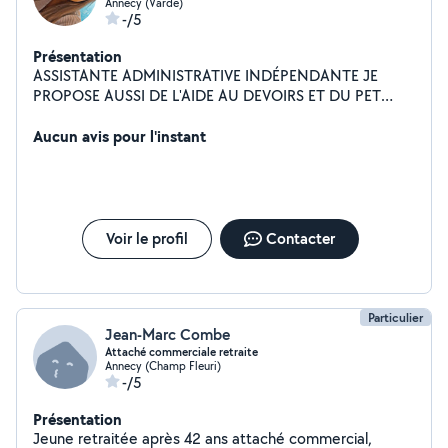
d'entreprise, je peux également vous accompagner sur
Annecy (Varde)
-/5
la création et/ou l'optimisation de votre Business Plan.
Présentation
ASSISTANTE ADMINISTRATIVE INDÉPENDANTE JE
PROPOSE AUSSI DE L'AIDE AU DEVOIRS ET DU PET
SITTING
Aucun avis pour l'instant
Voir le profil
Contacter
Particulier
Jean-Marc Combe
Attaché commerciale retraite
Annecy (Champ Fleuri)
-/5
Présentation
Jeune retraitée après 42 ans attaché commercial,