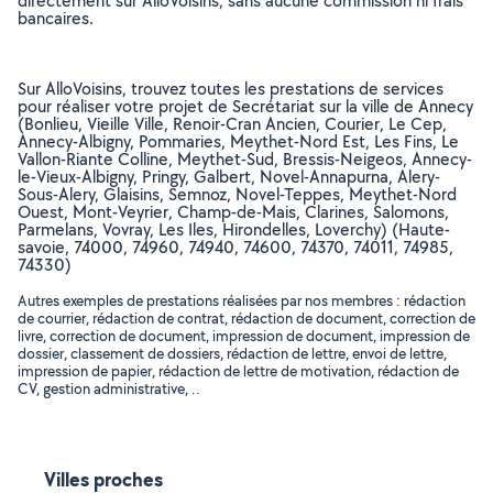
directement sur AlloVoisins, sans aucune commission ni frais
bancaires.
Sur AlloVoisins, trouvez toutes les prestations de services
pour réaliser votre projet de Secrétariat sur la ville de Annecy
(Bonlieu, Vieille Ville, Renoir-Cran Ancien, Courier, Le Cep,
Annecy-Albigny, Pommaries, Meythet-Nord Est, Les Fins, Le
Vallon-Riante Colline, Meythet-Sud, Bressis-Neigeos, Annecy-
le-Vieux-Albigny, Pringy, Galbert, Novel-Annapurna, Alery-
Sous-Alery, Glaisins, Semnoz, Novel-Teppes, Meythet-Nord
Ouest, Mont-Veyrier, Champ-de-Mais, Clarines, Salomons,
Parmelans, Vovray, Les Iles, Hirondelles, Loverchy) (Haute-
savoie, 74000, 74960, 74940, 74600, 74370, 74011, 74985,
74330)
Autres exemples de prestations réalisées par nos membres : rédaction
de courrier, rédaction de contrat, rédaction de document, correction de
livre, correction de document, impression de document, impression de
dossier, classement de dossiers, rédaction de lettre, envoi de lettre,
impression de papier, rédaction de lettre de motivation, rédaction de
CV, gestion administrative, ..
Villes proches