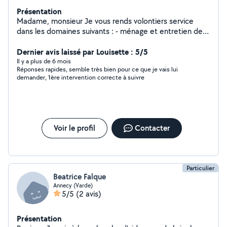
Présentation
Madame, monsieur Je vous rends volontiers service
dans les domaines suivants : - ménage et entretien de
votre domicile - Aide administrative - transports -
courses - garde de domicile - autres services sur
Dernier avis laissé par Louisette : 5/5
demande possible Le tout a convenir ensemble. A
Il y a plus de 6 mois
Réponses rapides, semble très bien pour ce que je vais lui
bientôt. Cordialement, Emilie
demander, 1ère intervention correcte à suivre
Voir le profil
Contacter
Particulier
Beatrice Falque
Annecy (Varde)
5/5
(2 avis)
Présentation