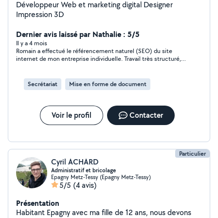
Développeur Web et marketing digital Designer
Impression 3D
Dernier avis laissé par Nathalie : 5/5
Il y a 4 mois
Romain a effectué le référencement naturel (SEO) du site
internet de mon entreprise individuelle. Travail très structuré,
beaucoup de pédagogie, avec des bilans réguliers entre nous
pour les ajustements et des rapports écrits intermédiaires et
rapport final. Je recommande Romain pour son expertise sur le
Secrétariat
Mise en forme de document
sujet, en sachant s'adapter à ma demande particulière Le travail
a été rendu dans les délais, pour un prix raisonnable.
Voir le profil
Contacter
Particulier
Cyril ACHARD
Administratif et bricolage
Epagny Metz-Tessy (Epagny Metz-Tessy)
5/5
(4 avis)
Présentation
Habitant Epagny avec ma fille de 12 ans, nous devons