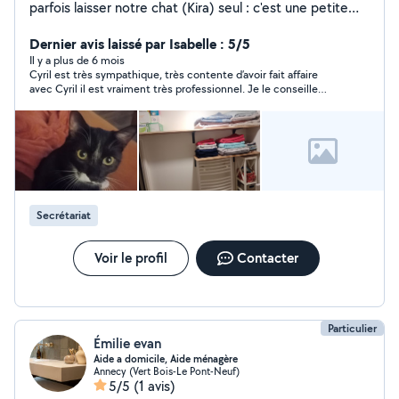
parfois laisser notre chat (Kira) seul : c'est une petite
chatte très curieuse, vive, joueuse et adorable. Par
ailleurs, je peux vous accompagner de manière
Dernier avis laissé par Isabelle : 5/5
professionnelle et rassurante pour vos démarches : -
Il y a plus de 6 mois
Cyril est très sympathique, très contente d’avoir fait affaire
CAF, impôts, MDPH, retraite, CV, lettres , aide
avec Cyril il est vraiment très professionnel. Je le conseille
informatiques, organisation de papiers - montage de
vivement.
meubles, petites manutentions et entretiens
Secrétariat
Voir le profil
Contacter
Particulier
Émilie evan
Aide a domicile, Aide ménagère
Annecy (Vert Bois-Le Pont-Neuf)
5/5
(1 avis)