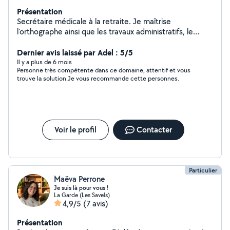
Présentation
Secrétaire médicale à la retraite. Je maîtrise
l'orthographe ainsi que les travaux administratifs, le
classement, la rédaction de documents, la gestion des
démarches administratives. Je maîtrise également la
Dernier avis laissé par Adel : 5/5
couture et réalise tous travaux de couture.
Il y a plus de 6 mois
Personne très compétente dans ce domaine, attentif et vous
trouve la solution.Je vous recommande cette personnes.
Voir le profil
Contacter
Particulier
Maëva Perrone
Je suis là pour vous !
La Garde (Les Savels)
4,9/5
(7 avis)
Présentation