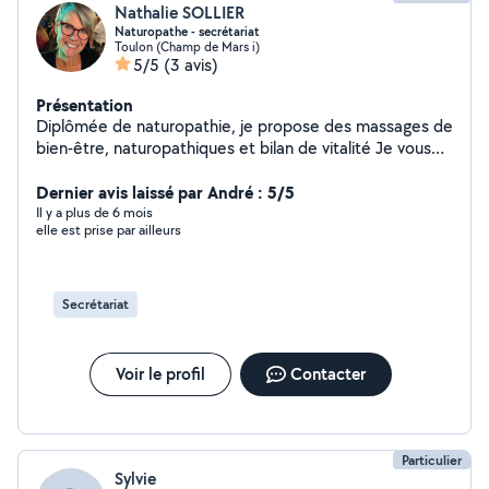
Nathalie SOLLIER
Naturopathe - secrétariat
Toulon (Champ de Mars i)
5/5
(3 avis)
Présentation
Diplômée de naturopathie, je propose des massages de
bien-être, naturopathiques et bilan de vitalité Je vous
accompagne afin de retrouver votre pleine santé
physique, mentale et émotionnelle par des méthodes
Dernier avis laissé par André : 5/5
naturelles et développement personnel. Mais je peux
Il y a plus de 6 mois
elle est prise par ailleurs
aussi - Vous accompagner dans les déplacements et
activités sociales - La gestion de vos rendez-vous
médicaux et administratifs - Vous apporter une
bienveillance et une écoute active - M'occuper de la
Secrétariat
gestion locative de vos locataires - rédaction de
courriers - démarches administratives - secrétariat -
comptabilité
Voir le profil
Contacter
Particulier
Sylvie