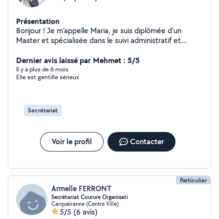
Présentation
Bonjour ! Je m'appelle Maria, je suis diplômée d'un
Master et spécialisée dans le suivi administratif et
l'accompagnement des particuliers et professionnels. Je
propose mes services pour faciliter vos démarches
Dernier avis laissé par Mehmet : 5/5
administratives, qu'il s'agisse de CAF, impôts, logement,
Il y a plus de 6 mois
Elle est gentille sérieux
mutuelle, Pôle emploi ou encore réservation de
voyages. Mon objectif : vous faire gagner du temps et
éviter le stress des papiers, avec sérieux et
bienveillance.
Secrétariat
Voir le profil
Contacter
Particulier
Armelle FERRONT
Secrétariat Courure Organisati
Carqueiranne (Centre Ville)
5/5
(6 avis)