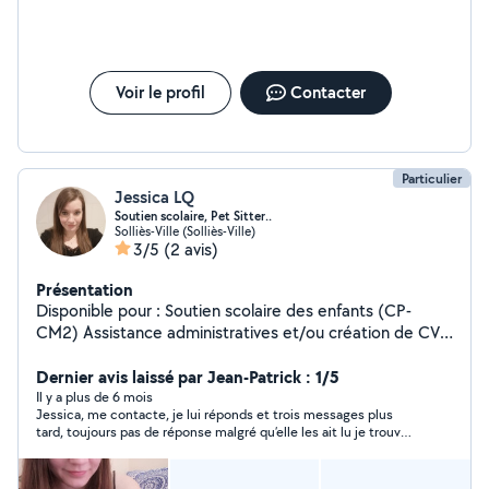
Voir le profil
Contacter
Particulier
Jessica LQ
Soutien scolaire, Pet Sitter..
Solliès-Ville (Solliès-Ville)
3/5
(2 avis)
Présentation
Disponible pour : Soutien scolaire des enfants (CP-
CM2) Assistance administratives et/ou création de CV.
Garde d'animaux et/ou entretiens plantes Prestation
audiovisuel : montages videos, photos Prestation chant :
Dernier avis laissé par Jean-Patrick : 1/5
Bande son instrumental ou chant + guitare accoustique
Il y a plus de 6 mois
Jessica, me contacte, je lui réponds et trois messages plus
Aide maison : Repassage à mon domicile
tard, toujours pas de réponse malgré qu’elle les ait lu je trouve
ce comportement irrespectueux.