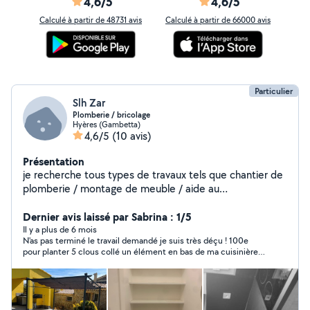
4,6/5
4,6/5
Calculé à partir de 48731 avis
Calculé à partir de 66000 avis
Particulier
Slh Zar
Plomberie / bricolage
Hyères (Gambetta)
4,6/5
(10 avis)
Présentation
je recherche tous types de travaux tels que chantier de
plomberie / montage de meuble / aide au
déménagement / pose de placo etc
Dernier avis laissé par Sabrina : 1/5
Il y a plus de 6 mois
N'as pas terminé le travail demandé je suis très déçu ! 100e
pour planter 5 clous collé un élément en bas de ma cuisinière
et poser des étagères dans la sdb et toilettes ! Devais revenir
pour une dernière choses j'attends depuis 2mois.je lui ai
proposé de lui réglé l'essence pour m'avoir enmener dans un
magasin de bricolage il a refusé. En prime m'envoie des
messages privés désobligeants et insultants j'ai signalé cette