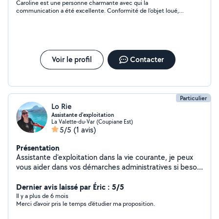
Caroline est une personne charmante avec qui la
communication a été excellente. Conformité de l’objet loué,
flexibilité sur la transaction. Voisine à recommander !
Voir le profil
Contacter
Particulier
Lo Rie
Assistante d'exploitation
La Valette-du-Var (Coupiane Est)
5/5
(1 avis)
Présentation
Assistante d'exploitation dans la vie courante, je peux
vous aider dans vos démarches administratives si besoin
! J'aime rendre service et me ferais plaisir à vous aider !
Adore les animaux !
Dernier avis laissé par Éric : 5/5
Il y a plus de 6 mois
Merci d'avoir pris le temps d'étudier ma proposition.