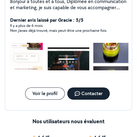
Bonjour à toutes et à tous, Diplômée en communication
et marketing, je suis capable de vous accompagner
dans divers domaines : - Graphisme (création de logos,
charte graphique, flyers, cartes de visite, etc.) -
Dernier avis laissé par Gracie : 5/5
Communication (gestion des réseaux sociaux, conseils
Il y a plus de 6 mois
Non j’avais déjà trouvé, mais peut-être une prochaine fois.
en stratégie digitale) - Webdesign (création de votre
site web ou refonte d'un site internet sur WordPress) -
Formation (formations sur les outils digitaux (Facebook,
Instagram, TikTok, etc.), outils bureautiques (Outlook,
Teams, Word, PowerPoint, Forms, etc.), appareils
numériques (Ordinateur portable, tablette, téléphone)
et autres logiciels (sur demande). Si vous avez besoin
de conseils ou d'un accompagnement personnalisé,
n'hésitez pas à me contacter.
Voir le profil
Contacter
Nos utilisateurs nous évaluent