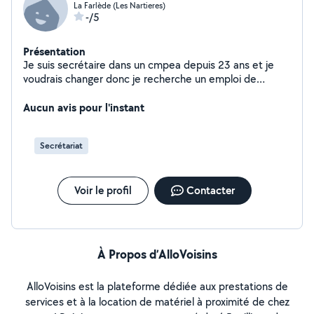
La Farlède (Les Nartieres)
-/5
Présentation
Je suis secrétaire dans un cmpea depuis 23 ans et je
voudrais changer donc je recherche un emploi de
secrétaire à 21h hebdo sur nimes mes prétentions sont
1300 net mensuel . Merci pour vos propositions
Aucun avis pour l'instant
Secrétariat
Voir le profil
Contacter
À Propos d’AlloVoisins
AlloVoisins est la plateforme dédiée aux prestations de
services et à la location de matériel à proximité de chez