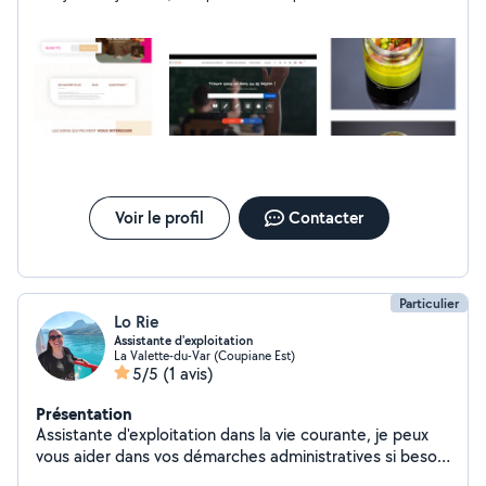
site web ou refonte d'un site internet sur WordPress) -
Formation (formations sur les outils digitaux (Facebook,
Instagram, TikTok, etc.), outils bureautiques (Outlook,
Teams, Word, PowerPoint, Forms, etc.), appareils
numériques (Ordinateur portable, tablette, téléphone)
et autres logiciels (sur demande). Si vous avez besoin
de conseils ou d'un accompagnement personnalisé,
n'hésitez pas à me contacter.
Voir le profil
Contacter
Particulier
Lo Rie
Assistante d'exploitation
La Valette-du-Var (Coupiane Est)
5/5
(1 avis)
Présentation
Assistante d'exploitation dans la vie courante, je peux
vous aider dans vos démarches administratives si besoin
! J'aime rendre service et me ferais plaisir à vous aider !