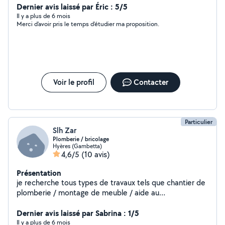
Adore les animaux !
Dernier avis laissé par Éric : 5/5
Il y a plus de 6 mois
Merci d'avoir pris le temps d'étudier ma proposition.
Voir le profil
Contacter
Particulier
Slh Zar
Plomberie / bricolage
Hyères (Gambetta)
4,6/5
(10 avis)
Présentation
je recherche tous types de travaux tels que chantier de
plomberie / montage de meuble / aide au
déménagement / pose de placo etc
Dernier avis laissé par Sabrina : 1/5
Il y a plus de 6 mois