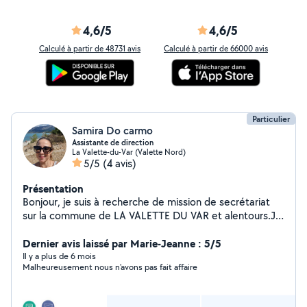
4,6/5
4,6/5
Calculé à partir de 48731 avis
Calculé à partir de 66000 avis
Particulier
Samira Do carmo
Assistante de direction
La Valette-du-Var (Valette Nord)
5/5
(4 avis)
Présentation
Bonjour, je suis à recherche de mission de secrétariat
sur la commune de LA VALETTE DU VAR et alentours.Je
suis diplômée en Assistanat de Direction et en
comptabilité,je dispose aussi de références. Je suis une
Dernier avis laissé par Marie-Jeanne : 5/5
personne de confiance, sérieuse et très à l'aise avec les
Il y a plus de 6 mois
Malheureusement nous n'avons pas fait affaire
outils informatiques.Titulaire du permis de conduire et
possédant une voiture facilitant les déplacements. Mes
compétences sont les suivantes : Aide dans les