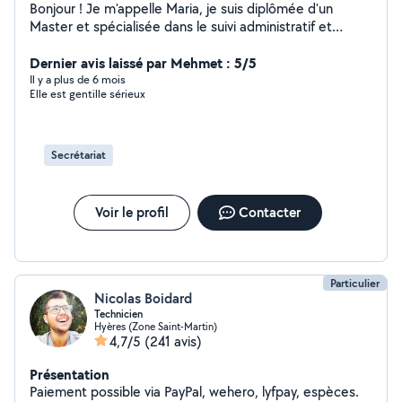
Bonjour ! Je m'appelle Maria, je suis diplômée d'un
Master et spécialisée dans le suivi administratif et
l'accompagnement des particuliers et professionnels. Je
propose mes services pour faciliter vos démarches
Dernier avis laissé par Mehmet : 5/5
administratives, qu'il s'agisse de CAF, impôts, logement,
Il y a plus de 6 mois
Elle est gentille sérieux
mutuelle, Pôle emploi ou encore réservation de
voyages. Mon objectif : vous faire gagner du temps et
éviter le stress des papiers, avec sérieux et
bienveillance.
Secrétariat
Voir le profil
Contacter
Particulier
Nicolas Boidard
Technicien
Hyères (Zone Saint-Martin)
4,7/5
(241 avis)
Présentation
Paiement possible via PayPal, wehero, lyfpay, espèces.