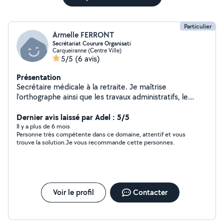
Particulier
Armelle FERRONT
Secrétariat Courure Organisati
Carqueiranne (Centre Ville)
5/5
(6 avis)
Présentation
Secrétaire médicale à la retraite. Je maîtrise
l'orthographe ainsi que les travaux administratifs, le
classement, la rédaction de documents, la gestion des
démarches administratives. Je maîtrise également la
Dernier avis laissé par Adel : 5/5
couture et réalise tous travaux de couture.
Il y a plus de 6 mois
Personne très compétente dans ce domaine, attentif et vous
trouve la solution.Je vous recommande cette personnes.
Voir le profil
Contacter