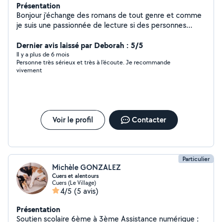
Présentation
Bonjour j'échange des romans de tout genre et comme
je suis une passionnée de lecture si des personnes
bienveillante me les donne c'est fantastique.je vends
plusieurs plant d'aloès vera
Dernier avis laissé par Deborah : 5/5
Il y a plus de 6 mois
Personne très sérieux et très à l'écoute. Je recommande
vivement
Voir le profil
Contacter
Particulier
Michèle GONZALEZ
Cuers et alentours
Cuers (Le Village)
4/5
(5 avis)
Présentation
Soutien scolaire 6ème à 3ème Assistance numérique :