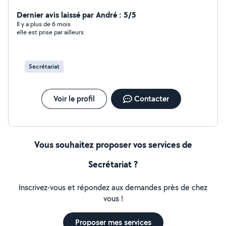
accompagne afin de retrouver votre pleine santé
physique, mentale et émotionnelle par des méthodes
Dernier avis laissé par André : 5/5
naturelles et développement personnel. Mais je peux
Il y a plus de 6 mois
elle est prise par ailleurs
aussi - Vous accompagner dans les déplacements et
activités sociales - La gestion de vos rendez-vous
médicaux et administratifs - Vous apporter une
bienveillance et une écoute active - M'occuper de la
Secrétariat
gestion locative de vos locataires - rédaction de
courriers - démarches administratives - secrétariat -
comptabilité
Voir le profil
Contacter
Vous souhaitez proposer vos services de
Secrétariat ?
Inscrivez-vous et répondez aux demandes près de chez
vous !
Proposer mes services