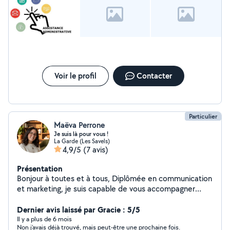
démarches administratives. Vous pouvez me joindre à
tout moment.
Voir le profil
Contacter
Particulier
Maëva Perrone
Je suis là pour vous !
La Garde (Les Savels)
4,9/5
(7 avis)
Présentation
Bonjour à toutes et à tous, Diplômée en communication
et marketing, je suis capable de vous accompagner
dans divers domaines : - Graphisme (création de logos,
charte graphique, flyers, cartes de visite, etc.) -
Dernier avis laissé par Gracie : 5/5
Communication (gestion des réseaux sociaux, conseils
Il y a plus de 6 mois
Non j’avais déjà trouvé, mais peut-être une prochaine fois.
en stratégie digitale) - Webdesign (création de votre