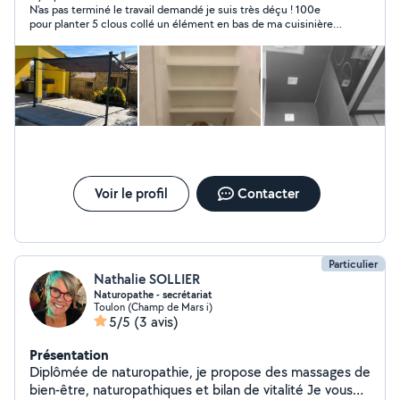
N'as pas terminé le travail demandé je suis très déçu ! 100e
pour planter 5 clous collé un élément en bas de ma cuisinière
et poser des étagères dans la sdb et toilettes ! Devais revenir
pour une dernière choses j'attends depuis 2mois.je lui ai
proposé de lui réglé l'essence pour m'avoir enmener dans un
magasin de bricolage il a refusé. En prime m'envoie des
messages privés désobligeants et insultants j'ai signalé cette
personne. Et pour finir ma laisser un message pour écrire que je
voulais le payer avec un sandwich. Je précise qu'il a été réglé
100e je lui ai offert un paquet de cigarettes qu'il a accepté et
lui ai proposé des cafés et à fumé à mon domicile puis je lui ai
proposé quelques choses à grignoter en bref au petits soins.
Quel déception. Menteur malpoli insutant... Signalé c'est le
Voir le profil
Contacter
minimum
Particulier
Nathalie SOLLIER
Naturopathe - secrétariat
Toulon (Champ de Mars i)
5/5
(3 avis)
Présentation
Diplômée de naturopathie, je propose des massages de
bien-être, naturopathiques et bilan de vitalité Je vous