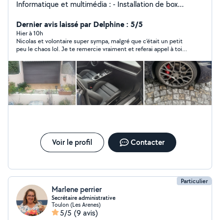
Informatique et multimédia : - Installation de box
internet - Installation et configurations de périphériques
réseaux ( imprimantes, caméras connectés, clé TV,) -
Dernier avis laissé par Delphine : 5/5
Désinfection de postes informatiques - Récupération de
Hier à 10h
Nicolas et volontaire super sympa, malgré que c’était un petit
données effacés - Installation de systèmes
peu le chaos lol. Je te remercie vraiment et referai appel à toi si
d'exploitations et de logiciels. - Mise à niveau de
besoin. À très bientôt.. je le recommande vivement
composants ( changement disque dur et ssd),
installation de ram - Formations aux outils bureautiques
et multimédia. Ménage : - Ménages - Nettoyage avec
shampouineuse canapé et tapis Garde d'animaux : -
Visite à votre domicile pour votre animal. Manutention :
- Aide au déménagement. Automobile : - Nettoyage
voiture intérieur aspirateur et nettoyage plastique et
sièges. Nettoyage extérieur - Diagnostique avec prise
OBD Carly. - Booster batterie Possibilité de louer du
Voir le profil
Contacter
matériel ( diable, shampouineuse, aspirateur cuve)
Particulier
Marlene perrier
Secrétaire administrative
Toulon (Les Arenes)
5/5
(9 avis)