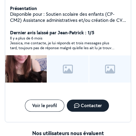
Présentation
Disponible pour : Soutien scolaire des enfants (CP-
CM2) Assistance administratives et/ou création de CV.
Garde d'animaux et/ou entretiens plantes Prestation
audiovisuel : montages videos, photos Prestation chant :
Dernier avis laissé par Jean-Patrick : 1/5
Bande son instrumental ou chant + guitare accoustique
Il y a plus de 6 mois
Jessica, me contacte, je lui réponds et trois messages plus
Aide maison : Repassage à mon domicile
tard, toujours pas de réponse malgré qu’elle les ait lu je trouve
ce comportement irrespectueux.
Voir le profil
Contacter
Nos utilisateurs nous évaluent