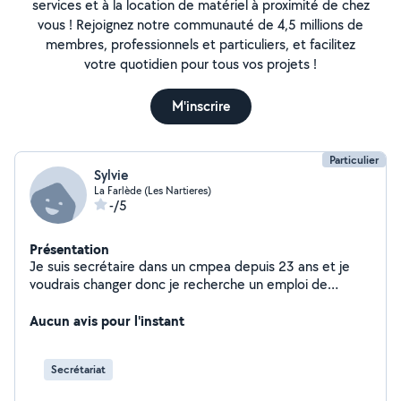
services et à la location de matériel à proximité de chez
vous ! Rejoignez notre communauté de 4,5 millions de
membres, professionnels et particuliers, et facilitez
votre quotidien pour tous vos projets !
M'inscrire
Particulier
Sylvie
La Farlède (Les Nartieres)
-/5
Présentation
Je suis secrétaire dans un cmpea depuis 23 ans et je
voudrais changer donc je recherche un emploi de
secrétaire à 21h hebdo sur nimes mes prétentions sont
1300 net mensuel . Merci pour vos propositions
Aucun avis pour l'instant
Secrétariat