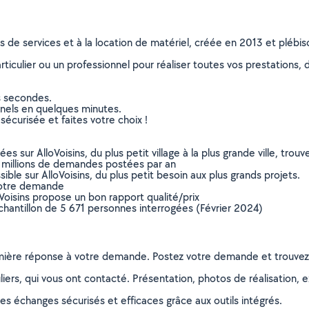
ns de services et à la location de matériel, créée en 2013 et plébi
culier ou un professionnel pour réaliser toutes vos prestations, d
s secondes.
nnels en quelques minutes.
sécurisée et faites votre choix !
sur AlloVoisins, du plus petit village à la plus grande ville, tro
 millions de demandes postées par an
ible sur AlloVoisins, du plus petit besoin aux plus grands projets.
votre demande
oVoisins propose un bon rapport qualité/prix
chantillon de 5 671 personnes interrogées (Février 2024)
remière réponse à votre demande. Postez votre demande et trouve
ers, qui vous ont contacté. Présentation, photos de réalisation, exp
s échanges sécurisés et efficaces grâce aux outils intégrés.