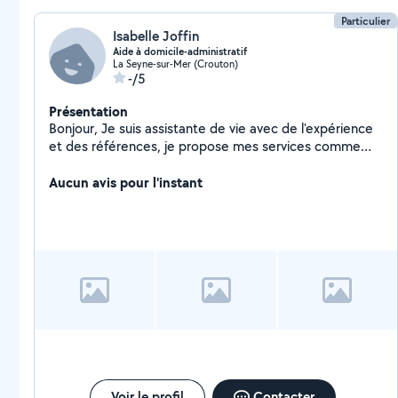
Particulier
Isabelle Joffin
Aide à domicile-administratif
La Seyne-sur-Mer (Crouton)
-/5
Présentation
Bonjour, Je suis assistante de vie avec de l'expérience
et des références, je propose mes services comme
aide à domicile auprès des personnes âgées ou
dépendantes dans les domaines suivants : - Courses et
Aucun avis pour l'instant
préparation de vos repas - Entretien de votre maison -
Accompagnement à vos rendez-vous (médicaux,
coiffeur, ) - Interactions à travers promenade, jeux,
discussions, ... - Assistance pour vos formalités
administratives Ma valeur ajoutée : l'adaptabilité, le
sens du service, la polyvalence et la discrétion. Je suis
une personne dynamique, je fais preuve de rigueur,
d'organisation et de précision. Je suis titulaire du
permis B. Rencontrons-nous !
Voir le profil
Contacter