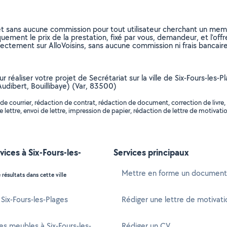
et sans aucune commission pour tout utilisateur cherchant un membre
uement le prix de la prestation, fixé par vous, demandeur, et l’offr
rectement sur AlloVoisins, sans aucune commission ni frais bancaire
r réaliser votre projet de Secrétariat sur la ville de Six-Fours-les-P
 Audibert, Bouillibaye) (Var, 83500)
 de courrier, rédaction de contrat, rédaction de document, correction de liv
ettre, envoi de lettre, impression de papier, rédaction de lettre de motivation
vices à Six-Fours-les-
Services principaux
Mettre en forme un document
 résultats dans cette ville
 Six-Fours-les-Plages
Rédiger une lettre de motivati
s meubles à Six-Fours-les-
Rédiger un CV