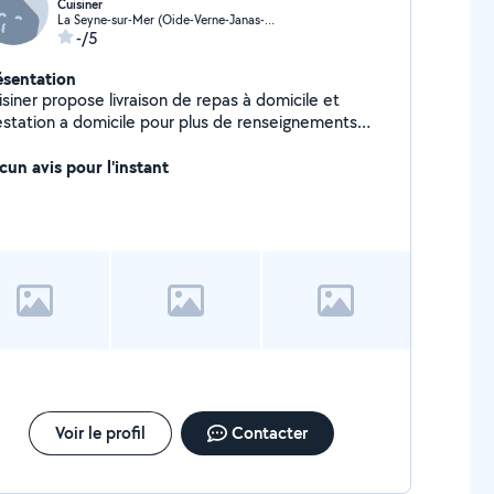
Cuisiner
La Seyne-sur-Mer (Oide-Verne-Janas-Gabrielles-Plan d'Aub-Terres)
-/5
ésentation
siner propose livraison de repas à domicile et
estation a domicile pour plus de renseignements
hésitez pas à me contacter
cun avis pour l'instant
Voir le profil
Contacter