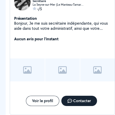
Secrétaire
La Seyne-sur-Mer (Le Manteau-Tamaris)
-/5
Présentation
Bonjour, Je me suis secrétaire indépendante, qui vous
aide dans tout votre administratif, ainsi que votre
communication et vos réseaux sociaux pour les
professionnels et les particuliers. Je dispose d'un
Aucun avis pour l'instant
permis B et d'un véhicule personnel pour me déplacer.
Voir le profil
Contacter