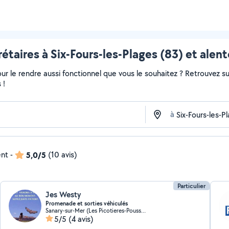
étaires à Six-Fours-les-Plages (83) et alen
r le rendre aussi fonctionnel que vous le souhaitez ? Retrouvez sur 
 !
à
ent
-
5,0/5
(10 avis)
Particulier
Jes Westy
Promenade et sorties véhiculés
Sanary-sur-Mer (Les Picotieres-Poussaraque-La Milhiere)
5/5
(4 avis)