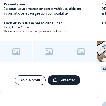
Présentation
Pr
Je peux vous amener en sortie véhiculé, aide en
DE
informatique et en gestion comptabilité
la
le
Dernier avis laissé par Midane : 5/5
domicil
Au
au
Il y a plus de 6 mois
L'appareil ne correspondait pas à ses recherches.
gr
As
ge
or
inf
publics e
cré
AV
Se
l'a
que
D'INTER
Voir le profil
Contacter
environs Interve
dist
Fi