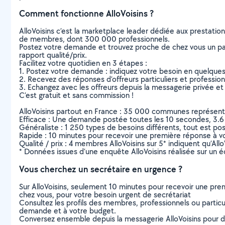
Comment fonctionne AlloVoisins ?
AlloVoisins c’est la marketplace leader dédiée aux prestatio
de membres, dont 300 000 professionnels.
Postez votre demande et trouvez proche de chez vous un parti
rapport qualité/prix.
Facilitez votre quotidien en 3 étapes :
1. Postez votre demande : indiquez votre besoin en quelque
2. Recevez des réponses d’offreurs particuliers et professio
3. Echangez avec les offreurs depuis la messagerie privée et 
C’est gratuit et sans commission !
AlloVoisins partout en France : 35 000 communes représentées 
Efficace : Une demande postée toutes les 10 secondes, 3.6
Généraliste : 1 250 types de besoins différents, tout est poss
Rapide : 10 minutes pour recevoir une première réponse à 
Qualité / prix : 4 membres AlloVoisins sur 5* indiquent qu’All
* Données issues d’une enquête AlloVoisins réalisée sur un é
Vous cherchez un secrétaire en urgence ?
Sur AlloVoisins, seulement 10 minutes pour recevoir une p
chez vous, pour votre besoin urgent de secrétariat
Consultez les profils des membres, professionnels ou particuli
demande et à votre budget.
Conversez ensemble depuis la messagerie AlloVoisins pour de