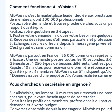
Comment fonctionne AlloVoisins ?
AlloVoisins c’est la marketplace leader dédiée aux prestatio
de membres, dont 300 000 professionnels.
Postez votre demande et trouvez proche de chez vous un parti
rapport qualité/prix.
Facilitez votre quotidien en 3 étapes :
1. Postez votre demande : indiquez votre besoin en quelque
2. Recevez des réponses d’offreurs particuliers et professio
3. Echangez avec les offreurs depuis la messagerie privée et 
C’est gratuit et sans commission !
AlloVoisins partout en France : 35 000 communes représentées 
Efficace : Une demande postée toutes les 10 secondes, 3.6
Généraliste : 1 250 types de besoins différents, tout est poss
Rapide : 10 minutes pour recevoir une première réponse à 
Qualité / prix : 4 membres AlloVoisins sur 5* indiquent qu’All
* Données issues d’une enquête AlloVoisins réalisée sur un é
Vous cherchez un secrétaire en urgence ?
Sur AlloVoisins, seulement 10 minutes pour recevoir une p
chez vous, pour votre besoin urgent de secrétariat
Consultez les profils des membres, professionnels ou particuli
demande et à votre budget.
Conversez ensemble depuis la messagerie AlloVoisins pour de