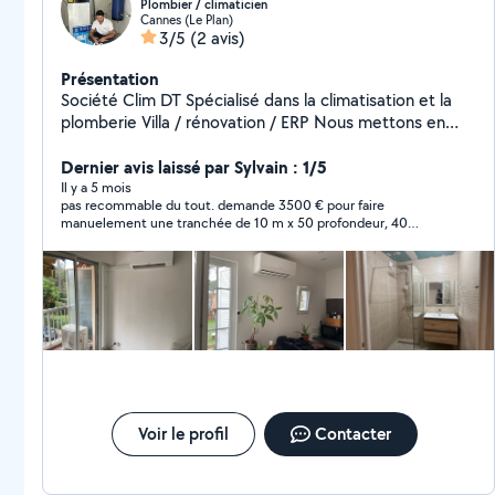
Plombier / climaticien
Cannes (Le Plan)
3/5
(2 avis)
Présentation
Société Clim DT Spécialisé dans la climatisation et la
plomberie Villa / rénovation / ERP Nous mettons en
œuvre notre savoir-faire pour vous Si demande
spécifique Clim DT peut aussi répondre à vos travaux
Dernier avis laissé par Sylvain : 1/5
Tout corps d'État
Il y a 5 mois
pas recommable du tout. demande 3500 € pour faire
manuelement une tranchée de 10 m x 50 profondeur, 40
largeur.
Voir le profil
Contacter