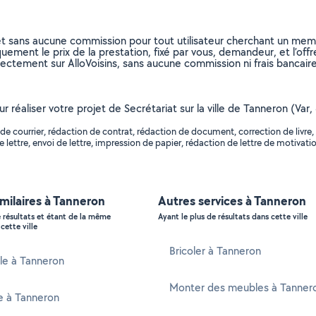
et sans aucune commission pour tout utilisateur cherchant un membre
uement le prix de la prestation, fixé par vous, demandeur, et l’offr
rectement sur AlloVoisins, sans aucune commission ni frais bancaire
ur réaliser votre projet de Secrétariat sur la ville de Tanneron (Var
 de courrier, rédaction de contrat, rédaction de document, correction de liv
ettre, envoi de lettre, impression de papier, rédaction de lettre de motivation
imilaires à Tanneron
Autres services à Tanneron
e résultats et étant de la même
Ayant le plus de résultats dans cette ville
cette ville
Bricoler à Tanneron
e à Tanneron
Monter des meubles à Tanner
e à Tanneron