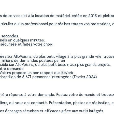
ns de services et à la location de matériel, créée en 2013 et plébi
culier ou un professionnel pour réaliser toutes vos prestations, d
s secondes.
nnels en quelques minutes.
sécurisée et faites votre choix !
sur AlloVoisins, du plus petit village à la plus grande ville, tro
 millions de demandes postées par an
ible sur AlloVoisins, du plus petit besoin aux plus grands projets.
votre demande
oVoisins propose un bon rapport qualité/prix
chantillon de 5 671 personnes interrogées (Février 2024)
remière réponse à votre demande. Postez votre demande et trouve
ers, qui vous ont contacté. Présentation, photos de réalisation, exp
s échanges sécurisés et efficaces grâce aux outils intégrés.