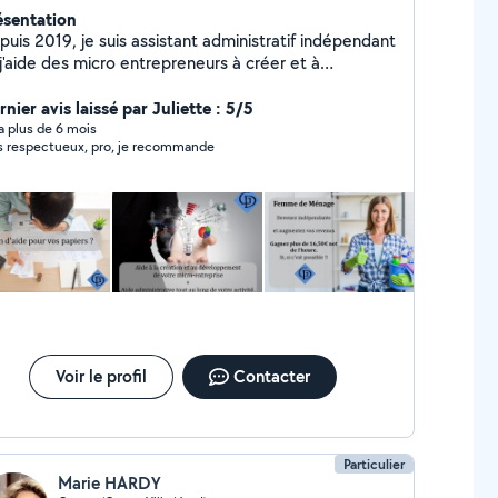
ésentation
puis 2019, je suis assistant administratif indépendant
j'aide des micro entrepreneurs à créer et à
velopper leur société. Je les aide également au
tidien pour toute la partie administrative. Je
nier avis laissé par Juliette : 5/5
pose : - Aide à la création de votre micro-entreprise
y a plus de 6 mois
s respectueux, pro, je recommande
Déclaration de votre société en société de Services à
Personne - Tenue de votre livre recette - Devis,
tures, contrat client... - Gestion de vos mails
ofessionnels - Aide pour vos démarches
inistratives - Calculs de rentabilité, création d'une
lle tarifaire - Bilans Annuels
Voir le profil
Contacter
Particulier
Marie HARDY