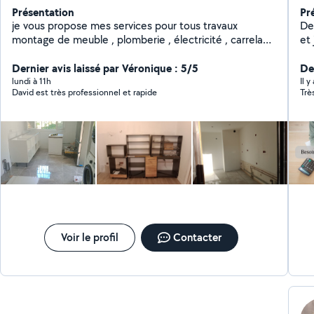
Présentation
Pr
je vous propose mes services pour tous travaux
De
montage de meuble , plomberie , électricité , carrelage
et 
, peinture, agencement, faux plafond, montage de
dé
cuisine, store et volet roulant porte de garage et
Dernier avis laissé par Véronique : 5/5
quo
Der
d'autres interventions. Ayant été directeur technique
pro
lundi à 11h
Il 
David est très professionnel et rapide
Trè
de palace pendant plusieurs années , j intervient sur
- 
toutes pannes devis et renseignement gratuit sur
la 
déplacement propre et ponctuel
Fac
pr
adm
gri
Voir le profil
Contacter