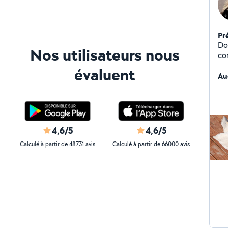
Pr
Dot
Nos utilisateurs nous
co
lie
évaluent
di
Au
De
j'
an
res
4,6/5
4,6/5
Calculé à partir de 48731 avis
Calculé à partir de 66000 avis