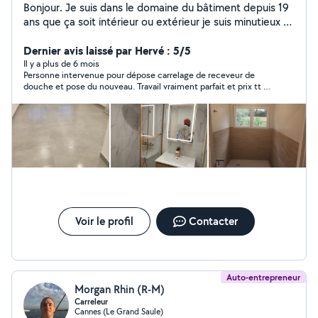
Bonjour. Je suis dans le domaine du bâtiment depuis 19
ans que ça soit intérieur ou extérieur je suis minutieux et
ambitieux je résous tout problème et solutions à vos
besoins.
Dernier avis laissé par Hervé : 5/5
Il y a plus de 6 mois
Personne intervenue pour dépose carrelage de receveur de
douche et pose du nouveau. Travail vraiment parfait et prix tt à
fait correct - Le Professionnel .Consciencieux ,et toujours à
l’écoute. De plus ce qui ne gâche rien très ponctuel et
sympathique. Je le recommande très chaudement.
Voir le profil
Contacter
Auto-entrepreneur
Morgan Rhin (R-M)
Carreleur
Cannes (Le Grand Saule)