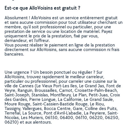
Est-ce que AlloVoisins est gratuit ?
Absolument ! AlloVoisins est un service entièrement gratuit
et sans aucune commission pour tout utilisateur cherchant un
membre, qu’il soit professionnel ou particulier, pour une
prestation de service ou une location de matériel. Payez
uniquement le prix de la prestation, fixé par vous,
demandeur, et l’offreur.
Vous pouvez réaliser le paiement en ligne de la prestation
directement sur AlloVoisins, sans aucune commission ni frais
bancaires.
Une urgence ? Un besoin ponctuel ou régulier ? Sur
AlloVoisins, trouvez rapidement le meilleur carreleur,
particulier ou professionnel, pour carreler une cuisine sur la
ville de Cannes (Le Vieux Port-Les Iles, Le Grand Jas, Font de
Veyre, Ranguin, Broussailles, Carnot, Croisette-Palm-Beach,
Saint-Joseph, Stanislas, Montfleury, Le Plan, Petit-Juas, Croix
des Gardes, Pierre Longue, La Californie, Le Grand Saule,
Moure Rouge, Saint-Cassien-Bastide Rouge, Le Riou,
Tassigny, Vallergues, Bocca Centre, Gare, Colline des Puits,
Terrefial, La Source, Pont d'Avril-L'abadie, La Peyriere, Saint-
Nicolas, Les Muriers, 06150, 06400, 06110, 06220, 06250,
06210) et aux alentours.