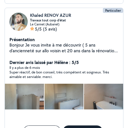
Particulier
Khaled RENOV AZUR
Travaux tout corp d'état
Le Cannet (Aubanel)
5/5
(5 avis)
Présentation
Bonjour Je vous invite à me découvrir ( 5 ans
d'ancienneté sur allo voisin et 20 ans dans la rénovation)
. Ça c'est mon site internet pour voir la réalisation de
mes travaux https://azurrenov006-ux.github.io/AZUR-
Dernier avis laissé par Hélène : 5/5
RENOVATION-/ Avec plaisir de vous aidez à réaliser vos
Il y a plus de 6 mois
Super réactif, de bon conseil, très compétent et soigneux. Très
projet et vos rêves de A à Z De la maçonnerie vers la
aimable et serviable. merci.
finition - TRAVAUX DE CARRELAGE - TRAVAUX DES
CLOISON ( bA13....aglo....) -TRAVAUX DE PLOMBERIE ET
INSTALLATION DES SDB. -TRAVAUX d'électricité.
_TRAVAUX D'ENDUIT INTERIEUR ET EXTERIEUR . -
TRAVAUX D'ETANCHEITE . -TRAVAUX DE PEINTURE ET
FINITION . A bientôt