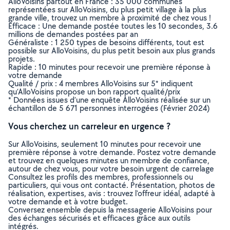
AlloVoisins partout en France : 35 000 communes
représentées sur AlloVoisins, du plus petit village à la plus
grande ville, trouvez un membre à proximité de chez vous !
Efficace : Une demande postée toutes les 10 secondes, 3.6
millions de demandes postées par an
Généraliste : 1 250 types de besoins différents, tout est
possible sur AlloVoisins, du plus petit besoin aux plus grands
projets.
Rapide : 10 minutes pour recevoir une première réponse à
votre demande
Qualité / prix : 4 membres AlloVoisins sur 5* indiquent
qu’AlloVoisins propose un bon rapport qualité/prix
* Données issues d’une enquête AlloVoisins réalisée sur un
échantillon de 5 671 personnes interrogées (Février 2024)
Vous cherchez un carreleur en urgence ?
Sur AlloVoisins, seulement 10 minutes pour recevoir une
première réponse à votre demande. Postez votre demande
et trouvez en quelques minutes un membre de confiance,
autour de chez vous, pour votre besoin urgent de carrelage
Consultez les profils des membres, professionnels ou
particuliers, qui vous ont contacté. Présentation, photos de
réalisation, expertises, avis : trouvez l'offreur idéal, adapté à
votre demande et à votre budget.
Conversez ensemble depuis la messagerie AlloVoisins pour
des échanges sécurisés et efficaces grâce aux outils
intégrés.