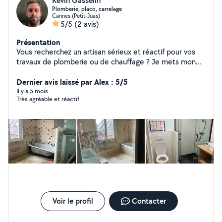
Kevin Gasselin
Plomberie, placo, carrelage
Cannes (Petit-Juas)
5/5
(2 avis)
Présentation
Vous recherchez un artisan sérieux et réactif pour vos
travaux de plomberie ou de chauffage ? Je mets mon
savoir-faire à votre service pour tous types
d'interventions, que vous soyez particulier ou
Dernier avis laissé par Alex : 5/5
professionnel. Prestations proposées : Dépannage
Il y a 5 mois
Très agréable et réactif
plomberie : fuites, débouchage, remplacement de
robinetterie, chasse d'eau, etc. Installation et
rénovation de salles de bain et cuisines
Remplacement de chauffe-eau . Création et
mise aux normes de réseaux (PER, cuivre, multicouche)
Pourquoi faire appel à mes services ? Artisan
qualifié et déclaré Intervention rapide Travail soigné
avec garantie décennale Disponible 6j/7 interventions
d'urgence possibles
Voir le profil
Contacter