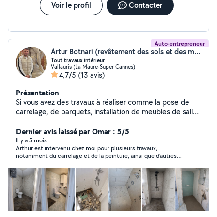
Voir le profil
Contacter
Auto-entrepreneur
Artur Botnari (revêtement des sols et des murs)
Tout travaux intérieur
Vallauris (La Maure-Super Cannes)
4,7/5
(13 avis)
Présentation
Si vous avez des travaux à réaliser comme la pose de
carrelage, de parquets, installation de meubles de salle
de bain, crédence, papiers peints, rénovations murs et
plafonds, placo,.... Vous pouvez me joindre par le biais.
Dernier avis laissé par Omar : 5/5
Je suis un homme très sérieux et disponible Merci pour
Il y a 3 mois
Arthur est intervenu chez moi pour plusieurs travaux,
votre confiance numéro 074901249a8. sans la lettre a
notamment du carrelage et de la peinture, ainsi que d’autres
prestations. Le résultat est impeccable, avec un travail soigné
et professionnel du début à la fin. Il est sérieux, ponctuel,
efficace et très appliqué dans ce qu’il fait. La communication a
été fluide et il a su s’adapter aux besoins sur place. Je suis
extrêmement satisfait de son intervention et je le
recommande vivement.