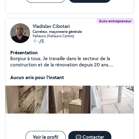
Auto-entrepreneur
Vladislav Cibotari
Carreleur, maçonnerie générale
Vallauris (Vallauris Centre)
-/5
Présentation
Bonjour à tous. Je travaille dans le secteur de la
construction et de la rénovation depuis 20 ans.
Carellage, Ba13, cloisons, faux-plafond, peinture,
parquet, décoration, etc..., si vous avez besoin d'une
Aucun avis pour l'instant
rénovation de qualité, n'hésitez pas. Cordialement
Voir le profil
Contacter