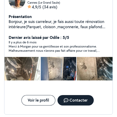
Cannes (Le Grand Saule)
4,9/5
(34 avis)
Présentation
Bonjour, je suis carreleur, je fais aussi toute rénovation
intérieure(Parquet, cloison ,maçonnerie, faux plafond
etc..), je travaille avec plusieurs corps de métier:
Plombier, électricien, peintre, staffeur, jardinier. J’essaye
Dernier avis laissé par Odile : 5/5
toujours de trouver une solution au mieux avec mes
Il y a plus de 6 mois
Merci à Morgan pour sa gentillesse et son professionnalisme.
clients, Que ce soit budget ou idées. Travail propre et
Malheureusement nous n’avons pas fait affaire pour ce travail,
soigneux. Mes coordonnées:07.69.60.56.58
mais j’ai conservé ses coordonnées, peut-être pour une
Cordialement
prochaine fois.
Voir le profil
Contacter