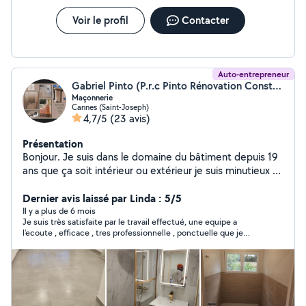
Voir le profil
Contacter
Auto-entrepreneur
Gabriel Pinto (P.r.c Pinto Rénovation Construction)
Maçonnerie
Cannes (Saint-Joseph)
4,7/5
(23 avis)
Présentation
Bonjour. Je suis dans le domaine du bâtiment depuis 19
ans que ça soit intérieur ou extérieur je suis minutieux et
ambitieux je résous tout problème et solutions à vos
besoins.
Dernier avis laissé par Linda : 5/5
Il y a plus de 6 mois
Je suis très satisfaite par le travail effectué, une equipe a
l'ecoute , efficace , tres professionnelle , ponctuelle que je
recommande vivement