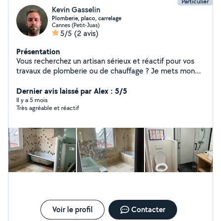
Particulier
Kevin Gasselin
Plomberie, placo, carrelage
Cannes (Petit-Juas)
5/5
(2 avis)
Présentation
Vous recherchez un artisan sérieux et réactif pour vos
travaux de plomberie ou de chauffage ? Je mets mon
savoir-faire à votre service pour tous types
d'interventions, que vous soyez particulier ou
Dernier avis laissé par Alex : 5/5
professionnel. Prestations proposées : Dépannage
Il y a 5 mois
Très agréable et réactif
plomberie : fuites, débouchage, remplacement de
robinetterie, chasse d'eau, etc. Installation et
rénovation de salles de bain et cuisines
Remplacement de chauffe-eau . Création et
mise aux normes de réseaux (PER, cuivre, multicouche)
Pourquoi faire appel à mes services ? Artisan
qualifié et déclaré Intervention rapide Travail soigné
avec garantie décennale Disponible 6j/7 interventions
d'urgence possibles
Voir le profil
Contacter