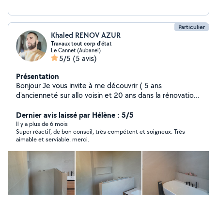
Particulier
Khaled RENOV AZUR
Travaux tout corp d'état
Le Cannet (Aubanel)
5/5
(5 avis)
Présentation
Bonjour Je vous invite à me découvrir ( 5 ans
d'ancienneté sur allo voisin et 20 ans dans la rénovation)
. Ça c'est mon site internet pour voir la réalisation de
mes travaux https://azurrenov006-ux.github.io/AZUR-
Dernier avis laissé par Hélène : 5/5
RENOVATION-/ Avec plaisir de vous aidez à réaliser vos
Il y a plus de 6 mois
Super réactif, de bon conseil, très compétent et soigneux. Très
projet et vos rêves de A à Z De la maçonnerie vers la
aimable et serviable. merci.
finition - TRAVAUX DE CARRELAGE - TRAVAUX DES
CLOISON ( bA13....aglo....) -TRAVAUX DE PLOMBERIE ET
INSTALLATION DES SDB. -TRAVAUX d'électricité.
_TRAVAUX D'ENDUIT INTERIEUR ET EXTERIEUR . -
TRAVAUX D'ETANCHEITE . -TRAVAUX DE PEINTURE ET
FINITION . A bientôt