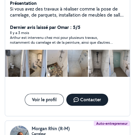
Présentation
Si vous avez des travaux à réaliser comme la pose de
carrelage, de parquets, installation de meubles de salle
de bain, crédence, papiers peints, rénovations murs et
plafonds, placo,.... Vous pouvez me joindre par le biais.
Dernier avis laissé par Omar : 5/5
Je suis un homme très sérieux et disponible Merci pour
Il y a 3 mois
Arthur est intervenu chez moi pour plusieurs travaux,
votre confiance numéro 074901249a8. sans la lettre a
notamment du carrelage et de la peinture, ainsi que d’autres
prestations. Le résultat est impeccable, avec un travail soigné
et professionnel du début à la fin. Il est sérieux, ponctuel,
efficace et très appliqué dans ce qu’il fait. La communication a
été fluide et il a su s’adapter aux besoins sur place. Je suis
extrêmement satisfait de son intervention et je le
recommande vivement.
Voir le profil
Contacter
Auto-entrepreneur
Morgan Rhin (R-M)
Carreleur