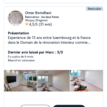
Particulier
Omar Romdhani
Renovation . les deux freres
Woippy (Pregenie)
4,3/5
(31 avis)
Présentation
Experience de 13 ans entre luxembourg et la france
dans le Domain de la rénovation Interieur comme
Exterieur nous realisons tous vos projet et que ce soit
carrelage .maconnerie placo platre Endrit peinture salle
Dernier avis laissé par Marc : 5/5
de bain nous mettons en oeuvre notre pation et notre
Il y a plus de 6 mois
Réactif et volontaire
experience pour realiser les reves de nos clients .