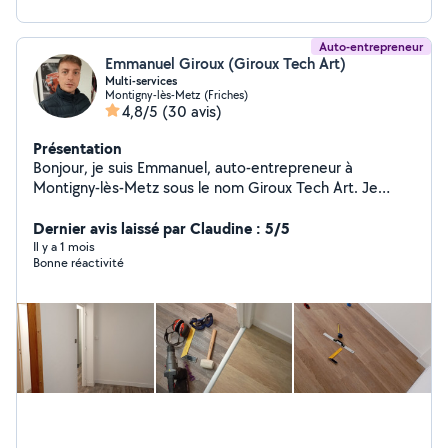
Auto-entrepreneur
Emmanuel Giroux (Giroux Tech Art)
Multi-services
Montigny-lès-Metz (Friches)
4,8/5
(30 avis)
Présentation
Bonjour, je suis Emmanuel, auto-entrepreneur à
Montigny-lès-Metz sous le nom Giroux Tech Art. Je
propose mes services dans les domaines multi-services
et espaces verts : Taille de haies, tonte,
Dernier avis laissé par Claudine : 5/5
débroussaillage, remise en état de terrain, élagage,
Il y a 1 mois
Bonne réactivité
évacuation des déchets verts, gravats encombrant ect .
Travaux de rénovation et d'aménagement : pose de
parquet, plinthes, fibre de verre, peinture ,mitigeurs,
petits travaux de plomberie, pare baignoire, montage
divers, bricolage, pose de luminaires, pose de tringles à
rideaux , détecteurs de fumée, changement de sangle
pour volet roulant, patères, colonne de douche pour
baignoire, réparations diverses, transport, livraison ect.
Sérieux, réactif et soigneux, je travaille toujours dans la
bonne humeur. Basé à Montigny-lès-Metz, j'interviens