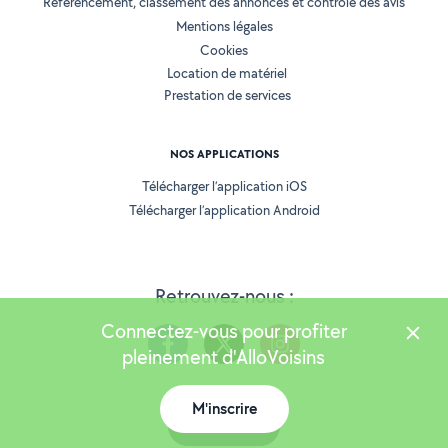
Référencement, classement des annonces et contrôle des avis
Mentions légales
Cookies
Location de matériel
Prestation de services
NOS APPLICATIONS
Télécharger l’application iOS
Télécharger l’application Android
Retrouvez-nous :
Connectez-vous pour profiter
pleinement d'AlloVoisins
M'inscrire
Version 25.5.3
Carte