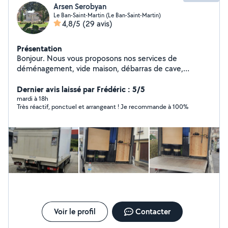
Arsen Serobyan
Le Ban-Saint-Martin (Le Ban-Saint-Martin)
4,8/5
(29 avis)
Présentation
Bonjour. Nous vous proposons nos services de
déménagement, vide maison, débarras de cave,
évacuations déchet, gravats etc. Réponse très réactive
Services haute qualité Prix. Sans surprise caché Pour
Dernier avis laissé par Frédéric : 5/5
plus d'informations pouvez-vous m'appeler Zéro7# 50#
mardi à 18h
Très réactif, ponctuel et arrangeant ! Je recommande à 100%
22# 04# 23 Merci
Voir le profil
Contacter