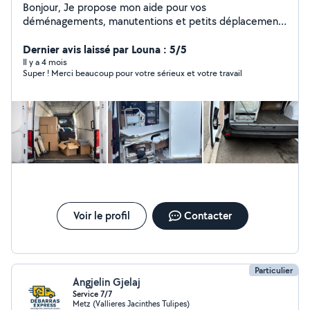
Bonjour, Je propose mon aide pour vos
déménagements, manutentions et petits déplacements
d'objets. J'apporte un coup de main efficace pour
porter, charger, décharger et organiser vos affaires. Je
Dernier avis laissé par Louna : 5/5
suis sérieux, ponctuel et soigneux, et je me déplace
Il y a 4 mois
Super ! Merci beaucoup pour votre sérieux et votre travail
facilement dans le secteur. Idéal pour ceux qui ont
besoin d'un renfort solide pour un déménagement ou un
grand rangement. Contactez-moi pour en discuter
Voir le profil
Contacter
Particulier
Angjelin Gjelaj
Service 7/7
Metz (Vallieres Jacinthes Tulipes)