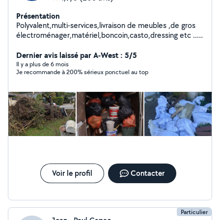
Présentation
Polyvalent,multi-services,livraison de meubles ,de gros
électroménager,matériel,boncoin,casto,dressing etc ...
Débarras de caves,greniers,jardins,déménagements.
Chariots,diable,couvertures film de protection,housse
Dernier avis laissé par A-West : 5/5
matelas etc...
Il y a plus de 6 mois
Je recommande à 200% sérieux ponctuel au top
Voir le profil
Contacter
Particulier