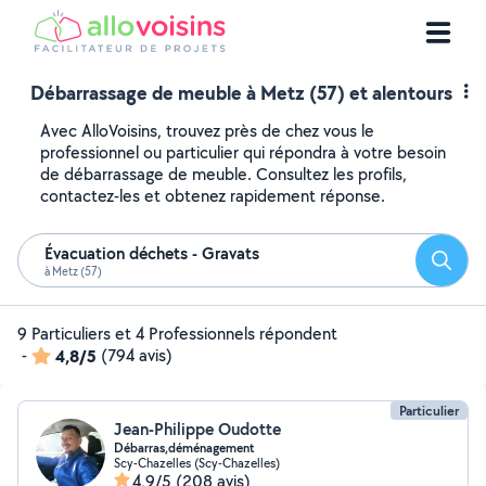
Débarrassage de meuble à Metz (57) et alentours
Avec AlloVoisins, trouvez près de chez vous le
professionnel ou particulier qui répondra à votre besoin
de débarrassage de meuble. Consultez les profils,
contactez-les et obtenez rapidement réponse.
Évacuation déchets - Gravats
Reche
à Metz (57)
9 Particuliers et 4 Professionnels répondent
-
4,8/5
(794 avis)
Particulier
Jean-Philippe Oudotte
Débarras,déménagement
Scy-Chazelles (Scy-Chazelles)
4,9/5
(208 avis)