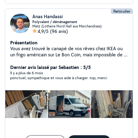
Particulier
Anas Handassi
Polyvalent / déménagement
Metz (Lothaire Nord Hall aux Marchandises)
4,9/5
(96 avis)
Présentation
Vous avez trouvé le canapé de vos rêves chez IKEA ou
un frigo américain sur Le Bon Coin, mais impossible de le
caser dans une Clio ? Pas de panique ! Je propose :
Dém énagement sans stress (et sans lumbago)
Dernier avis laissé par Sebastien : 5/5
Montage / démontage de meubles (IKEA, Confo, But,
Il y a plus de 6 mois
ponctuel, sympathique et vous aide à charger. top, merci
etc...) Livraison d'électroménager, colis, plantes géantes
Débarras de caves, greniers, garages ou encombrants
oubliés Évacuation de gravats et déchets Sérieux dans
le boulot, sympa sur la route. Tarifs clairs et abordables.
Toujours dispo pour filer un coup de main avec le sourire
et le matos