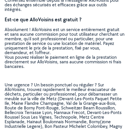
Conversez ensemble depuis la messagerie AlloVoisins pour
des échanges sécurisés et efficaces grâce aux outils
intégrés.
Est-ce que AlloVoisins est gratuit ?
Absolument ! AlloVoisins est un service entièrement gratuit
et sans aucune commission pour tout utilisateur cherchant un
membre, qu’il soit professionnel ou particulier, pour une
prestation de service ou une location de matériel. Payez
uniquement le prix de la prestation, fixé par vous,
demandeur, et l’offreur.
Vous pouvez réaliser le paiement en ligne de la prestation
directement sur AlloVoisins, sans aucune commission ni frais
bancaires.
Une urgence ? Un besoin ponctuel ou régulier ? Sur
AlloVoisins, trouvez rapidement le meilleur évacuateur de
déchets, particulier ou professionnel, pour débarrasser un
meuble sur la ville de Metz (Devant-Les-Ponts Paquet Petite
Ile, Maine Flandre Champagne, Val de la Grange-aux-Bois,
Route de Borny Pont-Rouge, Schweitzer Bearn Roussillon,
Bellecroix Terrasse Lyon, Hannaux Frecot, Devant-Les-Ponts
Roussel Sous Les Vignes, Technopole, Metz Centre
Esplanade, Hainaut Boulonnais Normandie, Borny(zone
Industrielle Legere), Bon Pasteur Michelet Colombey, Magny