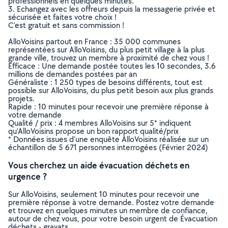
professionnels en quelques minutes.
3. Echangez avec les offreurs depuis la messagerie privée et
sécurisée et faites votre choix !
C’est gratuit et sans commission !
AlloVoisins partout en France : 35 000 communes
représentées sur AlloVoisins, du plus petit village à la plus
grande ville, trouvez un membre à proximité de chez vous !
Efficace : Une demande postée toutes les 10 secondes, 3.6
millions de demandes postées par an
Généraliste : 1 250 types de besoins différents, tout est
possible sur AlloVoisins, du plus petit besoin aux plus grands
projets.
Rapide : 10 minutes pour recevoir une première réponse à
votre demande
Qualité / prix : 4 membres AlloVoisins sur 5* indiquent
qu’AlloVoisins propose un bon rapport qualité/prix
* Données issues d’une enquête AlloVoisins réalisée sur un
échantillon de 5 671 personnes interrogées (Février 2024)
Vous cherchez un aide évacuation déchets en
urgence ?
Sur AlloVoisins, seulement 10 minutes pour recevoir une
première réponse à votre demande. Postez votre demande
et trouvez en quelques minutes un membre de confiance,
autour de chez vous, pour votre besoin urgent de Évacuation
déchets - gravats