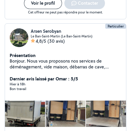
Voir le profil
Contacter
Cet offreur ne peut pas répondre pour le moment.
Particulier
Arsen Serobyan
Le Ban-Saint-Martin (Le Ban-Saint-Martin)
4,8/5
(30 avis)
Présentation
Bonjour. Nous vous proposons nos services de
déménagement, vide maison, débarras de cave,
évacuations déchet, gravats etc. Réponse très réactive
Services haute qualité Prix. Sans surprise caché Pour
Dernier avis laissé par Omar : 5/5
plus d'informations pouvez-vous m'appeler Zéro7# 50#
Hier à 18h
Bon travail
22# 04# 23 Merci