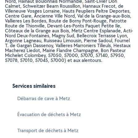
Nord, Hainaut Boulonnais Normandie, Saint-Livier Don
Calmet, Schweitzer Bearn Roussillon, Hannaux Frecot, de
Villeneuve Vosges Lorraine, Hauts Peupliers Peltre Deportes,
Centre Gare, Ancienne Ville Nord, Val de la Grange-aux-Bois,
Vallieres Les Bordes, Route de Borny Pont-Rouge, Patrotte
Route de Thionville, Devant-Les-Ponts Paquet Petite Ile,
Côteaux de la Grange aux Bois, Metz Centre Esplanade, Acti-
Nord Deux-Fontaines, Magny Sud, Bellecroix Terrasse Lyon,
Argonne Lagneau, Ruisseau Limousin, Pierne Sadoul, Fournel
T. de Gargan Dassenoy, Vallieres Marroniers Tilleuls, Hestaux
Macherez Liedot, Maine Flandre Champagne, Bon Pasteur
Michelet Colombey, 57050, 57000, 57070, 57140, 57950,
57078, 57010, 57045, 57000) et aux alentours.
Services similaires
Débarras de cave à Metz
Évacuation de déchets à Metz
Transport de déchets à Metz