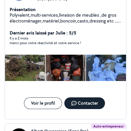
Présentation
Polyvalent,multi-services,livraison de meubles ,de gros
électroménager,matériel,boncoin,casto,dressing etc ...
Débarras de caves,greniers,jardins,déménagements.
Chariots,diable,couvertures film de protection,housse
Dernier avis laissé par Julie : 5/5
matelas etc...
Il y a 2 mois
merci pour votre réactivité et votre service !
Voir le profil
Contacter
Auto-entrepreneur