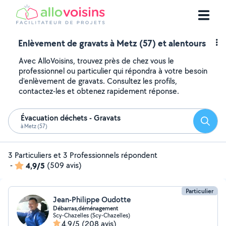
Enlèvement de gravats à Metz (57) et alentours
Avec AlloVoisins, trouvez près de chez vous le
professionnel ou particulier qui répondra à votre besoin
d'enlèvement de gravats. Consultez les profils,
contactez-les et obtenez rapidement réponse.
Évacuation déchets - Gravats
Reche
à Metz (57)
3 Particuliers et 3 Professionnels répondent
-
4,9/5
(509 avis)
Particulier
Jean-Philippe Oudotte
Débarras,déménagement
Scy-Chazelles (Scy-Chazelles)
4,9/5
(208 avis)