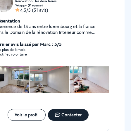
Renovation . les deux freres
Woippy (Pregenie)
4,3/5
(31 avis)
ésentation
e 13 ans entre luxembourg et la france
ns le Domain de la rénovation Interieur comme
erieur nous realisons tous vos projet et que ce soit
relage .maconnerie placo platre Endrit peinture salle
rnier avis laissé par Marc : 5/5
s en oeuvre notre pation et notre
y a plus de 6 mois
ctif et volontaire
erience pour realiser les reves de nos clients .
Voir le profil
Contacter