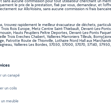
et sans aucune commission pour tout utilisateur cherchant un membre
uement le prix de la prestation, fixé par vous, demandeur, et l’offr
rectement sur AlloVoisins, sans aucune commission ni frais bancaire
s, trouvez rapidement le meilleur évacuateur de déchets, particulie
Trois Rois Europe, Metz Centre Saint-Thiebault, Devant-Les-Ponts F
ousin, Hauts Peupliers Peltre Deportes, Devant-Les-Ponts Paquet Pe
ille Trois Eveches Chabert, Vallieres Marroniers Tilleuls, Borny(z
ge, Patrotte Route de Thionville, Lothaire Nord Hall aux Marchandi
gneau, Vallieres Les Bordes, 57050, 57000, 57070, 57140, 57950,
vices
r un canapé
er un colis
 un meuble