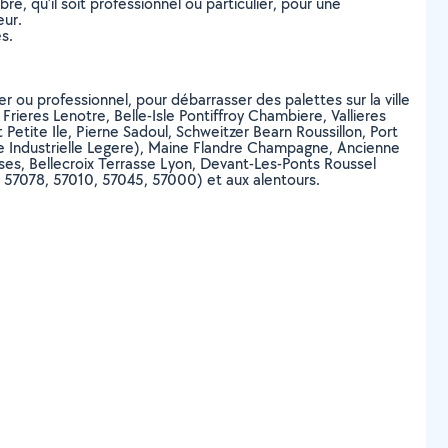
, qu’il soit professionnel ou particulier, pour une
eur.
s.
r ou professionnel, pour débarrasser des palettes sur la ville
rieres Lenotre, Belle-Isle Pontiffroy Chambiere, Vallieres
tite Ile, Pierne Sadoul, Schweitzer Bearn Roussillon, Port
one Industrielle Legere), Maine Flandre Champagne, Ancienne
ses, Bellecroix Terrasse Lyon, Devant-Les-Ponts Roussel
 57078, 57010, 57045, 57000) et aux alentours.