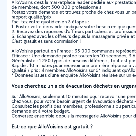
AlloVoisins c’est la marketplace leader dédiée aux prestatio
de membres, dont 300 000 professionnels.
Postez votre demande et trouvez proche de chez vous un parti
rapport qualité/prix.
Facilitez votre quotidien en 3 étapes :
1. Postez votre demande : indiquez votre besoin en quelque
2. Recevez des réponses d’offreurs particuliers et professio
3. Echangez avec les offreurs depuis la messagerie privée et 
C’est gratuit et sans commission !
AlloVoisins partout en France : 35 000 communes représentées 
Efficace : Une demande postée toutes les 10 secondes, 3.6
Généraliste : 1 250 types de besoins différents, tout est poss
Rapide : 10 minutes pour recevoir une première réponse à 
Qualité / prix : 4 membres AlloVoisins sur 5* indiquent qu’All
* Données issues d’une enquête AlloVoisins réalisée sur un é
Vous cherchez un aide évacuation déchets en urgen
Sur AlloVoisins, seulement 10 minutes pour recevoir une p
chez vous, pour votre besoin urgent de Évacuation déchets -
Consultez les profils des membres, professionnels ou particuli
demande et à votre budget.
Conversez ensemble depuis la messagerie AlloVoisins pour de
Est-ce que AlloVoisins est gratuit ?