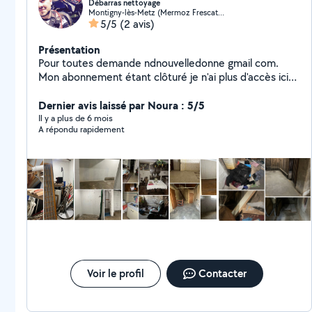
Débarras nettoyage
Montigny-lès-Metz (Mermoz Frescaty Patural l'Eveque)
5/5
(2 avis)
Présentation
Pour toutes demande ndnouvelledonne gmail com.
Mon abonnement étant clôturé je n'ai plus d'accès ici
Nd Nouvelle Donne c'est l'occasion d'une seconde
chance Chaque enlèvement est recyclé au maximum.
Dernier avis laissé par Noura : 5/5
Nouvelle vie, don, revalorisation, transformation. Les
Il y a plus de 6 mois
A répondu rapidement
déchets sont minimisés pour le bien de
l'environnement et le respect de la vie passée
Débarras désencombrants de maison appartement
cave garage bureaux parties communes jardin
Voir le profil
Contacter