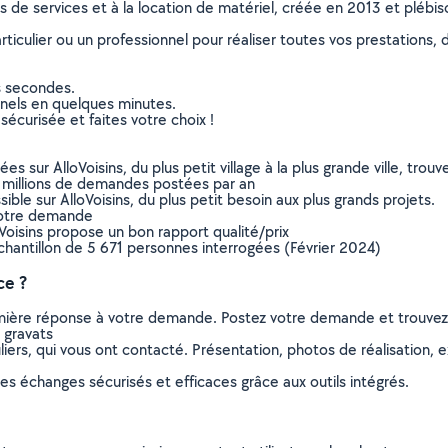
ns de services et à la location de matériel, créée en 2013 et plébi
culier ou un professionnel pour réaliser toutes vos prestations, d
s secondes.
nnels en quelques minutes.
sécurisée et faites votre choix !
sur AlloVoisins, du plus petit village à la plus grande ville, tro
 millions de demandes postées par an
ible sur AlloVoisins, du plus petit besoin aux plus grands projets.
votre demande
oVoisins propose un bon rapport qualité/prix
chantillon de 5 671 personnes interrogées (Février 2024)
ce ?
remière réponse à votre demande. Postez votre demande et trouve
 gravats
ers, qui vous ont contacté. Présentation, photos de réalisation, exp
s échanges sécurisés et efficaces grâce aux outils intégrés.