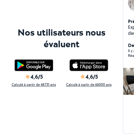
Pr
Experience d
Nos utilisateurs nous
da
Ext
évaluent
car
De
de bain nous metton
Il 
Réa
exp
4,6/5
4,6/5
Calculé à partir de 48731 avis
Calculé à partir de 66000 avis