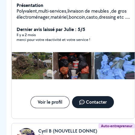
Présentation
Polyvalent,multi-services,livraison de meubles ,de gros
électroménager,matériel,boncoin,casto,dressing etc ...
Débarras de caves,greniers,jardins,déménagements.
Chariots,diable,couvertures film de protection,housse
Dernier avis laissé par Julie : 5/5
matelas etc...
Il y a 2 mois
merci pour votre réactivité et votre service !
Voir le profil
Contacter
Auto-entrepreneur
Cyril B (NOUVELLE DONNE)