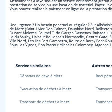
Absolument ! AlloVoisins est un service entièrement gratuit 
prestation de service ou une location de matériel. Payez uniq
Vous pouvez réaliser le paiement en ligne de la prestation di
Une urgence ? Un besoin ponctuel ou régulier ? Sur AlloVoisin
de Metz (Saint-Livier Don Calmet, Dauphine Nord, Bellecroix 
Dunant Melezes, Fournel T. de Gargan Dassenoy, Ruisseau Lim
Ile du Saulcy, Hainaut Boulonnais Normandie, Centre Gare, Se
Ville Nord, Les Iles Fort Gambetta, Route de Borny Pont-Rou
Sous Les Vignes, Bon Pasteur Michelet Colombey, Argonne La
Services similaires
Autres ser
Débarras de cave à Metz
Recupére
Évacuation de déchets à Metz
Transport
Transport de déchets à Metz
Emmener