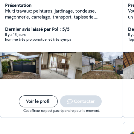
Présentation
Pr
Multi travaux: peintures, jardinage, tondeuse,
Vo
maçonnerie, carrelage, transport, tapisserie,
un
dépannage p'tits travaux de
le c
Dernier avis laissé par Pol : 5/5
Dé
De
Mo
Il y a 13 jours
Il y
homme très pro ponctuel et très sympa
Top
etc...) Livraison d'él
géantes Débarras
encombr
Sér
et aborda
ma
Voir le profil
Contacter
Cet offreur ne peut pas répondre pour le moment.