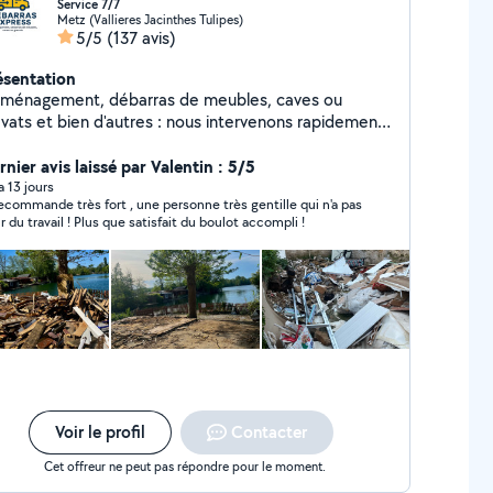
Service 7/7
Metz (Vallieres Jacinthes Tulipes)
5/5
(137 avis)
ésentation
ménagement, débarras de meubles, caves ou
avats et bien d'autres : nous intervenons rapidement,
ficacement et sans stress.
nier avis laissé par Valentin : 5/5
 a 13 jours
recommande très fort , une personne très gentille qui n'a pas
r du travail ! Plus que satisfait du boulot accompli !
Voir le profil
Contacter
Cet offreur ne peut pas répondre pour le moment.