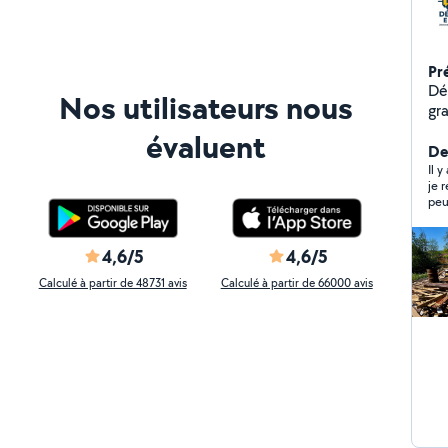
Pr
Dé
Nos utilisateurs nous
gr
ef
évaluent
Der
Il y
je 
peu
4,6/5
4,6/5
Calculé à partir de 48731 avis
Calculé à partir de 66000 avis