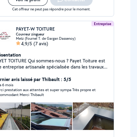
Cet offreur ne peut pas répondre pour le moment.
Entreprise
PAYET-W TOITURE
Couvreur zingueur
Metz (Fournel T. de Gargan Dassenoy)
4,9/5
(7 avis)
ésentation
ITURE Qui sommes-nous ? Payet Toiture est
 entreprise artisanale spécialisée dans les travaux
 couverture et de rénovation de toitures. Forte de
ans d'expérience, elle met son savoir-faire au
nier avis laissé par Thibault : 5/5
vice des particuliers et des professionnels en
 a 6 mois
i prestation aux attentes et super sympa Très propre et
(57). Nos domaines de compétences
accommodant Merci Thibault
verture complète : tuiles, ardoises, bac acier, zinc
novation & réparation : fuites, remplacements de
s, reprises d'étanchéité Isolation thermique
e et combles) Pose de fenêtres de toit (Velux)
guerie : gouttières, chéneaux, rives Nettoyage &
ssage de toiture Petite charpente Nos
s Travail soigné et garanti Respect des