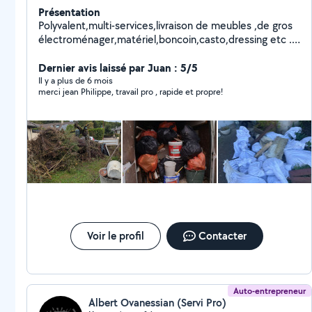
Présentation
Polyvalent,multi-services,livraison de meubles ,de gros
électroménager,matériel,boncoin,casto,dressing etc ...
Débarras de caves,greniers,jardins,déménagements.
Chariots,diable,couvertures film de protection,housse
Dernier avis laissé par Juan : 5/5
matelas etc...
Il y a plus de 6 mois
merci jean Philippe, travail pro , rapide et propre!
Voir le profil
Contacter
Auto-entrepreneur
Albert Ovanessian (Servi Pro)