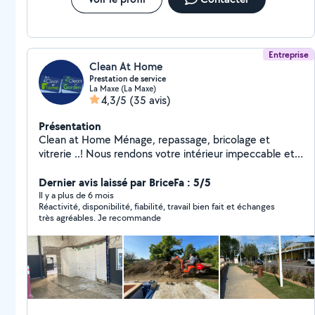
Entreprise
Clean At Home
Prestation de service
La Maxe (La Maxe)
4,3/5
(35 avis)
Présentation
Clean at Home Ménage, repassage, bricolage et
vitrerie ..! Nous rendons votre intérieur impeccable et
fonctionnel. Clean at Garden Création et entretien
d'espaces verts pour un extérieur soigné et accueillant.
Dernier avis laissé par BriceFa : 5/5
Uniquement des services de qualité. Un simple appel
Il y a plus de 6 mois
Réactivité, disponibilité, fiabilité, travail bien fait et échanges
téléphonique et on prend tout en charge, facile et
très agréables. Je recommande
accessible pour tous!