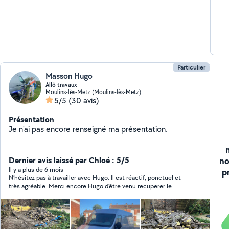
délais Devis clair et g
In
Particulier
Masson Hugo
Allô travaux
Moulins-lès-Metz (Moulins-lès-Metz)
5/5
(30 avis)
Présentation
Je n'ai pas encore renseigné ma présentation.
no
Dernier avis laissé par Chloé : 5/5
Il y a plus de 6 mois
p
N’hésitez pas à travailler avec Hugo. Il est réactif, ponctuel et
très agréable. Merci encore Hugo d’être venu recuperer le
reste de nos gravats ☺️