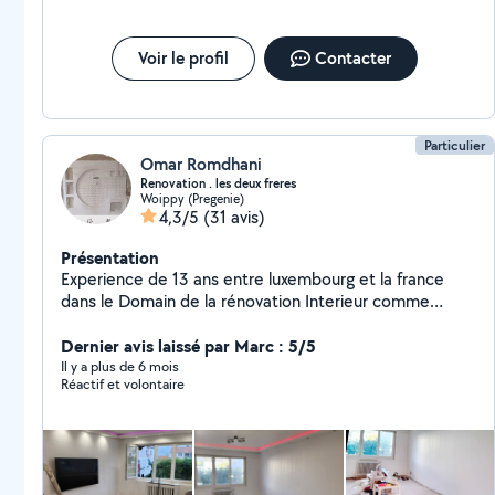
Voir le profil
Contacter
Particulier
Omar Romdhani
Renovation . les deux freres
Woippy (Pregenie)
4,3/5
(31 avis)
Présentation
Experience de 13 ans entre luxembourg et la france
dans le Domain de la rénovation Interieur comme
Exterieur nous realisons tous vos projet et que ce soit
carrelage .maconnerie placo platre Endrit peinture salle
Dernier avis laissé par Marc : 5/5
de bain nous mettons en oeuvre notre pation et notre
Il y a plus de 6 mois
Réactif et volontaire
experience pour realiser les reves de nos clients .