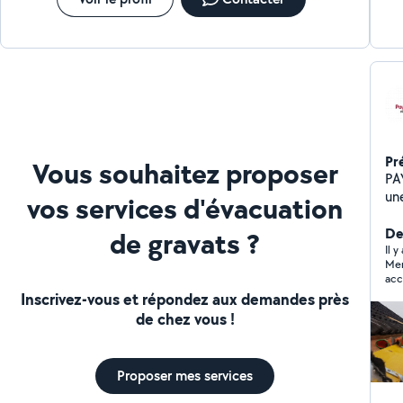
Pr
Vous souhaitez proposer
PAYET TO
une
vos services d'évacuation
de
20 
Der
de gravats ?
ser
Il y
Merc
Moselle 
Cou
Inscrivez-vous et répondez aux demandes près
Ré
de chez vous !
tuile
(toitur
Zin
Proposer mes services
démou
engagement