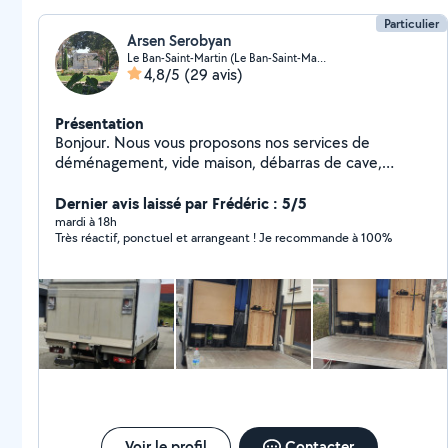
Particulier
Arsen Serobyan
Le Ban-Saint-Martin (Le Ban-Saint-Martin)
4,8/5
(29 avis)
Présentation
Bonjour. Nous vous proposons nos services de
déménagement, vide maison, débarras de cave,
évacuations déchet, gravats etc. Réponse très réactive
Services haute qualité Prix. Sans surprise caché Pour
Dernier avis laissé par Frédéric : 5/5
plus d'informations pouvez-vous m'appeler Zéro7# 50#
mardi à 18h
Très réactif, ponctuel et arrangeant ! Je recommande à 100%
22# 04# 23 Merci
Voir le profil
Contacter