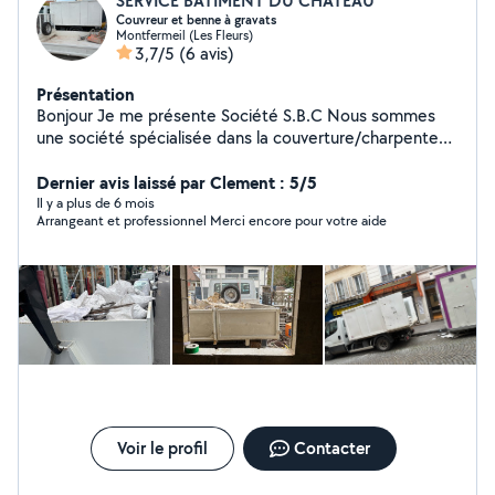
SERVICE BATIMENT DU CHATEAU
Couvreur et benne à gravats
Montfermeil (Les Fleurs)
3,7/5
(6 avis)
Présentation
Bonjour Je me présente Société S.B.C Nous sommes
une société spécialisée dans la couverture/charpente
Nous avons 25 ans de métier La société SBC et âge de
9ans d'expérience Nous faisons aussi l'évacuation de
Dernier avis laissé par Clement : 5/5
tout type de déchets et de gravats et (démolition)
Il y a plus de 6 mois
Arrangeant et professionnel Merci encore pour votre aide
Nous sommes disponibles pour toutes vos demandes.
Merci beaucoup
Voir le profil
Contacter