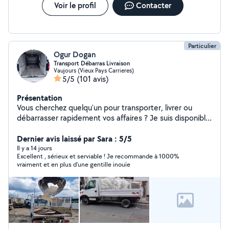
Voir le profil
Contacter
Particulier
Ogur Dogan
Transport Débarras Livraison
Vaujours (Vieux Pays Carrieres)
5/5
(101 avis)
Présentation
Vous cherchez quelqu'un pour transporter, livrer ou
débarrasser rapidement vos affaires ? Je suis disponible
avec camion-benne ou utilitaire citroen jumpy pour :
Livraison de canapé de cuisine matériaux (bois, sable,
Dernier avis laissé par Sara : 5/5
gravier, compost, etc.) Débarras de caves, greniers,
Il y a 14 jours
Excellent , sérieux et serviable ! Je recommande à 1000%
garages, jardins Évacuation déchets verts ou gravats,
vraiment et en plus d’une gentille inouïe
vers la déchetterie Aide aux artisans pour transport de
matériel de chantier Service rapide, soigné et
professionnel Disponible 7j/7, horaires flexibles Zone :
Ile-de-france