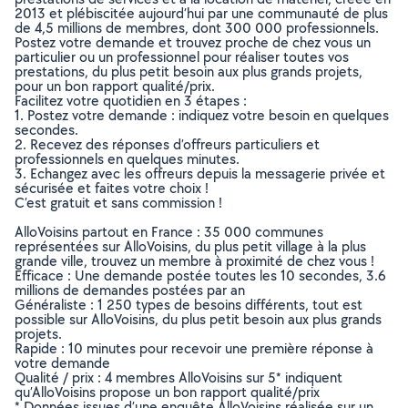
2013 et plébiscitée aujourd’hui par une communauté de plus
de 4,5 millions de membres, dont 300 000 professionnels.
Postez votre demande et trouvez proche de chez vous un
particulier ou un professionnel pour réaliser toutes vos
prestations, du plus petit besoin aux plus grands projets,
pour un bon rapport qualité/prix.
Facilitez votre quotidien en 3 étapes :
1. Postez votre demande : indiquez votre besoin en quelques
secondes.
2. Recevez des réponses d’offreurs particuliers et
professionnels en quelques minutes.
3. Echangez avec les offreurs depuis la messagerie privée et
sécurisée et faites votre choix !
C’est gratuit et sans commission !
AlloVoisins partout en France : 35 000 communes
représentées sur AlloVoisins, du plus petit village à la plus
grande ville, trouvez un membre à proximité de chez vous !
Efficace : Une demande postée toutes les 10 secondes, 3.6
millions de demandes postées par an
Généraliste : 1 250 types de besoins différents, tout est
possible sur AlloVoisins, du plus petit besoin aux plus grands
projets.
Rapide : 10 minutes pour recevoir une première réponse à
votre demande
Qualité / prix : 4 membres AlloVoisins sur 5* indiquent
qu’AlloVoisins propose un bon rapport qualité/prix
* Données issues d’une enquête AlloVoisins réalisée sur un