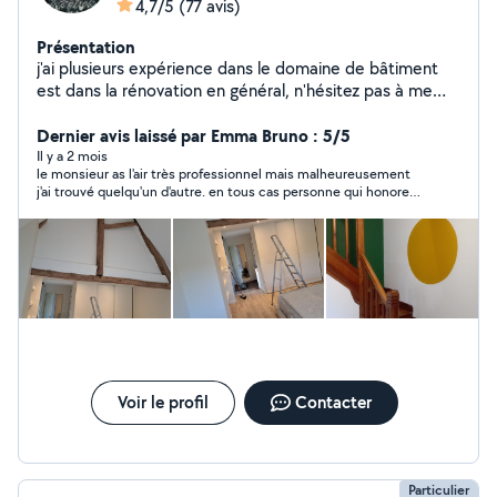
4,7/5
(77 avis)
Présentation
j'ai plusieurs expérience dans le domaine de bâtiment
est dans la rénovation en général, n'hésitez pas à me
contacter pour vous divers travaux (pose placo + les
bandes, rattisage des murs +la peinture rouleau ou avec
Dernier avis laissé par Emma Bruno : 5/5
un pistolet pose parquet est carrelage.pose cuisine
Il y a 2 mois
le monsieur as l'air très professionnel mais malheureusement
....ext.) je suis à votre service pour vous faire profiter de
j'ai trouvé quelqu'un d'autre. en tous cas personne qui honore
mon dynamisme est mon savoir faire. N'hésitez pas de
rendez-vous et très gentil
me contacter au 0sept soixante sept. Vingt sept.
Quarante huite, sinquante.
Voir le profil
Contacter
Particulier