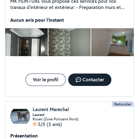
MK PEINTURE vous propose ces services pour vos
travaux d'intérieur et extérieur: - Preparation murs et
plafonds - enduit,décoration... - revêtement muraux -
peinture de finition Devis sur demande pour toutes
Aucun avis pour l'instant
réalisation de travaux faites confiance a MK PEINTURE.
A l'écoute de la clientèle, travail sérieux et minutieux
pour de meilleures résultats. A très vite chez MK
PEINTURE !
Voir le profil
Contacter
Particulier
Laurent Marechal
Laurent
Rouen (Zone Portuaire Nord)
5/5
(5 avis)
Présentation