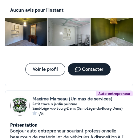
J'interviens aussi bien en rénovation qu'en neuf, avec
soin et précision. À l'écoute de vos besoins, je vous
Aucun avis pour l'instant
conseille dans le choix des couleurs et des finitions afin
de vous garantir un résultat propre, durable et soigné.
Voir le profil
Contacter
Auto-entrepreneur
Maxime Marseau (Un max de services)
Petit travaux jardin peinture
Saint-Léger-du-Bourg-Denis (Saint-Léger-du-Bourg-Denis)
-/5
Présentation
Bonjour auto entrepreneur souriant professionnelle
beaucoup de matériel et de véhicules à disposition à l'