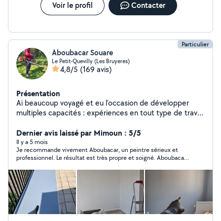
l'entretien général des extérieurs. À l'écoute de mes
Voir le profil
Contacter
clients, je les conseille et leur propose des solutions
adaptées à leur budget, tout en respectant leurs
envies. Tous mes devis
Particulier
Aboubacar Souare
Le Petit-Quevilly (Les Bruyeres)
4,8/5
(169 avis)
Présentation
Ai beaucoup voyagé et eu l'occasion de développer
multiples capacités : expériences en tout type de travail
l4 an d expérience chez des particuliers dans les travaux
d interieur (ménage,renovation ,papier
Dernier avis laissé par Mimoun : 5/5
peints,peinture,plomberie,electricite,installerun tv au
Il y a 5 mois
Je recommande vivement Aboubacar, un peintre sérieux et
mur) Travaux d exterieur (jardinage,tonte, et enlever
professionnel. Le résultat est très propre et soigné. Aboubacar
herbes ,tailler et diminuer les haies,jardiner) , aide au
est à l’écoute, disponible et très arrangeant : il fait vraiment
déménagement. . Peux également faire de l'aide à la
attention aux demandes et s’assure que tout soit fait comme
personne ( courses, promenade).veuillez me contacter.
souhaité.