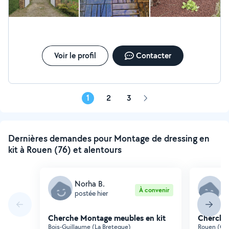
Voir le profil
Contacter
1
2
3
Page
suivante
Dernières demandes pour Montage de dressing en
kit à Rouen (76) et alentours
Norha B.
V
À convenir
postée hier
p
Cherche Montage meubles en kit
Cherche
Bois-Guillaume (La Breteque)
Rouen (Gri