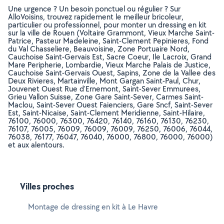
Une urgence ? Un besoin ponctuel ou régulier ? Sur
AlloVoisins, trouvez rapidement le meilleur bricoleur,
particulier ou professionnel, pour monter un dressing en kit
sur la ville de Rouen (Voltaire Grammont, Vieux Marche Saint-
Patrice, Pasteur Madeleine, Saint-Clement Pepinieres, Fond
du Val Chasseliere, Beauvoisine, Zone Portuaire Nord,
Cauchoise Saint-Gervais Est, Sacre Coeur, Ile Lacroix, Grand
Mare Peripherie, Lombardie, Vieux Marche Palais de Justice,
Cauchoise Saint-Gervais Ouest, Sapins, Zone de la Vallee des
Deux Rivieres, Martainville, Mont Gargan Saint-Paul, Chur,
Jouvenet Ouest Rue d'Ernemont, Saint-Sever Emmurees,
Grieu Vallon Suisse, Zone Gare Saint-Sever, Carmes Saint-
Maclou, Saint-Sever Ouest Faienciers, Gare Sncf, Saint-Sever
Est, Saint-Nicaise, Saint-Clement Meridienne, Saint-Hilaire,
76100, 76000, 76300, 76420, 76140, 76160, 76130, 76230,
76107, 76005, 76009, 76009, 76009, 76250, 76006, 76044,
76038, 76177, 76047, 76040, 76000, 76800, 76000, 76000)
et aux alentours.
Villes proches
Montage de dressing en kit à Le Havre