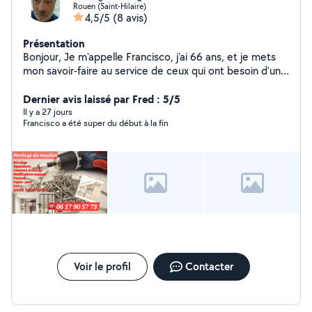
Rouen (Saint-Hilaire)
4,5/5
(8 avis)
Présentation
Bonjour, Je m'appelle Francisco, j'ai 66 ans, et je mets
mon savoir-faire au service de ceux qui ont besoin d'un
coup de main fiable et soigné. Fort de mon expérience
dans le bricolage, la peinture, le montage de meubles et
Dernier avis laissé par Fred : 5/5
dressings,et les petits travaux en tout genre...
Il y a 27 jours
Francisco a été super du début à la fin
j'interviens avec sérieux pour des réalisations de qualité
pour des coûts raisonnables.
Voir le profil
Contacter