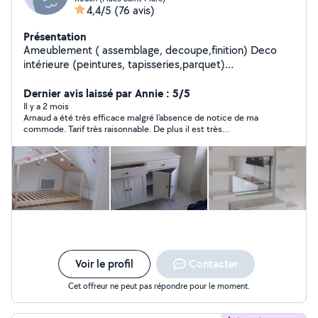
4,4/5
(76 avis)
Présentation
Ameublement ( assemblage, decoupe,finition) Deco
intérieure (peintures, tapisseries,parquet)
Déménagement ( chargement, déchargement) pas de
transport Manutention ( tous genres) Livraison (petit
Dernier avis laissé par Annie : 5/5
colis, courrier,)
Il y a 2 mois
Arnaud a été très efficace malgré l'absence de notice de ma
commode. Tarif très raisonnable. De plus il est très
sympathique. Je pense que je ferai de nouveau appel à lui pour
d'autres services
Voir le profil
Contacter
Cet offreur ne peut pas répondre pour le moment.