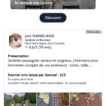
Je rénove ma cuisine
Découvrir
Particulier
Loic DAMAS-AGIS
Jardinier et Bricoleur
Mont-Saint-Aignan (Les Coquets)
4,6/5
(19 avis)
Présentation
Jardinier-paysagiste sérieux et soigneux, j'interviens pour
l'entretien complet de vos extérieurs : tonte, taille,
débroussaillage, plantations Je propose aussi le
nettoyage haute pression de terrasses, avec du
Dernier avis laissé par Samuel : 5/5
matériel performant. Travail soigné, tarifs raisonnables.
Il y a plus de 6 mois
Excellent travail, réactif, tarifs raisonnables. Je recommande.
Petit budget beau jardin. Je propose également mes
services pour du bricolage divers montage de meuble
en kit, travaux d'électricité,...