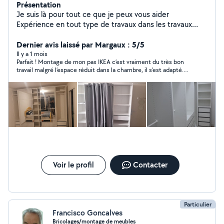
Présentation
Je suis là pour tout ce que je peux vous aider
Expérience en tout type de travaux dans les travaux
d'intérieur Rénovation, peinture, papier peint,
plomberie, installation tv au mur Travaux d'intérieur Aide
Dernier avis laissé par Margaux : 5/5
au déménagement. Jardinage, tailler et diminution les
Il y a 1 mois
Parfait ! Montage de mon pax IKEA c’est vraiment du très bon
haies. Veuillez me contacter.
travail malgré l’espace réduit dans la chambre, il s’est adapté.
Merci encore
Voir le profil
Contacter
Particulier
Francisco Goncalves
Bricolages/montage de meubles