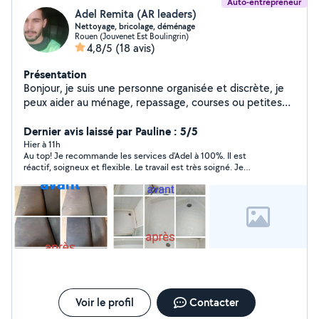
Auto-entrepreneur
Adel Remita (AR leaders)
Nettoyage, bricolage, déménage
Rouen (Jouvenet Est Boulingrin)
4,8/5
(18 avis)
Présentation
Bonjour, je suis une personne organisée et discrète, je
peux aider au ménage, repassage, courses ou petites
tâches, bricolage (montage meuble en kit), aide
Déménageur. Je suis habitué à aider les familles. Fiable
Dernier avis laissé par Pauline : 5/5
et respectueux.
Hier à 11h
Au top! Je recommande les services d'Adel à 100%. Il est
réactif, soigneux et flexible. Le travail est très soigné. Je
n'hésiterai pas à refaire appel à ses services!
Voir le profil
Contacter