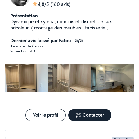
4,8/5
(160 avis)
Présentation
Dynamique et sympa, courtois et discret. Je suis
bricoleur, ( montage des meubles , tapisserie ,
manutention, etc ) Je suis outillé. J'ai une tondeuse et
une remorque pour le jardinage et évacuation vers les
Dernier avis laissé par Fatou : 5/5
déchetteries Installation de tondeuse robot
Il y a plus de 6 mois
Super boulot !!
Voir le profil
Contacter