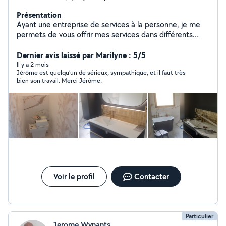
Présentation
Ayant une entreprise de services à la personne, je me
permets de vous offrir mes services dans différents
domaines comme: Jardinage Ménage Repassage
Accompagnement administratif Préparation de repas...
Dernier avis laissé par Marilyne : 5/5
En faisant appel à nos services, vous bénéficiez d'une
Il y a 2 mois
Jérôme est quelqu’un de sérieux, sympathique, et il faut très
avance immédiate du crédit d'impôt. Vous ne réglez que
bien son travail. Merci Jérôme.
la moitié de facture, l'autre moitié est prise en charge
par L'URSSAF. N'hésitez pas à vous renseigner.
Voir le profil
Contacter
Particulier
Jerome Wynants