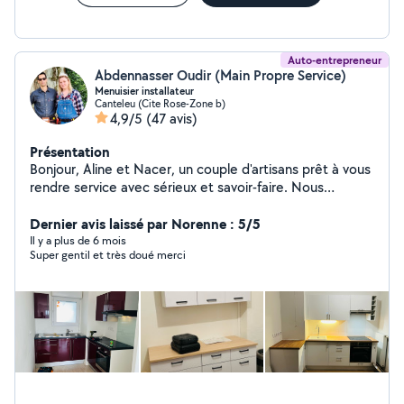
contacter, réponse rapide garantie !
Auto-entrepreneur
Abdennasser Oudir (Main Propre Service)
Menuisier installateur
Canteleu (Cite Rose-Zone b)
4,9/5
(47 avis)
Présentation
Bonjour, Aline et Nacer, un couple d'artisans prêt à vous
rendre service avec sérieux et savoir-faire. Nous
mettons notre expérience et notre passion du travail
bien fait à votre disposition pour tous vos projets, petits
Dernier avis laissé par Norenne : 5/5
ou grands.
Il y a plus de 6 mois
Super gentil et très doué merci