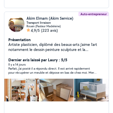
Auto-entrepreneur
Akim Elmam (Akim Service)
Transport livraison
Rouen (Pasteur Madeleine)
4,9/5
(223 avis)
Présentation
Artiste plasticien, diplômé des beaux-arts j'aime l'art
notamment le dessin peinture sculpture et la
décoration, j'aime aussi le bricolage en général,
montage de meubles, je propose mes services selon le
Dernier avis laissé par Laury : 5/5
besoin de mes clients, transport, aide au
Il y a 14 jours
Parfait, j’ai posté il a répondu direct. Il est arrivé rapidement
déménagement, débarras, livraison,
pour récupérer un meuble et dépose en bas de chez moi. Merci
beaucoup, je recommande!