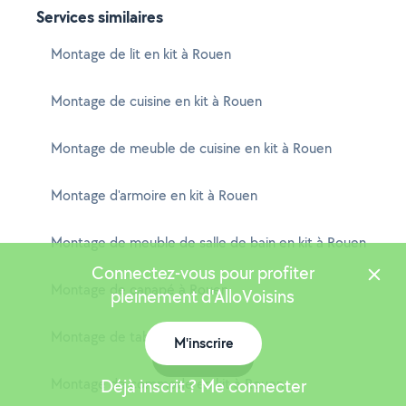
Services similaires
Montage de lit en kit à Rouen
Montage de cuisine en kit à Rouen
Montage de meuble de cuisine en kit à Rouen
Montage d'armoire en kit à Rouen
Montage de meuble de salle de bain en kit à Rouen
Connectez-vous pour profiter
Montage de canapé à Rouen
pleinement d'AlloVoisins
Montage de table en kit à Rouen
M'inscrire
Carte
Montage de commode en kit à Rouen
Déjà inscrit ? Me connecter