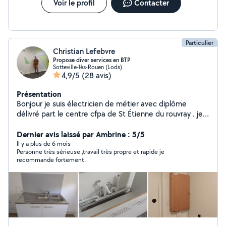
Voir le profil
Contacter
Particulier
Christian Lefebvre
Propose diver services en BTP
Sotteville-lès-Rouen (Lods)
4,9/5
(28 avis)
Présentation
Bonjour je suis électricien de métier avec diplôme
délivré part le centre cfpa de St Étienne du rouvray . je
pratique la peinture pose de parquet papier peint
bande qualico enduit ravalement de façade et divers
Dernier avis laissé par Ambrine : 5/5
autres travaux petite plomberie PVC placo plâtre
Il y a plus de 6 mois
Personne très sérieuse ,travail très propre et rapide je
revêtement sol PVC parqué flottent suis professionnel
recommande fortement.
dans mon travail et pour le quel j'ai 7ans d'expérience en
temps que peintre solier polyvalent. je ne donne pas de
prix s'en avoir vue les travaux à réalisés car je ne suis pas
un marchand de tapis voir mes réalisations pour toute
demande ou devis merci de me contacter je peux
justifier que je suis diplômé en électricité sur demande