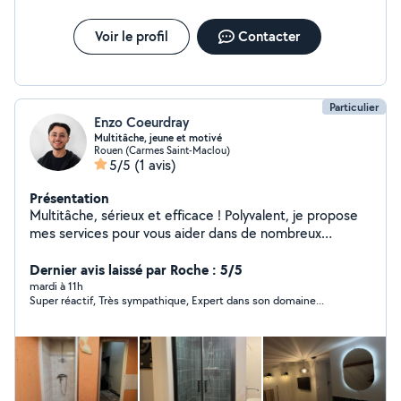
Voir le profil
Contacter
Particulier
Enzo Coeurdray
Multitâche, jeune et motivé
Rouen (Carmes Saint-Maclou)
5/5
(1 avis)
Présentation
Multitâche, sérieux et efficace ! Polyvalent, je propose
mes services pour vous aider dans de nombreux
domaines. Que ce soit pour du bricolage, du montage
de meubles, du jardinage, du déménagement, de la
Dernier avis laissé par Roche : 5/5
manutention, de petites réparations ou d'autres travaux
mardi à 11h
Super réactif, Très sympathique, Expert dans son domaine...
du quotidien, je m'adapte à vos besoins. J'ai une
expérience dans de multiples domaines j'ai rénové
plusieurs maisons, plusieurs appartements, ainsi que des
commerces. Ponctuel, soigneux et à l'écoute, je mets
un point d'honneur à fournir un travail de qualité et à
satisfaire chaque client. N'hésitez pas à me contacter