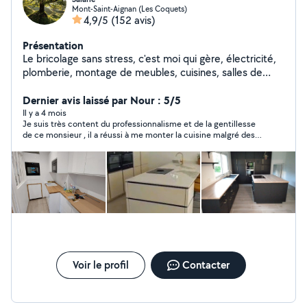
Mont-Saint-Aignan (Les Coquets)
4,9/5
(152 avis)
Présentation
Le bricolage sans stress, c'est moi qui gère, électricité,
plomberie, montage de meubles, cuisines, salles de
bain...Je bricole, vous profitez !
Dernier avis laissé par Nour : 5/5
Il y a 4 mois
Je suis très content du professionnalisme et de la gentillesse
de ce monsieur , il a réussi à me monter la cuisine malgré des
problèmes d’agencement . Il est sérieux ponctuel et fait un
travail propre et soignée . Aucun défaut ni écart le rendu est
parfait N’hésitez pas
Voir le profil
Contacter