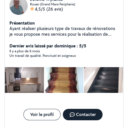
Rouen (Grand Mare Peripherie)
4,5/5
(26 avis)
Présentation
Ayant réaliser plusieurs type de travaux de rénovations
je vous propose mes services pour la réalisation de
montage de meubles en kit, pose de parquet,
électricité, plomberie, montage électroménager,
Dernier avis laissé par dominique : 5/5
entretiens espace vert
Il y a plus de 6 mois
Un travail de qualité. Ponctuel et soigneux
Voir le profil
Contacter