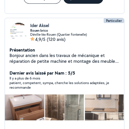
Particulier
Ider Aksel
Rouen brico
Déville-lès-Rouen (Quartier Fontenelle)
4,9/5
(120 avis)
Présentation
Bonjour ancien dans les travaux de mécanique et
réparation de petite machine et montage des meubles
- entretien et géré AIRBNB - installation de chasse d'eau
- montage des équipements de la cuisine, plaque de
Dernier avis laissé par Nam : 5/5
cuisson, la hotte, aération - installation des rideaux et
Il y a plus de 6 mois
patient, competent, sympa, cherche les solutions adaptées, je
des cadres photo - accroche TV au mûr Service
recommande
mécanique auto - Entretien, vidange, changement filtres
a huile,gasoil et filtre a air - changement amortisseur Je
serais disponible pour vous aider dans tous vos travaux