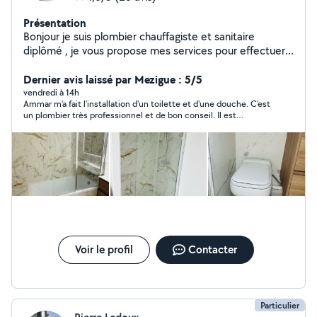
Présentation
Bonjour je suis plombier chauffagiste et sanitaire
diplômé , je vous propose mes services pour effectuer
tous vos travaux de salle de bain et de sanitaire ainsi
que les raccordements de PVC Pose de sanitaires Pose
Dernier avis laissé par Mezigue : 5/5
de baignoires Pose de robinetteries .
vendredi à 14h
Ammar m'a fait l'installation d'un toilette et d'une douche. C'est
un plombier très professionnel et de bon conseil. Il est
ponctuel, sympathique, très réactif à mes demandes.. Il m'a fait
un travail propre, soigné et de bonne qualité. Je le
recommande chaleureusement et je n'hésiterai pas à refaire à
lui si nécessaire. Merci Ammar
Voir le profil
Contacter
Particulier