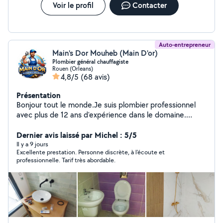
Voir le profil
Contacter
Auto-entrepreneur
Main's Dor Mouheb (Main D'or)
Plombier général chauffagiste
Rouen (Orleans)
4,8/5
(68 avis)
Présentation
Bonjour tout le monde.Je suis plombier professionnel
avec plus de 12 ans d'expérience dans le domaine.
J'interviens rapidement pour tous vos besoins en
plomberie, chauffage, débouchage, installation et
Dernier avis laissé par Michel : 5/5
réparation sanitaire on est à vos service n'hésitez pas à
Il y a 9 jours
Excellente prestation. Personne discrète, à l'écoute et
me contacter bienvenue tout le monde. Et merci pour
professionnelle. Tarif très abordable.
vos visites