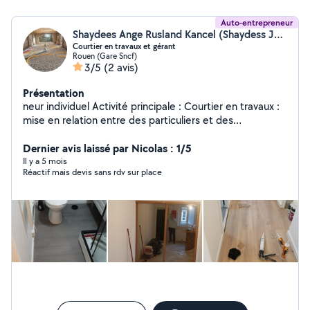
Auto-entrepreneur
Shaydees Ange Rusland Kancel (Shaydess Jaja’s Cleanup)
Courtier en travaux et gérant
Rouen (Gare Sncf)
3/5
(2 avis)
Présentation
neur individuel Activité principale : Courtier en travaux :
mise en relation entre des particuliers et des
professionnels souhaitant réaliser des travaux de
rénovation et des professionnels du bâtiment
Dernier avis laissé par Nicolas : 1/5
(prospection, recherches de solution, mise en relation
Il y a 5 mois
Réactif mais devis sans rdv sur place
et conseils.)