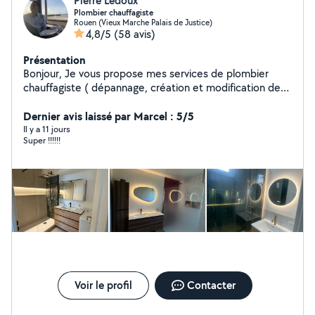
Pierre Ledoux
Plombier chauffagiste
Rouen (Vieux Marche Palais de Justice)
4,8/5
(58 avis)
Présentation
Bonjour, Je vous propose mes services de plombier
chauffagiste ( dépannage, création et modification de
réseaux, installation de chaudière gaz, pose et entretien
d'adoucisseur, ) Mais je vous propose aussi mes services
Dernier avis laissé par Marcel : 5/5
dans la rénovation complète de salle de bain et de
Il y a 11 jours
Super !!!!!!
cuisine clé en main.
Voir le profil
Contacter