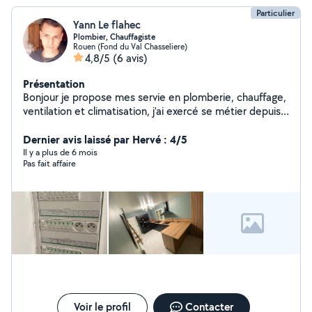
Particulier
Yann Le flahec
Plombier, Chauffagiste
Rouen (Fond du Val Chasseliere)
4,8/5
(6 avis)
Présentation
Bonjour je propose mes servie en plomberie, chauffage,
ventilation et climatisation, j'ai exercé se métier depuis
13 ans et étant électricien depuis 10 ans. Avec en ma
possession plusieurs diplôme. Je suis minutieux dans
Dernier avis laissé par Hervé : 4/5
mon travail, je propose mes service pour dépanner,
Il y a plus de 6 mois
Pas fait affaire
réparer, remplacer ainsi que la création.
Voir le profil
Contacter