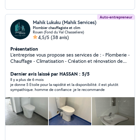
Auto-entrepreneur
Mahik Lukuku (Mahik Services)
Plombier chauffagiste et clim
Rouen (Fond du Val Chasseliere)
4,5/5
(38 avis)
Présentation
L'entreprise vous propose ses services de : - Plomberie -
Chauffage - Climatisation - Création et rénovation de
salle de bain - Placo plâtre - Revêtement de sol (
parquet, ragréage, Lino )
Dernier avis laissé par HASSAN : 5/5
Il y a plus de 6 mois
je donne 5 Etoile pour la rapidité et la disponibilité. il est plutôt
sympathique. homme de confiance .je le recommande