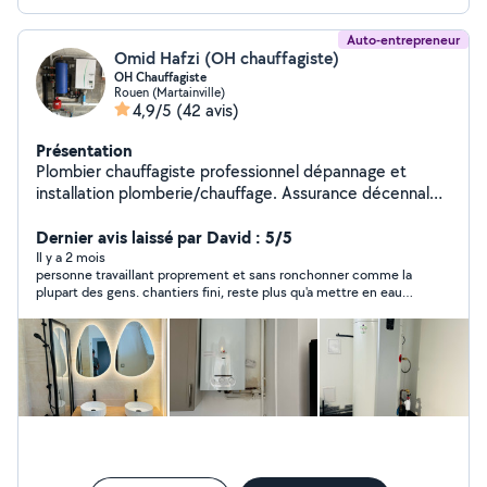
Auto-entrepreneur
Omid Hafzi (OH chauffagiste)
OH Chauffagiste
Rouen (Martainville)
4,9/5
(42 avis)
Présentation
Plombier chauffagiste professionnel dépannage et
installation plomberie/chauffage. Assurance décennale.
Tarif 45h Devis,30
Dernier avis laissé par David : 5/5
Il y a 2 mois
personne travaillant proprement et sans ronchonner comme la
plupart des gens. chantiers fini, reste plus qu'a mettre en eaux
pour voir ci il y a des fuites mais je pense pas vu les belles
soudures...