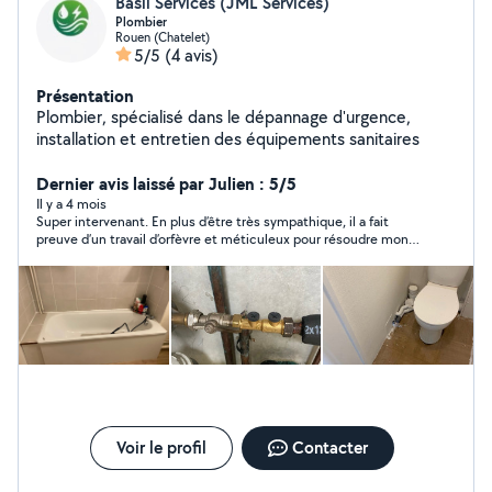
Basil Services (JML Services)
Plombier
Rouen (Chatelet)
5/5
(4 avis)
Présentation
Plombier, spécialisé dans le dépannage d'urgence,
installation et entretien des équipements sanitaires
Dernier avis laissé par Julien : 5/5
Il y a 4 mois
Super intervenant. En plus d’être très sympathique, il a fait
preuve d’un travail d’orfèvre et méticuleux pour résoudre mon
problème de fuite. Je recommande vivement pour la qualité de
son travail. Vous pouvez y aller les yeux fermés !
Voir le profil
Contacter