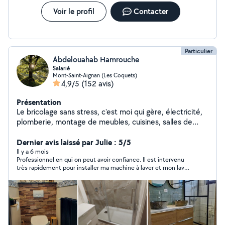
Normandie,etc
Voir le profil
Contacter
Particulier
Abdelouahab Hamrouche
Salarié
Mont-Saint-Aignan (Les Coquets)
4,9/5
(152 avis)
Présentation
Le bricolage sans stress, c'est moi qui gère, électricité,
plomberie, montage de meubles, cuisines, salles de
bain...Je bricole, vous profitez !
Dernier avis laissé par Julie : 5/5
Il y a 6 mois
Professionnel en qui on peut avoir confiance. Il est intervenu
très rapidement pour installer ma machine à laver et mon lave
linge. Je suis très satisfaite et ne manquerai pas de refaire
appel à lui dès que j'en aurais le besoin.