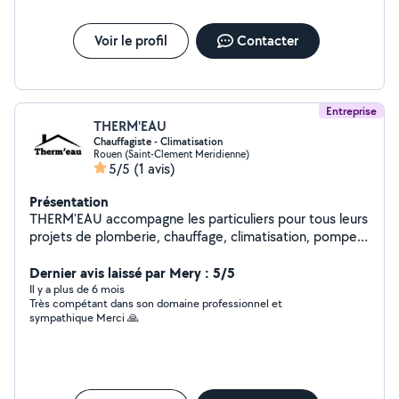
Voir le profil
Contacter
Entreprise
THERM'EAU
Chauffagiste - Climatisation
Rouen (Saint-Clement Meridienne)
5/5
(1 avis)
Présentation
THERM'EAU accompagne les particuliers pour tous leurs
projets de plomberie, chauffage, climatisation, pompes
à chaleur et ventilation. Nous proposons des solutions
sur mesure, performantes et durables, de l'étude
Dernier avis laissé par Mery : 5/5
technique à l'installation complète jusqu'à l'entretien.
Il y a plus de 6 mois
Très compétant dans son domaine professionnel et
Matériel professionnel, respect des normes, efficacité
sympathique Merci 🙏
énergétique : chaque projet est pensé pour optimiser
votre confort. Nos engagements : - Devis clairs et
personnalisés - Intervention rapide Certifications : -
Professionnel du gaz (Qualigaz) - Habilitation à la
manipulation des fluides frigorigènes - Epreuve Qualipac