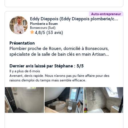
Auto-entrepreneur
Eddy Dieppois (Eddy Dieppois plomberie/chauffage & salle de bain)
Plomberie a Rouen
Bonsecours (Sud)
4,8/5
(53 avis)
Présentation
Plombier proche de Rouen, domicilié à Bonsecours,
spécialiste de la salle de bain clés en main Artisan
plombier-chauffagiste basé à Rouen, je vous propose
des interventions rapides et efficaces pour tous vos
Dernier avis laissé par Stéphane : 5/5
besoins : fuite d'eau, débouchage, remplacement de
Il y a plus de 6 mois
Avenant, devis rapide. Nous n'avons pas pu faire affaire pour des
robinetterie, chauffe-eau, WC, etc Spécialiste en
raisons d'emploi du temps mais semble efficace.
rénovation de salle de bain, je vous accompagne de A à
Z : dépose, plomberie, carrelage, faïence, meubles,
douche à l'italienne Un seul interlocuteur pour un
chantier propre et bien réalisé. Devis gratuits Artisan
local, réactif et ponctuel Dépannage en urgence 6 j/7 à
Rouen et alentours (Bonsecours, Mesnil-Esnard,
Belbeuf, Franqueville-saint -pierre, Darnetal, Saint-Léger-
du-Bourg-Denis, Amfreville-la-Mi-Voie, Bihorel,