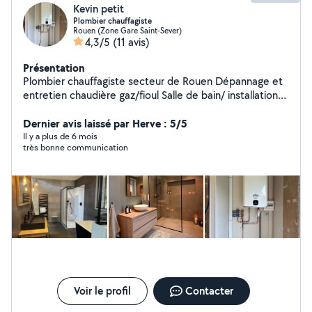
Kevin petit
Plombier chauffagiste
Rouen (Zone Gare Saint-Sever)
4,3/5
(11 avis)
Présentation
Plombier chauffagiste secteur de Rouen Dépannage et
entretien chaudière gaz/fioul Salle de bain/ installation
radiateur / tuyauterie PVC cuivre PER / pose chaudière
/ballon d'eau chaude électrique ou thermodynamiques
Dernier avis laissé par Herve : 5/5
Il y a plus de 6 mois
très bonne communication
Voir le profil
Contacter