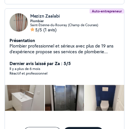
Auto-entrepreneur
Mezizn Zaalabi
Plombier
Saint-Étienne-du-Rouvray (Champ de Courses)
5/5
(1 avis)
Présentation
Plombier professionnel et sérieux avec plus de 19 ans
d'expérience propose ses services de plomberie
chauffage dépannage neuf et rénovation. Intervention
pour tout type de demande dans le domaine de la
Dernier avis laissé par Za : 5/5
plomberie/chauffage. -salle de bain complète -
Il y a plus de 6 mois
Réactif et professionnel
remplacement et installations sanitaires -remplacement
de toute type de robinetterie -ECT..... N'HÉSITEZ PAS À
ME CONTACTER JE RÉPONDRAI À VOS QUESTION ET
DEMANDE AVEC GRAND PLAISIR.