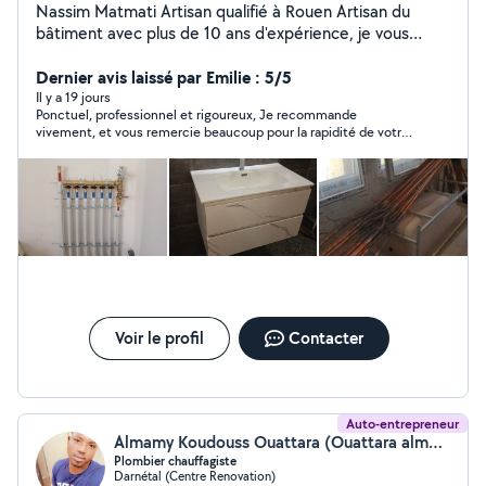
Nassim Matmati Artisan qualifié à Rouen Artisan du
bâtiment avec plus de 10 ans d'expérience, je vous
propose des prestations sérieuses et soignées pour
tous vos travaux de : Plomberie : Installation, rénovation,
Dernier avis laissé par Emilie : 5/5
dépannage, recherche et réparation de fuites,
Il y a 19 jours
Ponctuel, professionnel et rigoureux, Je recommande
remplacement de chauffe-eau, sanitaires, robinetterie
vivement, et vous remercie beaucoup pour la rapidité de votre
Chauffage : Pose et remplacement de radiateurs,
intervention.
chaudières, entretien, mise en service, dépannage.
Électricité : Installation de prises, interrupteurs,
luminaires, tableaux électriques, rénovations complètes,
mise aux normes. Travail propre et soigné Intervention
rapide Respect des délais Conseils personnalisés Devis
gratuit Que ce soit pour un petit dépannage ou un
chantier complet, je m'adapte à vos besoins avec
professionnalisme. Basé à Rouen Déplacement sur
toute l'agglomération et alentours. N'hésitez pas à me
Voir le profil
Contacter
contacter, réponse rapide garantie !
Auto-entrepreneur
Almamy Koudouss Ouattara (Ouattara almamy koudouss)
Plombier chauffagiste
Darnétal (Centre Renovation)