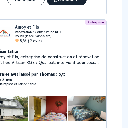
Entreprise
Auroy et Fils
Renovation / Construction RGE
Rouen (Place Saint-Marc)
5/5
(2 avis)
ésentation
oy et Fils, entreprise de construction et rénovation
tifiée Artisan RGE / Qualibat, intervient pour tous
 travaux tous corps d'état : plomberie, électricité,
uiseries, peinture, carrelage, toiture, isolation et
rnier avis laissé par Thomas : 5/5
valement. Nous vous accompagnons dans vos
 a 3 mois
is rapide et raisonnable
jets avec sérieux, qualité et savoir-faire. Nous
mmes motivés à l'idées de réaliser des travaux et
accompagner nos clients du début à la fin de leurs
s. N'hésitez à nous contacter sur la
ssagerie d'Allo Voisins, nous sommes disponibles et
us vous répondront le plus rapidement possible.