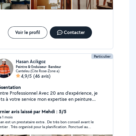
rre - Fresque / Tableau - Relooking de mobilier - Iso /
s sol et mural - Décoration
Plan d'aménagement - Rénovation général
et devis gratuit Déplacement à Rouen et
entours (+120km) inclus Paris, Caen, Amiens, Le
e, Beauvais, Évreux, Deauville. Mots clés : Peinture
Voir le profil
Contacter
Décoration / Rénovation / Art
Particulier
Hasan Acikgoz
Peintre & Enduiseur- Bandeur
Canteleu (Cite Rose-Zone a)
4,9/5
(46 avis)
ésentation
e Professionnel Avec 20 ans d'expérience, je
ts à votre service mon expertise en peinture
érieure et extérieure. Mon savoir-faire s'applique à
ers types de chantiers, qu'il s'agisse de rénovations,
rnier avis laissé par Mehdi : 5/5
 constructions neuves ou de réhabilitations.
 a 1 mois
an est un prestataire extra . De très bon conseil avant le
pétences et Services Proposés : Enduit projeté :
ntier . Très organisé pour la planification. Ponctuel au
e application rapide et homogène pour une finition
arrage de chantier . Très méticuleux dans son travail . Le
Application de peinture au pistolet : Pour