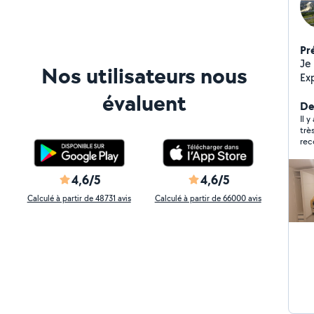
Pr
Je 
Nos utilisateurs nous
Ex
d'intérieur R
évaluent
plo
De
Ai
Il y
trè
les
rec
4,6/5
4,6/5
Calculé à partir de 48731 avis
Calculé à partir de 66000 avis