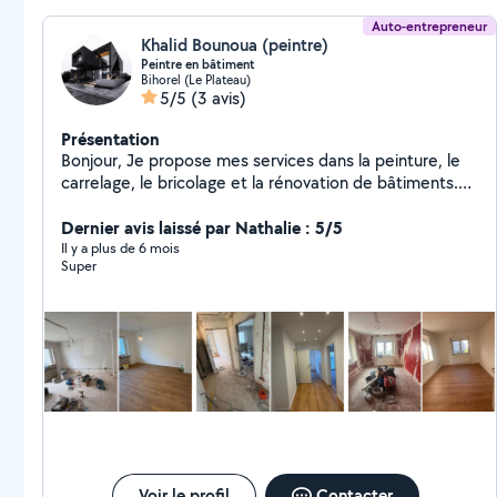
envies. Tous mes devis
Auto-entrepreneur
Khalid Bounoua (peintre)
Peintre en bâtiment
Bihorel (Le Plateau)
5/5
(3 avis)
Présentation
Bonjour, Je propose mes services dans la peinture, le
carrelage, le bricolage et la rénovation de bâtiments.
Sérieux, ponctuel et soigneux, j'interviens pour : Travaux
de peinture intérieure et extérieure Pose de carrelage,
Dernier avis laissé par Nathalie : 5/5
faïence et sols Petits travaux de bricolage et
Il y a plus de 6 mois
Super
réparations Rénovation et finitions diverses Je
m'adapte à vos besoins et je travaille proprement, avec
le souci du détail. N'hésitez pas à me contacter pour
un devis ou des informations supplémentaires. À
bientôt !
Voir le profil
Contacter