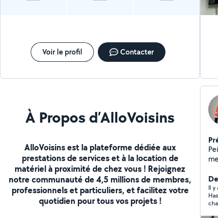
pie
placo - Pose de revêtement
d'intérieur - 
Étude 
al
Havr
Voir le profil
Contacter
/ 
À Propos d’AlloVoisins
Pr
AlloVoisins est la plateforme dédiée aux
Peintr
prestations de services et à la location de
me
matériel à proximité de chez vous ! Rejoignez
int
notre communauté de 4,5 millions de membres,
div
De
de
Il y
professionnels et particuliers, et facilitez votre
Has
Com
quotidien pour tous vos projets !
cha
Un
dém
impeccable. 