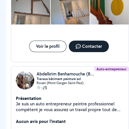
Je recommande vivement Nourredine.
Vingt sept. Quarante huite, sinquante.
Voir le profil
Contacter
Auto-entrepreneur
Abdelkrim Benhamouche (BA-PEINT-SERVICE)
Travaux bâtiment peinture sol
Rouen (Mont Gargan Saint-Paul)
-/5
Présentation
Je suis un auto entrepreneur peintre professionnel
compétent je vous assurez un travail propre tout de
renovation peinture et sol et d'autres bricole comme
montage des meubles ext et mon chiffre d'affaire en
Aucun avis pour l'instant
2025 c'est 78550