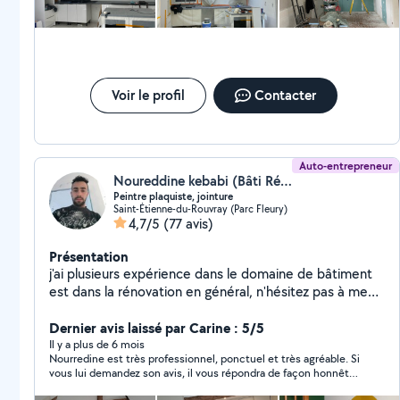
Voir le profil
Contacter
Auto-entrepreneur
Noureddine kebabi (Bâti Rénov76)
Peintre plaquiste, jointure
Saint-Étienne-du-Rouvray (Parc Fleury)
4,7/5
(77 avis)
Présentation
j'ai plusieurs expérience dans le domaine de bâtiment
est dans la rénovation en général, n'hésitez pas à me
contacter pour vous divers travaux (pose placo + les
bandes, rattisage des murs +la peinture rouleau ou
Dernier avis laissé par Carine : 5/5
avec un pistolet pose parquet est carrelage.pose
Il y a plus de 6 mois
Nourredine est très professionnel, ponctuel et très agréable. Si
cuisine ....ext.) je suis à votre service pour vous faire
vous lui demandez son avis, il vous répondra de façon honnête.
profiter de mon dynamisme est mon savoir faire.
Pour d'autres travaux, je sais que c'est à lui que je ferais appel.
N'hésitez pas de me contacter au 0sept soixante sept.