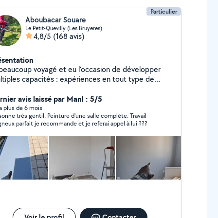
Particulier
Aboubacar Souare
Le Petit-Quevilly (Les Bruyeres)
4,8/5
(168 avis)
ésentation
 beaucoup voyagé et eu l'occasion de développer
ltiples capacités : expériences en tout type de
vail l4 an d expérience chez des particuliers dans les
rieur (ménage,renovation ,papier
rnier avis laissé par Manl : 5/5
nts,peinture,plomberie,electricite,installerun tv au
y a plus de 6 mois
sonne très gentil. Peinture d'une salle complète. Travail
) Travaux d exterieur (jardinage,tonte, et enlever
gneux parfait je recommande et je referai appel à lui ???
bes ,tailler et diminuer les haies,jardiner) , aide au
ment. . Peux également faire de l'aide à la
rsonne ( courses, promenade).veuillez me contacter.
Voir le profil
Contacter