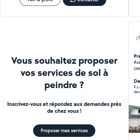
Pr
Vous souhaitez proposer
Aur
cer
vos services de sol à
vos
men
De
peindre ?
ra
Il y
dev
pro
so
Inscrivez-vous et répondez aux demandes près
d'
de chez vous !
réalisation
me
no
Proposer mes services