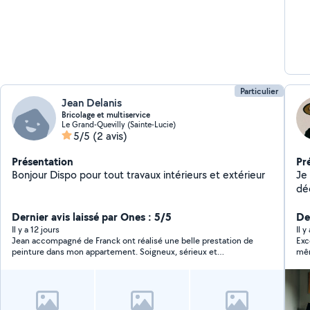
Particulier
Jean Delanis
Bricolage et multiservice
Le Grand-Quevilly (Sainte-Lucie)
5/5
(2 avis)
Présentation
Pr
Bonjour Dispo pour tout travaux intérieurs et extérieur
Je
déco
rap
Dernier avis laissé par Ones : 5/5
budgets Vous trou
Der
de
Il y a 12 jours
Il y
Jean accompagné de Franck ont réalisé une belle prestation de
Excell
de A à Z Mes pres
peinture dans mon appartement. Soigneux, sérieux et
mêm
pa
professionnels. Merci à eux, je vous les recommande vivement.
dém
cha
déc
Or
Imi