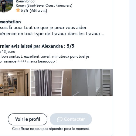
Rouen brico
Rouen (Saint-Sever Ouest Faienciers)
5/5
(68 avis)
ésentation
suis là pour tout ce que je peux vous aider
périence en tout type de travaux dans les travaux
énovation, peinture, papier peint,
mberie, installation tv au mur Travaux d'intérieur
rnier avis laissé par Alexandra : 5/5
de au déménagement. Jardinage, tailler et diminution
 a 12 jours
s bon contact, excellent travail, minutieux ponctuel je
 haies. Veuillez me contacter.
ommande +++++ merci beaucoup !
Voir le profil
Contacter
Cet offreur ne peut pas répondre pour le moment.