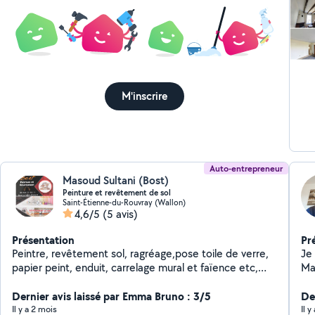
résul
de
100
App
soi
re
autres m
esthé
M'inscrire
Pré
Tra
be
les
ou
Auto-entrepreneur
Masoud Sultani (Bost)
Peinture et revêtement de sol
Saint-Étienne-du-Rouvray (Wallon)
4,6/5
(5 avis)
Présentation
Pr
Peintre, revêtement sol, ragréage,pose toile de verre,
Je
papier peint, enduit, carrelage mural et faïence etc,
Mar
depuis 16 ans en France.
por
Dernier avis laissé par Emma Bruno : 3/5
Av
Der
don
Il y a 2 mois
Il y