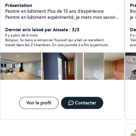
Présentation
Pr
Peintre en bâtiment Plus de 15 ans d'expérience
Bo
Peintre en bâtiment expérimenté, je mets mon savoir-
je v
faire au service des particuliers depuis plus de 15 ans.
ext
Sérieux, minutieux et ponctuel, je vous accompagne
Dernier avis laissé par Aissata : 5/5
/p
Der
dans tous vos projets de rénovation et de décoration
pl
Il y a plus de 6 mois
Il y
Bonjour, Je tiens à remercier Youssef qui a fait un excellent
Trè
intérieure et extérieure.
du
travail dans les 2 chambres. En une journée il a fini la peinture
pro
ex
alors qu'il y avait beaucoup de travail. il connaît son travail. Je
dan
recommande . Très bon résultat .
imb
re
Voir le profil
Contacter