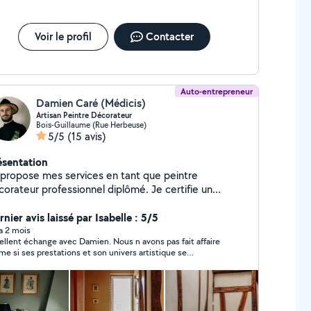
Voir le profil
Contacter
Auto-entrepreneur
Damien Caré (Médicis)
Artisan Peintre Décorateur
Bois-Guillaume (Rue Herbeuse)
5/5
(15 avis)
ésentation
 propose mes services en tant que peintre
rateur professionnel diplômé. Je certifie un
port Qualité-prix imbattable Solution pour les petits
verez mes tarifs pour un large choix
nier avis laissé par Isabelle : 5/5
 prestations, possibilité de transformer vos espaces
 a 2 mois
ent échange avec Damien. Nous n avons pas fait affaire
tations : - Peinture de finition : à
e si ses prestations et son univers artistique se
rtir de 9/m² - Ravalement de façade - Peinture à la
arquent de toutes les prestations sur Allô Voisins. Allez
ux - Stucco - Béton ciré - Tadelakt traditionnel -
ouvrir sa galerie photos .
nementation - Moulures, corniche et rosace -
tation de rouille - Imitation de marbre - Imitation de