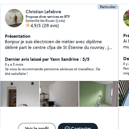
Particulier
Christian Lefebvre
Propose diver services en BTP
Sotteville-lès-Rouen (Lods)
4,9/5
(28 avis)
Pr
Présentation
Ai
Bonjour je suis électricien de métier avec diplôme
mu
délivré part le centre cfpa de St Étienne du rouvray . je
tra
pratique la peinture pose de parquet papier peint
travaux d inte
De
bande qualico enduit ravalement de façade et divers
Dernier avis laissé par Yann Sandrine : 5/5
pei
Il 
autres travaux petite plomberie PVC placo plâtre
Il y a 3 mois
Per
Je vous le recommande personne sérieuse et travailleur. J'ai
mur
revêtement sol PVC parqué flottent suis professionnel
soi
été satisfaite !
her
dans mon travail et pour le quel j'ai 7ans d'expérience
déménage
en temps que peintre solier polyvalent. je ne donne
pe
pas de prix s'en avoir vue les travaux à réalisés car je ne
suis pas un marchand de tapis voir mes réalisations
pour toute demande ou devis merci de me contacter
je peux justifier que je suis diplômé en électricité sur
demande
Voir le profil
Contacter