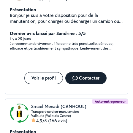
Présentation
Bonjour je suis a votre disposition pour de la
manutention, pour charger ou décharger un camion ou
autres.
Dernier avis laissé par Sandrine : 5/5
Il y a 25 jours
Je recommande vivement ! Personne très ponctuelle, sérieuse,
efficace et particulièrement sympathique. L'enlèvement des
encombrants s'est déroulé rapidement, avec beaucoup de
professionnalisme et de soin. La communication a été simple
et agréable du début à la fin. C'est vraiment appréciable de
pouvoir compter sur quelqu'un d'aussi fiable. Un grand merci
pour votre aide, je n'hésiterai pas à faire de nouveau appel à
vous et à vous recommander autour de moi !
Voir le profil
Contacter
Auto-entrepreneur
Smael Menadi (CANHOUL)
Transport-service-manutention
Vallauris (Vallauris Centre)
4,9/5
(166 avis)
Présentation