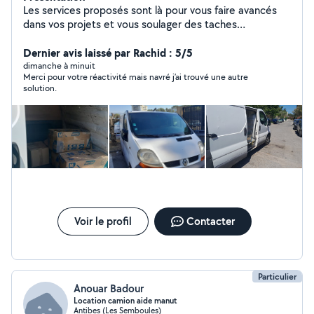
Les services proposés sont là pour vous faire avancés
dans vos projets et vous soulager des taches
contraignantes. Expérience dans le domaine du
transport, vous propose plusieurs services dans ce
Dernier avis laissé par Rachid : 5/5
domaine. - Déménagement : petit ou grand volume
dimanche à minuit
Merci pour votre réactivité mais navré j’ai trouvé une autre
partout en France - Débarras : cave, maison,
solution.
appartement mais aussi les évacuations de chantier de
rénovation et aussi les déchets de vert de votre jardin. -
Livraison : Retrait de vos commandes volumineuse en
magasin ou chez un particuliers courte à moyenne
distance, livraison sur chantier de rénovation de vos
fourniture. - Manutention : vous avez besoin uniquement
d'aide a la manutention hésitez pas ! Demander votre
devis
Voir le profil
Contacter
Particulier
Anouar Badour
Location camion aide manut
Antibes (Les Semboules)