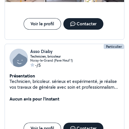
Voir le profil
Contacter
Particulier
Asso Diaby
Technicien, bricoleur
Noisy-le-Grand (Pave Neuf 1)
-/5
Présentation
Technicien, bricoleur. sérieux et expérimenté, je réalise
vos travaux de générale avec soin et professionnalisme.
Disponible pour : Construction de murs et cloisons
Dallage et chapes Terrasse et béton Rénovation
Aucun avis pour l'instant
intérieure et extérieure Enduits et joints Petits travaux
et réparations Peintures, placo Travail propre, respect
des délais et conseils adaptés à votre projet.
Voir le profil
Contacter