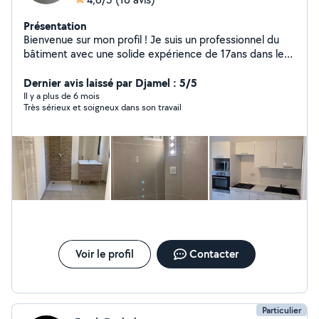
Présentation
Bienvenue sur mon profil ! Je suis un professionnel du
bâtiment avec une solide expérience de 17ans dans les
gros travaux de construction et de rénovation. Mon
entreprise vous accompagne dans tous vos projets, qu'il
Dernier avis laissé par Djamel : 5/5
s'agisse de création, transformation ou amélioration de
Il y a plus de 6 mois
Très sérieux et soigneux dans son travail
votre habitat. Nos domaines d'expertise : Gros œuvre
(maçonnerie, fondations, structures) Rénovation
complète (appartements, maisons, locaux) Isolation
thermique et phonique Plâtrerie & Pose de cloisons
(plaquiste) Carrelage & Revêtements de sol Peinture &
Enduits intérieurs et extérieurs.
Voir le profil
Contacter
Particulier