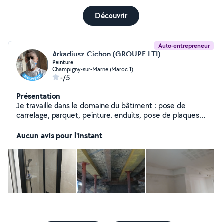
Découvrir
Auto-entrepreneur
Arkadiusz Cichon (GROUPE LTI)
Peinture
Champigny-sur-Marne (Maroc 1)
-/5
Présentation
Je travaille dans le domaine du bâtiment : pose de
carrelage, parquet, peinture, enduits, pose de plaques
de plâtre (placo), aménagement et rénovation
intérieure. Je réalise des travaux de finition intérieure.
Aucun avis pour l'instant