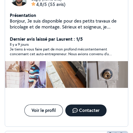
4,8/5
(55 avis)
Présentation
Bonjour, Je suis disponible pour des petits travaux de
bricolage et de montage. Sérieux et soigneux, je
m'adapte à vos besoins. N'hésitez pas à me contacter.
Dernier avis laissé par Laurent : 1/5
Il y a 9 jours
Je tiens à vous faire part de mon profond mécontentement
concernant cet auto-entrepreneur. Nous avions convenu d'un
devis par WhatsApp, que j'ai accepté lors de sa visite à mon
domicile. En conséquence, j'ai acheté tout le matériel
nécessaire pour les travaux de ma cuisine. Malheureusement,
ce professionnel m'a posé un lapin à deux reprises. Lors du
premier rendez-vous, il ne s'est pas présenté et ne m'a donné
aucune nouvelle. Après de nombreux appels et SMS restés
sans réponse, il a finalement pris contact avec moi pour
s'excuser de son absence et m'a proposé un nouveau rendez-
vous. Avant ce second rendez-vous, fixé au 27 juillet, je lui ai
demandé de me confirmer qu'il le maintenait. Malgré cela, le
27 juillet, il ne s'est une nouvelle fois ni présenté, ni manifesté.
Voir le profil
Contacter
Ce n'est qu'après lui avoir rappelé les règles élémentaires de
courtoisie qu'il m'a répondu, en prétextant qu'il se trouvait en
Roumanie. Je m'interroge sur la présence d'un tel professionnel
sur une plateforme réputée !