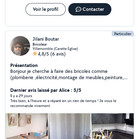
Voir le profil
Contacter
Particulier
Jilani Boutar
Bricoleur
Villemomble (Carette Eglise)
4,8/5
(6 avis)
Présentation
Bonjour je cherche à faire des bricoles comme
(plomberie ,électricité,montage de meubles,peinture,
serrurier,aide à la personne etc...)n'hésitez surtout pas à
me contacter travail propre et de qualité .merci
Dernier avis laissé par Alice : 5/5
Il y a 29 jours
Très bien, à l’heure et a réparé en un rien de temps ! Je vous le
recommande vivement