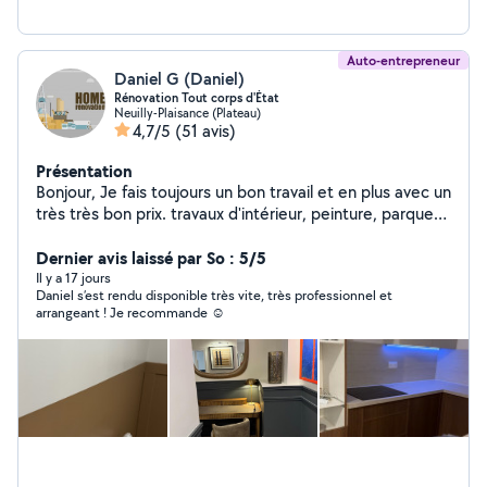
Auto-entrepreneur
Daniel G (Daniel)
Rénovation Tout corps d'État
Neuilly-Plaisance (Plateau)
4,7/5
(51 avis)
Présentation
Bonjour, Je fais toujours un bon travail et en plus avec un
très très bon prix. travaux d'intérieur, peinture, parquet,
carrelage, montage de meubles installation de cuisine ,
j'ai plus de 12 ans d'expérience dans le domaine.Merci
Dernier avis laissé par So : 5/5
beaucoup à vous
Il y a 17 jours
Daniel s’est rendu disponible très vite, très professionnel et
arrangeant ! Je recommande ☺️