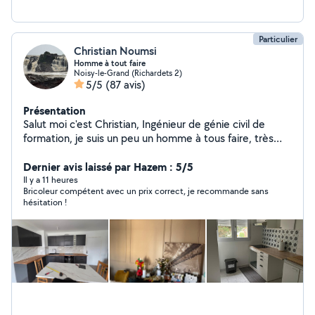
Particulier
Christian Noumsi
Homme à tout faire
Noisy-le-Grand (Richardets 2)
5/5
(87 avis)
Présentation
Salut moi c'est Christian, Ingénieur de génie civil de
formation, je suis un peu un homme à tous faire, très
bricoleur et habile de ses mains. Je suis un bosseur
acharné et le tous dans la bonne humeur :-)
Dernier avis laissé par Hazem : 5/5
Il y a 11 heures
Bricoleur compétent avec un prix correct, je recommande sans
hésitation !