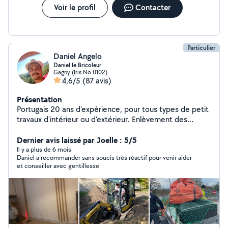
Voir le profil
Contacter
Particulier
Daniel Angelo
Daniel le Bricoleur
Gagny (Iris No 0102)
4,6/5
(87 avis)
Présentation
Portugais 20 ans d'expérience, pour tous types de petit
travaux d'intérieur ou d'extérieur. Enlèvement des
gravats par camion si besoin Terrassement Divers
services
Dernier avis laissé par Joelle : 5/5
Il y a plus de 6 mois
Daniel a recommander sans soucis très réactif pour venir aider
et conseiller avec gentillesse