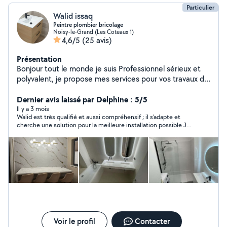
Particulier
Walid issaq
Peintre plombier bricolage
Noisy-le-Grand (Les Coteaux 1)
4,6/5
(25 avis)
Présentation
Bonjour tout le monde je suis Professionnel sérieux et
polyvalent, je propose mes services pour vos travaux de
peinture, plomberie, montage de meubles, et bricolage
à domicile. Travail soigné, rapide et à prix raisonnable.
Dernier avis laissé par Delphine : 5/5
Disponible sur rendez-vous, même en urgence.
Il y a 3 mois
Walid est très qualifié et aussi compréhensif ; il s’adapte et
N'hésitez pas de me contacter
cherche une solution pour la meilleure installation possible Je
n’hésiterai pas à le faire intervenir à nouveau 👍🏽
Voir le profil
Contacter