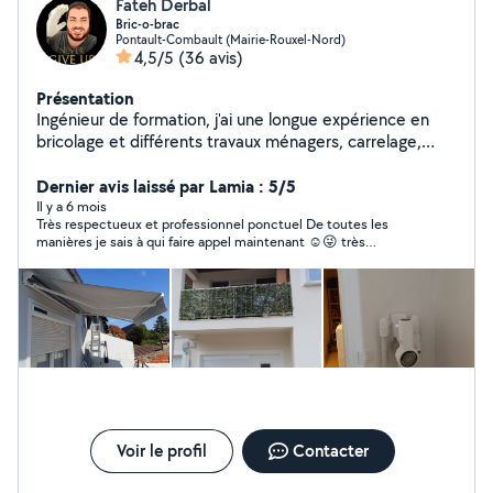
Fateh Derbal
Bric-o-brac
Pontault-Combault (Mairie-Rouxel-Nord)
4,5/5
(36 avis)
Présentation
Ingénieur de formation, j'ai une longue expérience en
bricolage et différents travaux ménagers, carrelage,
plomberie, électricité, peinture.
Dernier avis laissé par Lamia : 5/5
Il y a 6 mois
Très respectueux et professionnel ponctuel De toutes les
manières je sais à qui faire appel maintenant ☺️😜 très
satisfaite Je vous le recommande
Voir le profil
Contacter