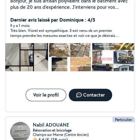
Bonjour, je suis artisan polyvalent dans le bâtiment avec
plus de 20 ans d'expérience. J'interviens pour vos
travaux de rénovation intérieure et extérieure : peinture,
placo, carrelage, parquet, plomberie, électricité,
Dernier avis laissé par Dominique : 4/5
menuiserie, maçonnerie etc. Sérieux, ponctuel et
Il y a 1 mois
Très bien. Viorel est sympathique. Il est venu ds un premier
soigneux, je m'engage à fournir un travail de qualité tout
temps prendre les mesures exactes et voir ce que je désirais.
en respectant les délais. équipé camion avec des outils
Travvail rapide. Bon rapport qualité/prix
professionnels Devis gratuit et conseils adaptés à votre
demande. N'hésitez pas à me contacter pour discuter
de vos besoins.
Voir le profil
Contacter
Particulier
Nabil ADOUANE
Rénovation et bricolage
Champs-sur-Marne (Centre Ancien)
4,6/5
(18 avis)