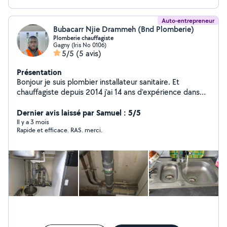
Auto-entrepreneur
Bubacarr Njie Drammeh (Bnd Plomberie)
Plomberie chauffagiste
Gagny (Iris No 0106)
5/5
(5 avis)
Présentation
Bonjour je suis plombier installateur sanitaire. Et
chauffagiste depuis 2014 j'ai 14 ans d'expérience dans
cette domaine. Et je suis diplômée depuis 2014 en
installation sanitaire
Dernier avis laissé par Samuel : 5/5
Il y a 3 mois
Rapide et efficace. RAS. merci.