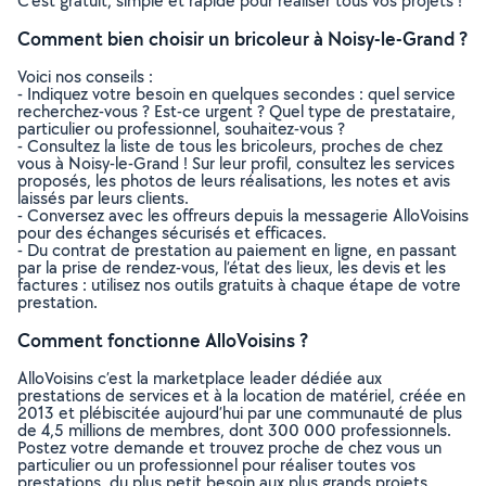
C’est gratuit, simple et rapide pour réaliser tous vos projets !
Comment bien choisir un bricoleur à Noisy-le-Grand ?
Voici nos conseils :
- Indiquez votre besoin en quelques secondes : quel service
recherchez-vous ? Est-ce urgent ? Quel type de prestataire,
particulier ou professionnel, souhaitez-vous ?
- Consultez la liste de tous les bricoleurs, proches de chez
vous à Noisy-le-Grand ! Sur leur profil, consultez les services
proposés, les photos de leurs réalisations, les notes et avis
laissés par leurs clients.
- Conversez avec les offreurs depuis la messagerie AlloVoisins
pour des échanges sécurisés et efficaces.
- Du contrat de prestation au paiement en ligne, en passant
par la prise de rendez-vous, l’état des lieux, les devis et les
factures : utilisez nos outils gratuits à chaque étape de votre
prestation.
Comment fonctionne AlloVoisins ?
AlloVoisins c’est la marketplace leader dédiée aux
prestations de services et à la location de matériel, créée en
2013 et plébiscitée aujourd’hui par une communauté de plus
de 4,5 millions de membres, dont 300 000 professionnels.
Postez votre demande et trouvez proche de chez vous un
particulier ou un professionnel pour réaliser toutes vos
prestations, du plus petit besoin aux plus grands projets,