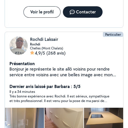
Voir le profil
Contacter
Particulier
Rochdi Laksair
Rochdi
Chelles (Mont Chalats)
4,9/5
(268 avis)
Présentation
Bonjour je représente le site allô voisins pour rendre
service entre voisins avec une belles image avec mon
travail propre et soigneux je fais de la peinture papier
peint la plomberie l'électricité montage de meubles
Dernier avis laissé par Barbara : 5/5
montage de cuisine fixation de télé et barre de rideaux
Il y a 34 minutes
Très bonne expérience avec Rochdi. Il est sérieux, sympathique
pose étagère pose lino je fais aussi du jardinage Les
et très professionnel. Il est venu pour la pose de ma paroi de
commentaires de mais clients vous montre la
douche avec porte coulissante et le travail a été réalisé
satisfaction de mon travail Je reste a votre service
soigneusement, avec de bonnes finitions. Je suis satisfaite du
cordialement
résultat et je recommande Rochdi sans hésiter. Je n’hésiterai
pas à refaire appel à lui si besoin.