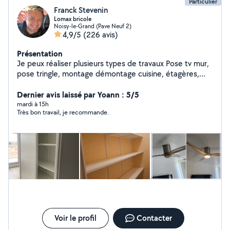
Particulier
Franck Stevenin
Lomax bricole
Noisy-le-Grand (Pave Neuf 2)
4,9/5
(226 avis)
Présentation
Je peux réaliser plusieurs types de travaux Pose tv mur,
pose tringle, montage démontage cuisine, étagères,
luminaires, montage démontage de meubles, dressing
ou demandes particulières . Je suis doué de mes mains
Dernier avis laissé par Yoann : 5/5
et assez outillé. Dispo le soir ou une partie des week-
mardi à 15h
Très bon travail, je recommande.
ends, je fais cela en complément de mon activité. À
bientôt peut-être ! N'hésitez pas zéro six vingt 11 18
soixante treize
Voir le profil
Contacter