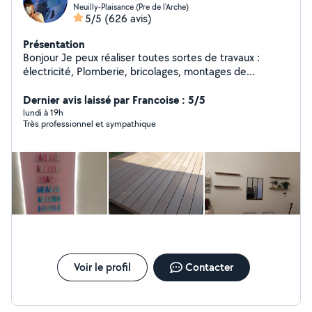
Neuilly-Plaisance (Pre de l'Arche)
5/5
(626 avis)
Présentation
Bonjour Je peux réaliser toutes sortes de travaux :
électricité, Plomberie, bricolages, montages de
meubles, penderies sur mesure. Je fais un travail propre
et soigné. Zéro six,seize, Vingt six,dix sept, Quatre vingt
Dernier avis laissé par Francoise : 5/5
dix. Si vous me contactez directement par téléphone
lundi à 19h
Très professionnel et sympathique
laisser moi vos coordonnées. Merci. Williams allovoisins
Voir le profil
Contacter