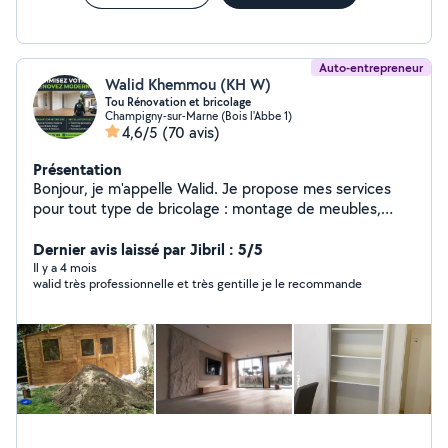
Auto-entrepreneur
Walid Khemmou (KH W)
Tou Rénovation et bricolage
Champigny-sur-Marne (Bois l'Abbe 1)
4,6/5
(70 avis)
Présentation
Bonjour, je m'appelle Walid. Je propose mes services
pour tout type de bricolage : montage de meubles,
réparation, fixation, petits travaux à domicile,
etc.penture enduit parque tout type de décoration et
Dernier avis laissé par Jibril : 5/5
ronvation J'ai de l'expérience dans ce domaine, je suis
Il y a 4 mois
walid très professionnelle et très gentille je le recommande
motivé, ponctuel et sérieux. Je travaille proprement et
avec soin. Disponible 6 jours par semaine, je m'adapte à
vos besoins. N'hésitez pas à me contacter pour toute
demande !