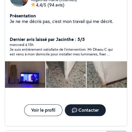
4,4/5
(94 avis)
Présentation
Je ne me décris pas, c'est mon travail qui me décrit.
Dernier avis laissé par Jacinthe : 5/5
mercredi à 15h
Je suis entièrement satisfaite de l'intervention. Mr Dhaou C qui
est venu à mon domicile pour installer mes luminaires, fixer ma
télévision et poser ma caméra extérieure a réalisé un travail de
grande qualité. Il a été très professionnel, très poli, agréable et
à l'écoute. Le chantier a été laissé propre et tout fonctionne
parfaitement. Je recommande vraiment Mr Dhaou C sans
hésitation. Merci encore pour votre sérieux et votre
professionnalisme !
Voir le profil
Contacter