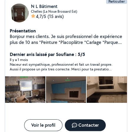
Particulier
N L Bâtiment
Chelles (La Noue Brossard Est)
4,7/5
(15 avis)
Présentation
Bonjour mes clients. Je suis professionnel de expérience
plus de 10 ans *Peinture *Placoplâtre *Carlage *Parquet
*Plomberie *Électricité *Montage de meuble * Montage
cuisine
Dernier avis laissé par Soufiane : 5/5
Il y a 1 mois
Naceur est sympathique, professionnel et fait un travail propre.
Aussi il propose un prix tres correcte. Merci pour ta prestation.
Je n’hésiterai pas à refaire appel à toi. À bientôt !
Voir le profil
Contacter