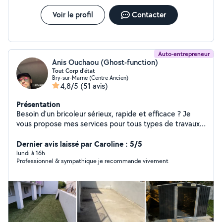
Voir le profil
Contacter
Auto-entrepreneur
Anis Ouchaou (Ghost-function)
Tout Corp d'état
Bry-sur-Marne (Centre Ancien)
4,8/5
(51 avis)
Présentation
Besoin d'un bricoleur sérieux, rapide et efficace ? Je
vous propose mes services pour tous types de travaux
de bricolage, petits ou grands : montage de meubles,
réparations, installations, finitions, améliorations de
Dernier avis laissé par Caroline : 5/5
l'habitat et bien plus encore. Travail soigné et de qualité
lundi à 16h
Professionnel & sympathique je recommande vivement
Ponctualité et sérieux Conseils honnêtes et solutions
adaptées Intervention rapide selon vos besoins Votre
satisfaction est ma priorité. Un travail bien fait, au juste
prix. N'hésitez pas à me contacter, je réponds
rapidement et avec plaisir.