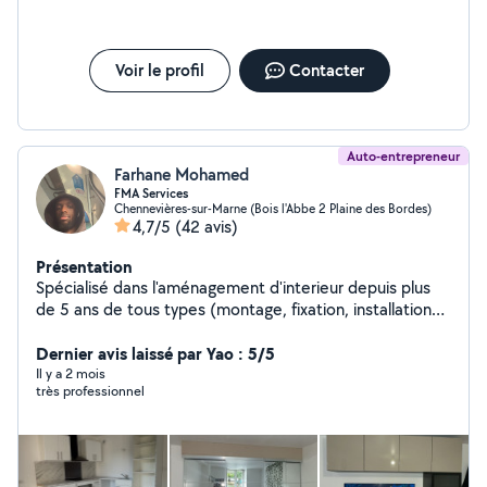
rattrapé vaut mieux dire je ne sais pas faire que faire n'importe
quoi
Voir le profil
Contacter
Auto-entrepreneur
Farhane Mohamed
FMA Services
Chennevières-sur-Marne (Bois l'Abbe 2 Plaine des Bordes)
4,7/5
(42 avis)
Présentation
Spécialisé dans l'aménagement d'interieur depuis plus
de 5 ans de tous types (montage, fixation, installation
sur mesure, décoration) et de travaux de rénovation
(carrelage, peinture, sol, plomberie).
Dernier avis laissé par Yao : 5/5
Il y a 2 mois
très professionnel