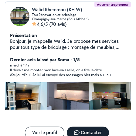
Auto-entrepreneur
Walid Khemmou (KH W)
Tou Rénovation et bricolage
Champigny-sur-Marne (Bois l'Abbe 1)
4,6/5
(70 avis)
Présentation
Bonjour, je m'appelle Walid. Je propose mes services
pour tout type de bricolage : montage de meubles,
réparation, fixation, petits travaux à domicile,
etc.penture enduit parque tout type de décoration et
Dernier avis laissé par Soma : 1/5
ronvation J'ai de l'expérience dans ce domaine, je suis
mardi à 19h
Il devait me monter mon lave-vaisselle, on a fixé la date
motivé, ponctuel et sérieux. Je travaille proprement et
d’aujourd’hui. Je lui ai envoyé des messages hier mais au lieu de
avec soin. Disponible 6 jours par semaine, je m'adapte à
répondre qu’il n’est plus intéressé ou autre, il me lâchait des
vos besoins. N'hésitez pas à me contacter pour toute
vus… ce n’est pas cool du tout
demande !
Voir le profil
Contacter