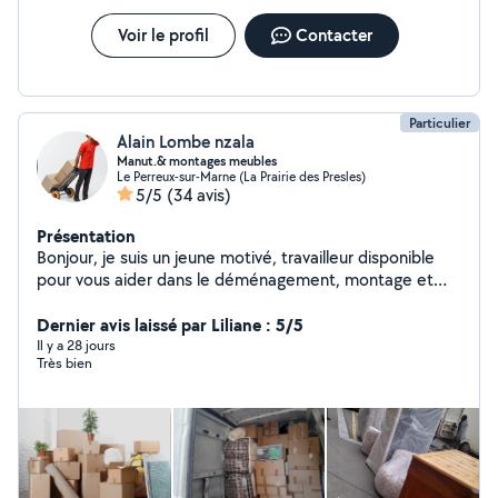
satisfaire
Voir le profil
Contacter
Particulier
Alain Lombe nzala
Manut.& montages meubles
Le Perreux-sur-Marne (La Prairie des Presles)
5/5
(34 avis)
Présentation
Bonjour, je suis un jeune motivé, travailleur disponible
pour vous aider dans le déménagement, montage et
démontage des meubles et si vous avez besoin de mes
services envoyer votre numéro je vous recontacterais
Dernier avis laissé par Liliane : 5/5
au plus vite possible. Merci
Il y a 28 jours
Très bien