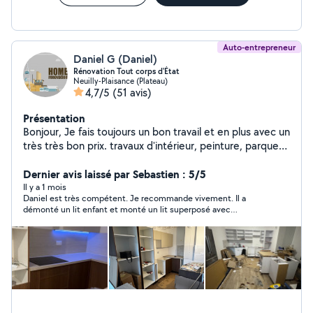
Auto-entrepreneur
Daniel G (Daniel)
Rénovation Tout corps d'État
Neuilly-Plaisance (Plateau)
4,7/5
(51 avis)
Présentation
Bonjour, Je fais toujours un bon travail et en plus avec un
très très bon prix. travaux d'intérieur, peinture, parquet,
carrelage, montage de meubles installation de cuisine ,
j'ai plus de 12 ans d'expérience dans le domaine.Merci
Dernier avis laissé par Sebastien : 5/5
beaucoup à vous
Il y a 1 mois
Daniel est très compétent. Je recommande vivement. Il a
démonté un lit enfant et monté un lit superposé avec
beaucoup d’efficacité. Daniel est également très gentil, très
soigneux et agréable. Il a été très réactif car il s’est rendu
disponible très vite. Merci pour tout !