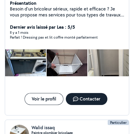
Présentation
Besoin d'un bricoleur sérieux, rapide et efficace ? Je
vous propose mes services pour tous types de travaux
de bricolage, petits ou grands : montage de meubles,
réparations, installations, finitions, améliorations de
Dernier avis laissé par Lea : 5/5
l'habitat et bien plus encore. Travail soigné et de qualité
Il y a 1 mois
Parfait ! Dressing pax et lit coffre monté parfaitement
Ponctualité et sérieux Conseils honnêtes et solutions
adaptées Intervention rapide selon vos besoins Votre
satisfaction est ma priorité. Un travail bien fait, au juste
prix. N'hésitez pas à me contacter, je réponds
rapidement et avec plaisir.
Voir le profil
Contacter
Particulier
Walid issaq
Peintre plombier bricolage