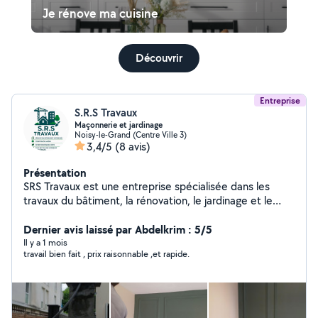
Je rénove ma cuisine
Découvrir
Entreprise
S.R.S Travaux
Maçonnerie et jardinage
Noisy-le-Grand (Centre Ville 3)
3,4/5
(8 avis)
Présentation
SRS Travaux est une entreprise spécialisée dans les
travaux du bâtiment, la rénovation, le jardinage et le
ménage intérieur et extérieur. Nous accompagnons les
particuliers et les professionnels avec des prestations
Dernier avis laissé par Abdelkrim : 5/5
de qualité, réalisées dans les délais et adaptées à leurs
Il y a 1 mois
travail bien fait , prix raisonnable ,et rapide.
besoins. Nos services : Rénovation intérieure
Maçonnerie Peinture et finitions Revêtements de sols et
murs Aménagement intérieur Jardinage et entretien des
espaces verts Ménage intérieur et extérieur Petits et
gros travaux Nos engagements : Travail soigné Respect