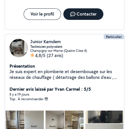
Voir le profil
Contacter
Particulier
Junior Kamdem
Technicien polyvalent
Champigny-sur-Marne (Quatre Cites 4)
4,8/5
(27 avis)
Présentation
Je suis expert en plomberie et desembouage sur les
réseaux de chauffage ( détartrage des ballons d'eau ,
chaude sanitaire montage des radiateurs, montage et
entretien des adoucisseurs. ) rinçage des circuits de
Dernier avis laissé par Yvan Carmel : 5/5
chauffage et radiateur. Plombier installation et
Il y a 19 jours
Top . À recommander 😎
dépannage des équipements sanitaires (wc ,levier,
lavabos robinet parois de douche et receveur de
douche , carrelage ) débouchage des tuyaux , petit
bricolage ( Meubles cuisine, Tv, miroir, cadres, tringles à
rideaux, étagères) Rénovation complète des salles de