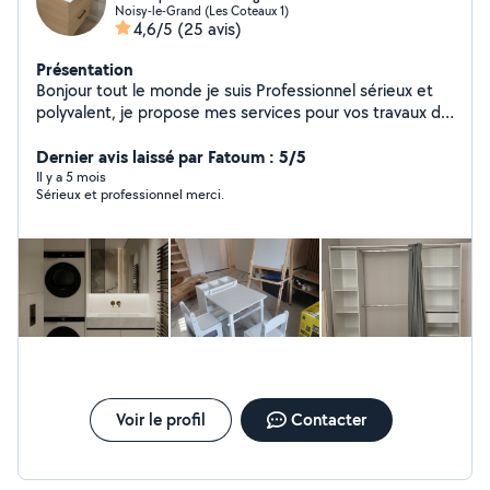
Noisy-le-Grand (Les Coteaux 1)
4,6/5
(25 avis)
Présentation
Bonjour tout le monde je suis Professionnel sérieux et
polyvalent, je propose mes services pour vos travaux de
peinture, plomberie, montage de meubles, et bricolage
à domicile. Travail soigné, rapide et à prix raisonnable.
Dernier avis laissé par Fatoum : 5/5
Disponible sur rendez-vous, même en urgence.
Il y a 5 mois
Sérieux et professionnel merci.
N'hésitez pas de me contacter
Voir le profil
Contacter