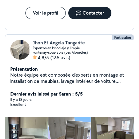
Voir le profil
Contacter
Particulier
Jhon Et Angela Tangarife
Expertos en bricolaje y limpie
Fontenay-sous-Bois (Les Alouettes)
4,8/5
(135 avis)
Présentation
Notre équipe est composée d'experts en montage et
installation de meubles, lavage intérieur de voiture,
nettoyage de meubles et de matériaux, travaux de
peinture, réparations à domicile et nettoyage de
Dernier avis laissé par Saran : 5/5
maison. Nous sommes toujours attentifs aux détails lors
Il y a 18 jours
Excellent
de chaque intervention. Contactez-nous pour avoir le
plaisir de vous assister.