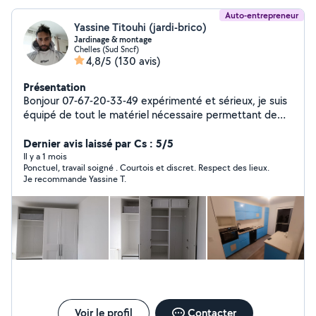
Auto-entrepreneur
Yassine Titouhi (jardi-brico)
Jardinage & montage
Chelles (Sud Sncf)
4,8/5
(130 avis)
Présentation
Bonjour 07-67-20-33-49 expérimenté et sérieux, je suis
équipé de tout le matériel nécessaire permettant de
réaliser des travaux soignés à des prix abordables . je
vous propose mes services pour : JARDINAGE : - Taille
Dernier avis laissé par Cs : 5/5
de haies, arbres - Tonte de pelouse - Débroussaillage -
Il y a 1 mois
Ponctuel, travail soigné . Courtois et discret. Respect des lieux.
nettoyage rafraîchissement des terrain et pelouse -
Je recommande Yassine T.
désherbage, arrosage de vos jardins pendant vos
absences. - Ramassage de feuilles - Nettoyage haute
pression (Terrasse, dalle, balcon gouttière) - pose de
clôture - Pose de gazon synthétique, naturel, Pose des
dalles - Évacuations des déchets - Entretien piscine
Bricolage : - Montage de meubles en kit - Depose /
Pose de cuisines équipées - Pose de carrelage et
parquet - Peinture - Installation et Réparation plomberie
- Raccordement électrique - travaux de menuiserie
Travail soigné Prix abordables
Voir le profil
Contacter