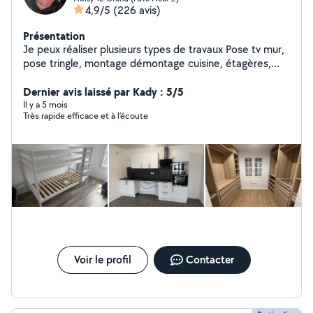
4,9/5
(226 avis)
Présentation
Je peux réaliser plusieurs types de travaux Pose tv mur,
pose tringle, montage démontage cuisine, étagères,
luminaires, montage démontage de meubles, dressing
ou demandes particulières . Je suis doué de mes mains
Dernier avis laissé par Kady : 5/5
et assez outillé. Dispo le soir ou une partie des week-
Il y a 5 mois
Très rapide efficace et à l’écoute
ends, je fais cela en complément de mon activité. À
bientôt peut-être ! N'hésitez pas zéro six vingt 11 18
soixante treize
Voir le profil
Contacter