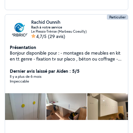
Particulier
Rachid Ounnih
Rach à votre service
Le Plessis-Trévise (Marbeau Coeuilly)
4,7/5
(29 avis)
Présentation
Bonjour disponible pour : - montages de meubles en kit
en tt genre - fixation tv sur placo , béton ou coffrage -
fixation applique + raccordement électrique -
intervention plomberie basic remplacement robinet ,
Dernier avis laissé par Aiden : 5/5
joints, colonne de douches etc etc - création meuble
Il y a plus de 6 mois
Impeccable
sur mesure (étagères, plan de travail - peinture murs et
plafond - fixation tringle à rideaux tout support -
montage et pose de cuisine entière - raccordement
électroménager ou remplacement -Pose de parquet ou
carrelage. - intervention à tout heures selon l'urgence.
N'hésitez pas a me proposer vos demandes, nous
aurons tout le plaisir d'y répondre et pourquoi trouver un
accord pour solutionner vos demandes Ponctuel,
minutieux et appliqué N'hésitez pas, VR brico pour vous