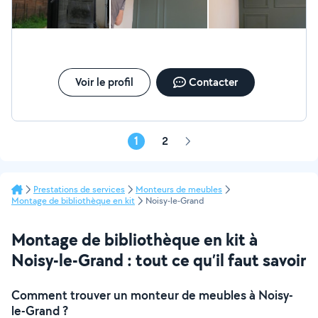
des délais Satisfaction client Conseils personnalisés SRS
Travaux vous propose des solutions fiables et adaptées
pour améliorer, entretenir et valoriser vos espaces
intérieurs et extérieurs.
Voir le profil
Contacter
1
2
Page
suivante
Prestations de services
Monteurs de meubles
Montage de bibliothèque en kit
Noisy-le-Grand
Montage de bibliothèque en kit à
Noisy-le-Grand : tout ce qu’il faut savoir
Comment trouver un monteur de meubles à Noisy-
le-Grand ?