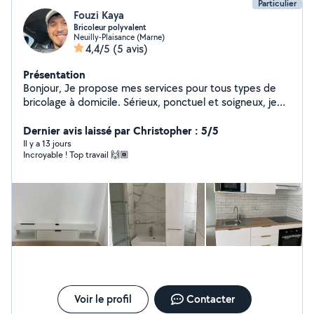
Particulier
Fouzi Kaya
Bricoleur polyvalent
Neuilly-Plaisance (Marne)
4,4/5
(5 avis)
Présentation
Bonjour, Je propose mes services pour tous types de
bricolage à domicile. Sérieux, ponctuel et soigneux, je
réalise un travail propre et efficace. Montage de
meubles Réparations diverses Parois de douche Fixation
Dernier avis laissé par Christopher : 5/5
TV / étagères / tringles Petits travaux de plomberie
Il y a 13 jours
Incroyable ! Top travail 🙌🏾
Petits travaux d'électricité Petits travaux de peinture Je
suis disponible selon vos besoins. N'hésitez pas à me
contacter
Voir le profil
Contacter