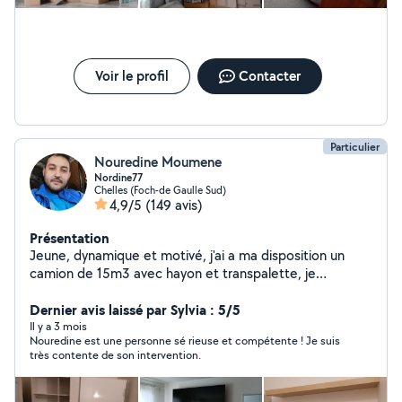
Voir le profil
Contacter
Particulier
Nouredine Moumene
Nordine77
Chelles (Foch-de Gaulle Sud)
4,9/5
(149 avis)
Présentation
Jeune, dynamique et motivé, j'ai a ma disposition un
camion de 15m3 avec hayon et transpalette, je
m'intéresse à tout ce qui est bricolage et montage de
Dernier avis laissé par Sylvia : 5/5
meubles. 76 9181985 tel
Il y a 3 mois
Nouredine est une personne sé rieuse et compétente ! Je suis
très contente de son intervention.