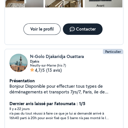
bain Je suis disponible pour tout vos problèmes. Votre
satisfaction est ma priorité
Voir le profil
Contacter
Particulier
N-Golo Djakaridja Ouattara
Djakis
Neuilly-sur-Marne (Iris 7)
4,7/5
(13 avis)
Présentation
Bonjour Disponible pour effectuer tous types de
déménagements et transports 7jrs/7, Paris, iIe de
France..., Transport, déménagement et livraison des
meubles, cartons, effets personnels, Électroménagers
Dernier avis laissé par Fatoumata : 1/5
Déménagement des appartements, studios, maisons et
Il y a 22 jours
n'a pas du tout réussi à faire ce que je lui ai demandé arrivé à
débarras des caves pour les encombrants Aide au
16h40 parti à 20h pour avoir fixé que 5 barre n'a pas monté le lit
déménagement
alors qu'il avait dit qu'il savait le faire en plus a tordu la barre en
forçant voir photo j'ai dû faire appel à quelqu'un d'autres pour