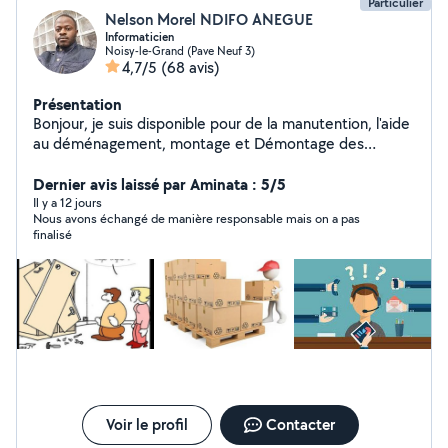
Particulier
Nelson Morel NDIFO ANEGUE
Informaticien
Noisy-le-Grand (Pave Neuf 3)
4,7/5
(68 avis)
Présentation
Bonjour, je suis disponible pour de la manutention, l'aide
au déménagement, montage et Démontage des
meubles et tout autres tâches physiques diverses. Je
suis réactif, ponctuel, travailleur et sociable.
Dernier avis laissé par Aminata : 5/5
Il y a 12 jours
Nous avons échangé de manière responsable mais on a pas
finalisé
Voir le profil
Contacter