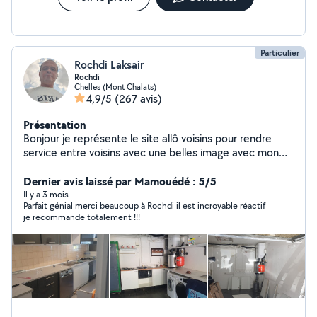
Particulier
Rochdi Laksair
Rochdi
Chelles (Mont Chalats)
4,9/5
(267 avis)
Présentation
Bonjour je représente le site allô voisins pour rendre
service entre voisins avec une belles image avec mon
travail propre et soigneux je fais de la peinture papier
peint la plomberie l'électricité montage de meubles
Dernier avis laissé par Mamouédé : 5/5
montage de cuisine fixation de télé et barre de rideaux
Il y a 3 mois
Parfait génial merci beaucoup à Rochdi il est incroyable réactif
pose étagère pose lino je fais aussi du jardinage Les
je recommande totalement !!!
commentaires de mais clients vous montre la
satisfaction de mon travail Je reste a votre service
cordialement