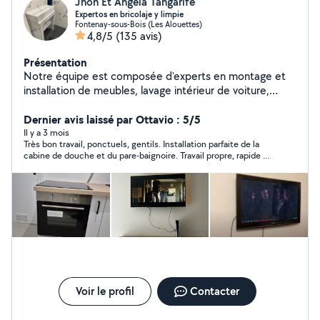
Jhon Et Angela Tangarife
Expertos en bricolaje y limpie
Fontenay-sous-Bois (Les Alouettes)
4,8/5
(135 avis)
Présentation
Notre équipe est composée d'experts en montage et
installation de meubles, lavage intérieur de voiture,
nettoyage de meubles et de matériaux, travaux de
peinture, réparations à domicile et nettoyage de
Dernier avis laissé par Ottavio : 5/5
maison. Nous sommes toujours attentifs aux détails lors
Il y a 3 mois
Très bon travail, ponctuels, gentils. Installation parfaite de la
de chaque intervention. Contactez-nous pour avoir le
cabine de douche et du pare-baignoire. Travail propre, rapide et
plaisir de vous assister.
très professionnel, au top!
Voir le profil
Contacter