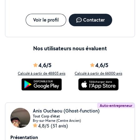
rayon de 15km à 20km (frais de déplacement inclus
dans mes devis de proximité). Mon engagement : Un
chantier propre, un respect strict des délais et un
savoir-faire reconnu (Voir mes avis clients!). Pour un
Voir le profil
Contacter
chiffrage précis (carburant inclus), n'hésitez pas à
m'envoyer une photo de votre projet au O7 58 75 75 O4
Au plaisir de concrétiser vos projets.
Nos utilisateurs nous évaluent
4,6/5
4,6/5
Calculé à partir de 48803 avis
Calculé à partir de 66000 avis
Auto-entrepreneur
Anis Ouchaou (Ghost-function)
Tout Corp d'état
Bry-sur-Marne (Centre Ancien)
4,8/5
(51 avis)
Présentation