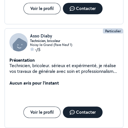
Voir le profil
Contacter
Particulier
Asso Diaby
Technicien, bricoleur
Noisy-le-Grand (Pave Neuf 1)
-/5
Présentation
Technicien, bricoleur. sérieux et expérimenté, je réalise
vos travaux de générale avec soin et professionnalisme.
Disponible pour : Construction de murs et cloisons
Dallage et chapes Terrasse et béton Rénovation
Aucun avis pour l'instant
intérieure et extérieure Enduits et joints Petits travaux
et réparations Peintures, placo Travail propre, respect
des délais et conseils adaptés à votre projet.
Voir le profil
Contacter