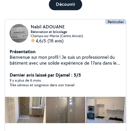
Découvrir
Particulier
Nabil ADOUANE
Rénovation et bricolage
Champs-sur-Marne (Centre Ancien)
4,6/5
(18 avis)
Présentation
Bienvenue sur mon profil ! Je suis un professionnel du
bâtiment avec une solide expérience de 17ans dans les
gros travaux de construction et de rénovation. Mon
entreprise vous accompagne dans tous vos projets, qu'il
Dernier avis laissé par Djamel : 5/5
s'agisse de création, transformation ou amélioration de
Il y a plus de 6 mois
Très sérieux et soigneux dans son travail
votre habitat. Nos domaines d'expertise : Gros œuvre
(maçonnerie, fondations, structures) Rénovation
complète (appartements, maisons, locaux) Isolation
thermique et phonique Plâtrerie & Pose de cloisons
(plaquiste) Carrelage & Revêtements de sol Peinture &
Enduits intérieurs et extérieurs.