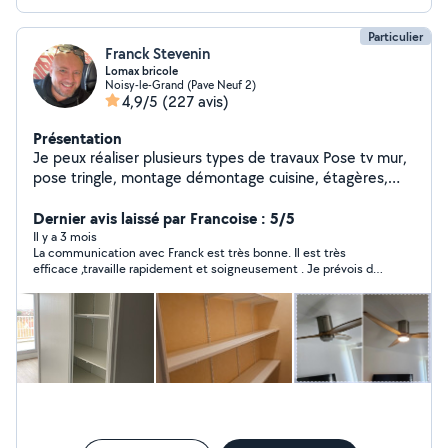
Particulier
Franck Stevenin
Lomax bricole
Noisy-le-Grand (Pave Neuf 2)
4,9/5
(227 avis)
Présentation
Je peux réaliser plusieurs types de travaux Pose tv mur,
pose tringle, montage démontage cuisine, étagères,
luminaires, montage démontage de meubles, dressing
ou demandes particulières . Je suis doué de mes mains
Dernier avis laissé par Francoise : 5/5
et assez outillé. Dispo le soir ou une partie des week-
Il y a 3 mois
La communication avec Franck est très bonne. Il est très
ends, je fais cela en complément de mon activité. À
efficace ,travaille rapidement et soigneusement . Je prévois de
bientôt peut-être ! N'hésitez pas zéro six vingt 11 18
faire appel à lui dans quelques temps pour d'autres petits
soixante treize
travaux.