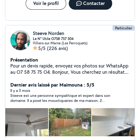
Voir le profil
Contacter
Particulier
Steeve Norden
Le N* Utile O758 757 504
Villiers-sur-Marne (Les Perroquets)
5/5
(226 avis)
Présentation
Pour un devis rapide, envoyez vos photos sur WhatsApp
au O7 58 75 75 O4. Bonjour, Vous cherchez un résultat
professionnel pour votre intérieur ? J'interviens
rapidement pour transformer votre projet en réalité, de
Dernier avis laissé par Maimouna : 5/5
la pose de cuisine complète au petit bricolage de
Il y a 3 mois
Steeve est une personne sympathique et expert dans son
précision. Pourquoi me choisir ? Équipement Pro : Je
domaine. Il a posé les moustiquaires de ma maison. 2
dispose de tout l'outillage électroportatif de haute
Moustiquaires pour velux, 2 moustiquaires pour porte fenêtre
précision. Polyvalence : Cuisine : Pose complète,
et 3 moustiquaires pour fenetres . LeTout a été bien posé il est
découpe de plan de travail, raccordements
soigneux et n hésite pas a trouver une solution lorsqu’il
rencontre un problème. Je prévois d’autres travaux que je lui
évier/plaques. Fixation : Meubles hauts, TV, étagères,
confirais les yeux fermés. N hésitez pas à faire appel à lui vous
tringles (pose sécurisée). Plomberie : Remplacement
ne le regretterais pas.
robinetterie et finitions propres. J'interviens dans un