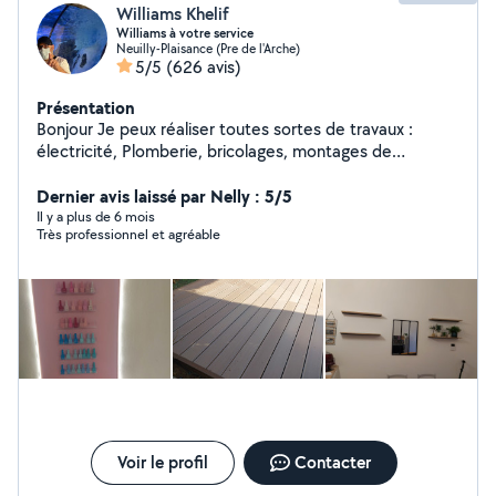
Williams Khelif
Williams à votre service
Neuilly-Plaisance (Pre de l'Arche)
5/5
(626 avis)
Présentation
Bonjour Je peux réaliser toutes sortes de travaux :
électricité, Plomberie, bricolages, montages de
meubles, penderies sur mesure. Je fais un travail propre
et soigné. Zéro six,seize, Vingt six,dix sept, Quatre vingt
Dernier avis laissé par Nelly : 5/5
dix. Si vous me contactez directement par téléphone
Il y a plus de 6 mois
Très professionnel et agréable
laisser moi vos coordonnées. Merci. Williams allovoisins
Voir le profil
Contacter