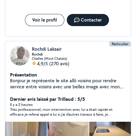
Voir le profil
Contacter
Particulier
Rochdi Laksair
Rochdi
Chelles (Mont Chalats)
4,9/5
(270 avis)
Présentation
Bonjour je représente le site allô voisins pour rendre
service entre voisins avec une belles image avec mon
travail propre et soigneux je fais de la peinture papier
peint la plomberie l'électricité montage de meubles
Dernier avis laissé par Trillaud : 5/5
montage de cuisine fixation de télé et barre de rideaux
Il y a 2 heures
Très professionnel, mon intervention avec lui a était rapide et
pose étagère pose lino je fais aussi du jardinage Les
efficace je referai appel à lui si j’ai d’autres travaux à faire, je
commentaires de mais clients vous montre la
recommande vivement
satisfaction de mon travail Je reste a votre service
cordialement