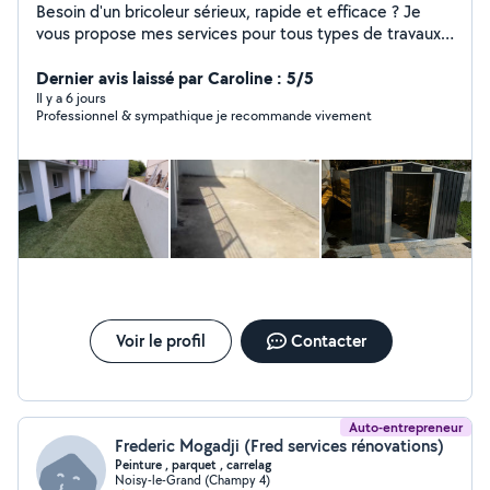
Besoin d'un bricoleur sérieux, rapide et efficace ? Je
vous propose mes services pour tous types de travaux
de bricolage, petits ou grands : montage de meubles,
réparations, installations, finitions, améliorations de
Dernier avis laissé par Caroline : 5/5
l'habitat et bien plus encore. Travail soigné et de qualité
Il y a 6 jours
Professionnel & sympathique je recommande vivement
Ponctualité et sérieux Conseils honnêtes et solutions
adaptées Intervention rapide selon vos besoins Votre
satisfaction est ma priorité. Un travail bien fait, au juste
prix. N'hésitez pas à me contacter, je réponds
rapidement et avec plaisir.
Voir le profil
Contacter
Auto-entrepreneur
Frederic Mogadji (Fred services rénovations)
Peinture , parquet , carrelag
Noisy-le-Grand (Champy 4)