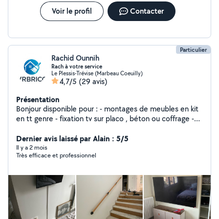
Voir le profil
Contacter
Particulier
Rachid Ounnih
Rach à votre service
Le Plessis-Trévise (Marbeau Coeuilly)
4,7/5
(29 avis)
Présentation
Bonjour disponible pour : - montages de meubles en kit
en tt genre - fixation tv sur placo , béton ou coffrage -
fixation applique + raccordement électrique -
intervention plomberie basic remplacement robinet ,
Dernier avis laissé par Alain : 5/5
joints, colonne de douches etc etc - création meuble
Il y a 2 mois
Très efficace et professionnel
sur mesure (étagères, plan de travail - peinture murs et
plafond - fixation tringle à rideaux tout support -
montage et pose de cuisine entière - raccordement
électroménager ou remplacement -Pose de parquet ou
carrelage. - intervention à tout heures selon l'urgence.
N'hésitez pas a me proposer vos demandes, nous
aurons tout le plaisir d'y répondre et pourquoi trouver un