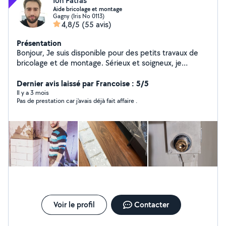
Ion Patras
Aide bricolage et montage
Gagny (Iris No 0113)
4,8/5
(55 avis)
Présentation
Bonjour, Je suis disponible pour des petits travaux de
bricolage et de montage. Sérieux et soigneux, je
m'adapte à vos besoins. N'hésitez pas à me contacter.
Dernier avis laissé par Francoise : 5/5
Il y a 3 mois
Pas de prestation car j'avais déjà fait affaire .
Voir le profil
Contacter