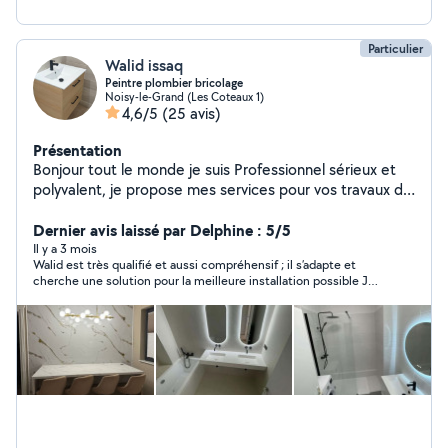
Particulier
Walid issaq
Peintre plombier bricolage
Noisy-le-Grand (Les Coteaux 1)
4,6/5
(25 avis)
Présentation
Bonjour tout le monde je suis Professionnel sérieux et
polyvalent, je propose mes services pour vos travaux de
peinture, plomberie, montage de meubles, et bricolage
à domicile. Travail soigné, rapide et à prix raisonnable.
Dernier avis laissé par Delphine : 5/5
Disponible sur rendez-vous, même en urgence.
Il y a 3 mois
Walid est très qualifié et aussi compréhensif ; il s’adapte et
N'hésitez pas de me contacter
cherche une solution pour la meilleure installation possible Je
n’hésiterai pas à le faire intervenir à nouveau 👍🏽