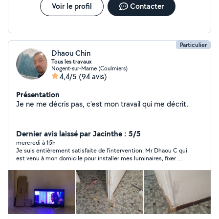
Voir le profil
Contacter
Particulier
Dhaou Chin
Tous les travaux
Nogent-sur-Marne (Coulmiers)
4,4/5
(94 avis)
Présentation
Je ne me décris pas, c'est mon travail qui me décrit.
Dernier avis laissé par Jacinthe : 5/5
mercredi à 15h
Je suis entièrement satisfaite de l'intervention. Mr Dhaou C qui
est venu à mon domicile pour installer mes luminaires, fixer ma
télévision et poser ma caméra extérieure a réalisé un travail de
grande qualité. Il a été très professionnel, très poli, agréable et
à l'écoute. Le chantier a été laissé propre et tout fonctionne
parfaitement. Je recommande vraiment Mr Dhaou C sans
hésitation. Merci encore pour votre sérieux et votre
professionnalisme !