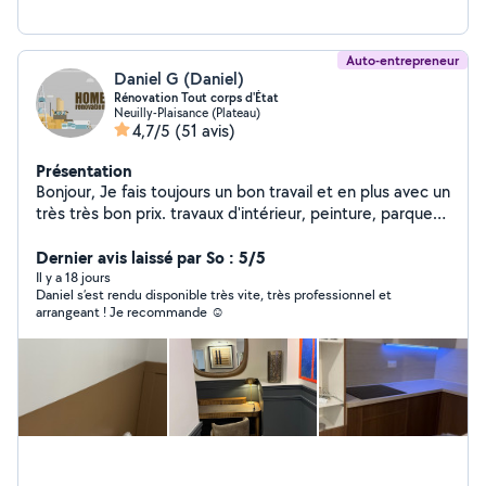
Auto-entrepreneur
Daniel G (Daniel)
Rénovation Tout corps d'État
Neuilly-Plaisance (Plateau)
4,7/5
(51 avis)
Présentation
Bonjour, Je fais toujours un bon travail et en plus avec un
très très bon prix. travaux d'intérieur, peinture, parquet,
carrelage, montage de meubles installation de cuisine ,
j'ai plus de 12 ans d'expérience dans le domaine.Merci
Dernier avis laissé par So : 5/5
beaucoup à vous
Il y a 18 jours
Daniel s’est rendu disponible très vite, très professionnel et
arrangeant ! Je recommande ☺️