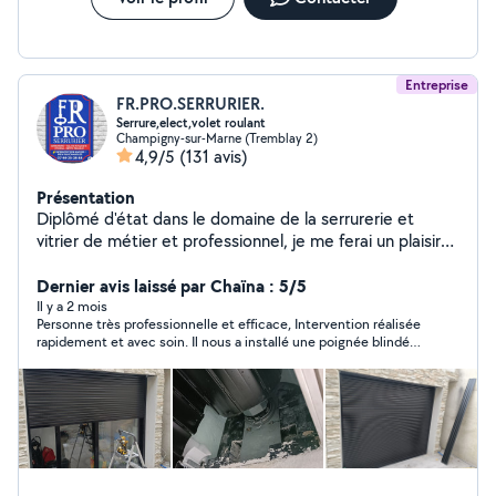
Entreprise
FR.PRO.SERRURIER.
Serrure,elect,volet roulant
Champigny-sur-Marne (Tremblay 2)
4,9/5
(131 avis)
Présentation
Diplômé d'état dans le domaine de la serrurerie et
vitrier de métier et professionnel, je me ferai un plaisir
d'intervenir chez vous à des prix intéressants un devis
gratuit est toujours établi avant intervention. Tarif
Dernier avis laissé par Chaïna : 5/5
raisonnables et honnêtes. -Serrurier
Il y a 2 mois
Personne très professionnelle et efficace, Intervention réalisée
d'urgences/dépannage. -Ouverture de porte claquée
rapidement et avec soin. Il nous a installé une poignée blindé
sans dégâts. - Ouverture de porte fermée à clé. -
et support tringle à rideau. Je recommande fortement. Encore
Installation porte blindées. - Changement de serrures
merci
multipoints A2P , verrous tous types de cylindre etc.. -
Sécurisation de vitrage et porte anti cambriolages. -
Changement de vitrage. Intervention dans l'heure en
soirée,nuit weekend et jour férié.