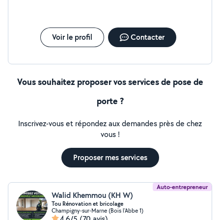
accord pour solutionner vos demandes Ponctuel,
minutieux et appliqué N'hésitez pas, VR brico pour vous
satisfaire
Voir le profil
Contacter
Vous souhaitez proposer vos services de pose de
porte ?
Inscrivez-vous et répondez aux demandes près de chez
vous !
Proposer mes services
Auto-entrepreneur
Walid Khemmou (KH W)
Tou Rénovation et bricolage
Champigny-sur-Marne (Bois l'Abbe 1)
4,6/5
(70 avis)