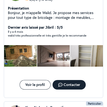
Présentation
Bonjour, je m'appelle Walid. Je propose mes services
pour tout type de bricolage : montage de meubles,
réparation, fixation, petits travaux à domicile,
etc.penture enduit parque tout type de décoration et
Dernier avis laissé par Jibril : 5/5
ronvation J'ai de l'expérience dans ce domaine, je suis
Il y a 4 mois
walid très professionnelle et très gentille je le recommande
motivé, ponctuel et sérieux. Je travaille proprement et
avec soin. Disponible 6 jours par semaine, je m'adapte à
vos besoins. N'hésitez pas à me contacter pour toute
demande !
Voir le profil
Contacter
Particulier