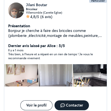
Particulier
Jilani Boutar
Bricoleur
Villemomble (Carette Eglise)
4,8/5
(6 avis)
Présentation
Bonjour je cherche à faire des bricoles comme
(plomberie ,électricité,montage de meubles,peinture,
serrurier,aide à la personne etc...)n'hésitez surtout pas à
me contacter travail propre et de qualité .merci
Dernier avis laissé par Alice : 5/5
Il y a 1 mois
Très bien, à l’heure et a réparé en un rien de temps ! Je vous le
recommande vivement
Voir le profil
Contacter