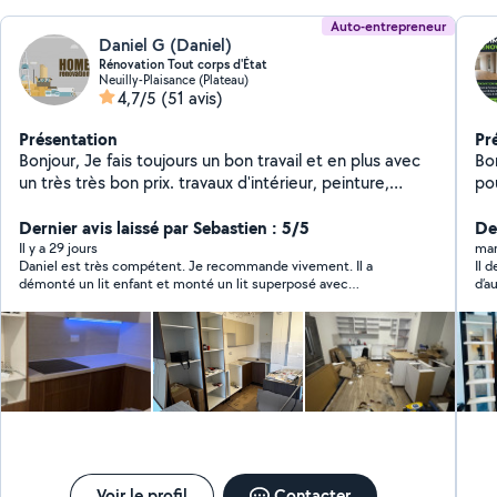
Auto-entrepreneur
Daniel G (Daniel)
Rénovation Tout corps d'État
Neuilly-Plaisance (Plateau)
4,7/5
(51 avis)
Présentation
Pr
Bonjour, Je fais toujours un bon travail et en plus avec
Bo
un très très bon prix. travaux d'intérieur, peinture,
po
parquet, carrelage, montage de meubles installation de
rép
cuisine , j'ai plus de 12 ans d'expérience dans le
Dernier avis laissé par Sebastien : 5/5
et
De
domaine.Merci beaucoup à vous
ronvation J'ai d
Il y a 29 jours
mar
Daniel est très compétent. Je recommande vivement. Il a
Il devait me monter mon 
mo
démonté un lit enfant et monté un lit superposé avec
d’a
av
beaucoup d’efficacité. Daniel est également très gentil, très
rép
à v
soigneux et agréable. Il a été très réactif car il s’est rendu
vus
de
disponible très vite. Merci pour tout !
Voir le profil
Contacter