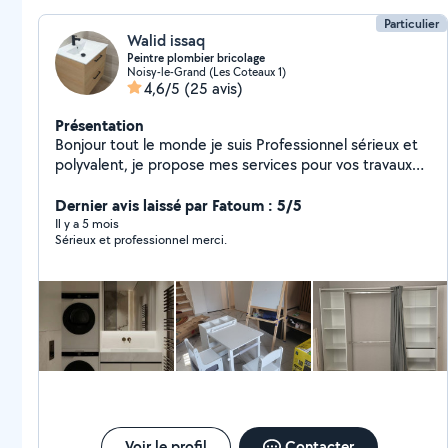
Particulier
Walid issaq
Peintre plombier bricolage
Noisy-le-Grand (Les Coteaux 1)
4,6/5
(25 avis)
Présentation
Bonjour tout le monde je suis Professionnel sérieux et
polyvalent, je propose mes services pour vos travaux
de peinture, plomberie, montage de meubles, et
bricolage à domicile. Travail soigné, rapide et à prix
Dernier avis laissé par Fatoum : 5/5
raisonnable. Disponible sur rendez-vous, même en
Il y a 5 mois
Sérieux et professionnel merci.
urgence. N'hésitez pas de me contacter
Voir le profil
Contacter