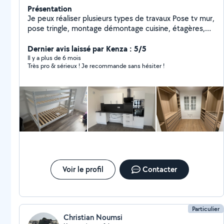
Présentation
Je peux réaliser plusieurs types de travaux Pose tv mur,
pose tringle, montage démontage cuisine, étagères,
luminaires, montage démontage de meubles, dressing
ou demandes particulières . Je suis doué de mes mains
Dernier avis laissé par Kenza : 5/5
et assez outillé. Dispo le soir ou une partie des week-
Il y a plus de 6 mois
Très pro & sérieux ! Je recommande sans hésiter !
ends, je fais cela en complément de mon activité. À
bientôt peut-être ! N'hésitez pas zéro six vingt 11 18
soixante treize
Voir le profil
Contacter
Particulier
Christian Noumsi