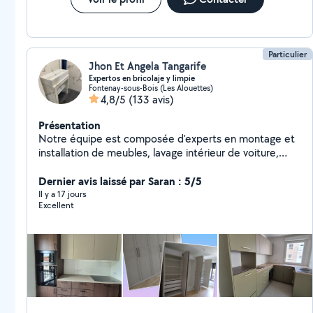
Particulier
Jhon Et Angela Tangarife
Expertos en bricolaje y limpie
Fontenay-sous-Bois (Les Alouettes)
4,8/5
(133 avis)
Présentation
Notre équipe est composée d'experts en montage et
installation de meubles, lavage intérieur de voiture,
nettoyage de meubles et de matériaux, travaux de
peinture, réparations à domicile et nettoyage de
Dernier avis laissé par Saran : 5/5
maison. Nous sommes toujours attentifs aux détails
Il y a 17 jours
Excellent
lors de chaque intervention. Contactez-nous pour avoir
le plaisir de vous assister.