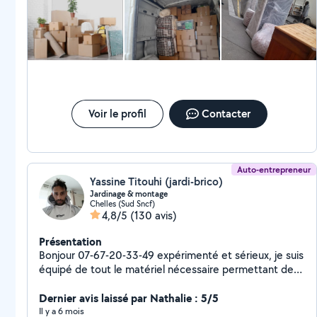
Voir le profil
Contacter
Auto-entrepreneur
Yassine Titouhi (jardi-brico)
Jardinage & montage
Chelles (Sud Sncf)
4,8/5
(130 avis)
Présentation
Bonjour 07-67-20-33-49 expérimenté et sérieux, je suis
équipé de tout le matériel nécessaire permettant de
réaliser des travaux soignés à des prix abordables . je
vous propose mes services pour : JARDINAGE : - Taille
Dernier avis laissé par Nathalie : 5/5
de haies, arbres - Tonte de pelouse - Débroussaillage -
Il y a 6 mois