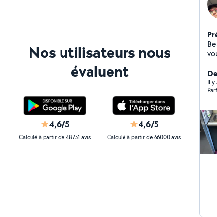
Pr
Bes
Nos utilisateurs nous
vo
de
évaluent
rép
Der
l'hab
Il y
Par
qualité Ponctualité 
solutio
besoins Votre satis
bien fa
4,6/5
4,6/5
ré
Calculé à partir de 48731 avis
Calculé à partir de 66000 avis