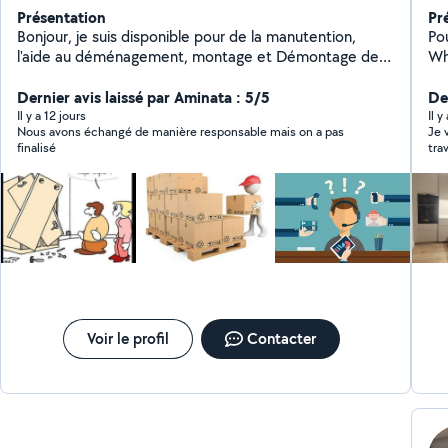
Présentation
Pr
Bonjour, je suis disponible pour de la manutention,
Po
l'aide au déménagement, montage et Démontage des
WhatsApp a
meubles et tout autres tâches physiques diverses. Je
un 
suis réactif, ponctuel, travailleur et sociable.
Dernier avis laissé par Aminata : 5/5
J'
Der
en 
Il y a 12 jours
Il 
Nous avons échangé de manière responsable mais on a pas
Je 
brico
finalisé
tra
Équ
bie
élec
mon
Cu
racco
TV,
Re
J'
dép
en
dél
Voir le profil
Contacter
Pou
à m