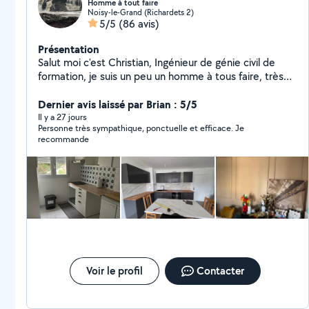
Homme à tout faire
Noisy-le-Grand (Richardets 2)
5/5
(86 avis)
Présentation
Salut moi c'est Christian, Ingénieur de génie civil de
formation, je suis un peu un homme à tous faire, très
bricoleur et habile de ses mains. Je suis un bosseur
acharné et le tous dans la bonne humeur :-)
Dernier avis laissé par Brian : 5/5
Il y a 27 jours
Personne très sympathique, ponctuelle et efficace. Je
recommande
Voir le profil
Contacter