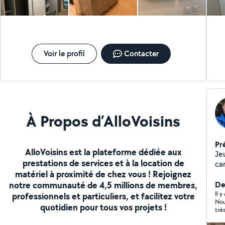
l'urgence. N'hé
nou
tr
Ponct
pou
Voir le profil
Contacter
À Propos d’AlloVoisins
Pr
AlloVoisins est la plateforme dédiée aux
Je
prestations de services et à la location de
ca
matériel à proximité de chez vous ! Rejoignez
m'
notre communauté de 4,5 millions de membres,
Der
Il y
professionnels et particuliers, et facilitez votre
Nou
quotidien pour tous vos projets !
trè