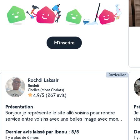
M'inscrire
Particulier
Rochdi Laksair
Rochdi
Chelles (Mont Chalats)
4,9/5
(267 avis)
Présentation
Pr
Bonjour je représente le site allô voisins pour rendre
Je
service entre voisins avec une belles image avec mon
ré
travail propre et soigneux je fais de la peinture papier
ch
peint la plomberie l'électricité montage de meubles
Dernier avis laissé par Ibnou : 5/5
ent
De
montage de cuisine fixation de télé et barre de rideaux
cha
Il y a plus de 6 mois
Il y