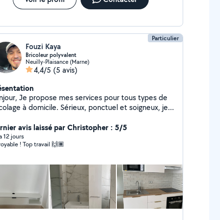
Particulier
Fouzi Kaya
Bricoleur polyvalent
Neuilly-Plaisance (Marne)
4,4/5
(5 avis)
ésentation
njour, Je propose mes services pour tous types de
colage à domicile. Sérieux, ponctuel et soigneux, je
ise un travail propre et efficace. Montage de
tions diverses Parois de douche
rnier avis laissé par Christopher : 5/5
tion TV / étagères / tringles Petits travaux de
 a 12 jours
Incroyable ! Top travail 🙌🏾
s travaux d'électricité Petits travaux de
isponible selon vos besoins. N'hésitez
s à me contacter