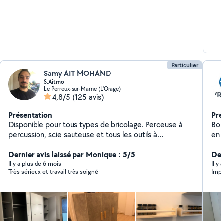
Particulier
Samy AIT MOHAND
S.Aitmo
Le Perreux-sur-Marne (L'Orage)
4,8/5
(125 avis)
Présentation
Pr
Disponible pour tous types de bricolage. Perceuse à
Bonjou
percussion, scie sauteuse et tous les outils à
en tt genre - 
disposition pour vos interventions !
fix
Dernier avis laissé par Monique : 5/5
in
De
jo
Il y a plus de 6 mois
Il 
Très sérieux et travail très soigné
Imp
sur
plafond - fixation
mon
éle
ou 