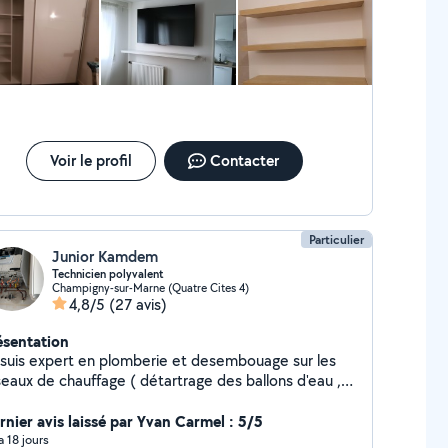
Voir le profil
Contacter
Particulier
Junior Kamdem
Technicien polyvalent
Champigny-sur-Marne (Quatre Cites 4)
4,8/5
(27 avis)
ésentation
 suis expert en plomberie et desembouage sur les
seaux de chauffage ( détartrage des ballons d'eau ,
aude sanitaire montage des radiateurs, montage et
retien des adoucisseurs. ) rinçage des circuits de
rnier avis laissé par Yvan Carmel : 5/5
uffage et radiateur. Plombier installation et
 a 18 jours