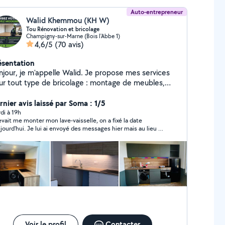
Auto-entrepreneur
Walid Khemmou (KH W)
Tou Rénovation et bricolage
Champigny-sur-Marne (Bois l'Abbe 1)
4,6/5
(70 avis)
ésentation
njour, je m'appelle Walid. Je propose mes services
ur tout type de bricolage : montage de meubles,
aration, fixation, petits travaux à domicile,
c.penture enduit parque tout type de décoration et
rnier avis laissé par Soma : 1/5
e l'expérience dans ce domaine, je suis
di à 19h
lave-vaisselle, on a fixé la date
tivé, ponctuel et sérieux. Je travaille proprement et
ujourd’hui. Je lui ai envoyé des messages hier mais au lieu de
ec soin. Disponible 6 jours par semaine, je m'adapte
ondre qu’il n’est plus intéressé ou autre, il me lâchait des
os besoins. N'hésitez pas à me contacter pour toute
… ce n’est pas cool du tout
mande !
Voir le profil
Contacter