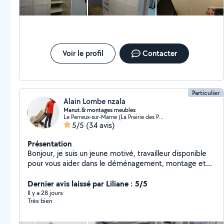
Voir le profil
Contacter
Particulier
Alain Lombe nzala
Manut.& montages meubles
Le Perreux-sur-Marne (La Prairie des Presles)
5/5
(34 avis)
Présentation
Bonjour, je suis un jeune motivé, travailleur disponible
pour vous aider dans le déménagement, montage et
démontage des meubles et si vous avez besoin de mes
services envoyer votre numéro je vous recontacterais
Dernier avis laissé par Liliane : 5/5
au plus vite possible. Merci
Il y a 28 jours
Très bien