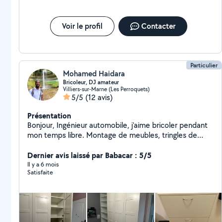
Voir le profil
Contacter
Particulier
Mohamed Haidara
Bricoleur, DJ amateur
Villiers-sur-Marne (Les Perroquets)
5/5
(12 avis)
Présentation
Bonjour, Ingénieur automobile, j'aime bricoler pendant
mon temps libre. Montage de meubles, tringles de
rideaux et bien d'autres. Aussi en dépannage de
smartphone ou PC. Pour finir je peux animer
Dernier avis laissé par Babacar : 5/5
musicalement des événements. N'hésitez pas. Au
Il y a 6 mois
Satisfaite
plaisir.