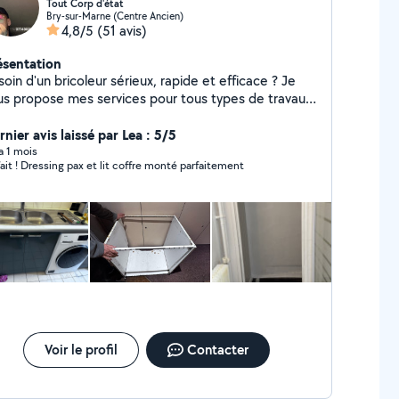
Tout Corp d'état
Bry-sur-Marne (Centre Ancien)
4,8/5
(51 avis)
ésentation
oin d'un bricoleur sérieux, rapide et efficace ? Je
us propose mes services pour tous types de travaux
 bricolage, petits ou grands : montage de meubles,
arations, installations, finitions, améliorations de
nier avis laissé par Lea : 5/5
itat et bien plus encore. Travail soigné et de
 a 1 mois
fait ! Dressing pax et lit coffre monté parfaitement
et sérieux Conseils honnêtes et
ns adaptées Intervention rapide selon vos
faction est ma priorité. Un travail
it, au juste prix. N'hésitez pas à me contacter, je
ponds rapidement et avec plaisir.
Voir le profil
Contacter