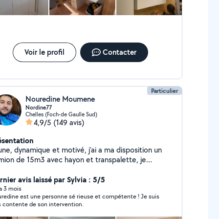
sitez pas a me proposer vos demandes,
s aurons tout le plaisir d'y répondre et pourquoi
ouver un accord pour solutionner vos demandes
uel, minutieux et appliqué N'hésitez pas, VR brico
r vous satisfaire
Voir le profil
Contacter
Particulier
Nouredine Moumene
Nordine77
Chelles (Foch-de Gaulle Sud)
4,9/5
(149 avis)
ésentation
une, dynamique et motivé, j'ai a ma disposition un
mion de 15m3 avec hayon et transpalette, je
intéresse à tout ce qui est bricolage et montage de
nier avis laissé par Sylvia : 5/5
meubles. 76 9181985 tel
 a 3 mois
redine est une personne sé rieuse et compétente ! Je suis
s contente de son intervention.