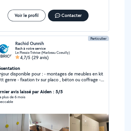
Voir le profil
Contacter
Particulier
Rachid Ounnih
Rach à votre service
Le Plessis-Trévise (Marbeau Coeuilly)
4,7/5
(29 avis)
ésentation
r disponible pour : - montages de meubles en kit
fixation tv sur placo , béton ou coffrage -
ation applique + raccordement électrique -
tervention plomberie basic remplacement robinet ,
rnier avis laissé par Aiden : 5/5
ints, colonne de douches etc etc - création meuble
y a plus de 6 mois
eccable
 mesure (étagères, plan de travail - peinture murs et
 tringle à rideaux tout support -
tage et pose de cuisine entière - raccordement
ctroménager ou remplacement -Pose de parquet
carrelage. - intervention à tout heures selon