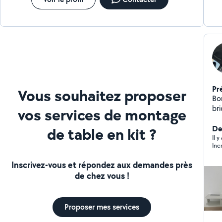
Pr
Vous souhaitez proposer
Bo
bri
vos services de montage
réal
meubles Répara
De
de table en kit ?
Fixa
Il y
plomberie Petit
peinture Je suis d
Inscrivez-vous et répondez aux demandes près
pa
de chez vous !
Proposer mes services