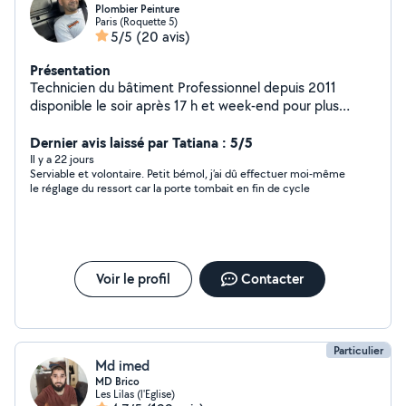
Plombier Peinture
Paris (Roquette 5)
5/5
(20 avis)
Présentation
Technicien du bâtiment Professionnel depuis 2011
disponible le soir après 17 h et week-end pour plus
d'informations veuillez me contacter
Dernier avis laissé par Tatiana : 5/5
Il y a 22 jours
Serviable et volontaire. Petit bémol, j’ai dû effectuer moi-même
le réglage du ressort car la porte tombait en fin de cycle
Voir le profil
Contacter
Particulier
Md imed
MD Brico
Les Lilas (l'Eglise)