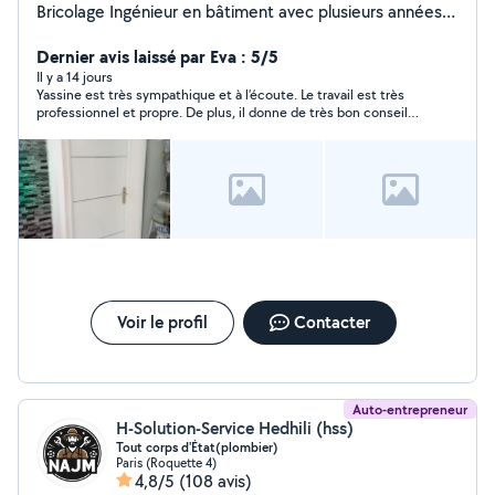
Bricolage Ingénieur en bâtiment avec plusieurs années
d'expérience, je propose mes services pour tous vos
travaux à domicile : Peinture intérieure et extérieure
Dernier avis laissé par Eva : 5/5
Travaux de plomberie (robinets, fuites, WC, éviers,
Il y a 14 jours
Yassine est très sympathique et à l’écoute. Le travail est très
douchettes, etc.) Montage et installation de meubles,
professionnel et propre. De plus, il donne de très bon conseils
tringles, luminaires Décoration et aménagement
pour des travaux potentiels à venir
intérieur Petits travaux de rénovation et d'entretien
Travail soigné, finitions de qualité et conseils techniques
personnalisés. Devis gratuit et intervention rapide.
Voir le profil
Contacter
Auto-entrepreneur
H-Solution-Service Hedhili (hss)
Tout corps d'État(plombier)
Paris (Roquette 4)
4,8/5
(108 avis)