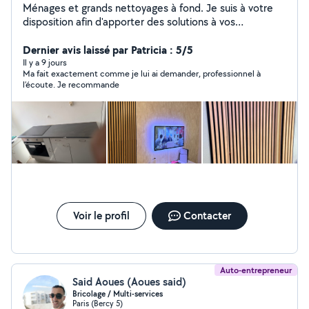
Ménages et grands nettoyages à fond. Je suis à votre
disposition afin d'apporter des solutions à vos
problèmes de ménages et bricolages. En ce qui
concerne mes services sont: - peinture, -instalations
Dernier avis laissé par Patricia : 5/5
électrique ( luminaire , cuisinière électrique .....), -
Il y a 9 jours
Ma fait exactement comme je lui ai demander, professionnel à
Rénovation Salle de bain, douche ( joints, peinture.....) -
l’écoute. Je recommande
installation des plaques électriques -Montage des
meubles, -Fixation murale( TV, meubles TV,cadre, tringle
rideau......) -Decoration intérieur ( Tasseaux,
moulure......) En qualité de ménages j'effectue : - le
nettoyage de fin de chantier - Ménage particulier et
Airbnb. - Nettoyage des canapés, matelas et
moquette/tapis avec une shampouineuse à vapeur. Je
m'engage à vous offrir des services de qualité car je
mettrai en œuvre ce que je sais faire
Voir le profil
Contacter
Auto-entrepreneur
Said Aoues (Aoues said)
Bricolage / Multi-services
Paris (Bercy 5)