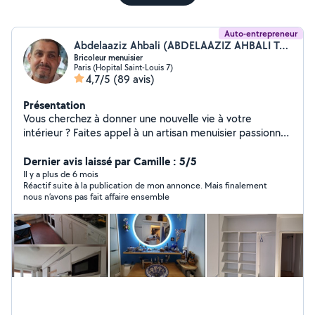
Auto-entrepreneur
Abdelaaziz Ahbali (ABDELAAZIZ AHBALI TOUT EN UN)
Bricoleur menuisier
Paris (Hopital Saint-Louis 7)
4,7/5
(89 avis)
Présentation
Vous cherchez à donner une nouvelle vie à votre
intérieur ? Faites appel à un artisan menuisier passionné,
spécialisé dans les aménagements sur mesure. Le plus :
un vrai touche-à-tout du bricolage, capable de répondre
Dernier avis laissé par Camille : 5/5
à tous vos besoins en rénovation. Travaux de peinture,
Il y a plus de 6 mois
Réactif suite à la publication de mon annonce. Mais finalement
revêtements sol (lino, carrelage, parquet) et
nous n’avons pas fait affaire ensemble
revêtements muraux. Parquet : pose, ponçage,
vitrification Montage meubles en kit et sur mesure (plan
de travail, cuisine) Remplacements des luminaires, pose
des tringles, fixations des étagères, des cadres...
Ponctuel, sérieux et appliqué. Expérience de plus de 30
ans, à votre écoute.