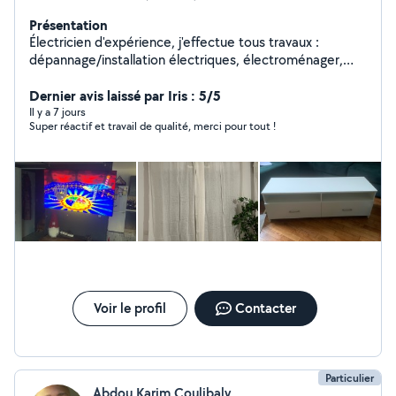
Présentation
Électricien d'expérience, j'effectue tous travaux :
dépannage/installation électriques, électroménager,
luminaire, etc... Compétant aussi pour bricolage :
montage/fixation de meuble, TV, salle de bain (paroi de
Dernier avis laissé par Iris : 5/5
douche, porte-serviette, radiateurs, etc...).
Il y a 7 jours
Super réactif et travail de qualité, merci pour tout !
Voir le profil
Contacter
Particulier
Abdou Karim Coulibaly