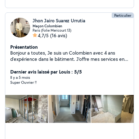
Particulier
Jhon Jairo Suarez Urrutia
Maçon Colombien
Paris (Folie Mericourt 13)
4,7/5
(16 avis)
Présentation
Bonjour a toutes, Je suis un Colombien avec 4 ans
d'expérience dans le bâtiment. J'offre mes services en
tant que travailleur privé, Je suis très gentil et ma
meilleure lettre de présentation est la qualité de mon
Dernier avis laissé par Louis : 5/5
travail.
Il y a 5 mois
Super Ouvrier !!