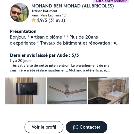
Auto-entrepreneur
MOHAND BEN MOHAD (ALLBRICOLES)
Artisan bâtiment
Paris (Pere Lachaise 15)
4,9/5
(31 avis)
Présentation
Bonjour, * Artisan diplômé * * Plus de 20ans
d'expérience * Travaux de bâtiment et rénovation : ¤
Maçonnerie, placo, isolation ¤ Peinture, enduit, plâtrerie
¤ Électricité, plomberie ¤ Carrelage, parquet, cuisines ¤
Dernier avis laissé par Aude : 5/5
Montage de meubles, bricolage ¤ Installation
Il y a 20 jours
Très satisfaite de cette intervention. Le branchement de ma
électroménager, informatique & réseau RJ45. ¤ Divers
cuisinière a été réalisé rapidement. Mohand a été efficace,
petites bricoles... Devis gratuits Interventions rapides
ponctuel et de bon conseil. Je recommande sans hésiter et je
Travail soigné. NB: Certaines demandes envoyées en
referai appel à ses services si besoin. Merci encore !
privé restent malheureusement sans réponse, car la
plateforme ne me permet pas toujours d'y accéder.
N'hésitez donc pas à m'appeler directement au o7 54
59 o9 62 afin que je puisse vous proposer des créneaux
disponibles. Cordialement MOHAND,
Voir le profil
Contacter