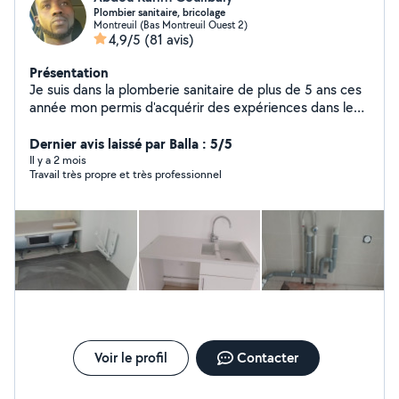
Plombier sanitaire, bricolage
Montreuil (Bas Montreuil Ouest 2)
4,9/5
(81 avis)
Présentation
Je suis dans la plomberie sanitaire de plus de 5 ans ces
année mon permis d'acquérir des expériences dans le
bricolage je suis disponible pour vous aider à faire vos
prestations
Dernier avis laissé par Balla : 5/5
Il y a 2 mois
Travail très propre et très professionnel
Voir le profil
Contacter