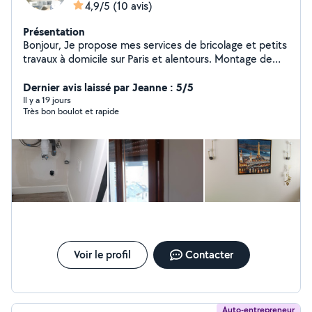
4,9/5
(10 avis)
Présentation
Bonjour, Je propose mes services de bricolage et petits
travaux à domicile sur Paris et alentours. Montage de
meubles (IKEA, Conforama) Fixation (tringles, rideaux,
étagères, cadres) Petits travaux d'électricité (luminaires,
Dernier avis laissé par Jeanne : 5/5
prises) Plomberie simple (robinet, siphon, débouchage)
Il y a 19 jours
Très bon boulot et rapide
Réparations diverses Nettoyage et entretien logement
/ Airbnb Sérieux, ponctuel et soigneux, j'ai l'habitude de
travailler chez des particuliers avec un vrai souci du
détail. Disponible rapidement Travail propre et efficace
N'hésitez pas à me contacter pour toute demande
Voir le profil
Contacter
Auto-entrepreneur