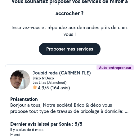
Vous souhaitez proposer vos services de miroir à
accrocher ?
Inscrivez-vous et répondez aux demandes près de chez
vous !
Proposer mes services
Auto-entrepreneur
Joubid reda (CARMEN FLE)
Brico & Deco
Les Lilas (Jalancloud)
4,9/5
(164 avis)
Présentation
Bonjour a tous, Notre société Brico & déco vous
propose tout type de travaux de bricolage à domicile: -
Montage de meuble ( installation de cuisine, etc) -
Décoration intérieur (fixation d'étagère, tableau, miroir
Dernier avis laissé par Sonia : 5/5
etc...) -Électricité (installation de luminaire, prise,
Il y a plus de 6 mois
Merci
interrupteur etc...) -Plomberie (tuyauterie PVC,