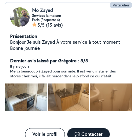
Particulier
Mo Zayed
Services la maison
Paris (Roquette 4)
5/5
(13 avis)
Présentation
Bonjour Je suis Zayed À votre service à tout moment
Bonne journée
Dernier avis laissé par Grégoire : 5/5
Il y a 8 jours
Merci beaucoup à Zayed pour son aide. Il est venu installer des
stores chez moi, il fallait percer dans le plafond ce qui n'était
pas évident à réaliser. Il a effectué un super travail, très pro,
très précis avec le souci du détail et à un super tarif par rapport
à la mission. De plus Zayed était très sympathique. Je
recommande totalement.
Voir le profil
Contacter