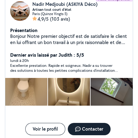
Nadir Medjoubi (ASKIYA Déco)
Artisan tout court d'état
Paris (Quinze Vingts 5)
4,9/5
(103 avis)
Présentation
Bonjour Notre premier objectif est de satisfaire le client
en lui offrant un bon travail à un prix raisonnable et de
bonne qualité et de gagner sa confiance afin de
conquérir un nouveau client nous sommes à votre
Dernier avis laissé par Judith : 5/5
service à toute moment n'hésitez pas à nous contacter
lundi à 20h
Excellente prestation. Rapide et soigneux. Nadir a su trouver
des solutions à toutes les petites complications d’installation
du claustra, même des murs pas droits! Et le résultat remplit
toutes mes exigences. Merci Nadir!
Voir le profil
Contacter