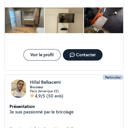
robinetterie, vasque etc...) -Peinture et pose de papier
peint - Pose de carrelage - Jardinage ( nettoyage de
terrasse, pose et construction de terrasse en bois ou
en PVC..) -Tout autre travaux (j'étudie toutes les
demandes). Tarif: Sur devis Carmen et Reda
Brico&déco
Voir le profil
Contacter
Particulier
Hillal Belkacemi
Bricoleur
Paris (Amerique 22)
4,9/5
(50 avis)
Présentation
Je suis passionné par le bricolage