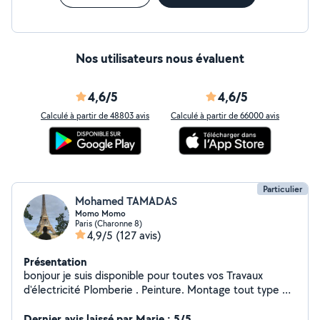
Nos utilisateurs nous évaluent
4,6/5
4,6/5
Calculé à partir de 48803 avis
Calculé à partir de 66000 avis
Particulier
Mohamed TAMADAS
Momo Momo
Paris (Charonne 8)
4,9/5
(127 avis)
Présentation
bonjour je suis disponible pour toutes vos Travaux
d'électricité Plomberie . Peinture. Montage tout type de
meuble Cuisine équipée Une personne sérieuse et
dynamique
Dernier avis laissé par Marie : 5/5