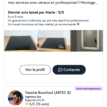
mes services avec sérieux et professionnel 1-Montage
de meubles 2- accrochage tout type (étagère,
éléments,cadres, miroir....) 3-peinture 4 changement
Dernier avis laissé par Marie : 5/5
des serrures Le prix est raisonnable
Il y a 3 mois
Un grand merci à Ahmed, qui est très réactif et professionnel.
Un travail minutieux et bien réalisé, je recommande 🌟
Voir le profil
Contacter
Auto-entrepreneur
Yassine Bouchoul (ARTEC B)
Ingenieur btp
Bagnolet (Iris 8)
5/5
(16 avis)