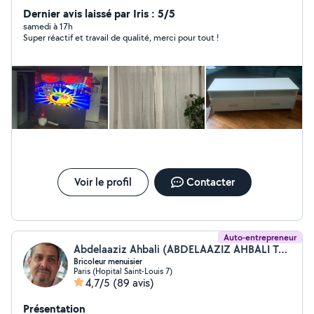
montage/fixation de meuble, TV, salle de bain (paroi de
Dernier avis laissé par Iris : 5/5
douche, porte-serviette, radiateurs, etc...).
samedi à 17h
Super réactif et travail de qualité, merci pour tout !
Voir le profil
Contacter
Auto-entrepreneur
Abdelaaziz Ahbali (ABDELAAZIZ AHBALI TOUT EN UN)
Bricoleur menuisier
Paris (Hopital Saint-Louis 7)
4,7/5
(89 avis)
Présentation