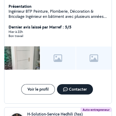
Présentation
Ingénieur BTP Peinture, Plomberie, Décoration &
Bricolage Ingénieur en bâtiment avec plusieurs années
d'expérience, je propose mes services pour tous vos
travaux à domicile : Peinture intérieure et extérieure
Dernier avis laissé par Marref : 5/5
Travaux de plomberie (robinets, fuites, WC, éviers,
Hier à 22h
Bon travail
douchettes, etc.) Montage et installation de meubles,
tringles, luminaires Décoration et aménagement
intérieur Petits travaux de rénovation et d'entretien
Travail soigné, finitions de qualité et conseils techniques
personnalisés. Devis gratuit et intervention rapide.
Voir le profil
Contacter
Auto-entrepreneur
H-Solution-Service Hedhili (hss)