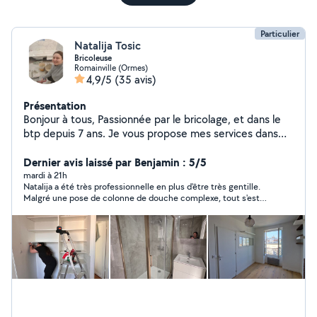
Particulier
Natalija Tosic
Bricoleuse
Romainville (Ormes)
4,9/5
(35 avis)
Présentation
Bonjour à tous, Passionnée par le bricolage, et dans le
btp depuis 7 ans. Je vous propose mes services dans
les domaines suivants: 1.Pose de carrelages sols et
faïences/ crédence et parquets massif, contrecollé ou
Dernier avis laissé par Benjamin : 5/5
bien stratifié. 2. Travaux d'électricité: d'une simple pose
mardi à 21h
Natalija a été très professionnelle en plus d'être très gentille.
d'une prise, d'un luminaire, à la pose d'un tableau
Malgré une pose de colonne de douche complexe, tout s'est
électrique. 3. Installation d'étagères, montage de
parfaitement passé. Je recommande les yeux fermés Natalija
meubles de cuisine, armoire, dressing. 4. Petits travaux
et n'hésiterai pas à faire appel à Natalija pour d'autres services
de plomberie et de réparation, par exemple : montage
d'une paroie de douche, au changement d'un robinet,
ou mitigeur. 5. Petite menuiserie: découpe de médium
pour fabriquer des portes sur mesure ou armoire. Ou
découpe d'un plan de travail. Sérieuse, ponctuelle et
appliquée, je veille a ce que le travail soit de qualité et