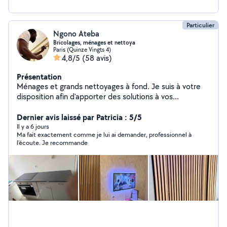
Particulier
Ngono Ateba
Bricolages, ménages et nettoya
Paris (Quinze Vingts 4)
4,8/5
(58 avis)
Présentation
Ménages et grands nettoyages à fond. Je suis à votre
disposition afin d'apporter des solutions à vos
problèmes de ménages et bricolages. En ce qui
concerne mes services sont: - peinture, -instalations
Dernier avis laissé par Patricia : 5/5
électrique ( luminaire , cuisinière électrique .....), -
Il y a 6 jours
Ma fait exactement comme je lui ai demander, professionnel à
Rénovation Salle de bain, douche ( joints, peinture.....) -
l’écoute. Je recommande
installation des plaques électriques -Montage des
meubles, -Fixation murale( TV, meubles TV,cadre, tringle
rideau......) -Decoration intérieur ( Tasseaux,
moulure......) En qualité de ménages j'effectue : - le
nettoyage de fin de chantier - Ménage particulier et
Airbnb. - Nettoyage des canapés, matelas et
moquette/tapis avec une shampouineuse à vapeur. Je
m'engage à vous offrir des services de qualité car je