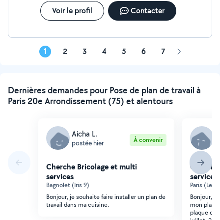
dans les règles de l'art. N'hésitez pas à me contacter ;)
Je suis disponible pour intervenir rapidement, sur devis
Voir le profil
Contacter
gratuit et sans engagement.
1
2
3
4
5
6
7
Page
suivante
Dernières demandes pour Pose de plan de travail à
Paris 20e Arrondissement (75) et alentours
Aicha L.
C
À convenir
postée hier
p
Cherche Bricolage et multi
Cherche 
services
services
Bagnolet (Iris 9)
Paris (Les H
Bonjour, je souhaite faire installer un plan de
Bonjour, J
travail dans ma cuisine.
mon plan de
plaque de c