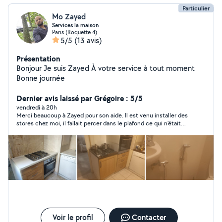
Particulier
Mo Zayed
Services la maison
Paris (Roquette 4)
5/5
(13 avis)
Présentation
Bonjour Je suis Zayed À votre service à tout moment
Bonne journée
Dernier avis laissé par Grégoire : 5/5
vendredi à 20h
Merci beaucoup à Zayed pour son aide. Il est venu installer des
stores chez moi, il fallait percer dans le plafond ce qui n'était
pas évident à réaliser. Il a effectué un super travail, très pro,
très précis avec le souci du détail et à un super tarif par rapport
à la mission. De plus Zayed était très sympathique. Je
recommande totalement.
Voir le profil
Contacter