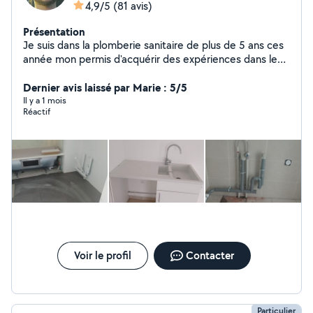
4,9/5
(81 avis)
Présentation
Je suis dans la plomberie sanitaire de plus de 5 ans ces
année mon permis d'acquérir des expériences dans le
bricolage je suis disponible pour vous aider à faire vos
prestations
Dernier avis laissé par Marie : 5/5
Il y a 1 mois
Réactif
Voir le profil
Contacter
Particulier