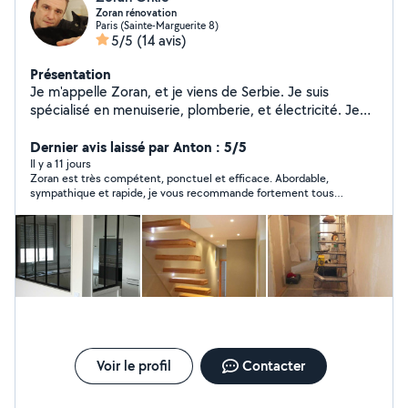
Zoran rénovation
Paris (Sainte-Marguerite 8)
5/5
(14 avis)
Présentation
Je m'appelle Zoran, et je viens de Serbie. Je suis
spécialisé en menuiserie, plomberie, et électricité. Je
travaille depuis quinze ans dans le domaine de la
rénovation. Quand je ne travaille pas, je profite du
Dernier avis laissé par Anton : 5/5
conducteur de travaux, Monsieur Chat présent sur la
Il y a 11 jours
Zoran est très compétent, ponctuel et efficace. Abordable,
photo, et de mon épouse.
sympathique et rapide, je vous recommande fortement tous
vos travaux. Merci beaucoup, au plaisir de vous revoir.
Voir le profil
Contacter