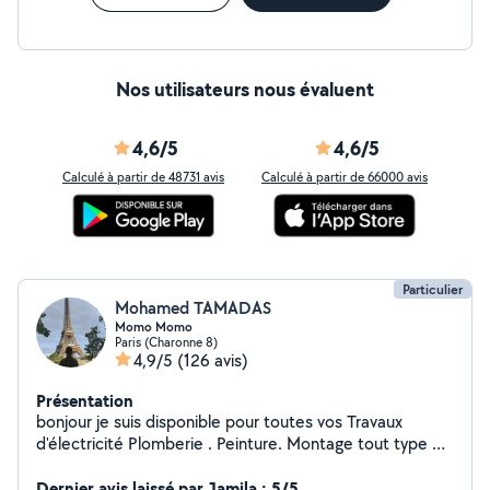
Nos utilisateurs nous évaluent
4,6/5
4,6/5
Calculé à partir de 48731 avis
Calculé à partir de 66000 avis
Particulier
Mohamed TAMADAS
Momo Momo
Paris (Charonne 8)
4,9/5
(126 avis)
Présentation
bonjour je suis disponible pour toutes vos Travaux
d'électricité Plomberie . Peinture. Montage tout type de
meuble Cuisine équipée Une personne sérieuse et
dynamique
Dernier avis laissé par Jamila : 5/5