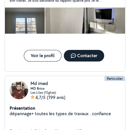
son travail. Je suis satisfaite du rapport qualité prix Je le
recommande. Merci Hillal pour tes services.
Voir le profil
Contacter
Particulier
Md imed
MD Brico
Les Lilas (l'Eglise)
4,7/5
(199 avis)
Présentation
dépannage+ toutes les types de travaux . confiance