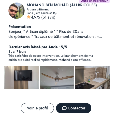
Auto-entrepreneur
MOHAND BEN MOHAD (ALLBRICOLES)
Artisan bâtiment
Paris (Pere Lachaise 15)
4,9/5
(31 avis)
Présentation
Bonjour, * Artisan diplômé * * Plus de 20ans
d'expérience * Travaux de bâtiment et rénovation : ¤
Maçonnerie, placo, isolation ¤ Peinture, enduit, plâtrerie
¤ Électricité, plomberie ¤ Carrelage, parquet, cuisines ¤
Dernier avis laissé par Aude : 5/5
Montage de meubles, bricolage ¤ Installation
Il y a 17 jours
Très satisfaite de cette intervention. Le branchement de ma
électroménager, informatique & réseau RJ45. ¤ Divers
cuisinière a été réalisé rapidement. Mohand a été efficace,
petites bricoles... Devis gratuits Interventions rapides
ponctuel et de bon conseil. Je recommande sans hésiter et je
Travail soigné. NB: Certaines demandes envoyées en
referai appel à ses services si besoin. Merci encore !
privé restent malheureusement sans réponse, car la
plateforme ne me permet pas toujours d'y accéder.
N'hésitez donc pas à m'appeler directement au o7 54
59 o9 62 afin que je puisse vous proposer des créneaux
disponibles. Cordialement MOHAND,
Voir le profil
Contacter