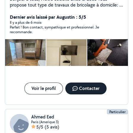
propose tout type de travaux de bricolage à domicile: -
Montage de meuble ( installation de cuisine, etc) -
Décoration intérieur (fixation d'étagère, tableau, miroir
Dernier avis laissé par Augustin : 5/5
etc...) -Électricité (installation de luminaire, prise,
Il y a plus de 6 mois
Parfait ! Bon contact, sympathique et professionnel. Je
interrupteur etc...) -Plomberie (tuyauterie PVC,
recommande.
robinetterie, vasque etc...) -Peinture et pose de papier
peint - Pose de carrelage - Jardinage ( nettoyage de
terrasse, pose et construction de terrasse en bois ou
en PVC..) -Tout autre travaux (j'étudie toutes les
demandes). Tarif: Sur devis Carmen et Reda
Brico&déco
Voir le profil
Contacter
Particulier
Ahmed Eed
Paris (Amerique 3)
5/5
(5 avis)