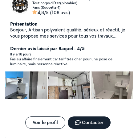
Tout corps d'État(plombier)
Paris (Roquette 4)
4,8/5
(108 avis)
Présentation
Bonjour, Artisan polyvalent qualifié, sérieux et réactif, je
vous propose mes services pour tous vos travaux
d'installation, rénovation, dépannage et urgences, avec
un haut niveau de qualité et de finition. Plomberie &
Dernier avis laissé par Raquel : 4/5
installation sanitaire Installation, remplacement et
Il y a 18 jours
Pas eu affaire finalement car tarif très cher pour une pose de
dépannage de WC, éviers, lavabos, robinetterie, parois
luminaire, mais personne réactive
et receveurs de douche. Intervention rapide en cas de
fuite ou panne urgente. Installation électrique &
dépannage Petits travaux électriques, installations,
réparations, pannes et mises en sécurité. Maçonnerie,
carrelage & sols Petits travaux de maçonnerie, pose de
carrelage, lino, parquet et revêtements de sol.
Rénovation & aménagement intérieur Peinture, papier
peint, isolation, montage de meubles, bricolage sur
mesure, pose de climatisation. Urgences & dépannages
rapides Disponible pour les interventions urgentes selon
Voir le profil
Contacter
disponibilité, avec réactivité et efficacité.