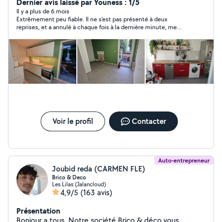
Dernier avis laissé par Youness : 1/5
Il y a plus de 6 mois
Extrêmement peu fiable. Il ne s’est pas présenté à deux
reprises, et a annulé à chaque fois à la dernière minute, me
faisant perdre du temps et m’obligeant à réorganiser mes
disponibilités. Aucun professionnalisme ni respect. Très déçu
du service.
Voir le profil
Contacter
Auto-entrepreneur
Joubid reda (CARMEN FLE)
Brico & Deco
Les Lilas (Jalancloud)
4,9/5
(163 avis)
Présentation
Bonjour a tous, Notre société Brico & déco vous