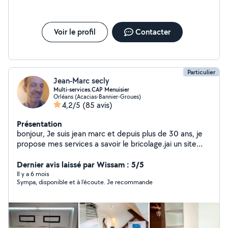
Voir le profil
Contacter
Particulier
Jean-Marc secly
Multi-services.CAP Menuisier
Orléans (Acacias-Bannier-Groues)
4,2/5
(85 avis)
Présentation
bonjour, Je suis jean marc et depuis plus de 30 ans, je
propose mes services a savoir le bricolage.jai un site
perso.a dispo.afin de faire connaissance et decouvrir
photos et videos de chantiers..... Apres il y a des
Dernier avis laissé par Wissam : 5/5
chantiers ou certains clients qui exageres d'ou , des avis
Il y a 6 mois
Sympa, disponible et à l’écoute. Je recommande
negatifs mais 98% de positif sur mon profil ,ca me va !!!
j'ai à la base 1 CAP Menuiserie/Ebéniste agencement
bâtiment. j'ai suivi des formations ( notamment sur la
gamme IKEA) et autres corps de métiers du bâtiment
et pris depuis toutes ces annees , de l'experience, le