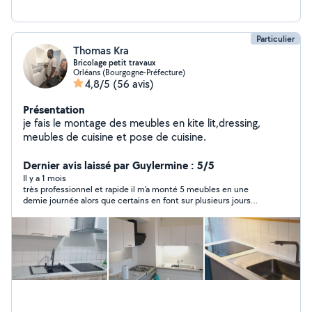
Particulier
Thomas Kra
Bricolage petit travaux
Orléans (Bourgogne-Préfecture)
4,8/5
(56 avis)
Présentation
je fais le montage des meubles en kite lit,dressing,
meubles de cuisine et pose de cuisine.
Dernier avis laissé par Guylermine : 5/5
Il y a 1 mois
très professionnel et rapide il m'a monté 5 meubles en une
demie journée alors que certains en font sur plusieurs jours
merci beaucoup j'en ferai encore appel à vous, je recommande
les yeux fermés