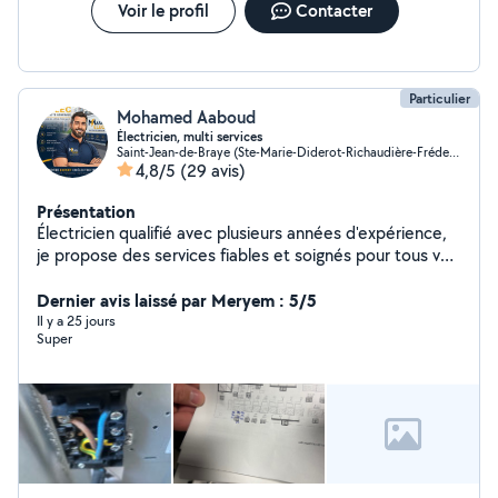
Voir le profil
Contacter
Particulier
Mohamed Aaboud
Électricien, multi services
Saint-Jean-de-Braye (Ste-Marie-Diderot-Richaudière-Frédeville)
4,8/5
(29 avis)
Présentation
Électricien qualifié avec plusieurs années d'expérience,
je propose des services fiables et soignés pour tous vos
besoins en électricité. Spécialisé dans l'installation, la
rénovation et le dépannage, j'interviens rapidement
Dernier avis laissé par Meryem : 5/5
pour garantir votre sécurité et le bon fonctionnement
Il y a 25 jours
Super
de vos équipements Je fais aussi le montage des
meubles et les travaux de rénovation Disponible, sérieux
et à l'écoute, je vous accompagne dans tous vos
projets, petits ou grands