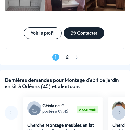
Voir le profil
Contacter
1
2
Page
suivante
Dernières demandes pour Montage d'abri de jardin
en kit à Orléans (45) et alentours
Ghislaine G.
R
À convenir
postée à 09:46
p
Cherche Montage meubles en kit
Cherche