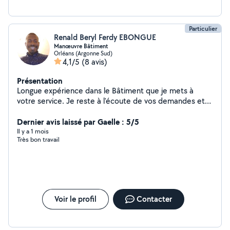
Particulier
Renald Beryl Ferdy EBONGUE
Manœuvre Bâtiment
Orléans (Argonne Sud)
4,1/5
(8 avis)
Présentation
Longue expérience dans le Bâtiment que je mets à
votre service. Je reste à l'écoute de vos demandes et
vous propose une solution adaptée à votre budget.
Votre satisfaction reste ma priorité.
Dernier avis laissé par Gaelle : 5/5
Il y a 1 mois
Très bon travail
Voir le profil
Contacter