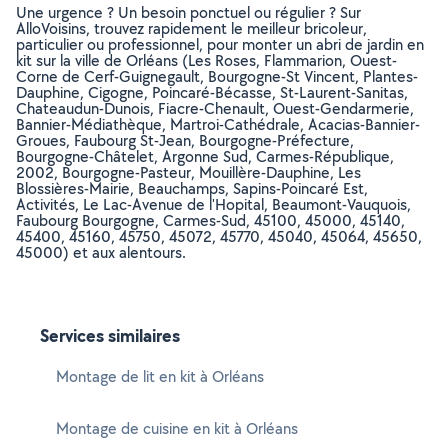
Une urgence ? Un besoin ponctuel ou régulier ? Sur
AlloVoisins, trouvez rapidement le meilleur bricoleur,
particulier ou professionnel, pour monter un abri de jardin en
kit sur la ville de Orléans (Les Roses, Flammarion, Ouest-
Corne de Cerf-Guignegault, Bourgogne-St Vincent, Plantes-
Dauphine, Cigogne, Poincaré-Bécasse, St-Laurent-Sanitas,
Chateaudun-Dunois, Fiacre-Chenault, Ouest-Gendarmerie,
Bannier-Médiathèque, Martroi-Cathédrale, Acacias-Bannier-
Groues, Faubourg St-Jean, Bourgogne-Préfecture,
Bourgogne-Châtelet, Argonne Sud, Carmes-République,
2002, Bourgogne-Pasteur, Mouillère-Dauphine, Les
Blossières-Mairie, Beauchamps, Sapins-Poincaré Est,
Activités, Le Lac-Avenue de l'Hopital, Beaumont-Vauquois,
Faubourg Bourgogne, Carmes-Sud, 45100, 45000, 45140,
45400, 45160, 45750, 45072, 45770, 45040, 45064, 45650,
45000) et aux alentours.
Services similaires
Montage de lit en kit à Orléans
Montage de cuisine en kit à Orléans