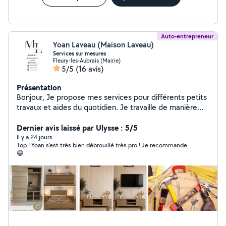
Auto-entrepreneur
Yoan Laveau (Maison Laveau)
Services sur mesures
Fleury-les-Aubrais (Mairie)
5/5
(16 avis)
Présentation
Bonjour, Je propose mes services pour différents petits
travaux et aides du quotidien. Je travaille de manière
sérieuse, propre et avec le souci du travail bien fait.
Montage de meubles Petit bricolage Aide
Dernier avis laissé par Ulysse : 5/5
déménagement Nettoyage / rangement Petits travaux
Il y a 24 jours
Top ! Yoan s’est très bien débrouillé très pro ! Je recommande
divers Services personnalisés selon vos besoins Je suis
😁
flexible et je m'adapte à votre demande. N'hésitez pas
à me contacter pour discuter de votre besoin et trouver
la meilleure solution. Disponible rapidement Réponse
rapide