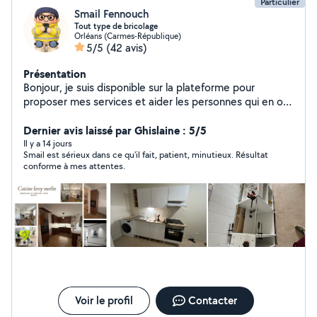
Particulier
Smail Fennouch
Tout type de bricolage
Orléans (Carmes-République)
5/5
(42 avis)
Présentation
Bonjour, je suis disponible sur la plateforme pour
proposer mes services et aider les personnes qui en ont
besoin. Sérieux, motivé et à l'écoute, je m'engage à
fournir un travail de qualité et à instaurer une relation de
Dernier avis laissé par Ghislaine : 5/5
confiance avec vous
Il y a 14 jours
Smail est sérieux dans ce qu'il fait, patient, minutieux. Résultat
conforme à mes attentes.
Voir le profil
Contacter