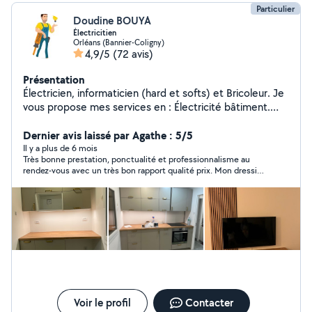
Particulier
Doudine BOUYA
Électricitien
Orléans (Bannier-Coligny)
4,9/5
(72 avis)
Présentation
Électricien, informaticien (hard et softs) et Bricoleur. Je
vous propose mes services en : Électricité bâtiment.
Installation des bornes électriques (WALLBOX) pour les
voitures. Réseau informatique. Maintenance
Dernier avis laissé par Agathe : 5/5
informatique (hardware, softwares) Caméras de
Il y a plus de 6 mois
Très bonne prestation, ponctualité et professionnalisme au
surveillance, anti-intrusion, détection d'incendie.
rendez-vous avec un très bon rapport qualité prix. Mon dressing
Montage tous type de meubles. Installation des
est parfaitement monté sans perçage dans les murs. Des
cuisines. Serviable et appliqué je pourrai mettre en
conseils d’installations m’ont été donnés, pour un éventuel
œuvre mon savoir faire pour que votre installation soit
prochain dressing. Je recommande ! Encore merci.
en sécurité. Dépannages 24/7 Appareillage (tableau de
distribution, caméras de surveillance, DVR, micro
ordinateurs, détecteurs de mouvements, détecteurs de
fumée, sonores, prise, interrupteur, éclairage ...)
intérieur extérieur
Voir le profil
Contacter