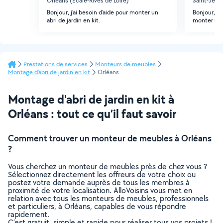
Orléans (Ecale-Rives de Loire)
Saint-Jean
Bonjour, j'ai besoin d'aide pour monter un
Bonjour, j
abri de jardin en kit.
monter un 
Prestations de services
Monteurs de meubles
Montage d'abri de jardin en kit
Orléans
Montage d'abri de jardin en kit à
Orléans : tout ce qu’il faut savoir
Comment trouver un monteur de meubles à Orléans
?
Vous cherchez un monteur de meubles près de chez vous ?
Sélectionnez directement les offreurs de votre choix ou
postez votre demande auprès de tous les membres à
proximité de votre localisation. AlloVoisins vous met en
relation avec tous les monteurs de meubles, professionnels
et particuliers, à Orléans, capables de vous répondre
rapidement.
C’est gratuit, simple et rapide pour réaliser tous vos projets !