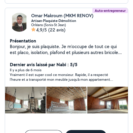
Auto-entrepreneur
Omar Makroum (MKM RENOV)
Artisan-Plaquiste-Démolition
Orléans (Sonis-St Jean)
4,9/5
(22 avis)
Présentation
Bonjour, je suis plaquiste. Je m'occupe de tout ce qui
est placo, isolation, plafond et plusieurs autres bricoles
d'intérieur. Devis gratuit. Si vous cherchez quelqu'un de
pro contactez moi.
Dernier avis laissé par Nabi : 5/5
Il y a plus de 6 mois
Vraiment il est super cool ce monsieur. Rapide, il a respecté
l’heure et a transporté mon meuble jusqu’à mon appartement.
Rien à dire