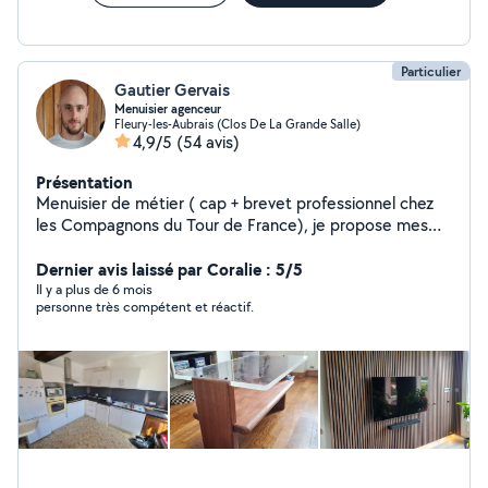
Particulier
Gautier Gervais
Menuisier agenceur
Fleury-les-Aubrais (Clos De La Grande Salle)
4,9/5
(54 avis)
Présentation
Menuisier de métier ( cap + brevet professionnel chez
les Compagnons du Tour de France), je propose mes
services pour : du montage de meubles, fixation de
meubles, fabrication, manutention, bricolage et diverses
Dernier avis laissé par Coralie : 5/5
autres missions. Je suis équipé d'une visseuse et d'une
Il y a plus de 6 mois
personne très compétent et réactif.
caisse à outils ainsi que divers outils portatifs.