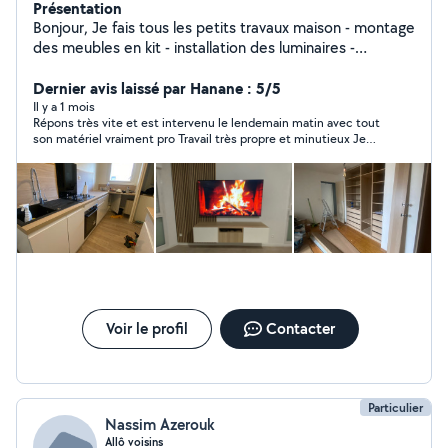
Présentation
Bonjour, Je fais tous les petits travaux maison - montage
des meubles en kit - installation des luminaires -
changement des Robinets - fixation ( TV , Étagères,
Dernier avis laissé par Hanane : 5/5
placards , Rideaux ) - décoration
Il y a 1 mois
Répons très vite et est intervenu le lendemain matin avec tout
son matériel vraiment pro Travail très propre et minutieux Je
garde le contact pour tout autre prestation Merci
Voir le profil
Contacter
Particulier
Nassim Azerouk
Allô voisins