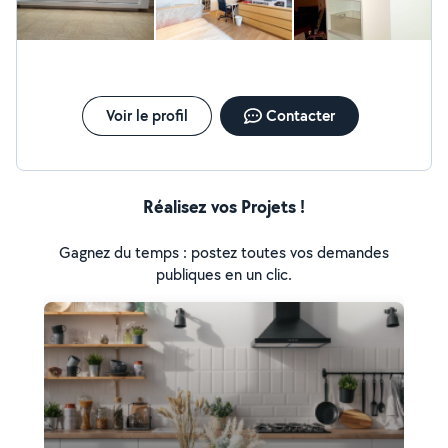
plus important !!! Sérieux, et de confiance. TRES BIEN
OUTILLÉ... je suis experimente meubles IKEA. LEROY
MERLIN. CASTO... Pose de parquet,Lino.. Montage de
Meuble , dressing... je reste à votre écoute et
disposition. Jean marc
Voir le profil
Contacter
Réalisez vos Projets !
Gagnez du temps : postez toutes vos demandes
publiques en un clic.