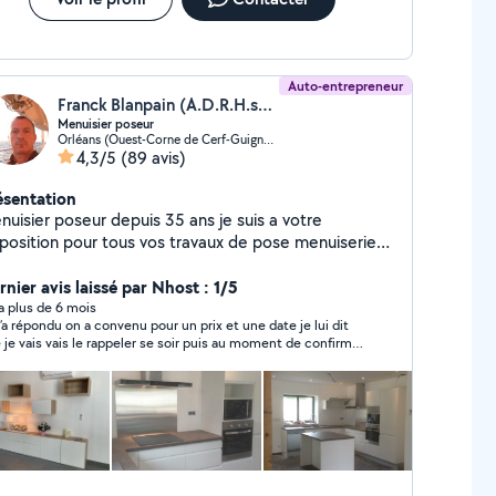
Auto-entrepreneur
Franck Blanpain (A.D.R.H.services)
Menuisier poseur
Orléans (Ouest-Corne de Cerf-Guignegault)
4,3/5
(89 avis)
ésentation
nuisier poseur depuis 35 ans je suis a votre
sposition pour tous vos travaux de pose menuiseries
 extérieur fenêtres volets roulant , climatisation
ortes , montage de meubles , pose cuisine , parquet
rnier avis laissé par Nhost : 1/5
certain produit
y a plus de 6 mois
m’a répondu on a convenu pour un prix et une date je lui dit
mme la création sur mesure de verrière type atelier
 je vais vais le rappeler se soir puis au moment de confirmer
c ou sans ouvrant, le parquet ,et toute la
me répond plus il lis mes messages mais ne me répond pas
uiserie portes, fenêtres,volets ,Velux . produit
mage il a l’air professionnel sauf a la fin il suffisait de me le
ais garantie constructeur Déplacement pour devis
e on peux prévenir si on vient pas cordialement.
tuit