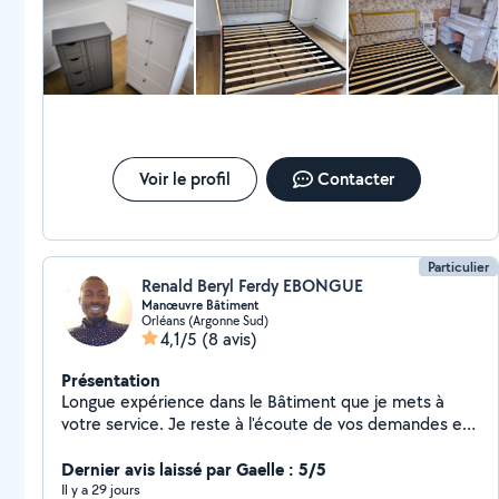
standards). Maçonnerie : scellement poteaux clôture,
rebouchage trous/fissures, petites réparations
béton/mur, enduit basique, construction mur, clôture...
Bricolage général : montage meubles (IKEA, cuisine,
armoires), fixation TV murale/tringles/étagères, pose
placo léger, peinture/enduit simple, moulure,
assemblage tout type. Et tout ce qui demande de la
précision et des mains agiles ! Sérieux, ponctuel,
Voir le profil
Contacter
propre et efficace. Devis gratuit sur place ou photos,
tarifs raisonnables.
Particulier
Renald Beryl Ferdy EBONGUE
Manœuvre Bâtiment
Orléans (Argonne Sud)
4,1/5
(8 avis)
Présentation
Longue expérience dans le Bâtiment que je mets à
votre service. Je reste à l'écoute de vos demandes et
vous propose une solution adaptée à votre budget.
Votre satisfaction reste ma priorité.
Dernier avis laissé par Gaelle : 5/5
Il y a 29 jours