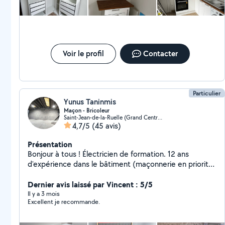
Voir le profil
Contacter
Particulier
Yunus Taninmis
Maçon - Bricoleur
Saint-Jean-de-la-Ruelle (Grand Centre Ville)
4,7/5
(45 avis)
Présentation
Bonjour à tous ! Électricien de formation. 12 ans
d'expérience dans le bâtiment (maçonnerie en priorité,
gros œuvre et finitions). Je suis très manuel et
polyvalent pour tous les petits travaux du quotidien. Je
Dernier avis laissé par Vincent : 5/5
propose mes services à Orléans et alentours.
Il y a 3 mois
Excellent je recommande.
Électricité légère : pose de
prises/interrupteurs/luminaires, détecteurs de fumée,
petits dépannages (non-consuel, installations