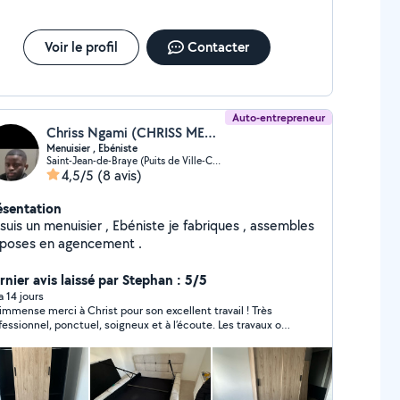
Voir le profil
Contacter
Auto-entrepreneur
Chriss Ngami (CHRISS MEUBLES)
Menuisier , Ebéniste
Saint-Jean-de-Braye (Puits de Ville-Centre Ville)
4,5/5
(8 avis)
ésentation
un menuisier , Ebéniste je fabriques , assembles
 poses en agencement .
rnier avis laissé par Stephan : 5/5
 a 14 jours
immense merci à Christ pour son excellent travail ! Très
fessionnel, ponctuel, soigneux et à l’écoute. Les travaux ont
 réalisés avec beaucoup de sérieux et le résultat est
eccable. Je suis entièrement satisfait et je le recommande
s hésitation. C’est un vrai plaisir de faire appel à quelqu’un
ussi compétent et fiable. Encore merci !