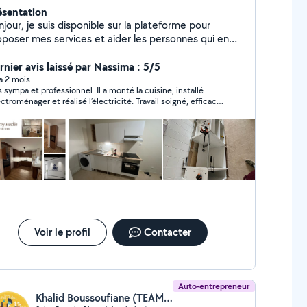
ésentation
jour, je suis disponible sur la plateforme pour
oposer mes services et aider les personnes qui en
 besoin. Sérieux, motivé et à l'écoute, je m'engage à
rnir un travail de qualité et à instaurer une relation
rnier avis laissé par Nassima : 5/5
 confiance avec vous
 a 2 mois
s sympa et professionnel. Il a monté la cuisine, installé
lectroménager et réalisé l’électricité. Travail soigné, efficace,
c un très bon rapport qualité-prix. Je recommande. Je n
terais pas à refaire appel à lui.
Voir le profil
Contacter
Auto-entrepreneur
Khalid Boussoufiane (TEAM TECH)