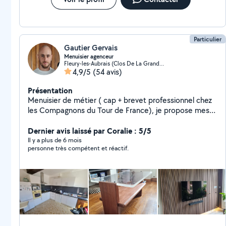
Particulier
Gautier Gervais
Menuisier agenceur
Fleury-les-Aubrais (Clos De La Grande Salle)
4,9/5
(54 avis)
Présentation
Menuisier de métier ( cap + brevet professionnel chez
les Compagnons du Tour de France), je propose mes
services pour : du montage de meubles, fixation de
meubles, fabrication, manutention, bricolage et
Dernier avis laissé par Coralie : 5/5
diverses autres missions. Je suis équipé d'une visseuse
Il y a plus de 6 mois
personne très compétent et réactif.
et d'une caisse à outils ainsi que divers outils portatifs.