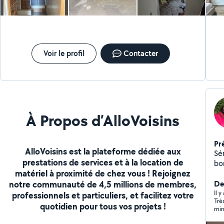
Voir le profil
Contacter
À Propos d’AlloVoisins
Pr
AlloVoisins est la plateforme dédiée aux
Sé
prestations de services et à la location de
bo
matériel à proximité de chez vous ! Rejoignez
notre communauté de 4,5 millions de membres,
Der
Il y
professionnels et particuliers, et facilitez votre
Trè
quotidien pour tous vos projets !
minutie
de 