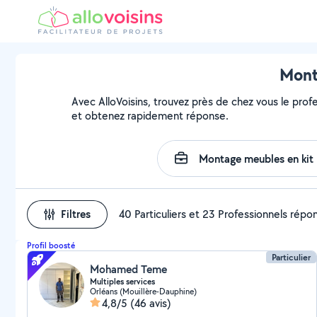
Monta
Avec AlloVoisins, trouvez près de chez vous le profe
et obtenez rapidement réponse.
Filtres
40 Particuliers et 23 Professionnels répo
Profil boosté
Particulier
Mohamed Teme
Multiples services
Orléans (Mouillère-Dauphine)
4,8/5
(46 avis)