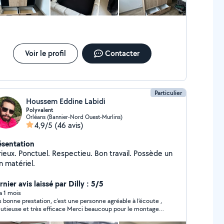
Voir le profil
Contacter
Particulier
Houssem Eddine Labidi
Polyvalent
Orléans (Bannier-Nord Ouest-Murlins)
4,9/5
(46 avis)
ésentation
rieux. Ponctuel. Respectieu. Bon travail. Possède un
n matériel.
nier avis laissé par Dilly : 5/5
 a 1 mois
s bonne prestation, c’est une personne agréable à l’écoute ,
use et très efficace Merci beaucoup pour le montage
mes dressing