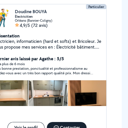
Particulier
Doudine BOUYA
Électricitien
Orléans (Bannier-Coligny)
4,9/5
(72 avis)
ésentation
ctricien, informaticien (hard et softs) et Bricoleur. Je
us propose mes services en : Électricité bâtiment.
stallation des bornes électriques (WALLBOX) pour
s voitures. Réseau informatique. Maintenance
rnier avis laissé par Agathe : 5/5
formatique (hardware, softwares) Caméras de
y a plus de 6 mois
s bonne prestation, ponctualité et professionnalisme au
veillance, anti-intrusion, détection d'incendie.
ez-vous avec un très bon rapport qualité prix. Mon dressing
ntage tous type de meubles. Installation des
 parfaitement monté sans perçage dans les murs. Des
sines. Serviable et appliqué je pourrai mettre en
seils d’installations m’ont été donnés, pour un éventuel
re mon savoir faire pour que votre installation soit
prochain dressing. Je recommande ! Encore merci.
 sécurité. Dépannages 24/7 Appareillage (tableau de
stribution, caméras de surveillance, DVR, micro
dinateurs, détecteurs de mouvements, détecteurs
fumée, sonores, prise, interrupteur, éclairage ...)
érieur extérieur
Voir le profil
Contacter