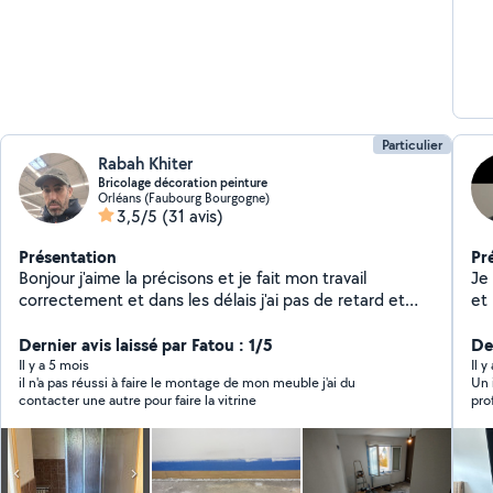
Particulier
Rabah Khiter
Bricolage décoration peinture
Orléans (Faubourg Bourgogne)
3,5/5
(31 avis)
Présentation
Pr
Bonjour j'aime la précisons et je fait mon travail
Je suis 
correctement et dans les délais j'ai pas de retard et
et
tout mes devis gratuit .
Dernier avis laissé par Fatou : 1/5
De
Il y a 5 mois
Il y
il n'a pas réussi à faire le montage de mon meuble j'ai du
Un 
contacter une autre pour faire la vitrine
pro
été
imp
san
d’a