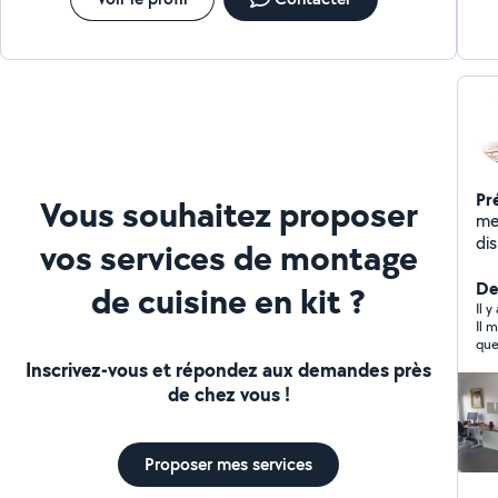
Pr
Vous souhaitez proposer
me
di
vos services de montage
intérieur
,p
De
de cuisine en kit ?
etc je peut aussi faire la fourniture sur 
Il 
Il 
co
que
ave
il 
Inscrivez-vous et répondez aux demandes près
men
dom
de chez vous !
franç
dir
gra
Proposer mes services