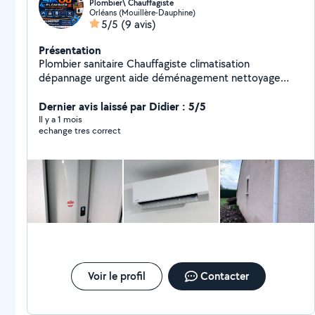
Plombier\ Chauffagiste
Orléans (Mouillère-Dauphine)
5/5
(9 avis)
Présentation
Plombier sanitaire Chauffagiste climatisation
dépannage urgent aide déménagement nettoyage
Pose de kit et meubles de cuisine fixation de télé au
mur et tous les petits travaux merci
Dernier avis laissé par Didier : 5/5
Il y a 1 mois
echange tres correct
Voir le profil
Contacter