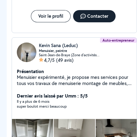
Voir le profil
Contacter
Auto-entrepreneur
Kevin Sana (Leduc)
Menuisier, peintre
Saint-Jean-de-Braye (Zone d'activités Ouest)
4,7/5
(49 avis)
Présentation
Menuisier expérimenté, je propose mes services pour
tous vos travaux de menuiserie montage de meubles,
cuisine, peinture intérieur, papier peint, sol parquet
Dernier avis laissé par Umm : 5/5
Il y a plus de 6 mois
super boulot merci beaucoup