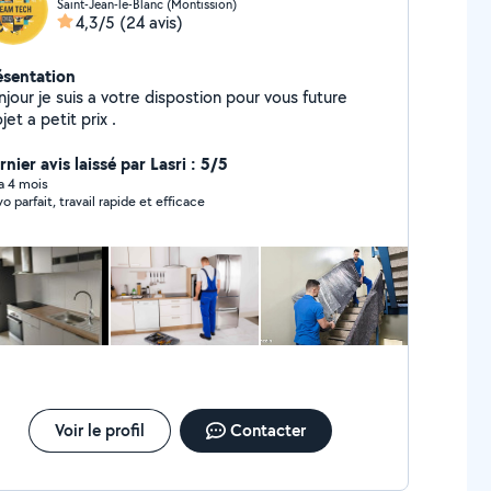
Saint-Jean-le-Blanc (Montission)
4,3/5
(24 avis)
ésentation
votre dispostion pour vous future
jet a petit prix .
nier avis laissé par Lasri : 5/5
 a 4 mois
vo parfait, travail rapide et efficace
Voir le profil
Contacter