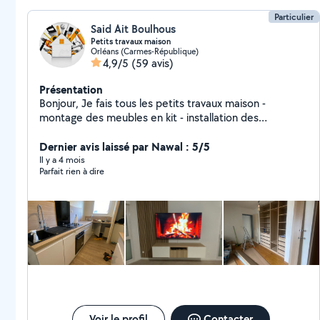
Particulier
Said Ait Boulhous
Petits travaux maison
Orléans (Carmes-République)
4,9/5
(59 avis)
Présentation
Bonjour, Je fais tous les petits travaux maison -
montage des meubles en kit - installation des
luminaires - changement des Robinets - fixation ( TV ,
Dernier avis laissé par Nawal : 5/5
Étagères, placards , Rideaux ) - décoration
Il y a 4 mois
Parfait rien à dire
Voir le profil
Contacter