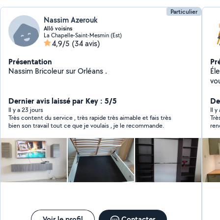
Particulier
Nassim Azerouk
Allô voisins
La Chapelle-Saint-Mesmin (Est)
4,9/5
(34 avis)
Présentation
Pr
Nassim Bricoleur sur Orléans .
Éle
vo
In
Dernier avis laissé par Key : 5/5
le
De
in
Il y a 23 jours
Il 
Très content du service , très rapide très aimable et fais très
Trè
sur
bien son travail tout ce que je voulais , je le recommande.
rend
Mo
est
cui
con
œuv
en
di
or
de 
int
Voir le profil
Contacter