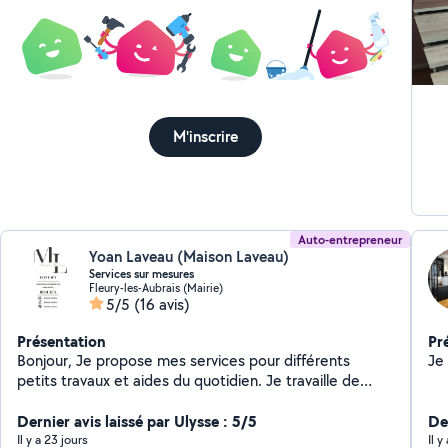
M'inscrire
Auto-entrepreneur
Yoan Laveau (Maison Laveau)
Services sur mesures
Fleury-les-Aubrais (Mairie)
5/5
(16 avis)
Présentation
Pr
Bonjour, Je propose mes services pour différents
Je 
petits travaux et aides du quotidien. Je travaille de
manière sérieuse, propre et avec le souci du travail
bien fait. Montage de meubles Petit bricolage Aide
Dernier avis laissé par Ulysse : 5/5
De
déménagement Nettoyage / rangement Petits travaux
Il y a 23 jours
Il y