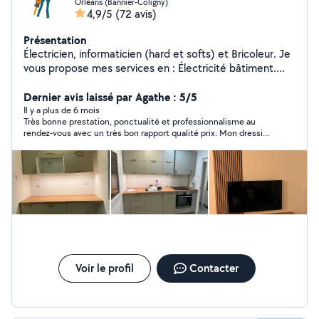
Orléans (Bannier-Coligny)
4,9/5
(72 avis)
Présentation
Électricien, informaticien (hard et softs) et Bricoleur. Je
vous propose mes services en : Électricité bâtiment.
Installation des bornes électriques (WALLBOX) pour les
voitures. Réseau informatique. Maintenance
Dernier avis laissé par Agathe : 5/5
informatique (hardware, softwares) Caméras de
Il y a plus de 6 mois
Très bonne prestation, ponctualité et professionnalisme au
surveillance, anti-intrusion, détection d'incendie.
rendez-vous avec un très bon rapport qualité prix. Mon dressing
Montage tous type de meubles. Installation des
est parfaitement monté sans perçage dans les murs. Des
cuisines. Serviable et appliqué je pourrai mettre en
conseils d’installations m’ont été donnés, pour un éventuel
œuvre mon savoir faire pour que votre installation soit
prochain dressing. Je recommande ! Encore merci.
en sécurité. Dépannages 24/7 Appareillage (tableau de
distribution, caméras de surveillance, DVR, micro
ordinateurs, détecteurs de mouvements, détecteurs de
fumée, sonores, prise, interrupteur, éclairage ...)
intérieur extérieur
Voir le profil
Contacter