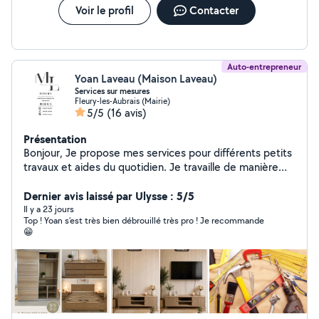
Voir le profil
Contacter
Auto-entrepreneur
Yoan Laveau (Maison Laveau)
Services sur mesures
Fleury-les-Aubrais (Mairie)
5/5
(16 avis)
Présentation
Bonjour, Je propose mes services pour différents petits
travaux et aides du quotidien. Je travaille de manière
sérieuse, propre et avec le souci du travail bien fait.
Montage de meubles Petit bricolage Aide
Dernier avis laissé par Ulysse : 5/5
déménagement Nettoyage / rangement Petits travaux
Il y a 23 jours
Top ! Yoan s’est très bien débrouillé très pro ! Je recommande
divers Services personnalisés selon vos besoins Je suis
😁
flexible et je m'adapte à votre demande. N'hésitez pas
à me contacter pour discuter de votre besoin et trouver
la meilleure solution. Disponible rapidement Réponse
rapide