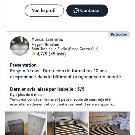
Voir le profil
Contacter
Particulier
Yunus Taninmis
Maçon - Bricoleur
Saint-Jean-de-la-Ruelle (Grand Centre Ville)
4,7/5
(45 avis)
Présentation
Bonjour à tous ! Électricien de formation. 12 ans
d'expérience dans le bâtiment (maçonnerie en priorité,
gros œuvre et finitions). Je suis très manuel et
polyvalent pour tous les petits travaux du quotidien. Je
Dernier avis laissé par Isabelle : 5/5
propose mes services à Orléans et alentours. Électricité
Il y a plus de 6 mois
Yunus est ponctuel ,le travail [ petit meuble de cuisine]a été
légère : pose de prises/interrupteurs/luminaires,
rexécuté rapidement et concentieusement. J referais appel à
détecteurs de fumée, petits dépannages (non-consuel,
lui en cas de besoin .je recommande
installations standards). Maçonnerie : scellement
poteaux clôture, rebouchage trous/fissures, petites
réparations béton/mur, enduit basique, construction
mur, clôture... Bricolage général : montage meubles