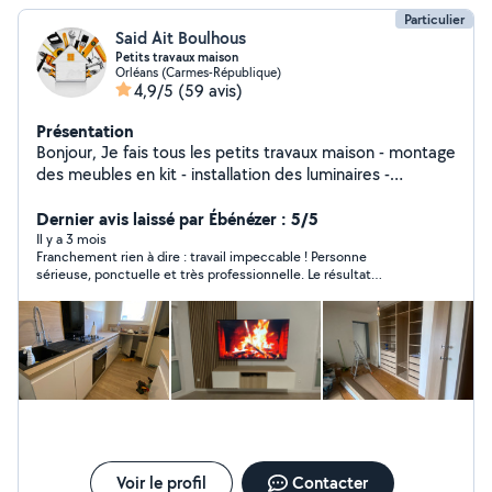
Particulier
Said Ait Boulhous
Petits travaux maison
Orléans (Carmes-République)
4,9/5
(59 avis)
Présentation
Bonjour, Je fais tous les petits travaux maison - montage
des meubles en kit - installation des luminaires -
changement des Robinets - fixation ( TV , Étagères,
Dernier avis laissé par Ébénézer : 5/5
placards , Rideaux ) - décoration
Il y a 3 mois
Franchement rien à dire : travail impeccable ! Personne
sérieuse, ponctuelle et très professionnelle. Le résultat
dépasse mes attentes, surtout pour un prix aussi raisonnable.
Je referai appel sans hésiter.
Voir le profil
Contacter