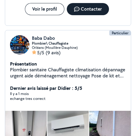
Voir le profil
Contacter
Particulier
Baba Dabo
Plombier\ Chauffagiste
Orléans (Mouillère-Dauphine)
5/5
(9 avis)
Présentation
Plombier sanitaire Chauffagiste climatisation dépannage
urgent aide déménagement nettoyage Pose de kit et
meubles de cuisine fixation de télé au mur et tous les
petits travaux merci
Dernier avis laissé par Didier : 5/5
Il y a 1 mois
echange tres correct