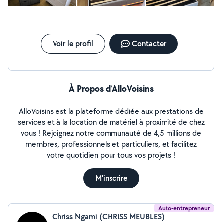
(IKEA, cuisine, armoires), fixation TV murale/tringles/
étagères, pose placo léger, peinture/enduit simple,
moulure, assemblage tout type. Et tout ce qui demande
de la précision et des mains agiles ! Sérieux, ponctuel,
propre et efficace. Devis gratuit sur place ou photos,
Voir le profil
Contacter
tarifs raisonnables.
À Propos d’AlloVoisins
AlloVoisins est la plateforme dédiée aux prestations de
services et à la location de matériel à proximité de chez
vous ! Rejoignez notre communauté de 4,5 millions de
membres, professionnels et particuliers, et facilitez
votre quotidien pour tous vos projets !
M'inscrire
Auto-entrepreneur
Chriss Ngami (CHRISS MEUBLES)