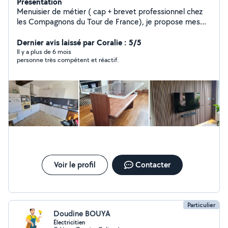
Présentation
Menuisier de métier ( cap + brevet professionnel chez
les Compagnons du Tour de France), je propose mes
services pour : du montage de meubles, fixation de
meubles, fabrication, manutention, bricolage et diverses
Dernier avis laissé par Coralie : 5/5
autres missions. Je suis équipé d'une visseuse et d'une
Il y a plus de 6 mois
personne très compétent et réactif.
caisse à outils ainsi que divers outils portatifs.
Voir le profil
Contacter
Particulier
Doudine BOUYA
Électricitien