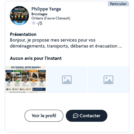
Particulier
Philippe Yanga
Bricolages
Orléans (Fiacre-Chenault)
-/5
Présentation
Bonjour, je propose mes services pour vos
déménagements, transports, débarras et évacuation de
déchets/gravats. Je m'occupe du chargement,
transport et déchargement avec sérieux et efficacité.
Aucun avis pour l'instant
N'hésitez pas à me contacter pour un devis adapté à
votre besoin.
Voir le profil
Contacter