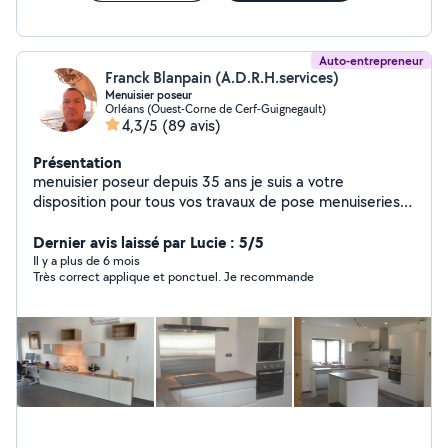
Auto-entrepreneur
Franck Blanpain (A.D.R.H.services)
Menuisier poseur
Orléans (Ouest-Corne de Cerf-Guignegault)
4,3/5
(89 avis)
Présentation
menuisier poseur depuis 35 ans je suis a votre
disposition pour tous vos travaux de pose menuiseries
intérieur extérieur fenêtres volets roulant , climatisation
,portes , montage de meubles , pose cuisine , parquet
Dernier avis laissé par Lucie : 5/5
etc je peut aussi faire la fourniture sur certain produit
Il y a plus de 6 mois
Très correct applique et ponctuel. Je recommande
comme la création sur mesure de verrière type atelier
avec ou sans ouvrant, le parquet ,et toute la menuiserie
portes, fenêtres,volets ,Velux . produit français garantie
constructeur Déplacement pour devis gratuit