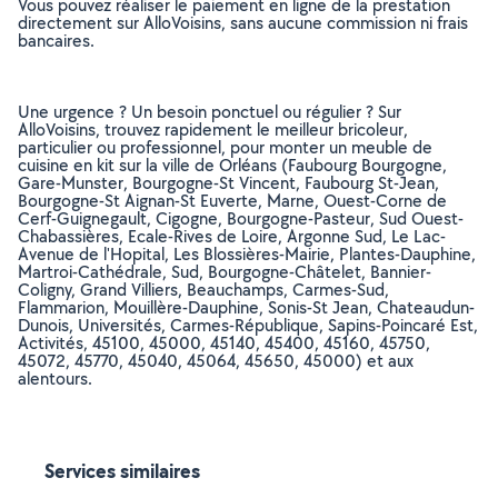
Vous pouvez réaliser le paiement en ligne de la prestation
directement sur AlloVoisins, sans aucune commission ni frais
bancaires.
Une urgence ? Un besoin ponctuel ou régulier ? Sur
AlloVoisins, trouvez rapidement le meilleur bricoleur,
particulier ou professionnel, pour monter un meuble de
cuisine en kit sur la ville de Orléans (Faubourg Bourgogne,
Gare-Munster, Bourgogne-St Vincent, Faubourg St-Jean,
Bourgogne-St Aignan-St Euverte, Marne, Ouest-Corne de
Cerf-Guignegault, Cigogne, Bourgogne-Pasteur, Sud Ouest-
Chabassières, Ecale-Rives de Loire, Argonne Sud, Le Lac-
Avenue de l'Hopital, Les Blossières-Mairie, Plantes-Dauphine,
Martroi-Cathédrale, Sud, Bourgogne-Châtelet, Bannier-
Coligny, Grand Villiers, Beauchamps, Carmes-Sud,
Flammarion, Mouillère-Dauphine, Sonis-St Jean, Chateaudun-
Dunois, Universités, Carmes-République, Sapins-Poincaré Est,
Activités, 45100, 45000, 45140, 45400, 45160, 45750,
45072, 45770, 45040, 45064, 45650, 45000) et aux
alentours.
Services similaires