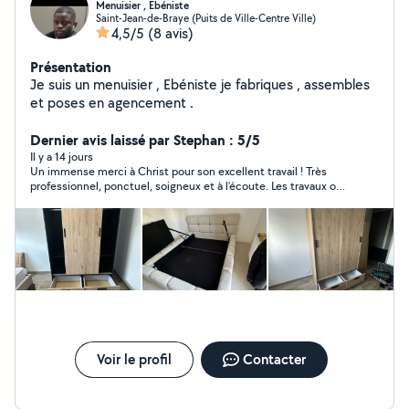
Menuisier , Ebéniste
Saint-Jean-de-Braye (Puits de Ville-Centre Ville)
4,5/5
(8 avis)
Présentation
Je suis un menuisier , Ebéniste je fabriques , assembles
et poses en agencement .
Dernier avis laissé par Stephan : 5/5
Il y a 14 jours
Un immense merci à Christ pour son excellent travail ! Très
professionnel, ponctuel, soigneux et à l’écoute. Les travaux ont
été réalisés avec beaucoup de sérieux et le résultat est
impeccable. Je suis entièrement satisfait et je le recommande
sans hésitation. C’est un vrai plaisir de faire appel à quelqu’un
d’aussi compétent et fiable. Encore merci !
Voir le profil
Contacter