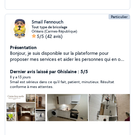
concrétiser vos projets en toute sérénité !
Particulier
Smail Fennouch
Tout type de bricolage
Orléans (Carmes-République)
5/5
(42 avis)
Présentation
Bonjour, je suis disponible sur la plateforme pour
proposer mes services et aider les personnes qui en ont
besoin. Sérieux, motivé et à l'écoute, je m'engage à
fournir un travail de qualité et à instaurer une relation de
Dernier avis laissé par Ghislaine : 5/5
confiance avec vous
Il y a 13 jours
Smail est sérieux dans ce qu'il fait, patient, minutieux. Résultat
conforme à mes attentes.