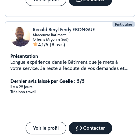
Particulier
Renald Beryl Ferdy EBONGUE
Manœuvre Bâtiment
Orléans (Argonne Sud)
4,1/5
(8 avis)
Présentation
Longue expérience dans le Bâtiment que je mets à
votre service. Je reste à l'écoute de vos demandes et
vous propose une solution adaptée à votre budget.
Votre satisfaction reste ma priorité.
Dernier avis laissé par Gaelle : 5/5
Il y a 29 jours
Très bon travail
Voir le profil
Contacter