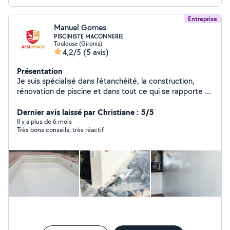
Entreprise
Manuel Gomes
PISCINISTE MACONNERIE
Toulouse (Gironis)
4,2/5
(5 avis)
Présentation
Je suis spécialisé dans l'étanchéité, la construction,
rénovation de piscine et dans tout ce qui se rapporte à
la résine (terrasse, rénovation piscine coque, étanchéité
toit terrasse) Avec plus de 20 ans d'expérience dans
Dernier avis laissé par Christiane : 5/5
une entreprise nationale de renforcement de structure,
Il y a plus de 6 mois
Très bons conseils, très réactif
étanchéité de chateau d'eau et j'en passe... je suis à
même de répondre à vos besoins.