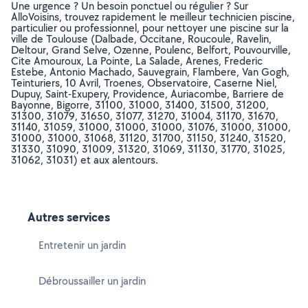
Une urgence ? Un besoin ponctuel ou régulier ? Sur
AlloVoisins, trouvez rapidement le meilleur technicien piscine,
particulier ou professionnel, pour nettoyer une piscine sur la
ville de Toulouse (Dalbade, Occitane, Roucoule, Ravelin,
Deltour, Grand Selve, Ozenne, Poulenc, Belfort, Pouvourville,
Cite Amouroux, La Pointe, La Salade, Arenes, Frederic
Estebe, Antonio Machado, Sauvegrain, Flambere, Van Gogh,
Teinturiers, 10 Avril, Troenes, Observatoire, Caserne Niel,
Dupuy, Saint-Exupery, Providence, Auriacombe, Barriere de
Bayonne, Bigorre, 31100, 31000, 31400, 31500, 31200,
31300, 31079, 31650, 31077, 31270, 31004, 31170, 31670,
31140, 31059, 31000, 31000, 31000, 31076, 31000, 31000,
31000, 31000, 31068, 31120, 31700, 31150, 31240, 31520,
31330, 31090, 31009, 31320, 31069, 31130, 31770, 31025,
31062, 31031) et aux alentours.
Autres services
Entretenir un jardin
Débroussailler un jardin