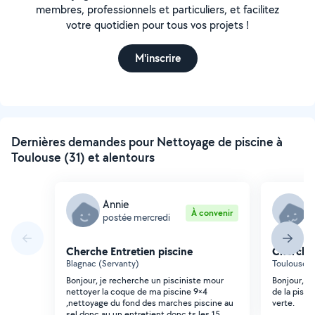
membres, professionnels et particuliers, et facilitez
votre quotidien pour tous vos projets !
M'inscrire
Dernières demandes pour Nettoyage de piscine à
Toulouse (31) et alentours
Annie
A
À convenir
postée mercredi
p
Cherche Entretien piscine
Cherche 
Blagnac (Servanty)
Toulouse (P
Bonjour, je recherche un pisciniste mour
Bonjour, j'a
nettoyer la coque de ma piscine 9×4
de la pisc
,nettoyage du fond des marches piscine au
verte.
sel donc au un entretient donc ts les 15