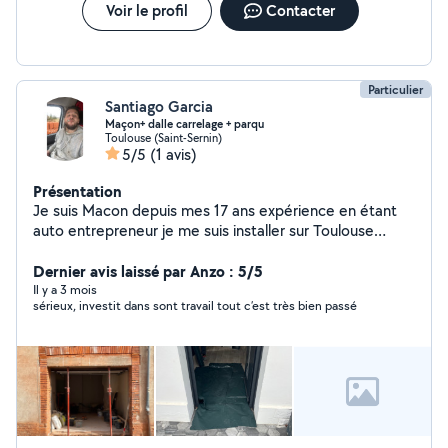
Voir le profil
Contacter
Particulier
Santiago Garcia
Maçon+ dalle carrelage + parqu
Toulouse (Saint-Sernin)
5/5
(1 avis)
Présentation
Je suis Macon depuis mes 17 ans expérience en étant
auto entrepreneur je me suis installer sur Toulouse
depuis peux prix raisonable avec la qualité et l
expérience au plaisir de vous aider
Dernier avis laissé par Anzo : 5/5
Il y a 3 mois
sérieux, investit dans sont travail tout c’est très bien passé