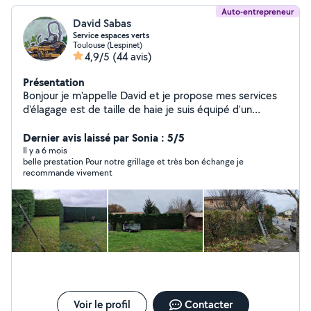
Auto-entrepreneur
David Sabas
Service espaces verts
Toulouse (Lespinet)
4,9/5
(44 avis)
Présentation
Bonjour je m'appelle David et je propose mes services
d'élagage est de taille de haie je suis équipé d'un
camion benne plus remorque Et de tout type de
matériel professionnel pour entretenir Votre jardin
Dernier avis laissé par Sonia : 5/5
Il y a 6 mois
belle prestation Pour notre grillage et très bon échange je
recommande vivement
Voir le profil
Contacter