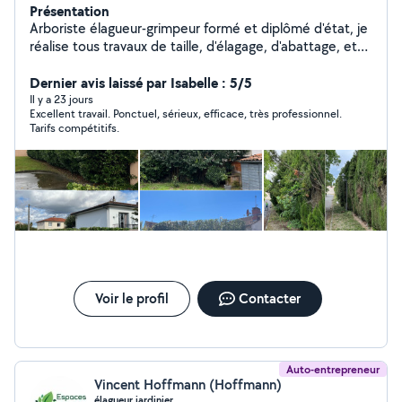
Présentation
Arboriste élagueur-grimpeur formé et diplômé d'état, je
réalise tous travaux de taille, d'élagage, d'abattage, et
de démontage d'arbres du plus simple au plus
complexe. Passionné et respectueux de l'arbre et de
Dernier avis laissé par Isabelle : 5/5
son milieu, je suis à votre écoute pour vous conseiller au
Il y a 23 jours
Excellent travail. Ponctuel, sérieux, efficace, très professionnel.
mieux dans la gestion de votre patrimoine arboré. Je
Tarifs compétitifs.
propose également la taille et le rabattage de haies, le
débroussaillage et le broyage de branches. N'hésitez
pas à me contacter pour toute demande. Assurance
professionnelle toutes hauteurs, travaux sur corde ou en
nacelle.
Voir le profil
Contacter
Auto-entrepreneur
Vincent Hoffmann (Hoffmann)
élagueur jardinier