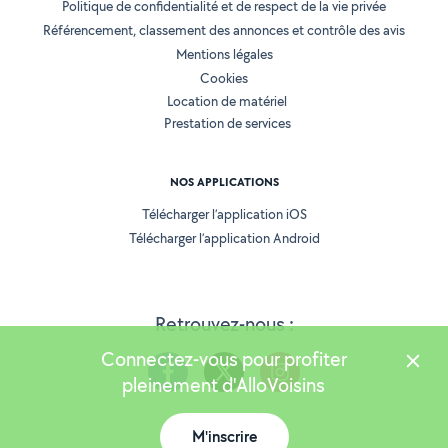
Politique de confidentialité et de respect de la vie privée
Référencement, classement des annonces et contrôle des avis
Mentions légales
Cookies
Location de matériel
Prestation de services
NOS APPLICATIONS
Télécharger l’application iOS
Télécharger l’application Android
Retrouvez-nous :
Connectez-vous pour profiter
pleinement d'AlloVoisins
M'inscrire
Version 25.5.3