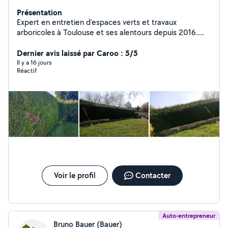
Présentation
Expert en entretien d'espaces verts et travaux
arboricoles à Toulouse et ses alentours depuis 2016.
Spécialisés dans l'élagage et l'abattage d'arbres, nous
intervenons avec précision pour garantir la santé de vos
Dernier avis laissé par Caroo : 5/5
arbres et la sécurité de votre
Il y a 16 jours
Réactif
Voir le profil
Contacter
Auto-entrepreneur
Bruno Bauer (Bauer)