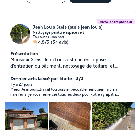
Auto-entrepreneur
Jean Louis Steis (steis jean louis)
Nettoyage peinture espace vert
Toulouse (Lespinet)
4,8/5
(34 avis)
Présentation
Monsieur Steis, Jean Louis est une entreprise
d'entretien du bâtiment, nettoyage de toiture, et
nettoyage de bâtiments tout support. Peinture intérieur
extérieur Entretien d'espaces verts (taille de haie
Dernier avis laissé par Marie : 5/5
,abattage d'arbres ,tonte) Équipée de matériel
Il y a 27 jours
Merci JeanLouis..travail toujours impeccablement bien fait ma
professionnel. Sérieux et à l'écoute du client.
haie revis. je vous remercie tous les deux pour votre sympathie
Déplacement dans tous le 31 Bon rapport qualité prix.
, votre réactivité et ce professionnalisme que je connaissais
N'hésitez à faire appel à mon entreprise.
déjà ...prix abordable également ..je vous recommande les yeux
fermés ..encore MERCI