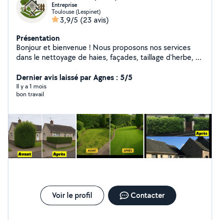
Entreprise
Toulouse (Lespinet)
3,9/5
(23 avis)
Présentation
Bonjour et bienvenue ! Nous proposons nos services
dans le nettoyage de haies, façades, taillage d'herbe, et
bien plus encore. Notre entreprise s'adapte à vos
besoins pour vous garantir un travail soigné et
Dernier avis laissé par Agnes : 5/5
satisfaisant. Nous réalisons également des prestations
Il y a 1 mois
bon travail
de peinture extérieure, intérieure, de volets, etc. Pose
ou réparation de clôtures, et autres travaux d'entretien.
sérieux, et à l'écoute de notre clientèle, nous mettons
notre savoir-faire à votre service pour vous satisfaire à
100 %. Nous sommes là pour ça !
Voir le profil
Contacter