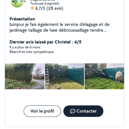
Toulouse (Lespinet)
4,7/5
(28 avis)
Présentation
bonjour je fais également le service d'élagage et de
jardinage taillage de haie débroussaillage tendre
pelouse évacuation des déchets végétaux entretien
parc et jardin création de gazon nettoyage fin de
Dernier avis laissé par Christel : 4/5
chantier abattage d'arbre nettoyage d'arbre
Il y a plus de 6 mois
Réactif et très sympathique
débarrassement de vos déchets végétaux avec fourgon
belle pour plus de renseignements n'hésitez pas à me
contacter déplacement et devis gratuit
Voir le profil
Contacter