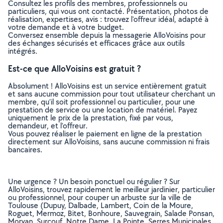
Consultez les profils des membres, professionnels ou
particuliers, qui vous ont contacté. Présentation, photos de
réalisation, expertises, avis : trouvez l'offreur idéal, adapté à
votre demande et à votre budget.
Conversez ensemble depuis la messagerie AlloVoisins pour
des échanges sécurisés et efficaces grâce aux outils
intégrés.
Est-ce que AlloVoisins est gratuit ?
Absolument ! AlloVoisins est un service entièrement gratuit
et sans aucune commission pour tout utilisateur cherchant un
membre, qu’il soit professionnel ou particulier, pour une
prestation de service ou une location de matériel. Payez
uniquement le prix de la prestation, fixé par vous,
demandeur, et l’offreur.
Vous pouvez réaliser le paiement en ligne de la prestation
directement sur AlloVoisins, sans aucune commission ni frais
bancaires.
Une urgence ? Un besoin ponctuel ou régulier ? Sur
AlloVoisins, trouvez rapidement le meilleur jardinier, particulier
ou professionnel, pour couper un arbuste sur la ville de
Toulouse (Dupuy, Dalbade, Lambert, Coin de la Moure,
Roguet, Mermoz, Bitet, Bonhoure, Sauvegrain, Salade Ponsan,
Morvan, Surcouf, Notre Dame, La Pointe, Serres Municipales,