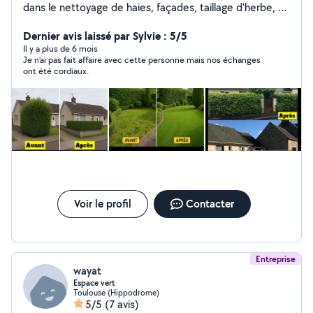
dans le nettoyage de haies, façades, taillage d'herbe, et
bien plus encore. Notre entreprise s'adapte à vos
besoins pour vous garantir un travail soigné et
Dernier avis laissé par Sylvie : 5/5
satisfaisant. Nous réalisons également des prestations
Il y a plus de 6 mois
Je n’ai pas fait affaire avec cette personne mais nos échanges
de peinture extérieure, intérieure, de volets, etc. Pose
ont été cordiaux.
ou réparation de clôtures, et autres travaux d'entretien.
sérieux, et à l'écoute de notre clientèle, nous mettons
notre savoir-faire à votre service pour vous satisfaire à
100 %. Nous sommes là pour ça !
Voir le profil
Contacter
Entreprise
wayat
Espace vert
Toulouse (Hippodrome)
5/5
(7 avis)