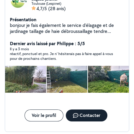
Toulouse (Lespinet)
4,7/5
(28 avis)
Présentation
bonjour je fais également le service d'élagage et de
jardinage taillage de haie débroussaillage tendre
pelouse évacuation des déchets végétaux entretien
parc et jardin création de gazon nettoyage fin de
Dernier avis laissé par Philippe : 5/5
chantier abattage d'arbre nettoyage d'arbre
Il y a 3 mois
réactif, ponctuel et pro. Je n' hésiterais pas à faire appel à vous
débarrassement de vos déchets végétaux avec fourgon
pour de prochains chantiers.
belle pour plus de renseignements n'hésitez pas à me
contacter déplacement et devis gratuit
Voir le profil
Contacter