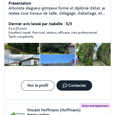
Présentation
Arboriste élagueur-grimpeur formé et diplômé d'état, je
réalise tous travaux de taille, d'élagage, d'abattage, et
de démontage d'arbres du plus simple au plus
complexe. Passionné et respectueux de l'arbre et de
Dernier avis laissé par Isabelle : 5/5
son milieu, je suis à votre écoute pour vous conseiller au
Il y a 23 jours
Excellent travail. Ponctuel, sérieux, efficace, très professionnel.
mieux dans la gestion de votre patrimoine arboré. Je
Tarifs compétitifs.
propose également la taille et le rabattage de haies, le
débroussaillage et le broyage de branches. N'hésitez
pas à me contacter pour toute demande. Assurance
professionnelle toutes hauteurs, travaux sur corde ou en
nacelle.
Voir le profil
Contacter
Auto-entrepreneur
Vincent Hoffmann (Hoffmann)
élagueur jardinier