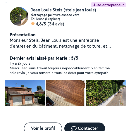
Auto-entrepreneur
Jean Louis Steis (steis jean louis)
Nettoyage peinture espace vert
Toulouse (Lespinet)
4,8/5
(34 avis)
Présentation
Monsieur Steis, Jean Louis est une entreprise
d'entretien du bâtiment, nettoyage de toiture, et
nettoyage de bâtiments tout support. Peinture intérieur
extérieur Entretien d'espaces verts (taille de haie
Dernier avis laissé par Marie : 5/5
,abattage d'arbres ,tonte) Équipée de matériel
Il y a 27 jours
Merci JeanLouis..travail toujours impeccablement bien fait ma
professionnel. Sérieux et à l'écoute du client.
haie revis. je vous remercie tous les deux pour votre sympathie
Déplacement dans tous le 31 Bon rapport qualité prix.
, votre réactivité et ce professionnalisme que je connaissais
N'hésitez à faire appel à mon entreprise.
déjà ...prix abordable également ..je vous recommande les yeux
fermés ..encore MERCI
Voir le profil
Contacter