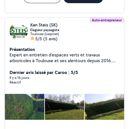
Auto-entrepreneur
Ken Steis (SK)
Elagueur paysagiste
Toulouse (Lespinet)
5/5
(5 avis)
Présentation
Expert en entretien d'espaces verts et travaux
arboricoles à Toulouse et ses alentours depuis 2016.
Spécialisés dans l'élagage et l'abattage d'arbres, nous
intervenons avec précision pour garantir la santé de vos
Dernier avis laissé par Caroo : 5/5
arbres et la sécurité de votre
Il y a 16 jours
Réactif