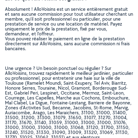
Absolument ! AlloVoisins est un service entièrement gratuit
et sans aucune commission pour tout utilisateur cherchant un
membre, qu’il soit professionnel ou particulier, pour une
prestation de service ou une location de matériel. Payez
uniquement le prix de la prestation, fixé par vous,
demandeur, et l’offreur.
Vous pouvez réaliser le paiement en ligne de la prestation
directement sur AlloVoisins, sans aucune commission ni frais
bancaires.
Une urgence ? Un besoin ponctuel ou régulier ? Sur
AlloVoisins, trouvez rapidement le meilleur jardinier, particulier
ou professionnel, pour entretenir une haie sur la ville de
Toulouse (Ramelet Moundi, Saint-Exupery, Tel Aviv, Biarritz,
Honore Serres, Touraine, Nicol, Gramont, Borderouge Sud-
Est, Gabriel Peri, Lespinet, Occitane, Mermoz, Saint-Leon,
Courrege, Les Capelles, Marche aux Cochons, Embouchure,
Mal Clabel, La Digue, Fontaine-Lestang, Barriere de Bayonne,
Zones d'Activites Sud, Becanne, Jacobins, St-Rome, Marvig,
Auriacombe, Arago, Les Maraichers, 31100, 31000, 31400,
31500, 31200, 31300, 31079, 31650, 31077, 31270, 31004,
31170, 31670, 31140, 31059, 31000, 31000, 31000, 31076,
31000, 31000, 31000, 31000, 31068, 31120, 31700, 31150,
31240, 31520, 31330, 31090, 31009, 31320, 31069, 31130,
31770, 31025, 31062, 31031) et aux alentours.