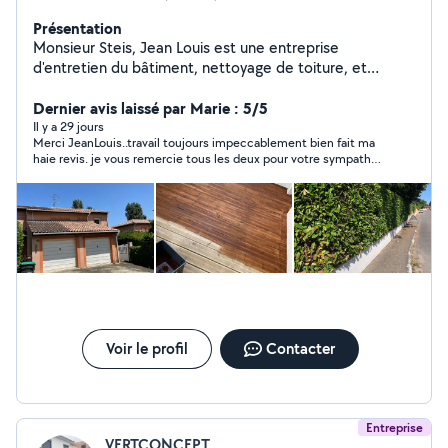
Présentation
Monsieur Steis, Jean Louis est une entreprise
d'entretien du bâtiment, nettoyage de toiture, et
nettoyage de bâtiments tout support. Peinture intérieur
extérieur Entretien d'espaces verts (taille de haie
Dernier avis laissé par Marie : 5/5
,abattage d'arbres ,tonte) Équipée de matériel
Il y a 29 jours
Merci JeanLouis..travail toujours impeccablement bien fait ma
professionnel. Sérieux et à l'écoute du client.
haie revis. je vous remercie tous les deux pour votre sympathie
Déplacement dans tous le 31 Bon rapport qualité prix.
, votre réactivité et ce professionnalisme que je connaissais
N'hésitez à faire appel à mon entreprise.
déjà ...prix abordable également ..je vous recommande les yeux
fermés ..encore MERCI
Voir le profil
Contacter
Entreprise
VERTCONCEPT