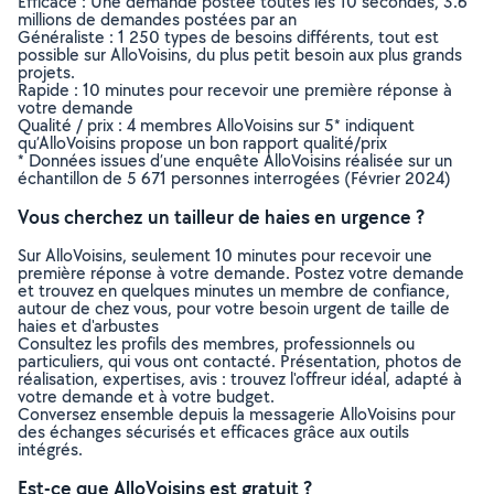
Efficace : Une demande postée toutes les 10 secondes, 3.6
millions de demandes postées par an
Généraliste : 1 250 types de besoins différents, tout est
possible sur AlloVoisins, du plus petit besoin aux plus grands
projets.
Rapide : 10 minutes pour recevoir une première réponse à
votre demande
Qualité / prix : 4 membres AlloVoisins sur 5* indiquent
qu’AlloVoisins propose un bon rapport qualité/prix
* Données issues d’une enquête AlloVoisins réalisée sur un
échantillon de 5 671 personnes interrogées (Février 2024)
Vous cherchez un tailleur de haies en urgence ?
Sur AlloVoisins, seulement 10 minutes pour recevoir une
première réponse à votre demande. Postez votre demande
et trouvez en quelques minutes un membre de confiance,
autour de chez vous, pour votre besoin urgent de taille de
haies et d'arbustes
Consultez les profils des membres, professionnels ou
particuliers, qui vous ont contacté. Présentation, photos de
réalisation, expertises, avis : trouvez l'offreur idéal, adapté à
votre demande et à votre budget.
Conversez ensemble depuis la messagerie AlloVoisins pour
des échanges sécurisés et efficaces grâce aux outils
intégrés.
Est-ce que AlloVoisins est gratuit ?