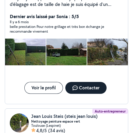
d'élagage est de taille de haie je suis équipé d'un
camion benne plus remorque Et de tout type de
matériel professionnel pour entretenir Votre jardin
Dernier avis laissé par Sonia : 5/5
Il y a 6 mois
belle prestation Pour notre grillage et très bon échange je
recommande vivement
Voir le profil
Contacter
Auto-entrepreneur
Jean Louis Steis (steis jean louis)
Nettoyage peinture espace vert
Toulouse (Lespinet)
4,8/5
(34 avis)