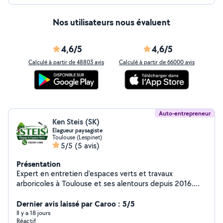
Désherbage/pulvérisation herbicide. -Piscine
(entretien).
Nos utilisateurs nous évaluent
4,6/5
4,6/5
Calculé à partir de 48803 avis
Calculé à partir de 66000 avis
Auto-entrepreneur
Ken Steis (SK)
Elagueur paysagiste
Toulouse (Lespinet)
5/5
(5 avis)
Présentation
Expert en entretien d'espaces verts et travaux
arboricoles à Toulouse et ses alentours depuis 2016.
Spécialisés dans l'élagage et l'abattage d'arbres, nous
intervenons avec précision pour garantir la santé de vos
Dernier avis laissé par Caroo : 5/5
arbres et la sécurité de votre
Il y a 18 jours
Réactif