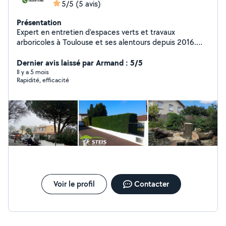
5/5
(5 avis)
Présentation
Expert en entretien d'espaces verts et travaux
arboricoles à Toulouse et ses alentours depuis 2016.
Spécialisés dans l'élagage et l'abattage d'arbres, nous
intervenons avec précision pour garantir la santé de vos
Dernier avis laissé par Armand : 5/5
arbres et la sécurité de votre
Il y a 5 mois
Rapidité, efficacité
Voir le profil
Contacter