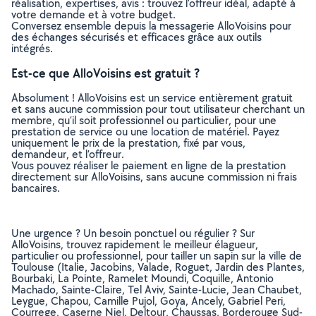
réalisation, expertises, avis : trouvez l'offreur idéal, adapté à
votre demande et à votre budget.
Conversez ensemble depuis la messagerie AlloVoisins pour
des échanges sécurisés et efficaces grâce aux outils
intégrés.
Est-ce que AlloVoisins est gratuit ?
Absolument ! AlloVoisins est un service entièrement gratuit
et sans aucune commission pour tout utilisateur cherchant un
membre, qu’il soit professionnel ou particulier, pour une
prestation de service ou une location de matériel. Payez
uniquement le prix de la prestation, fixé par vous,
demandeur, et l’offreur.
Vous pouvez réaliser le paiement en ligne de la prestation
directement sur AlloVoisins, sans aucune commission ni frais
bancaires.
Une urgence ? Un besoin ponctuel ou régulier ? Sur
AlloVoisins, trouvez rapidement le meilleur élagueur,
particulier ou professionnel, pour tailler un sapin sur la ville de
Toulouse (Italie, Jacobins, Valade, Roguet, Jardin des Plantes,
Bourbaki, La Pointe, Ramelet Moundi, Coquille, Antonio
Machado, Sainte-Claire, Tel Aviv, Sainte-Lucie, Jean Chaubet,
Leygue, Chapou, Camille Pujol, Goya, Ancely, Gabriel Peri,
Courrege, Caserne Niel, Deltour, Chaussas, Borderouge Sud-