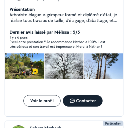
Présentation
Arboriste élagueur-grimpeur formé et diplômé d'état, je
réalise tous travaux de taille, d'élagage, d'abattage, et
de démontage d'arbres du plus simple au plus
complexe. Passionné et respectueux de l'arbre et de
Dernier avis laissé par Mélissa : 5/5
son milieu, je suis à votre écoute pour vous conseiller au
Il y a 6 jours
Excellente prestation !! Je recommande Nathan à 100% il est
mieux dans la gestion de votre patrimoine arboré. Je
très sérieux et son travail est impeccable. Merci à Nathan !
propose également la taille et le rabattage de haies, le
débroussaillage et le broyage de branches. N'hésitez
pas à me contacter pour toute demande. Assurance
professionnelle toutes hauteurs, travaux sur corde ou en
nacelle.
Voir le profil
Contacter
Particulier