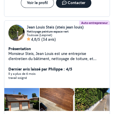
Voir le profil
Contacter
Auto-entrepreneur
Jean Louis Steis (steis jean louis)
Nettoyage peinture espace vert
Toulouse (Lespinet)
4,8/5
(34 avis)
Présentation
Monsieur Steis, Jean Louis est une entreprise
d'entretien du bâtiment, nettoyage de toiture, et
nettoyage de bâtiments tout support. Peinture intérieur
extérieur Entretien d'espaces verts (taille de haie
Dernier avis laissé par Philippe : 4/5
,abattage d'arbres ,tonte) Équipée de matériel
Il y a plus de 6 mois
travail soigné
professionnel. Sérieux et à l'écoute du client.
Déplacement dans tous le 31 Bon rapport qualité prix.
N'hésitez à faire appel à mon entreprise.