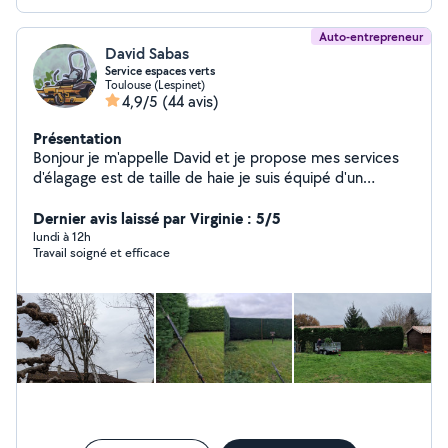
Auto-entrepreneur
David Sabas
Service espaces verts
Toulouse (Lespinet)
4,9/5
(44 avis)
Présentation
Bonjour je m'appelle David et je propose mes services
d'élagage est de taille de haie je suis équipé d'un
camion benne plus remorque Et de tout type de
matériel professionnel pour entretenir Votre jardin
Dernier avis laissé par Virginie : 5/5
lundi à 12h
Travail soigné et efficace