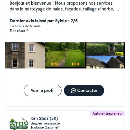
Bonjour et bienvenue ! Nous proposons nos services
dans le nettoyage de haies, façades, taillage d'herbe, et
bien plus encore. Notre entreprise s'adapte à vos
besoins pour vous garantir un travail soigné et
Dernier avis laissé par Sylvie : 2/5
satisfaisant. Nous réalisons également des prestations
Il y a plus de 6 mois
Très réactif
de peinture extérieure, intérieure, de volets, etc. Pose
ou réparation de clôtures, et autres travaux d'entretien.
sérieux, et à l'écoute de notre clientèle, nous mettons
notre savoir-faire à votre service pour vous satisfaire à
100 %. Nous sommes là pour ça !
Voir le profil
Contacter
Auto-entrepreneur
Ken Steis (SK)
Elagueur paysagiste
Toulouse (Lespinet)