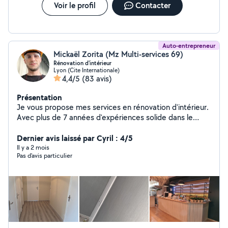
Voir le profil
Contacter
Auto-entrepreneur
Mickaël Zorita (Mz Multi-services 69)
Rénovation d'intérieur
Lyon (Cite Internationale)
4,4/5
(83 avis)
Présentation
Je vous propose mes services en rénovation d'intérieur.
Avec plus de 7 années d'expériences solide dans le
domaine de la rénovation, je vous propose mes services
afin d'améliorer vos espaces de vie , vos locaux ,
Dernier avis laissé par Cyril : 4/5
bureaux, domicile, etc... N'hésitez pas à me contacter
Il y a 2 mois
Pas d’avis particulier
en privée pour plus d'informations. Au plaisir de vous
répondre.