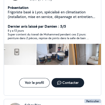
Présentation
Frigoriste basé à Lyon, spécialisé en climatisation
(installation, mise en service, dépannage et entretien
des systèmes split et multi-split). J'interviens
rapidement en période de forte chaleur _Camion
Dernier avis laissé par Damien : 5/5
disponible pour transport et livraison de meubles et
Il y a 13 jours
Super content du travail de Mohammed pendant ces 2 jours:
matériel. Montage et démontage de mobilier (cuisines,
peinture dans 2 pièces, reprise de joints dans la salle de bain et
armoires, lits, tables). Services de peinture et plomberie
de la manutention pour monter mon canapé dans l’escalier. Je
intérieure Avec des petits travaux _ Intervention rapide
recommande !
_Travail propre et soigné _Prix raisonnables Disponible
rapidement. N'hésitez pas à me contacter.
Voir le profil
Contacter
Particulier