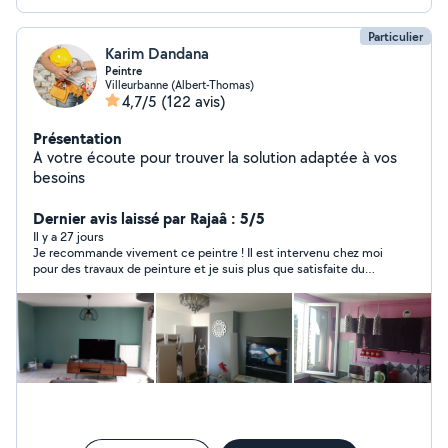
Particulier
Karim Dandana
Peintre
Villeurbanne (Albert-Thomas)
4,7/5
(122 avis)
Présentation
A votre écoute pour trouver la solution adaptée à vos
besoins
Dernier avis laissé par Rajaâ : 5/5
Il y a 27 jours
Je recommande vivement ce peintre ! Il est intervenu chez moi
pour des travaux de peinture et je suis plus que satisfaite du
résultat. Le travail a été réalisé avec beaucoup de soin et de
précision, les finitions sont impeccables. En plus d’être très
professionnel, il a été rapide tout en respectant les délais
annoncés. C’est très appréciable de tomber sur des personnes
comme ça. C’est une personne sérieuse, ponctuelle et à
l’écoute. Je n’hésiterai pas à refaire appel à lui et à le
recommander autour de moi les yeux fermés !