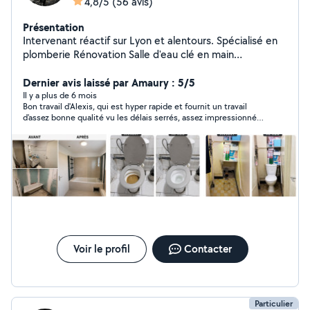
4,8/5
(56 avis)
Présentation
Intervenant réactif sur Lyon et alentours. Spécialisé en
plomberie Rénovation Salle d'eau clé en main
dépannage et urgence 7j/7 Fuite d'eau, débouchage
canalisation, chauffe-eau Devis + déplacement gratuits
Dernier avis laissé par Amaury : 5/5
(Lyon et régions lyonnaise ) [07-46-32-60-57]
Il y a plus de 6 mois
Bon travail d'Alexis, qui est hyper rapide et fournit un travail
d'assez bonne qualité vu les délais serrés, assez impressionné.
Seul petit B-mol il y avait quelques bouliches sur les murs
peints qui auraient pû être évitées. Rien à redire sinon, je
recommande et en plus Alexis est plutôt consciencieux et
mega sympathique.
Voir le profil
Contacter
Particulier