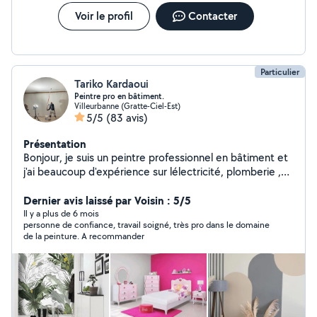
Voir le profil
Contacter
Particulier
Tariko Kardaoui
Peintre pro en bâtiment.
Villeurbanne (Gratte-Ciel-Est)
5/5
(83 avis)
Présentation
Bonjour, je suis un peintre professionnel en bâtiment et
j'ai beaucoup d'expérience sur lélectricité, plomberie ,et
tte sorte de bricolage,.travail propre avec des prix
sympa. n'hésitez pas à me contacter pour plus
Dernier avis laissé par Voisin : 5/5
d'informations merci à bientôt !
Il y a plus de 6 mois
personne de confiance, travail soigné, très pro dans le domaine
de la peinture. A recommander