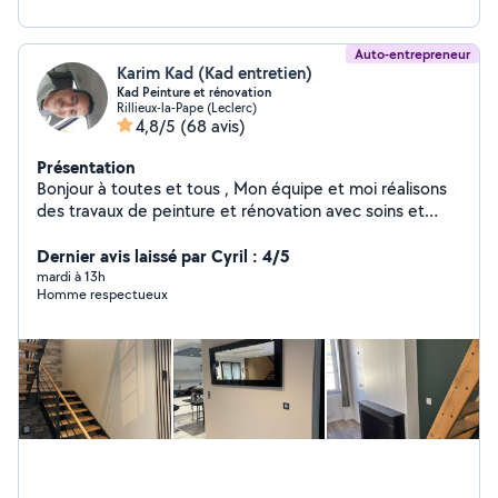
et finitions irréprochables Faites appel à Brimi
Rénovation et profitez d'un intérieur confortable, et
moderne Merci
Auto-entrepreneur
Karim Kad (Kad entretien)
Kad Peinture et rénovation
Rillieux-la-Pape (Leclerc)
4,8/5
(68 avis)
Présentation
Bonjour à toutes et tous , Mon équipe et moi réalisons
des travaux de peinture et rénovation avec soins et
professionnalisme toujours dans les délais hésitez pas à
me contacter je suis disponible et me déplace
Dernier avis laissé par Cyril : 4/5
gratuitement pour vos devis . Cordialement.
mardi à 13h
Homme respectueux