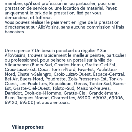
membre, qu’il soit professionnel ou particulier, pour une
prestation de service ou une location de matériel. Payez
uniquement le prix de la prestation, fixé par vous,
demandeur, et l’offreur.
Vous pouvez réaliser le paiement en ligne de la prestation
directement sur AlloVoisins, sans aucune commission ni frais
bancaires.
Une urgence ? Un besoin ponctuel ou régulier ? Sur
AlloVoisins, trouvez rapidement le meilleur peintre, particulier
ou professionnel, pour peindre un portail sur la ville de
Villeurbanne (Buers-Sud, Charles-Hernu, Gratte-Ciel-Est,
Croix-Luizet-Est, Doua, Tonkin-Nord, Fays-Est, Poulettes-
Nord, Einstein-Salengro, Croix-Luizet-Ouest, Espace-Central,
Bel-Air, Buers-Nord, Poudrette, Zola-Pressense-Est, Tonkin-
Ouest, Les-Poulettes, Republique, Genas, Tonkin-Sud, Buers-
Est, Gratte-Ciel-Ouest, Tolstoi-Sud, Maisons-Neuves,
Damidot, Droit-de-l-Homme, Gratte-Ciel, Grandclément-
Blum, Jacques Monod, Charmettes, 69100, 69003, 69006,
69120, 69500) et aux alentours.
Villes proches