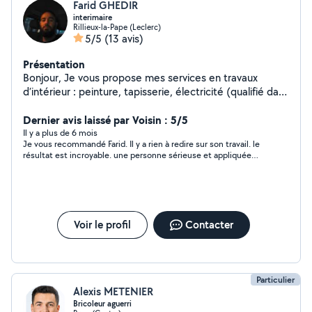
Farid GHEDIR
interimaire
Rillieux-la-Pape (Leclerc)
5/5
(13 avis)
Présentation
Bonjour, Je vous propose mes services en travaux
d’intérieur : peinture, tapisserie, électricité (qualifié dans
ce domaine), pose de sols, aménagement de cuisine et
petits bricolages, déménagement...
Dernier avis laissé par Voisin : 5/5
Il y a plus de 6 mois
Je vous recommandé Farid. Il y a rien à redire sur son travail. le
résultat est incroyable. une personne sérieuse et appliquée
dans son travail qui n hésite pas à vous arranger. je n hésiterai
pas à faire appel à lui pour d autres travaux. C est un pro!!
Voir le profil
Contacter
Particulier
Alexis METENIER
Bricoleur aguerri