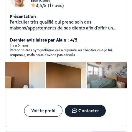
Bron (Centre)
4,5/5
(17 avis)
Présentation
Particulier très qualifié qui prend soin des
maisons/appartements de ses clients afin d'offrir un
service impeccable avec une grande minutie et une
grande rigueur. Je ne m'engagerais pas dans des travaux
Dernier avis laissé par Alain : 4/5
que je ne maîtrise pas mais lorsque je m'engage, je vous
Il y a 6 mois
Personne très sympathique qui a répondu au chantier que je lui
garantis de vous fournir un travail de qualité à prix
proposais, mais nous n'avons pas conclu.
abordable. Merci
Voir le profil
Contacter