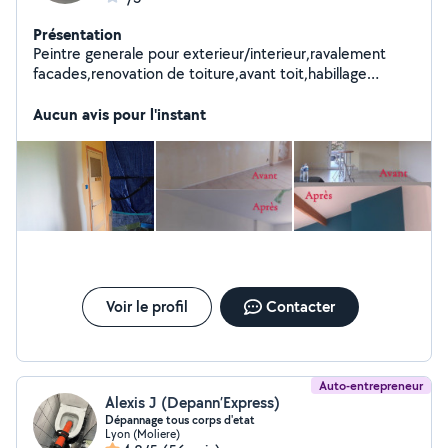
Présentation
Peintre generale pour exterieur/interieur,ravalement
facades,renovation de toiture,avant toit,habillage
planches de rive,murette,ferronnerie en tout
genre,volets tout
Aucun avis pour l'instant
type,dallage,nettoyage,hydrofuge,traitement,petite
maconnerie,bricolage,debarras maison etc....A votre
ecoute pour mieux vous servir.
Voir le profil
Contacter
Auto-entrepreneur
Alexis J (Depann’Express)
Dépannage tous corps d'etat
Lyon (Moliere)