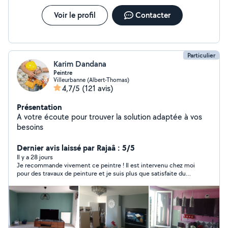
Voir le profil
Contacter
Particulier
Karim Dandana
Peintre
Villeurbanne (Albert-Thomas)
4,7/5
(121 avis)
Présentation
A votre écoute pour trouver la solution adaptée à vos
besoins
Dernier avis laissé par Rajaâ : 5/5
Il y a 28 jours
Je recommande vivement ce peintre ! Il est intervenu chez moi
pour des travaux de peinture et je suis plus que satisfaite du
résultat. Le travail a été réalisé avec beaucoup de soin et de
précision, les finitions sont impeccables. En plus d’être très
professionnel, il a été rapide tout en respectant les délais
annoncés. C’est très appréciable de tomber sur des personnes
comme ça. C’est une personne sérieuse, ponctuelle et à
l’écoute. Je n’hésiterai pas à refaire appel à lui et à le