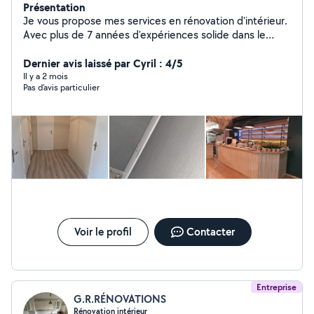
Présentation
Je vous propose mes services en rénovation d'intérieur.
Avec plus de 7 années d'expériences solide dans le
domaine de la rénovation, je vous propose mes services
afin d'améliorer vos espaces de vie , vos locaux ,
Dernier avis laissé par Cyril : 4/5
bureaux, domicile, etc... N'hésitez pas à me contacter
Il y a 2 mois
Pas d’avis particulier
en privée pour plus d'informations. Au plaisir de vous
répondre.
Voir le profil
Contacter
Entreprise
G.R.RÉNOVATIONS
Rénovation intérieur