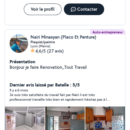
propre, organisé et respect des attentes du client.
Polyvalence : Capacité à gérer peinture et montage
Voir le profil
Contacter
dans un même projet. Fiabilité : Engagement à livrer un
travail impeccable, dans les délais convenus.
Auto-entrepreneur
Nairi Minasyan (Placo Et Penture)
Plaquist/paintre
Lyon (Mairie)
4,6/5
(27 avis)
Présentation
Bonjour je faire Renovation,,Tout Travail
Dernier avis laissé par Batelle : 5/5
Il y a 6 mois
Je suis très satisfaite du travail fait par Nairi il est très
professionnel travaille très bien et rapidement hésitez pas à le
contacter vous serez pas déçu