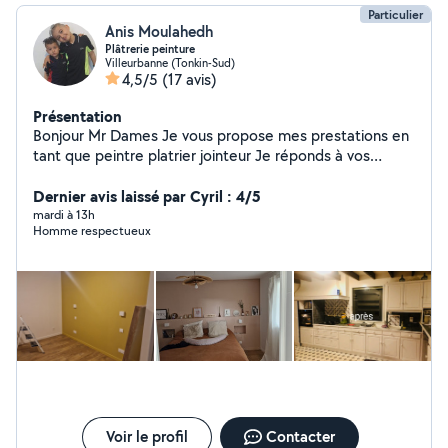
Particulier
Anis Moulahedh
Plâtrerie peinture
Villeurbanne (Tonkin-Sud)
4,5/5
(17 avis)
Présentation
Bonjour Mr Dames Je vous propose mes prestations en
tant que peintre platrier jointeur Je réponds à vos
demandes en plâtrerie peinture ( pose de placo
ratissage général .pose tous types de revêtements
Dernier avis laissé par Cyril : 4/5
mural .pose des bandes a joints .préparation de tous
mardi à 13h
Homme respectueux
supports. pose tous types de peintures. etc ) Travail
propre et soigné cordialement
Voir le profil
Contacter