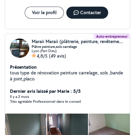
3.Salle de bain a cuisine : conception, aménagement,
pose de meubles, plomberie, carrelage et finitions.
Devis gratuit et sans engagement Jaccompagnement
Voir le profil
Contacter
personnalisé tout au long du projet Respect des délais
et finitions irréprochables Faites appel à Brimi
Rénovation et profitez d'un intérieur confortable, et
moderne Merci
Auto-entrepreneur
Maraii Maraii (plâtrerie, peinture, revêtement sols.murs)
Plâtre peinture,sols carrelage
Lyon (Part Dieu)
4,8/5
(49 avis)
Présentation
tous type de rénovation peinture carrelage, sols ,bande
à joint,placo
Dernier avis laissé par Marie : 5/5
Il y a 2 mois
Très agréable Professionnel dans le conseil