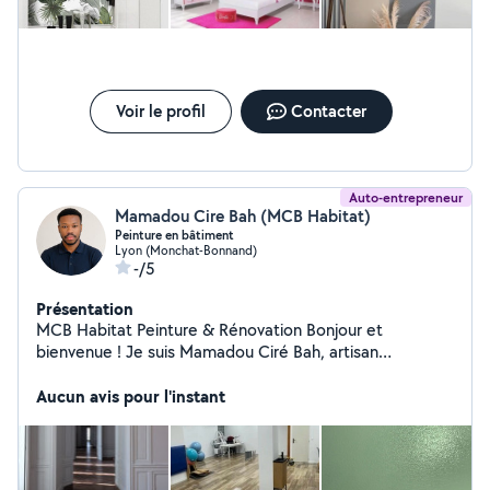
Voir le profil
Contacter
Auto-entrepreneur
Mamadou Cire Bah (MCB Habitat)
Peinture en bâtiment
Lyon (Monchat-Bonnand)
-/5
Présentation
MCB Habitat Peinture & Rénovation Bonjour et
bienvenue ! Je suis Mamadou Ciré Bah, artisan
spécialisé dans les travaux de peinture et de rénovation
intérieure et extérieure. Je vous propose des
Aucun avis pour l'instant
prestations de qualité pour : * Peinture intérieure et
extérieure * Préparation des supports (ponçage,
rebouchage, enduits, ratissage) * Pose de revêtements
muraux (papier peint, toile de verre) * Finitions soignées