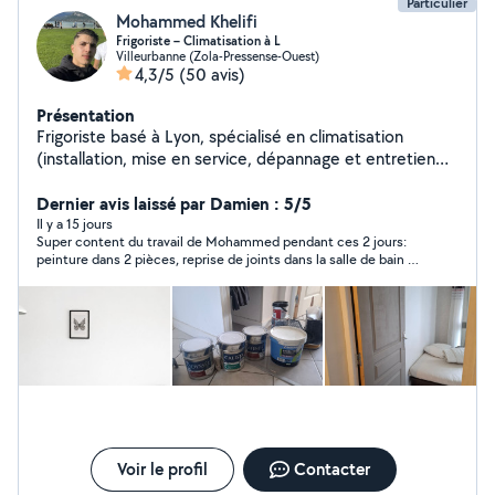
Particulier
Mohammed Khelifi
Frigoriste – Climatisation à L
Villeurbanne (Zola-Pressense-Ouest)
4,3/5
(50 avis)
Présentation
Frigoriste basé à Lyon, spécialisé en climatisation
(installation, mise en service, dépannage et entretien
des systèmes split et multi-split). J'interviens
rapidement en période de forte chaleur _Camion
Dernier avis laissé par Damien : 5/5
disponible pour transport et livraison de meubles et
Il y a 15 jours
Super content du travail de Mohammed pendant ces 2 jours:
matériel. Montage et démontage de mobilier (cuisines,
peinture dans 2 pièces, reprise de joints dans la salle de bain et
armoires, lits, tables). Services de peinture et plomberie
de la manutention pour monter mon canapé dans l’escalier. Je
intérieure Avec des petits travaux _ Intervention rapide
recommande !
_Travail propre et soigné _Prix raisonnables Disponible
rapidement. N'hésitez pas à me contacter.
Voir le profil
Contacter