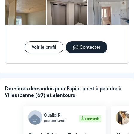
Voir le profil
Contacter
Dernières demandes pour Papier peint à peindre à
Villeurbanne (69) et alentours
Oualid R.
R
À convenir
postée lundi
p