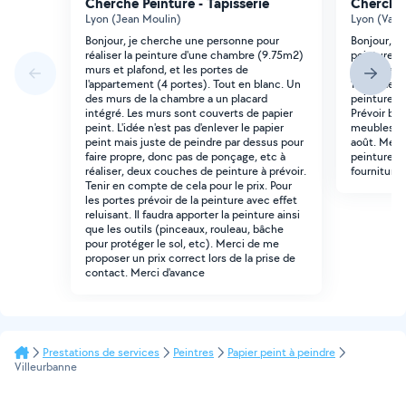
Cherche Peinture - Tapisserie
Cherche 
Lyon (Jean Moulin)
Lyon (Vaub
Bonjour, je cherche une personne pour
Bonjour, J
réaliser la peinture d'une chambre (9.75m2)
peinture c
murs et plafond, et les portes de
peinture (m
l'appartement (4 portes). Tout en blanc. Un
10m2 de pa
des murs de la chambre a un placard
peinture et
intégré. Les murs sont couverts de papier
Prévoir bâ
peint. L'idée n'est pas d'enlever le papier
meubles. P
peint mais juste de peindre par dessus pour
août. Merci
faire propre, donc pas de ponçage, etc à
peinture /
réaliser, deux couches de peinture à prévoir.
fourniture
Tenir en compte de cela pour le prix. Pour
les portes prévoir de la peinture avec effet
reluisant. Il faudra apporter la peinture ainsi
que les outils (pinceaux, rouleau, bâche
pour protéger le sol, etc). Merci de me
proposer un prix correct lors de la prise de
contact. Merci d'avance
Prestations de services
Peintres
Papier peint à peindre
Villeurbanne