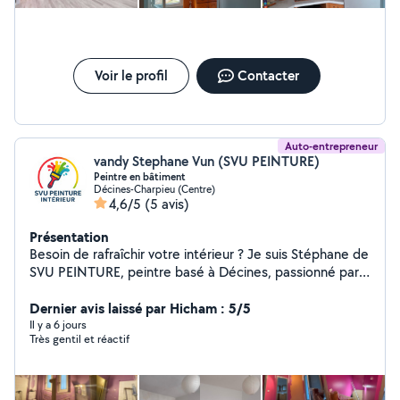
Voir le profil
Contacter
Auto-entrepreneur
vandy Stephane Vun (SVU PEINTURE)
Peintre en bâtiment
Décines-Charpieu (Centre)
4,6/5
(5 avis)
Présentation
Besoin de rafraîchir votre intérieur ? Je suis Stéphane de
SVU PEINTURE, peintre basé à Décines, passionné par
le travail bien fait. J'interviens pour vos murs, plafonds,
dégât des eaux et finitions avec un résultat propre,
Dernier avis laissé par Hicham : 5/5
durable et soigné. Sinistre et assurance Devis gratuit et
Il y a 6 jours
Très gentil et réactif
rapide Numéro: zerosept 52052021 Vous pouvez
m'appeler ou m'envoyer un message