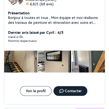
4,8/5
(68 avis)
Présentation
Bonjour à toutes et tous , Mon équipe et moi réalisons
des travaux de peinture et rénovation avec soins et
professionnalisme toujours dans les délais hésitez pas à
me contacter je suis disponible et me déplace
Dernier avis laissé par Cyril : 4/5
gratuitement pour vos devis . Cordialement.
mardi à 13h
Homme respectueux
Voir le profil
Contacter