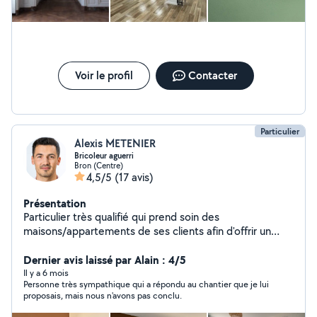
* Rénovation de murs et plafonds Je travaille avec
sérieux, ponctualité et professionnalisme. Mon objectif
est de fournir un travail propre, durable et de qualité,
tout en respectant les délais convenus. Intervention à
Lyon et dans toute la région lyonnaise. N'hésitez pas à
Voir le profil
Contacter
me contacter pour un devis gratuit ou pour toute
demande d'information. Je serai ravi de vous
accompagner dans vos projets de rénovation. MCB
Habitat Votre satisfaction est ma priorité.
Particulier
Alexis METENIER
Bricoleur aguerri
Bron (Centre)
4,5/5
(17 avis)
Présentation
Particulier très qualifié qui prend soin des
maisons/appartements de ses clients afin d'offrir un
service impeccable avec une grande minutie et une
grande rigueur. Je ne m'engagerais pas dans des travaux
Dernier avis laissé par Alain : 4/5
que je ne maîtrise pas mais lorsque je m'engage, je vous
Il y a 6 mois
Personne très sympathique qui a répondu au chantier que je lui
garantis de vous fournir un travail de qualité à prix
proposais, mais nous n'avons pas conclu.
abordable. Merci