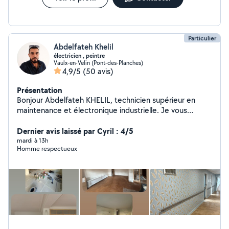
Particulier
Abdelfateh Khelil
électricien , peintre
Vaulx-en-Velin (Pont-des-Planches)
4,9/5
(50 avis)
Présentation
Bonjour Abdelfateh KHELIL, technicien supérieur en
maintenance et électronique industrielle. Je vous
propose mes services en électricité avec 8 ans
d'expérience dans le domaine de l'installation électrique
Dernier avis laissé par Cyril : 4/5
( habitation et industrielle), la maintenance et en tant
mardi à 13h
Homme respectueux
que chef d'équipe Aussi je vous propose mes services
en peinture et pose de parquet avec une garantie
d'avoir un travail professionnel Je vous laisse me
contacter pour toute vos travaux et je serai ravi de
travailler chez vous Bien a vous