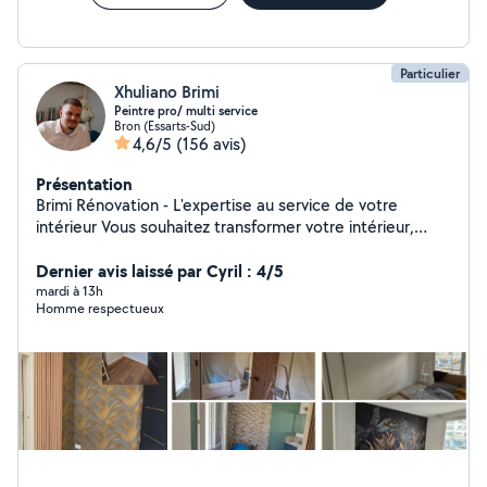
Particulier
Xhuliano Brimi
Peintre pro/ multi service
Bron (Essarts-Sud)
4,6/5
(156 avis)
Présentation
Brimi Rénovation - L'expertise au service de votre
intérieur Vous souhaitez transformer votre intérieur,
moderniser votre logement ou simplement lui redonner
une seconde jeunesse ? Brimi Rénovation met à votre
Dernier avis laissé par Cyril : 4/5
disposition tout son savoir-faire pour concrétiser vos
mardi à 13h
Homme respectueux
projets de rénovation, du simple rafraîchissement à la
énovation complète clé en main. Notre équipe
d'artisans qualifiés intervient avec sérieux et
professionnalisme pour réaliser tous vos travaux
intérieurs : 1.Peinture : préparation des supports,
finitions soignées, conseils sur les teintes et les
matériaux. 2.Revêtements de sols murs :parquet,
carrelage, stratifié, papier peint, enduits écoratifs..