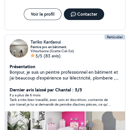
Voir le profil
Contacter
Particulier
Tariko Kardaoui
Peintre pro en bâtiment.
Villeurbanne (Gratte-Ciel-Est)
5/5
(83 avis)
Présentation
Bonjour, je suis un peintre professionnel en bâtiment et
j'ai beaucoup d'expérience sur lélectricité, plomberie ,et
tte sorte de bricolage,.travail propre avec des prix
sympa. n'hésitez pas à me contacter pour plus
Dernier avis laissé par Chantal : 5/5
d'informations merci à bientôt !
Il y a plus de 6 mois
Tarik a très bien travaillé, avec soin et discrétion, contente de
son travail je lui ai demandé de peindre d’autres pièces, ce qu’il
a fait parfaitement. Il laisse un chantier propre, je le
recommande vivement. Si besoin je le re contacterai sans
hésiter