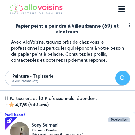
Papier peint à peindre à Villeurbanne (69) et
alentours
Avec AlloVoisins, trouvez près de chez vous le
professionnel ou particulier qui répondra à votre besoin
de papier peint à peindre. Consultez les profils,
contactez-les et obtenez rapidement réponse.
Peinture - Tapisserie
Reche
à Villeurbanne (69)
11 Particuliers et 10 Professionnels répondent
-
4,7/5
(980 avis)
Profil boosté
Particulier
Sony Selmani
Plâtrier - Peintre
Décines-Charpieu (Champ-Blanc)