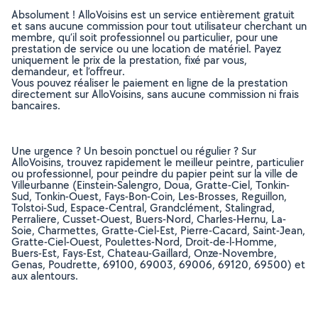
Absolument ! AlloVoisins est un service entièrement gratuit
et sans aucune commission pour tout utilisateur cherchant un
membre, qu’il soit professionnel ou particulier, pour une
prestation de service ou une location de matériel. Payez
uniquement le prix de la prestation, fixé par vous,
demandeur, et l’offreur.
Vous pouvez réaliser le paiement en ligne de la prestation
directement sur AlloVoisins, sans aucune commission ni frais
bancaires.
Une urgence ? Un besoin ponctuel ou régulier ? Sur
AlloVoisins, trouvez rapidement le meilleur peintre, particulier
ou professionnel, pour peindre du papier peint sur la ville de
Villeurbanne (Einstein-Salengro, Doua, Gratte-Ciel, Tonkin-
Sud, Tonkin-Ouest, Fays-Bon-Coin, Les-Brosses, Reguillon,
Tolstoi-Sud, Espace-Central, Grandclément, Stalingrad,
Perraliere, Cusset-Ouest, Buers-Nord, Charles-Hernu, La-
Soie, Charmettes, Gratte-Ciel-Est, Pierre-Cacard, Saint-Jean,
Gratte-Ciel-Ouest, Poulettes-Nord, Droit-de-l-Homme,
Buers-Est, Fays-Est, Chateau-Gaillard, Onze-Novembre,
Genas, Poudrette, 69100, 69003, 69006, 69120, 69500) et
aux alentours.