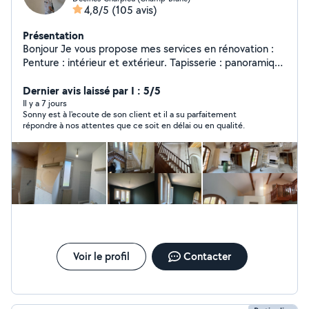
4,8/5
(105 avis)
Présentation
Bonjour Je vous propose mes services en rénovation :
Penture : intérieur et extérieur. Tapisserie : panoramique
, papier peint etc. Plâtrerie: Intérieur et extérieur tout
type. Revêtement de sol : parquet tout type.
Dernier avis laissé par I : 5/5
Démolition: tout type. Devis gratuit et raisonnable.
Il y a 7 jours
Sonny est à l'ecoute de son client et il a su parfaitement
Qualité de travail : PRO À votre service: Sérieux et
répondre à nos attentes que ce soit en délai ou en qualité.
Rapide.
Voir le profil
Contacter