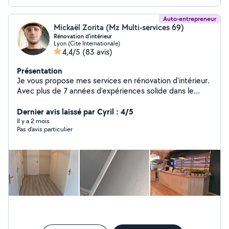
Auto-entrepreneur
Mickaël Zorita (Mz Multi-services 69)
Rénovation d'intérieur
Lyon (Cite Internationale)
4,4/5
(83 avis)
Présentation
Je vous propose mes services en rénovation d'intérieur.
Avec plus de 7 années d'expériences solide dans le
domaine de la rénovation, je vous propose mes services
afin d'améliorer vos espaces de vie , vos locaux ,
Dernier avis laissé par Cyril : 4/5
bureaux, domicile, etc... N'hésitez pas à me contacter
Il y a 2 mois
Pas d’avis particulier
en privée pour plus d'informations. Au plaisir de vous
répondre.