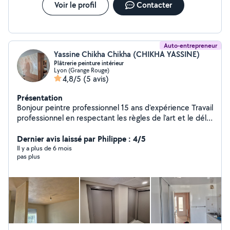
client, avec un travail soigné et durable. Contactez
Voir le profil
Contacter
SpeedRenov69 pour un devis ou une visite technique
Auto-entrepreneur
Yassine Chikha Chikha (CHIKHA YASSINE)
Plâtrerie peinture intérieur
Lyon (Grange Rouge)
4,8/5
(5 avis)
Présentation
Bonjour peintre professionnel 15 ans d'expérience Travail
professionnel en respectant les règles de l'art et le délai
de livraison
Dernier avis laissé par Philippe : 4/5
Il y a plus de 6 mois
pas plus