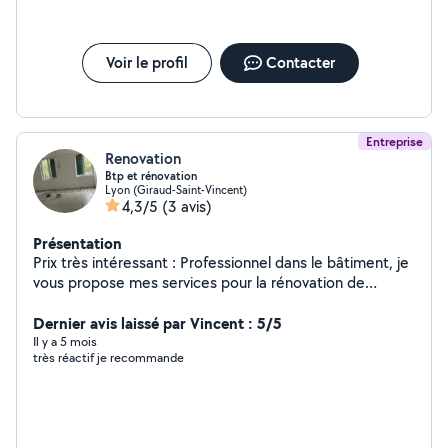
Voir le profil
Contacter
Entreprise
Renovation
Btp et rénovation
Lyon (Giraud-Saint-Vincent)
4,3/5
(3 avis)
Présentation
Prix très intéressant : Professionnel dans le bâtiment, je
vous propose mes services pour la rénovation de
maisons et d'appartements. Spécialiste du multi-
domaine, je mets tout en œuvre pour transformer votre
Dernier avis laissé par Vincent : 5/5
espace de vie selon vos envies. Que ce soit pour des
Il y a 5 mois
très réactif je recommande
travaux de peinture, pose de carrelage, nettoyage
(après) chantier, je vous apporte des solutions
personnalisées adaptées à vos besoins. J'attache une
grande importance aux finitions et à la satisfaction de
mes clients. Faites confiance à mon savoir-faire pour