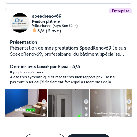
Entreprise
speedrenov69
Peinture plâtrerie
Villeurbanne (Fays-Bon-Coin)
5/5
(3 avis)
Présentation
Présentation de mes prestations SpeedRenov69 Je suis
SpeedRenov69, professionnel du bâtiment spécialisé
dans la rénovation tous corps d'état. J'interviens sur
tout type de chantier avec sérieux, propreté et respect
Dernier avis laissé par Essia : 5/5
des délais. Mes domaines de compétences : Peinture
Il y a plus de 6 mois
A été très sympathique et réactif très bien rapport prix.. Je n'ai
intérieure et extérieure Revêtements de sol : parquet,
pas continuer car j'ai finalement fait appel au membres de la
carrelage, bande à joints tapisserie toile de verre
famille pour cette fois ci.
ratissage PVC, sol souple Carrelage mur et sol Placo /
Plâtrerie : cloisons, plafonds, enduits Électricité : petits
travaux, installations, mises aux normes Plomberie :
installations, réparations, sanitaires Étanchéité : salles
de bain, cuisines, Énergies renouvelables : installation de
cumulus, pompe à chaleur, chauffe-eau, etc. Rénovation
complète tous corps d'état Je propose des prestations
professionnelles, adaptées aux besoins de chaque