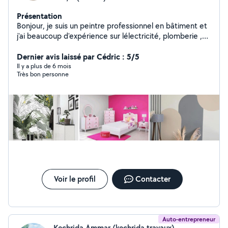
Présentation
Bonjour, je suis un peintre professionnel en bâtiment et
j'ai beaucoup d'expérience sur lélectricité, plomberie ,et
tte sorte de bricolage,.travail propre avec des prix
sympa. n'hésitez pas à me contacter pour plus
Dernier avis laissé par Cédric : 5/5
d'informations merci à bientôt !
Il y a plus de 6 mois
Très bon personne
Voir le profil
Contacter
Auto-entrepreneur
Kechrida Ammar (kechrida travaux)