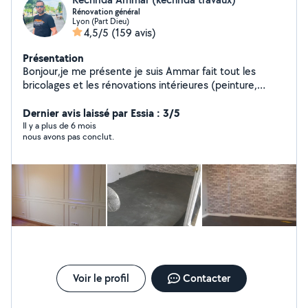
Rénovation général
Lyon (Part Dieu)
4,5/5
(159 avis)
Présentation
Bonjour,je me présente je suis Ammar fait tout les
bricolages et les rénovations intérieures (peinture,
carrelage, papier peint etc...) -Rapidité de réponses -
Bien écoute votre besoin -Déplacement pour devis
Dernier avis laissé par Essia : 3/5
gratuit -Tarif et les prix pratiqués et raisonnables -
Il y a plus de 6 mois
nous avons pas conclut.
Travaille professionnelle et soignée avec garantie -
Projet propre Merci d' avance pour votre confiance
Bonne journée
Voir le profil
Contacter