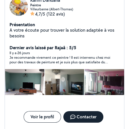
Karim Dandana
Peintre
Villeurbanne (Albert-Thomas)
4,7/5
(122 avis)
Présentation
A votre écoute pour trouver la solution adaptée à vos
besoins
Dernier avis laissé par Rajaâ : 5/5
Il y a 26 jours
Je recommande vivement ce peintre ! Il est intervenu chez moi
pour des travaux de peinture et je suis plus que satisfaite du
résultat. Le travail a été réalisé avec beaucoup de soin et de
précision, les finitions sont impeccables. En plus d’être très
professionnel, il a été rapide tout en respectant les délais
annoncés. C’est très appréciable de tomber sur des personnes
comme ça. C’est une personne sérieuse, ponctuelle et à
l’écoute. Je n’hésiterai pas à refaire appel à lui et à le
recommander autour de moi les yeux fermés !
Voir le profil
Contacter