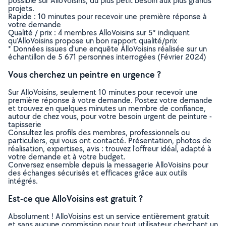
possible sur AlloVoisins, du plus petit besoin aux plus grands
projets.
Rapide : 10 minutes pour recevoir une première réponse à
votre demande
Qualité / prix : 4 membres AlloVoisins sur 5* indiquent
qu’AlloVoisins propose un bon rapport qualité/prix
* Données issues d’une enquête AlloVoisins réalisée sur un
échantillon de 5 671 personnes interrogées (Février 2024)
Vous cherchez un peintre en urgence ?
Sur AlloVoisins, seulement 10 minutes pour recevoir une
première réponse à votre demande. Postez votre demande
et trouvez en quelques minutes un membre de confiance,
autour de chez vous, pour votre besoin urgent de peinture -
tapisserie
Consultez les profils des membres, professionnels ou
particuliers, qui vous ont contacté. Présentation, photos de
réalisation, expertises, avis : trouvez l'offreur idéal, adapté à
votre demande et à votre budget.
Conversez ensemble depuis la messagerie AlloVoisins pour
des échanges sécurisés et efficaces grâce aux outils
intégrés.
Est-ce que AlloVoisins est gratuit ?
Absolument ! AlloVoisins est un service entièrement gratuit
et sans aucune commission pour tout utilisateur cherchant un