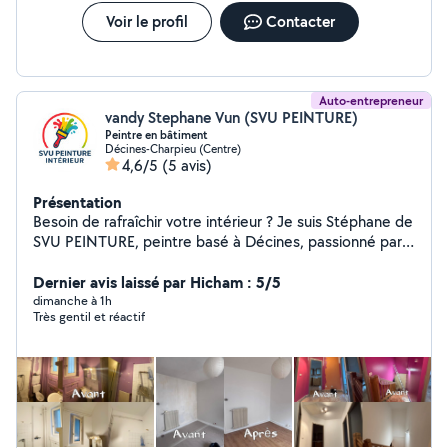
Voir le profil
Contacter
Auto-entrepreneur
vandy Stephane Vun (SVU PEINTURE)
Peintre en bâtiment
Décines-Charpieu (Centre)
4,6/5
(5 avis)
Présentation
Besoin de rafraîchir votre intérieur ? Je suis Stéphane de
SVU PEINTURE, peintre basé à Décines, passionné par
le travail bien fait. J'interviens pour vos murs, plafonds,
dégât des eaux et finitions avec un résultat propre,
Dernier avis laissé par Hicham : 5/5
durable et soigné. Sinistre et assurance Devis gratuit et
dimanche à 1h
Très gentil et réactif
rapide Numéro: zerosept 52052021 Vous pouvez
m'appeler ou m'envoyer un message