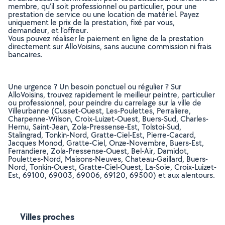
membre, qu’il soit professionnel ou particulier, pour une
prestation de service ou une location de matériel. Payez
uniquement le prix de la prestation, fixé par vous,
demandeur, et l’offreur.
Vous pouvez réaliser le paiement en ligne de la prestation
directement sur AlloVoisins, sans aucune commission ni frais
bancaires.
Une urgence ? Un besoin ponctuel ou régulier ? Sur
AlloVoisins, trouvez rapidement le meilleur peintre, particulier
ou professionnel, pour peindre du carrelage sur la ville de
Villeurbanne (Cusset-Ouest, Les-Poulettes, Perraliere,
Charpenne-Wilson, Croix-Luizet-Ouest, Buers-Sud, Charles-
Hernu, Saint-Jean, Zola-Pressense-Est, Tolstoi-Sud,
Stalingrad, Tonkin-Nord, Gratte-Ciel-Est, Pierre-Cacard,
Jacques Monod, Gratte-Ciel, Onze-Novembre, Buers-Est,
Ferrandiere, Zola-Pressense-Ouest, Bel-Air, Damidot,
Poulettes-Nord, Maisons-Neuves, Chateau-Gaillard, Buers-
Nord, Tonkin-Ouest, Gratte-Ciel-Ouest, La-Soie, Croix-Luizet-
Est, 69100, 69003, 69006, 69120, 69500) et aux alentours.
Villes proches