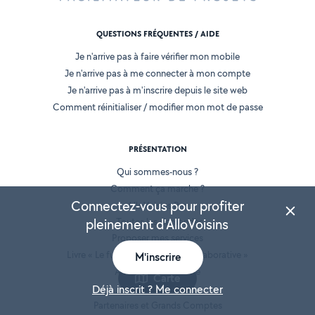
QUESTIONS FRÉQUENTES / AIDE
Je n'arrive pas à faire vérifier mon mobile
Je n'arrive pas à me connecter à mon compte
Je n'arrive pas à m'inscrire depuis le site web
Comment réinitialiser / modifier mon mot de passe
PRÉSENTATION
Qui sommes-nous ?
Comment ça marche ?
Connectez-vous pour profiter
AlloVoisins Pro
pleinement d'AlloVoisins
Toutes les demandes
Proposer mes services
Livre « Le futur de l'économie collaborative »
M'inscrire
AlloVoisins en France
Carte
Déjà inscrit ? Me connecter
Espace presse
Partenaires et Grands Comptes