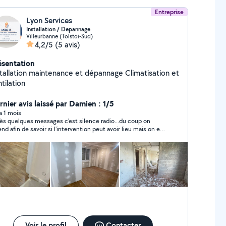
Entreprise
Lyon Services
Installation / Depannage
Villeurbanne (Tolstoi-Sud)
4,2/5
(5 avis)
ésentation
stallation maintenance et dépannage Climatisation et
tilation
rnier avis laissé par Damien : 1/5
 a 1 mois
ès quelques messages c'est silence radio...du coup on
end afin de savoir si l'intervention peut avoir lieu mais on est
oré.
Voir le profil
Contacter