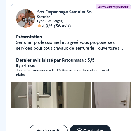
Auto-entrepreneur
Sos Depannage Serrurier Sos Depannage Serrurier (sos dépannage serrurier 69)
Serrurier
Lyon (Les Belges)
4,9/5
(36 avis)
Présentation
Serrurier professionnel et agréé vous propose ses
services pour tous travaux de serrurerie : ouvertures
porte claqué ouverture porte ( clé perdu serrure
bloquée ...)changements de serrures, remplacements
Dernier avis laissé par Fatoumata : 5/5
de cylindres et serrure rajout de point de sécurité
Il y a 4 mois
Top je recommande à 100% Une intervention et un travail
Menuiserie Changement porte blindée (porte
nickel
intérieure et extérieure..... Ajustement porte d'entrée
et intérieure Réparation Serrurier dépannage urgence
Intervention 24h/24 et 7j/7. Travail soigné dans le
respect des normes professionnelles. Devis gratuit et
rapide agréé assurance si vous avez 1 assurance
habitation on et agréé assurance votre intervention
peut être prit en charge par assurance.
Voir le profil
Contacter