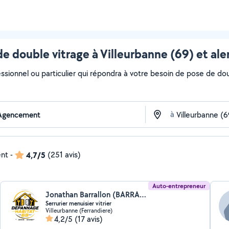
e double vitrage à Villeurbanne (69) et al
ssionnel ou particulier qui répondra à votre besoin de pose de doub
à
ent
-
4,7/5
(251 avis)
Auto-entrepreneur
Jonathan Barrallon (BARRALLON serrurier menuisier)
Serrurier menuisier vitrier
Villeurbanne (Ferrandiere)
4,2/5
(17 avis)