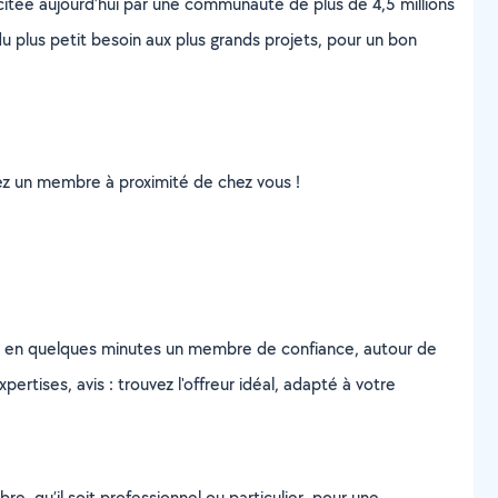
scitée aujourd’hui par une communauté de plus de 4,5 millions
u plus petit besoin aux plus grands projets, pour un bon
uvez un membre à proximité de chez vous !
z en quelques minutes un membre de confiance, autour de
ertises, avis : trouvez l'offreur idéal, adapté à votre
, qu’il soit professionnel ou particulier, pour une