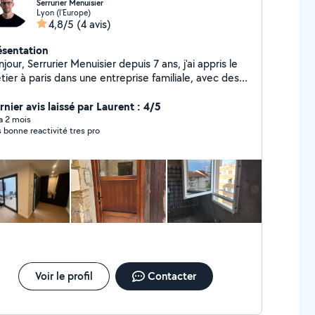
Serrurier Menuisier
Lyon (l'Europe)
4,8/5
(4 avis)
ésentation
Menuisier depuis 7 ans, j'ai appris le
ier à paris dans une entreprise familiale, avec des
ciens. Je m'occupe de tous types d'interventions
ernant les portes/fenêtres/volets. Je dispose d'un
rnier avis laissé par Laurent : 4/5
rtificat pro, d'une assurance décennale et de la RGE.
 a 2 mois
s bonne reactivité tres pro
Voir le profil
Contacter