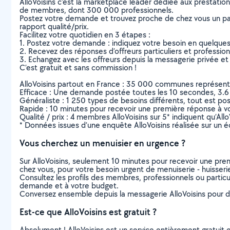
AlloVoisins c’est la marketplace leader dédiée aux prestatio
de membres, dont 300 000 professionnels.
Postez votre demande et trouvez proche de chez vous un parti
rapport qualité/prix.
Facilitez votre quotidien en 3 étapes :
1. Postez votre demande : indiquez votre besoin en quelque
2. Recevez des réponses d’offreurs particuliers et professio
3. Echangez avec les offreurs depuis la messagerie privée et 
C’est gratuit et sans commission !
AlloVoisins partout en France : 35 000 communes représentées 
Efficace : Une demande postée toutes les 10 secondes, 3.6
Généraliste : 1 250 types de besoins différents, tout est poss
Rapide : 10 minutes pour recevoir une première réponse à 
Qualité / prix : 4 membres AlloVoisins sur 5* indiquent qu’All
* Données issues d’une enquête AlloVoisins réalisée sur un é
Vous cherchez un menuisier en urgence ?
Sur AlloVoisins, seulement 10 minutes pour recevoir une p
chez vous, pour votre besoin urgent de menuiserie - huisser
Consultez les profils des membres, professionnels ou particuli
demande et à votre budget.
Conversez ensemble depuis la messagerie AlloVoisins pour de
Est-ce que AlloVoisins est gratuit ?
Absolument ! AlloVoisins est un service entièrement gratuit 