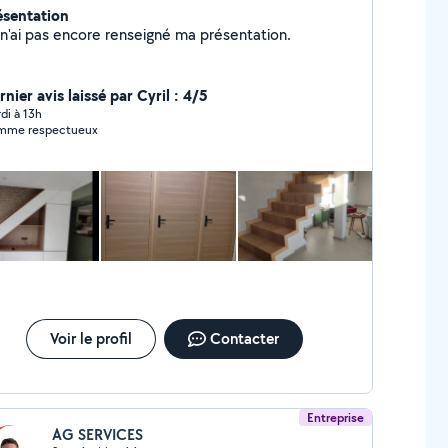
ésentation
Je n'ai pas encore renseigné ma présentation.
nier avis laissé par Cyril : 4/5
di à 13h
mme respectueux
Voir le profil
Contacter
Entreprise
AG SERVICES