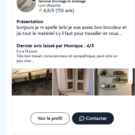
Serrurier bricolage et aménage
Lyon (Bataille)
4,8/5
(110 avis)
Présentation
bonjours je m apelle larbi je suis assez bon bricoleur et
j'ai tout le matériel s'y il faut pour travailler et vous
satisfaire je peux aussi vous conseiller dans vos travaux
, rénovation., aménagement d intérieur .montage de
Dernier avis laissé par Monique : 4/5
meuble cuisine décoration et aussi réparation et
Il y a 14 jours
Très bon travail, consciencieux et sympathique, peut etre un
fabrication d ouvrages métalliques. De préférence
peu cher...
travailler avec des personnes réalistes et non des
marchands de tapis. Devis gratuit
Voir le profil
Contacter