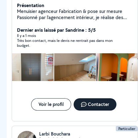
Présentation
Menuisier agenceur Fabrication & pose sur mesure
Passionné par l'agencement intérieur, je réalise des
projets sur mesure adaptés à vos besoins : dressings,
bibliothèques, bureaux, banquettes, rangements et
Dernier avis laissé par Sandrine : 5/5
mobilier personnalisé. Expérience en agencement
Il y a 1 mois
Très bon contact, mais le devis ne rentrait pas dans mon
résidentiel et professionnel (bureaux, commerces,
budget.
espaces d'accueil). Chaque projet est réalisé avec soin,
précision et souci du détail. Secteur : Lyon et
agglomération.
Voir le profil
Contacter
Particulier
Larbi Bouchara