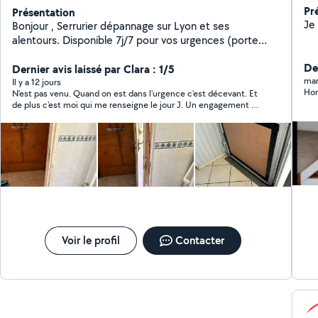
Pr
Présentation
Bonjour , Serrurier dépannage sur Lyon et ses
alentours. Disponible 7j/7 pour vos urgences (porte
claquée, serrure bloquée, perte de clés, cambriolage)
Der
Intervention rapide et travail soigné +10 ans
Dernier avis laissé par Clara : 1/5
mar
d'expérience dans le bâtiment Disponible
Il y a 12 jours
Ho
N'est pas venu. Quand on est dans l'urgence c'est décevant. Et
immédiatement
de plus c'est moi qui me renseigne le jour J. Un engagement ça
se respecte.
Voir le profil
Contacter