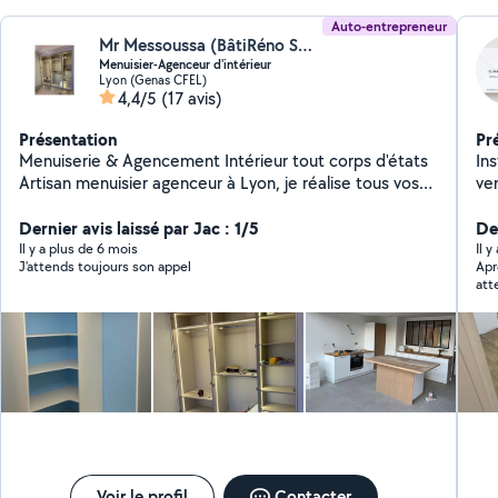
Auto-entrepreneur
Mr Messoussa (BâtiRéno Solutions)
Menuisier-Agenceur d'intérieur
Lyon (Genas CFEL)
4,4/5
(17 avis)
Présentation
Pr
Menuiserie & Agencement Intérieur tout corps d'états
In
Artisan menuisier agenceur à Lyon, je réalise tous vos
ven
travaux sur mesure : Cuisines, dressings, placards,
bibliothèques Portes, fenêtres, parquets, escaliers
Dernier avis laissé par Jac : 1/5
De
Pose et agencement intérieur complet (tous corps
Il y a plus de 6 mois
Il y
J’attends toujours son appel
Apr
d'état si besoin) Travail soigné, respect des délais et
att
finitions de qualité . J'interviens aussi bien pour les
ign
particuliers que les professionnels. Basé à Lyon
Déplacement possible dans toute la région.
Voir le profil
Contacter