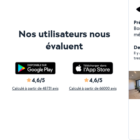
Pr
Bonjour, Serrurier 
Nos utilisateurs nous
mét
an
évaluent
conc
De
ce
Il y
tre
4,6/5
4,6/5
Calculé à partir de 48731 avis
Calculé à partir de 66000 avis