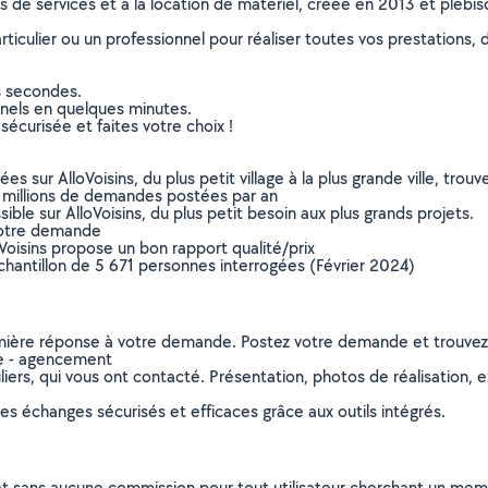
ns de services et à la location de matériel, créée en 2013 et plébi
culier ou un professionnel pour réaliser toutes vos prestations, d
s secondes.
nnels en quelques minutes.
sécurisée et faites votre choix !
sur AlloVoisins, du plus petit village à la plus grande ville, tro
 millions de demandes postées par an
ible sur AlloVoisins, du plus petit besoin aux plus grands projets.
votre demande
oVoisins propose un bon rapport qualité/prix
chantillon de 5 671 personnes interrogées (Février 2024)
remière réponse à votre demande. Postez votre demande et trouve
ie - agencement
ers, qui vous ont contacté. Présentation, photos de réalisation, exp
s échanges sécurisés et efficaces grâce aux outils intégrés.
et sans aucune commission pour tout utilisateur cherchant un membre