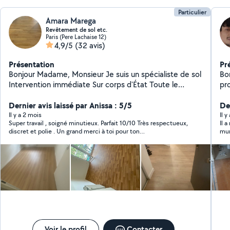
Particulier
Amara Marega
Revêtement de sol etc.
Paris (Pere Lachaise 12)
4,9/5
(32 avis)
Présentation
Pr
Bonjour Madame, Monsieur Je suis un spécialiste de sol
Bo
Intervention immédiate Sur corps d'État Toute le
pr
revêtement du sol Parquet Lino PVC Carrelage Dalles
Mon
Dernier avis laissé par Anissa : 5/5
moquette Moquette en rouleau
Déc
Der
etc...) -Électricité (in
Il y a 2 mois
Il y
Super travail , soigné minutieux. Parfait 10/10 Très respectueux,
Il a
interru
discret et polie . Un grand merci à toi pour ton
mur
robine
professionnalisme. Je le recommande vivement
mag
peint 
Les
te
maî
En 
en 
res
demandes)
bie
Br
à r
ce 
Voir le profil
Contacter