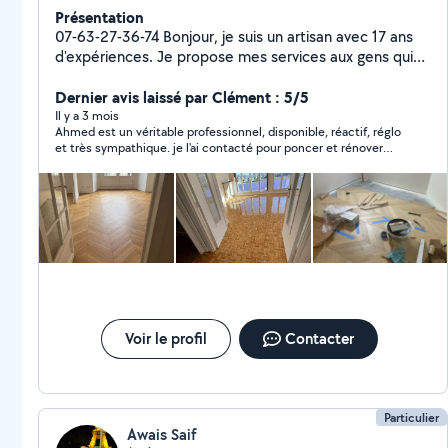
Présentation
07-63-27-36-74 Bonjour, je suis un artisan avec 17 ans
d'expériences. Je propose mes services aux gens qui
ont besoin d'aide pour des travaux de : -Peinture ,
papier peint, toile de verre, lino -Pose parquet ,
Dernier avis laissé par Clément : 5/5
Ponçage et Vérification - Platerie( coffrage, murs,
Il y a 3 mois
Ahmed est un véritable professionnel, disponible, réactif, réglo
doublage , isolation DPE..) - Carrelage , Rénovation
et très sympathique. je l'ai contacté pour poncer et rénover
complète SDB - Plomberie( Wc , colonne de douche,
mon parquet, en une journée le résultat est impeccable. Je
receveur douche, paroi de douche, robinet , Installation
recommande vivement !
complète cuivre , multicouche, PER ) - Installation
Électrique selon les normes ( changement tableau,
installation prises, interrupteurs, radiateurs ) Votre
satisfaction est ma priorité. Devis gratuit
Voir le profil
Contacter
Particulier
Awais Saif