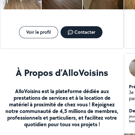
car
Inst
: P
Voir le profil
Contacter
À Propos d’AlloVoisins
Pr
AlloVoisins est la plateforme dédiée aux
Je 
prestations de services et à la location de
pas
matériel à proximité de chez vous ! Rejoignez
to
notre communauté de 4,5 millions de membres,
nst
Der
ef
jeu
professionnels et particuliers, et facilitez votre
bie
id
quotidien pour tous vos projets !
soi