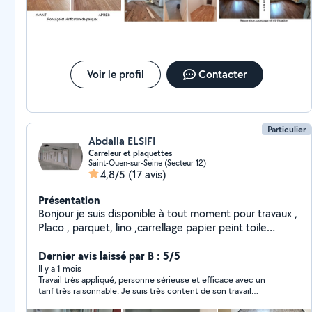
Voir le profil
Contacter
Particulier
Abdalla ELSIFI
Carreleur et plaquettes
Saint-Ouen-sur-Seine (Secteur 12)
4,8/5
(17 avis)
Présentation
Bonjour je suis disponible à tout moment pour travaux ,
Placo , parquet, lino ,carrellage papier peint toile
peinturs, Peinture, travail professionnel
Dernier avis laissé par B : 5/5
Il y a 1 mois
Travail très appliqué, personne sérieuse et efficace avec un
tarif très raisonnable. Je suis très content de son travail
(parquet stratifié) et je referais appel à lui si besoin de