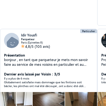
Particulier
Idir Yousfi
Parqueteur
Paris (Epinettes 8)
4,8/5
(105 avis)
Présentation
Pr
bonjour , en tant que parqueteur je mets mon savoir
Pr
faire au service de mes voisins en particulier et au
Pei
clients en generale , je serais a votre disposition .
SANITAIRE sal
Dernier avis laissé par Voisin : 3/5
de
De
Rev
Il y a plus de 6 mois
Il 
Globalement satisfaite mais dommage que les finitions soit
trè
dalle P
bâcler, les plinthes ont mal été découpé , ont a donc été obligé
ea
d’en racheter de nouvelle. Le prix a été fixé à 110€ et au
soigné. Montage de m
moment de régler on me dis 130€.
dre
Ré