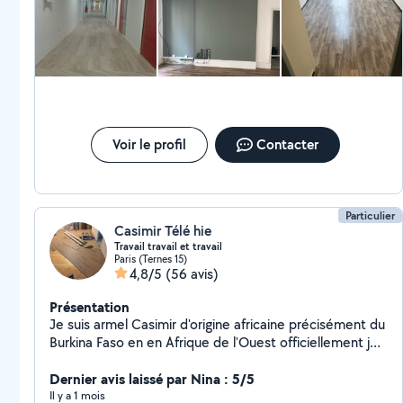
quelqu’un.
Voir le profil
Contacter
Particulier
Casimir Télé hie
Travail travail et travail
Paris (Ternes 15)
4,8/5
(56 avis)
Présentation
Je suis armel Casimir d'origine africaine précisément du
Burkina Faso en en Afrique de l'Ouest officiellement je
suis chef d'équipe sur mon site agent de ménage à
Samsig je pose les anciens parquet massif je ponce l'es
Dernier avis laissé par Nina : 5/5
parquet j'ai déjà tous mes outils de travail n'hésitez à
Il y a 1 mois