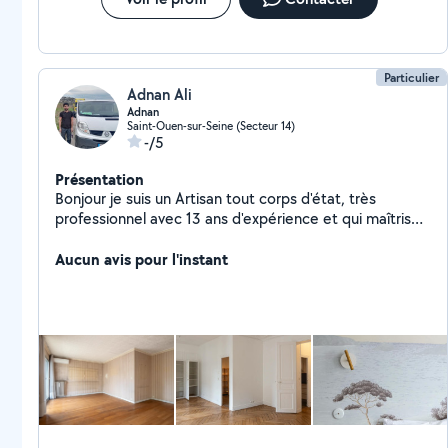
Particulier
Adnan Ali
Adnan
Saint-Ouen-sur-Seine (Secteur 14)
-/5
Présentation
Bonjour je suis un Artisan tout corps d'état, très
professionnel avec 13 ans d'expérience et qui maîtrise
parfaitement ce métier. Peinture satiné mat couleur
tous Enduit, ponçage et peindre tous supports Pose de
Aucun avis pour l'instant
papiers peints pose de parquets: tous type de
bricoleur Travail soigneux, n'hésitez pas à me contacter
pour toutes renseignements cordialement