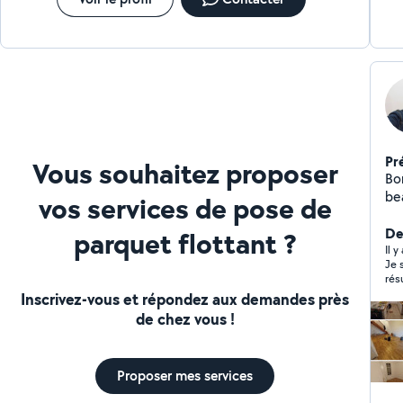
Pr
Vous souhaitez proposer
Bon
be
vos services de pose de
d'i
tr
De
parquet flottant ?
bri
Il 
Je 
jo
rés
pro
Inscrivez-vous et répondez aux demandes près
l'e
de chez vous !
viv
qua
Proposer mes services