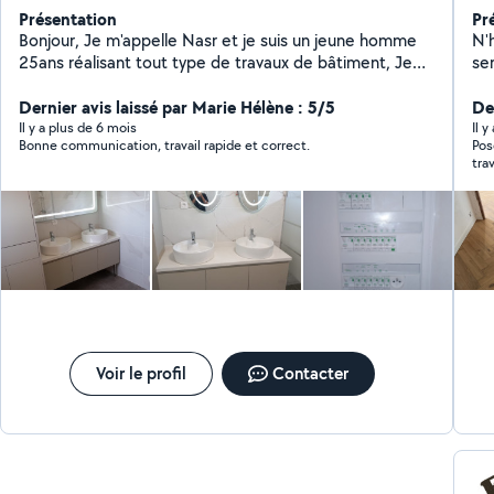
Présentation
Pr
Bonjour, Je m'appelle Nasr et je suis un jeune homme
N'h
25ans réalisant tout type de travaux de bâtiment, Je
se
suis diplômé d'un BTS technicien supérieur en
an
maintenance plomberie et chauffage, Je touche tout le
Dernier avis laissé par Marie Hélène : 5/5
Pe
De
domaine et je suis expérimenté depuis plusieurs année,
pr
Il y a plus de 6 mois
Il y
Bonne communication, travail rapide et correct.
Pos
la qualité et la ponctualité sont mes priorités. N'hésitez
Me
tra
pas à me contacter. NASR SERVICES
est
Voir le profil
Contacter