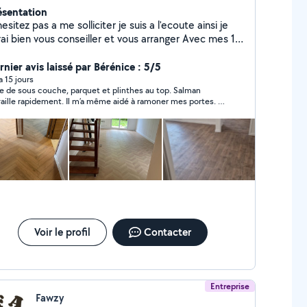
ésentation
esitez pas a me solliciter je suis a l'ecoute ainsi je
rai bien vous conseiller et vous arranger Avec mes 15
s d'experience en Batiment parquet lino sul PVC
inture carrelage et Renovation,et mon travail propre
rnier avis laissé par Bérénice : 5/5
ecis et rapide, vous pourrez jugez de vous meme.
 a 15 jours
e de sous couche, parquet et plinthes au top. Salman
rci
vaille rapidement. Il m’a même aidé à ramoner mes portes. Il
 ponctuel et sérieux. Je recommande !!! Très bon rapport
qualité/prix. Encore merci
Voir le profil
Contacter
Entreprise
Fawzy