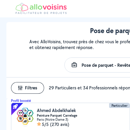
Pose de parqu
Avec AlloVoisins, trouvez près de chez vous le profe
et obtenez rapidement réponse.
Filtres
29 Particuliers et 34 Professionnels répo
Profil boosté
Particulier
Ahmed Abdelkhalek
Peinture Parquet Carrelage
Paris (Notre Dame 3)
5/5
(270 avis)