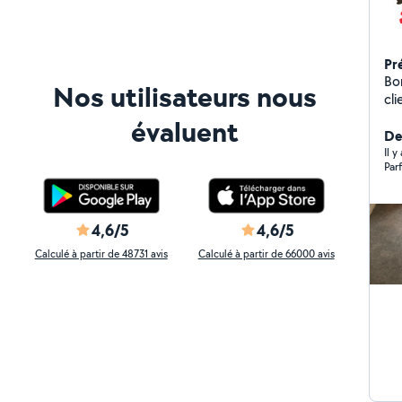
Pr
Bonjour Notre prem
Nos utilisateurs nous
client en lui 
et
évaluent
conq
De
servi
Il y
Parf
contacter. 
beaucoup Nous 
dép
service. 24/24 7j/7 
4,6/5
4,6/5
-toile de v
Calculé à partir de 48731 avis
Calculé à partir de 66000 avis
pos