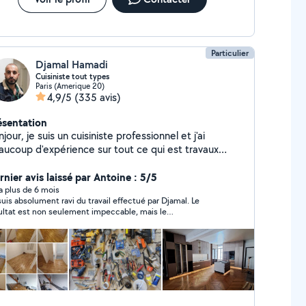
Particulier
Djamal Hamadi
Cuisiniste tout types
Paris (Amerique 20)
4,9/5
(335 avis)
ésentation
jour, je suis un cuisiniste professionnel et j'ai
aucoup d'expérience sur tout ce qui est travaux
ntérieur et extérieur ainsi les bricolage et petits
avaux notamment montage de meuble en kit,
rnier avis laissé par Antoine : 5/5
colage, peinture, carrelage, ravalement etc. Je suis
y a plus de 6 mois
suis absolument ravi du travail effectué par Djamal. Le
ignable au Merci
ultat est non seulement impeccable, mais le
fessionnalisme, l'écoute et le respect des délais ont rendu
xpérience très agréable du début à la fin. Je recommande
ement leurs services à quiconque recherche un travail de
lité.