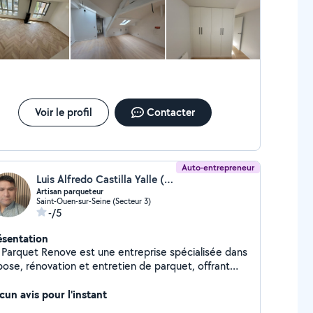
Voir le profil
Contacter
Auto-entrepreneur
Luis Alfredo Castilla Yalle (LCparquet Renov)
Artisan parqueteur
Saint-Ouen-sur-Seine (Secteur 3)
-/5
ésentation
 Parquet Renove est une entreprise spécialisée dans
 pose, rénovation et entretien de parquet, offrant
 solutions professionnelles pour particuliers et
ofessionnels. Avec une grande attention aux détails
cun avis pour l'instant
à la qualité des finitions, nous mettons notre savoir-