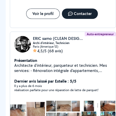
Voir le profil
Contacter
Auto-entrepreneur
ERIC samo (CLEAN DESIGN PARIS)
Archi d'intérieur, Technicien
Paris (Amerique 12)
4,5/5
(68 avis)
Présentation
Architecte d'intérieur, parqueteur et technicien. Mes
services: - Rénovation intégrale d'appartements,
Maisons. Revêtement des murs, peintures, sols
carrelage, paquets. Ponçage, vitrification et réparation
Dernier avis laissé par Estelle : 5/5
des parquets. Réalisation des projets d'aménagements
Il y a plus de 6 mois
réalisation parfaite pour une réparation de latte de parquet!
en 3D. PS: En cas de contact privé, merci de m'envoyer
un sms ou me passer directement un appel en cliquant
sur l'icone téléphonique en haut sur la droite de ma
page .(Je n'ai pas accès à toute les catégories pour
pouvoir répondre à certains msg)