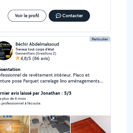
Voir le profil
Contacter
Particulier
Béchir Abdelmaksoud
Travaux tout corps d'état
Gennevilliers (Gresillons 2)
4,8/5
(86 avis)
ésentation
ofessionnel de revêtement intérieur. Placo et
nture pose Parquet carrelage lino aménagements
le DEB / DED CUISINE Carrelage : Pose
 tout type de carrelage pour sols et murs.
rnier avis laissé par Jonathan : 5/5
êtements de sol : Parquet, stratifié, vinyle, Lino
y a plus de 6 mois
s professionnel à l'écoute.
VC moquette Peinture : état des lieux dégât des
ux Intérieure et extérieure, avec un rendu propre et
eubles :pose de cuisine création
ssing sure mesure Rapide et efficace. Maçonnerie :
parations, constructions et rénovations.plaqout