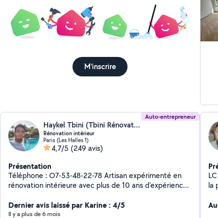
M'inscrire
Auto-entrepreneur
Haykel Tbini (Tbini Rénovation)
Rénovation intérieur
Paris (Les Halles 1)
4,7/5
(249 avis)
Présentation
Pr
Téléphone : O7-53-48-22-78 Artisan expérimenté en
LC
rénovation intérieure avec plus de 10 ans d'expérience,
la
je vous garantis un travail propre, soigné et à la hauteur
des
de vos attentes. Je vous accompagne dans tous vos
Dernier avis laissé par Karine : 4/5
pr
Au
projets de : peinture intérieure (finition soignée)
et 
Il y a plus de 6 mois