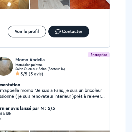
reau de plâtre pose porte et fenêtre Plomberie :
allation et dépannage. SDB et sdd Bricolage général
our tous vos petits travaux du quotidien.
Voir le profil
Contacter
Entreprise
Momo Abdella
Menuisier-peintre.
Saint-Ouen-sur-Seine (Secteur 14)
5/5
(5 avis)
ésentation
m'appelle momo "Je suis a Paris, je suis un bricoleur
sionné ( je suis renovateur intérieur )prêt à relever
us vos défis ! Que ce soit pour des réparations des C
allations , je suis à votre service avec sérieux et
nier avis laissé par N : 5/5
ficacité. Faites-moi confiance pour transformer vos
di à 18h
n
ées en réalité et résoudre vos petits problèmes avec
n et attention !"