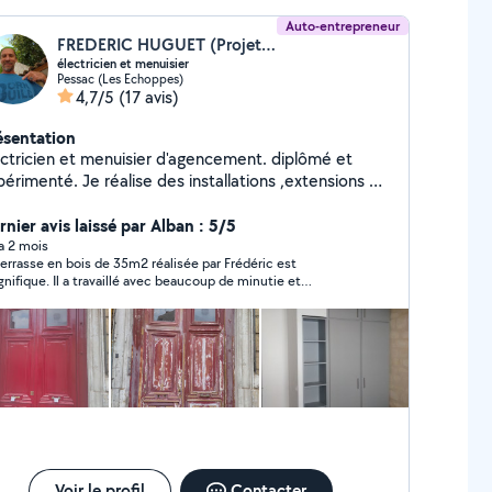
Auto-entrepreneur
FREDERIC HUGUET (Projets rénovation 33)
électricien et menuisier
Pessac (Les Echoppes)
4,7/5
(17 avis)
ésentation
ectricien et menuisier d'agencement. diplômé et
érimenté. Je réalise des installations ,extensions et
se aux normes électriques.En menuiserie, installation
 cuisine, Fabrication de dressing, pose de parquet et
rnier avis laissé par Alban : 5/5
rasse, ossature bois et isolation naturelle,
 a 2 mois
terrasse en bois de 35m2 réalisée par Frédéric est
énagements intérieurs extérieurs, peinture
nifique. Il a travaillé avec beaucoup de minutie et
ttention sur les détails que nous souhaitions. Les fondations
t très robustes et la matériel utilisé est de très bonne
lité. Il a livré en temps et en heure et son équipe est très
éable. Un vrai artisan du bois que je recommande.
Voir le profil
Contacter