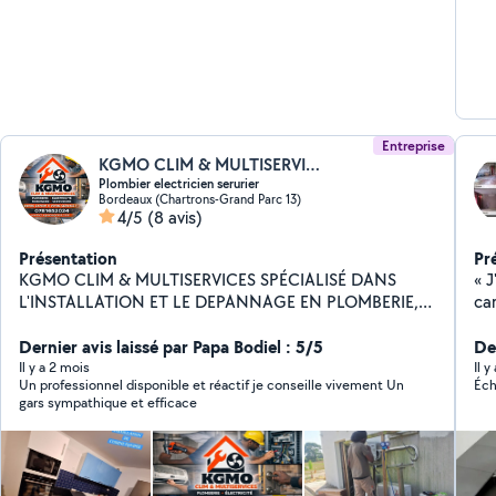
Entreprise
KGMO CLIM & MULTISERVICRES
Plombier electricien serurier
Bordeaux (Chartrons-Grand Parc 13)
4/5
(8 avis)
Présentation
Pr
KGMO CLIM & MULTISERVICES SPÉCIALISÉ DANS
« J
L'INSTALLATION ET LE DEPANNAGE EN PLOMBERIE,
ca
CLIMATISATION, ELECTRICITÉ, MENUISERIE,
cl
SERRURERIE...
Dernier avis laissé par Papa Bodiel : 5/5
et 
Der
co
Il y a 2 mois
Il y
Un professionnel disponible et réactif je conseille vivement Un
Éch
- 
gars sympathique et efficace
Pla
dé
re
an