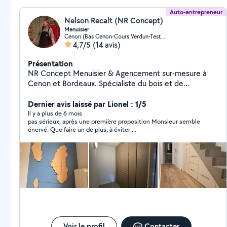
Auto-entrepreneur
Nelson Recalt (NR Concept)
Menuisier
Cenon (Bas Cenon-Cours Verdun-Testaud)
4,7/5
(14 avis)
Présentation
NR Concept Menuisier & Agencement sur-mesure à
Cenon et Bordeaux. Spécialiste du bois et de
l'aménagement intérieur, je vous accompagne dans
tous vos projets de menuiserie sur la métropole
Dernier avis laissé par Lionel : 1/5
bordelaise. Création de bibliothèques sur-mesure,
Il y a plus de 6 mois
pas sérieux, après une première proposition Monsieur semble
claustras bois ou agencement de dressings : j'allie
énervé. Que faire un de plus, à éviter....
esthétique et finitions soignées pour transformer votre
intérieur,Pose de parquets. Basé à Cenon, je me
déplace rapidement pour étudier vos besoins et vous
proposer des solutions personnalisées. Travail propre,
respect des délais et passion du métier. Contactez-
moi pour un devis gratuit !
Voir le profil
Contacter