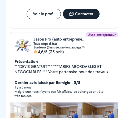
Voir le profil
Contacter
Auto-entrepreneur
Jason Pro (auto entrepreneur)
Tous corps d'état
Bordeaux (Saint-Seurin-Fondaudege 9)
4,6/5
(35 avis)
Présentation
***DEVIS GRATUIT*** ***TARIFS ABORDABLES ET
NÉGOCIABLES *** Votre partenaire pour des travaux
de qualité : Couverture et toiture : nettoyage,
rénovation, remaniement. Menuiserie : pose portes,
Dernier avis laissé par Remigio : 5/5
fenetre, baies vitrées, véranda. Démolition et
Il y a 5 mois
Malgré que nous n'ayons pas fait affaire, les échanges ont été
évacuation (camion, mini-pelle, marteau piqueur,
très rapides.
nacelles, échafaudage). Plomberie et sanitaire :
installation de salles de bains, chaudières, ballons
d'eau, cumulus, wc Maçonnerie : travaux de fondations
et de murs, dalle, chape, rénovation façade,