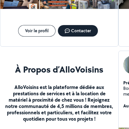
co
pe
SD
To
décennale Je 
18
Voir le profil
Contacter
ma
de
À Propos d’AlloVoisins
Pr
AlloVoisins est la plateforme dédiée aux
Bo
prestations de services et à la location de
men
matériel à proximité de chez vous ! Rejoignez
am
notre communauté de 4,5 millions de membres,
cré
Au
professionnels et particuliers, et facilitez votre
quotidien pour tous vos projets !