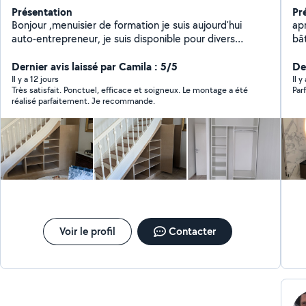
Présentation
Pr
Bonjour ,menuisier de formation je suis aujourd'hui
ap
auto-entrepreneur, je suis disponible pour divers
bât
travaux de menuiserie, pose de tout type de parquet,
sérieux e
montage de meuble,fabrication sur mesure, pose de
Dernier avis laissé par Camila : 5/5
pe
De
pallissade, terrasse,abri de jardin,rénovation fabrication
pla
Il y a 12 jours
Il 
Très satisfait. Ponctuel, efficace et soigneux. Le montage a été
Parf
de volet ect....
pe
réalisé parfaitement. Je recommande.
vo
Voir le profil
Contacter