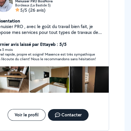
Menuisier PRO BoisNova
Bordeaux (La Bastide 5)
5/5
(26 avis)
ésentation
uisier PRO , avec le goût du travail bien fait, je
opose mes services pour tout types de travaux de
nuiserie. (Agencements, Meubles; placards;
isines; fenêtres, portes; parquets, terrasse, bardages
nier avis laissé par Ettayeb : 5/5
s aussi autres installation type (hotte, plaques de
 a 5 mois
vail rapide, propre et soigné! Maxence est très sympathique
sson, éclairage, garde corps, fixations
à l'écoute du client! Nous le recommandons sans hésitation!
elconque)j'en oublie sûrement. N'hésitez pas à me
mander j'ai aussi une formation électrotechnique et
otions en mécanique. Au plaisir de faire affaire
votre demande est dans une autre
tégorie que menuiserie l'application m'empêche de
pondre.
Voir le profil
Contacter