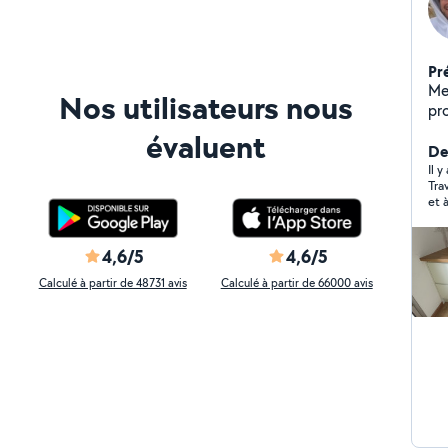
Pr
Men
Nos utilisateurs nous
pr
me
évaluent
cu
Der
Mai
Il y
Tra
cui
et 
qu
de
des n
4,6/5
4,6/5
ensemble Si 
Calculé à partir de 48731 avis
Calculé à partir de 66000 avis
ca
ré