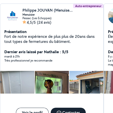
Auto-entrepreneur
Philippe JOUVAN (Menuiseries by Philippe)
Menuisier
Pessac (Les Echoppes)
4,5/5
(24 avis)
Présentation
Pr
Fort de notre expérience de plus plus de 20ans dans
Él
tout types de fermetures du bâtiment.
exp
mi
Dernier avis laissé par Nathalie : 5/5
de
De
ter
mardi à 21h
Il y
Très professionnel je recommande
La 
am
mag
d’a
son
qua
agr
Voir le profil
Contacter