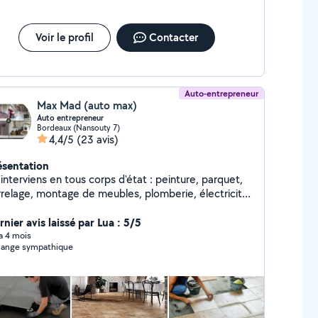
Voir le profil
Contacter
Auto-entrepreneur
Max Mad (auto max)
Auto entrepreneur
Bordeaux (Nansouty 7)
4,4/5
(23 avis)
ésentation
'interviens en tous corps d'état : peinture, parquet,
rrelage, montage de meubles, plomberie, électricité,
oisons, enduits, dépose et montage total de cuisines
SDB. Je suis réactif, compétitif, et efficace. -
nier avis laissé par Lua : 5/5
uverture, toiture, nettoyage, rénovation - menuiserie
 a 4 mois
ange sympathique
Démolition, évacuation - Maçonnerie - Carrelage -
terie... - Peinture...peintre - charpente, pose toiture,
pannage bachage - Ravalement...façadier - Pose de
vêtement sol et mûr - Création salle de bain
cienne, moderne ou tendance - Terrasse en bois