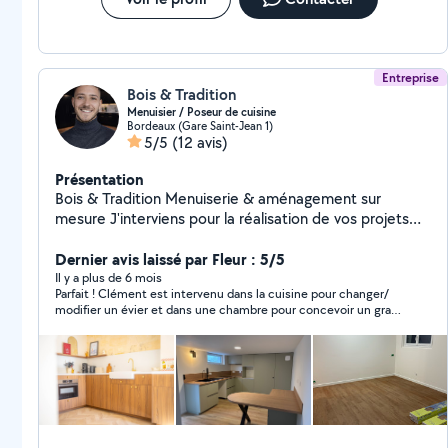
Entreprise
Bois & Tradition
Menuisier / Poseur de cuisine
Bordeaux (Gare Saint-Jean 1)
5/5
(12 avis)
Présentation
Bois & Tradition Menuiserie & aménagement sur
mesure J'interviens pour la réalisation de vos projets
bois, du plus simple au plus exigeant : Cuisines
modernes et fonctionnelles Parquets massifs,
Dernier avis laissé par Fleur : 5/5
contrecollés, stratifiés et Vinyles Terrasses bois sur
Il y a plus de 6 mois
Parfait ! Clément est intervenu dans la cuisine pour changer/
mesure Agencement et menuiserie intérieure Chaque
modifier un évier et dans une chambre pour concevoir un grand
projet est réalisé avec soin, précision et sens du détail,
dressing. Budget respecté, travail très soigné, finitions
dans le respect des matériaux et des finitions. Un seul
impeccables, et personne de confiance.
objectif : un rendu propre, durable et esthétique
Contactez-moi pour échanger sur votre projet.
Clément.