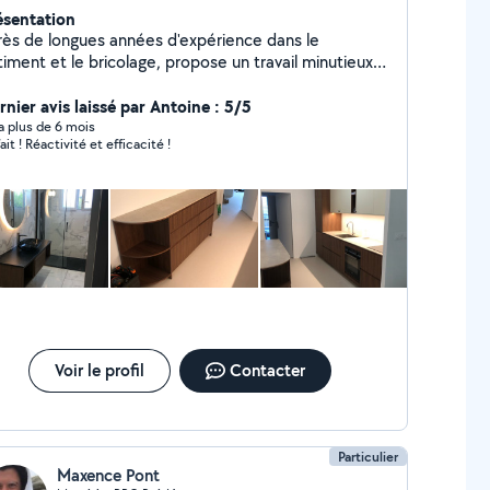
ésentation
rès de longues années d'expérience dans le
iment et le bricolage, propose un travail minutieux,
t précis, poseur cuisine confirmé, menuiserie,
inture, tapisserie, parquet, aménagement cuisine,
rnier avis laissé par Antoine : 5/5
cards, meuble, électricité, plomberie, Bricolage Je
y a plus de 6 mois
ait ! Réactivité et efficacité !
ux vous accompagner pendant votre projet pour
us conseiller (diplôme études bâtiment) et vous faire
des économies N'hésitez pas à me contacter
Voir le profil
Contacter
Particulier
Maxence Pont