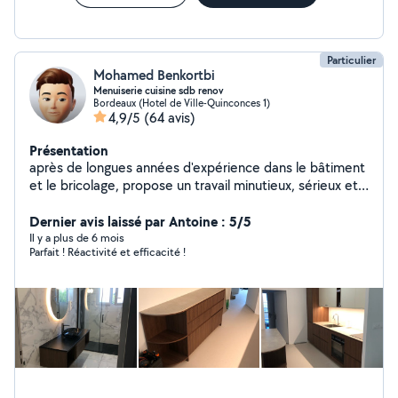
Particulier
Mohamed Benkortbi
Menuiserie cuisine sdb renov
Bordeaux (Hotel de Ville-Quinconces 1)
4,9/5
(64 avis)
Présentation
après de longues années d'expérience dans le bâtiment
et le bricolage, propose un travail minutieux, sérieux et
précis, poseur cuisine confirmé, menuiserie, peinture,
tapisserie, parquet, aménagement cuisine, placards,
Dernier avis laissé par Antoine : 5/5
meuble, électricité, plomberie, Bricolage Je peux vous
Il y a plus de 6 mois
Parfait ! Réactivité et efficacité !
accompagner pendant votre projet pour vous conseiller
(diplôme études bâtiment) et vous faire des économies
N'hésitez pas à me contacter