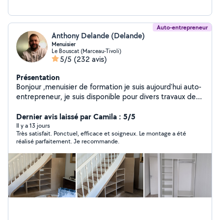
Auto-entrepreneur
Anthony Delande (Delande)
Menuisier
Le Bouscat (Marceau-Tivoli)
5/5
(232 avis)
Présentation
Bonjour ,menuisier de formation je suis aujourd'hui auto-
entrepreneur, je suis disponible pour divers travaux de
menuiserie, pose de tout type de parquet, montage de
meuble,fabrication sur mesure, pose de pallissade,
Dernier avis laissé par Camila : 5/5
terrasse,abri de jardin,rénovation fabrication de volet
Il y a 13 jours
Très satisfait. Ponctuel, efficace et soigneux. Le montage a été
ect....
réalisé parfaitement. Je recommande.