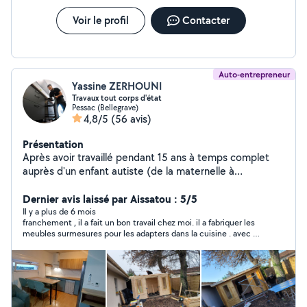
Voir le profil
Contacter
Auto-entrepreneur
Yassine ZERHOUNI
Travaux tout corps d'état
Pessac (Bellegrave)
4,8/5
(56 avis)
Présentation
Après avoir travaillé pendant 15 ans à temps complet
auprès d'un enfant autiste (de la maternelle à
l'université) j'ai entrepris une reconversion Je suis
passionné, perfectionniste, et sérieux!! Je dispose de
Dernier avis laissé par Aissatou : 5/5
tout les outils nécessaires pour effectuer vos petits et
Il y a plus de 6 mois
franchement , il a fait un bon travail chez moi. il a fabriquer les
gros travaux. Je peux aider et partager avec vous mon
meubles surmesures pour les adapters dans la cuisine . avec un
savoir-faire en : -Peinture -Pose de cuisines -Plomberie -
prix abordable. je le recommende
Revêtement de sol -Terasses -Pergola -Agencement sur
mesure -Jardinage -Montage de meubles -
Déménagement -Mécanique automobile etc Je reste à
votre disposition pour tout renseignements et/ou