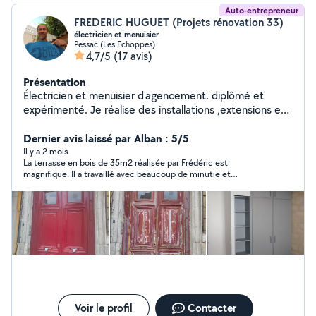
Auto-entrepreneur
FREDERIC HUGUET (Projets rénovation 33)
électricien et menuisier
Pessac (Les Echoppes)
4,7/5
(17 avis)
Présentation
Électricien et menuisier d'agencement. diplômé et
expérimenté. Je réalise des installations ,extensions et
mise aux normes électriques.En menuiserie, installation
de cuisine, Fabrication de dressing, pose de parquet et
Dernier avis laissé par Alban : 5/5
terrasse, ossature bois et isolation naturelle,
Il y a 2 mois
La terrasse en bois de 35m2 réalisée par Frédéric est
aménagements intérieurs extérieurs, peinture
magnifique. Il a travaillé avec beaucoup de minutie et
d’attention sur les détails que nous souhaitions. Les fondations
sont très robustes et la matériel utilisé est de très bonne
qualité. Il a livré en temps et en heure et son équipe est très
agréable. Un vrai artisan du bois que je recommande.
Voir le profil
Contacter