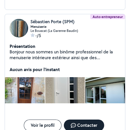
Terrasses en bois composite : conception, installation,
rénovation Pose de parquet stratifié, cloué, collé
Auto-entrepreneur
Sébastien Porte (SPM)
Menuiserie
Le Bouscat (La Garenne-Baudin)
-/5
Présentation
Bonjour nous sommes un binôme professionnel de la
menuiserie intérieure extérieur ainsi que des
aménagements de terrasse en bois et aussi de création
de dressing et cuisine
Aucun avis pour l'instant
Voir le profil
Contacter