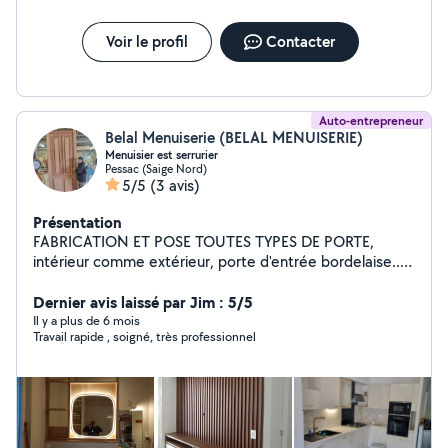
Voir le profil
Contacter
Auto-entrepreneur
Belal Menuiserie (BELAL MENUISERIE)
Menuisier est serrurier
Pessac (Saige Nord)
5/5
(3 avis)
Présentation
FABRICATION ET POSE TOUTES TYPES DE PORTE,
intérieur comme extérieur, porte d'entrée bordelaise...
MONTAGES INSTALLATION MEUBLES - Fabrication et
pose Placard, Dressing, Lit, Armoire, bibliothèque ,des
Dernier avis laissé par Jim : 5/5
prestations peuvent être faites sur mesure pose de
Il y a plus de 6 mois
Travail rapide , soigné, très professionnel
cuisines équipées complète/montage de meuble
Plomberie/électricité domestique Pose et réparation de
volet Roulant Pose et réparation des fenêtres et portes
et baie vitrée (PVC/ALU/BOIS/serrurier )