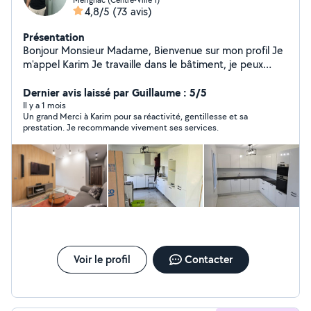
4,8/5
(73 avis)
Présentation
Bonjour Monsieur Madame, Bienvenue sur mon profil Je
m'appel Karim Je travaille dans le bâtiment, je peux
réaliser vos projet grâce à mes compétences dans
différents métier ( peinture, étanchéité, enduits, Placo ,
Dernier avis laissé par Guillaume : 5/5
menuiserie, montage de meuble , pose de porte ,
Il y a 1 mois
Un grand Merci à Karim pour sa réactivité, gentillesse et sa
cuisine , espace vert , clôture, carrelage ) Merci de
prestation. Je recommande vivement ses services.
votre Attention
Voir le profil
Contacter