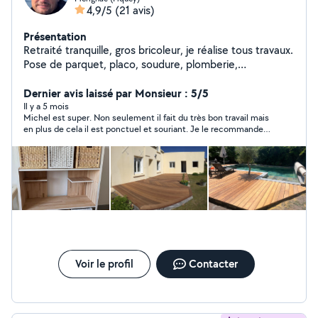
4,9/5
(21 avis)
Présentation
Retraité tranquille, gros bricoleur, je réalise tous travaux.
Pose de parquet, placo, soudure, plomberie,
changement de chasse d'eau, et bien d'autres choses.
Spécialiste des terrasses en bois. Si vous m'envoyez une
Dernier avis laissé par Monsieur : 5/5
demande et que vous recevez une déclinaison de ma
Il y a 5 mois
Michel est super. Non seulement il fait du très bon travail mais
part, c'est probablement que votre périmètre est trop
en plus de cela il est ponctuel et souriant. Je le recommande
éloigné de mes préférences sur le site et je ne peux
sans hésiter et n'hésiterai pas à faire de nouveau appel à ses
donc vous répondre y compris par message.
services!
Voir le profil
Contacter