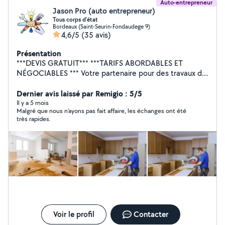
Auto-entrepreneur
Jason Pro (auto entrepreneur)
Tous corps d'état
Bordeaux (Saint-Seurin-Fondaudege 9)
4,6/5
(35 avis)
Présentation
***DEVIS GRATUIT*** ***TARIFS ABORDABLES ET
NÉGOCIABLES *** Votre partenaire pour des travaux de
qualité : Couverture et toiture : nettoyage, rénovation,
remaniement. Menuiserie : pose portes, fenetre, baies
Dernier avis laissé par Remigio : 5/5
vitrées, véranda. Démolition et évacuation (camion,
Il y a 5 mois
Malgré que nous n'ayons pas fait affaire, les échanges ont été
mini-pelle, marteau piqueur, nacelles, échafaudage).
très rapides.
Plomberie et sanitaire : installation de salles de bains,
chaudières, ballons d'eau, cumulus, wc Maçonnerie :
travaux de fondations et de murs, dalle, chape,
rénovation façade, Carrelage/faience : pose et
rénovation. Plâtrerie : pose placo, bandes, faux
plafonds, finitions soignées, Peinture : services de
peinture intérieure et extérieure. Charpente et
dépannage : intervention rapide et efficace. Ravalement
de façade, enduit, crépi, pose bardage, pose bois en
façade Revêtements de sol et mur : parquet, faience,
Voir le profil
Contacter
carrelage, peinture, toile de verre, papier peint