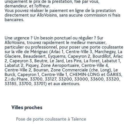
uniquement le prix de la prestation, fixé par vous,
demandeur, et l’offreur.
Vous pouvez réaliser le paiement en ligne de la prestation
directement sur AlloVoisins, sans aucune commission ni frais
bancaires.
Une urgence ? Un besoin ponctuel ou régulier ? Sur
AlloVoisins, trouvez rapidement le meilleur menuisier,
particulier ou professionnel, pour poser une porte coulissante
sur la ville de Mérignac (Arlac 1, Centre-Ville 3, Marchegay, La
Glaciere, Beaudesert, Eyquems, Capeyron 2, Bourdillot, Arlac
2, Capeyron 3, Beutre, Le Jard, Les Pins, La Foret, Labatut 1,
Labatut 2, Piquey, Zone Aeroportuaire, Centre-Ville 4,
Centre-Ville 2, Bourran, Zone Commerciale (che. Long), Le
Burck, Capeyron 1, Centre-Ville 1, CHEMIN-LONG et GARIES,
Z.i du Phare, 33700, 33127, 33200, 33000, 33600, 33320,
33185, 33700, 33701) et aux alentours.
Villes proches
Pose de porte coulissante à Talence