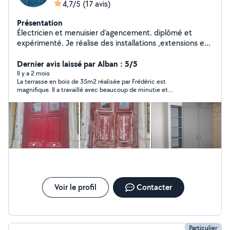
4,7/5
(17 avis)
Présentation
Électricien et menuisier d'agencement. diplômé et
expérimenté. Je réalise des installations ,extensions et
mise aux normes électriques.En menuiserie, installation
de cuisine, Fabrication de dressing, pose de parquet et
Dernier avis laissé par Alban : 5/5
terrasse, ossature bois et isolation naturelle,
Il y a 2 mois
La terrasse en bois de 35m2 réalisée par Frédéric est
aménagements intérieurs extérieurs, peinture
magnifique. Il a travaillé avec beaucoup de minutie et
d’attention sur les détails que nous souhaitions. Les fondations
sont très robustes et la matériel utilisé est de très bonne
qualité. Il a livré en temps et en heure et son équipe est très
agréable. Un vrai artisan du bois que je recommande.
Voir le profil
Contacter
Particulier