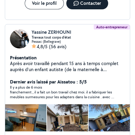
domestique Pose et réparation de volet Roulant Pose
Voir le profil
Contacter
et réparation des fenêtres et portes et baie vitrée
(PVC/ALU/BOIS)
Auto-entrepreneur
Yassine ZERHOUNI
Travaux tout corps d'état
Pessac (Bellegrave)
4,8/5
(56 avis)
Présentation
Après avoir travaillé pendant 15 ans à temps complet
auprès d'un enfant autiste (de la maternelle à
l'université) j'ai entrepris une reconversion Je suis
passionné, perfectionniste, et sérieux!! Je dispose de
Dernier avis laissé par Aissatou : 5/5
tout les outils nécessaires pour effectuer vos petits et
Il y a plus de 6 mois
franchement , il a fait un bon travail chez moi. il a fabriquer les
gros travaux. Je peux aider et partager avec vous mon
meubles surmesures pour les adapters dans la cuisine . avec un
savoir-faire en : -Peinture -Pose de cuisines -Plomberie -
prix abordable. je le recommende
Revêtement de sol -Terasses -Pergola -Agencement sur
mesure -Jardinage -Montage de meubles -
Déménagement -Mécanique automobile etc Je reste à
votre disposition pour tout renseignements et/ou
questions Au plaisir d'échanger avec vous