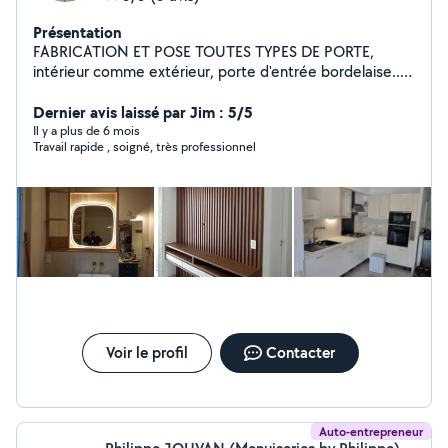
Présentation
FABRICATION ET POSE TOUTES TYPES DE PORTE,
intérieur comme extérieur, porte d'entrée bordelaise...
MONTAGES INSTALLATION MEUBLES - Fabrication et
pose Placard, Dressing, Lit, Armoire, bibliothèque ,des
Dernier avis laissé par Jim : 5/5
prestations peuvent être faites sur mesure pose de
Il y a plus de 6 mois
Travail rapide , soigné, très professionnel
cuisines équipées complète/montage de meuble
Plomberie/électricité domestique Pose et réparation de
volet Roulant Pose et réparation des fenêtres et portes
et baie vitrée (PVC/ALU/BOIS/serrurier )
Voir le profil
Contacter
Auto-entrepreneur