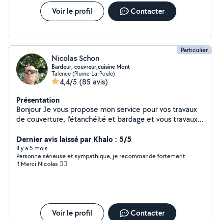
Voir le profil
Contacter
Particulier
Nicolas Schon
Bardeur, couvreur,cuisine Mont
Talence (Plume-La-Poule)
4,4/5
(85 avis)
Présentation
Bonjour Je vous propose mon service pour vos travaux
de couverture, l'étanchéité et bardage et vous travaux
de bricolage j'ai plus de 10ans d'expérience. Montage de
cuisine et meuble Livraison Courageux, sens du
Dernier avis laissé par Khalo : 5/5
travail,ponctuel Courtois et arrangent Devis gratuit
Il y a 5 mois
Personne sérieuse et sympathique, je recommande fortement
déplacement gratuit Conseil A bientôt
!! Merci Nicolas 👍🏼
Voir le profil
Contacter