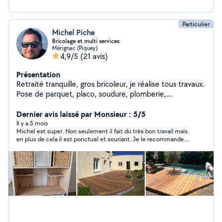
Particulier
Michel Piche
Bricolage et multi services
Mérignac (Piquey)
4,9/5
(21 avis)
Présentation
Retraité tranquille, gros bricoleur, je réalise tous travaux.
Pose de parquet, placo, soudure, plomberie,
changement de chasse d'eau, et bien d'autres choses.
Spécialiste des terrasses en bois. Si vous m'envoyez une
Dernier avis laissé par Monsieur : 5/5
demande et que vous recevez une déclinaison de ma
Il y a 5 mois
Michel est super. Non seulement il fait du très bon travail mais
part, c'est probablement que votre périmètre est trop
en plus de cela il est ponctuel et souriant. Je le recommande
éloigné de mes préférences sur le site et je ne peux
sans hésiter et n'hésiterai pas à faire de nouveau appel à ses
donc vous répondre y compris par message.
services!