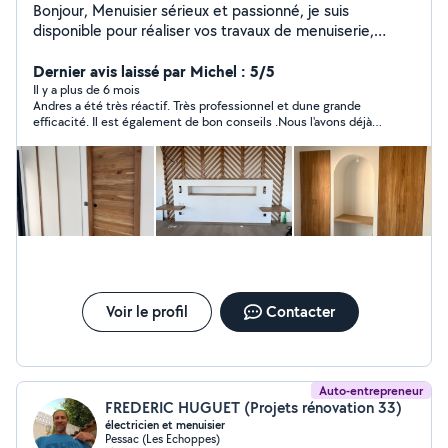
Bonjour, Menuisier sérieux et passionné, je suis
disponible pour réaliser vos travaux de menuiserie,
bricolage et aménagement intérieur et extérieur.
J'interviens notamment pour : Pose de cuisines Meubles
Dernier avis laissé par Michel : 5/5
et rangements sur mesure Montage et ajustement de
Il y a plus de 6 mois
Andres a été très réactif. Très professionnel et dune grande
meubles Pose de portes, fenêtres et volets Parquet,
efficacité. Il est également de bon conseils .Nous l'avons déjà
terrasses bois Travaux de finitions et peinture intérieure
sollicité pour une autre prestation.Nous attendions son devis
Appliqué, ponctuel et à l'écoute, je m'engage à fournir
promis pour une prestation mais depuis sa 1 ère intervention il
un travail soigné, des solutions adaptées à vos besoins
n’a jamais répondu mes nombreux messages……..dommage
dommage
et des tarifs justes. Chaque projet est réalisé avec
sérieux, qu'il s'agisse d'un petit dépannage ou d'un
aménagement plus complet.
Voir le profil
Contacter
Auto-entrepreneur
FREDERIC HUGUET (Projets rénovation 33)
électricien et menuisier
Pessac (Les Echoppes)