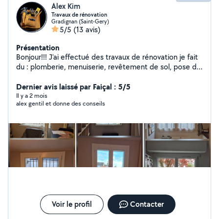
Alex Kim
Travaux de rénovation
Gradignan (Saint-Gery)
5/5
(13 avis)
Présentation
Bonjour!!! J'ai effectué des travaux de rénovation je fait
du : plomberie, menuiserie, revêtement de sol, pose de
cloisons et de plafonds, pose de carrelage, peinture,
électricité domestique, montage de meubles,
Dernier avis laissé par Faiçal : 5/5
installation de cuisines...
Il y a 2 mois
alex gentil et donne des conseils
Voir le profil
Contacter