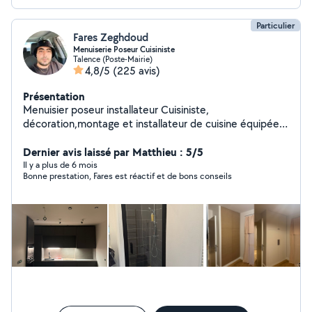
Particulier
Fares Zeghdoud
Menuiserie Poseur Cuisiniste
Talence (Poste-Mairie)
4,8/5
(225 avis)
Présentation
Menuisier poseur installateur Cuisiniste,
décoration,montage et installateur de cuisine équipée
toutes marques. Je propose : - Relevées techniques,
prise de mesure - Assemblage et fixation des caissons -
Dernier avis laissé par Matthieu : 5/5
Découpe et pose du plan de travail - Pose de l'évier
Il y a plus de 6 mois
Bonne prestation, Fares est réactif et de bons conseils
plomberie compris - Pose de crédence - Installation de
l'électroménager - Branchement et Installation
électrique. - je fournis un travaillé sérieux, propre,
soigneux et de qualité Cuisine : Ikea, Leroy Merlin, Ixina,
Éco cuisine, Castorama, Cuisinella, Nolte, Conforma,
but, Brico Dépôt MONTAGES INSTALLATION MEUBLES
- Placard, Dressing, Lit, Armoire, bibliothèque,
Mezzanine Certaines prestations peuvent être faites sur
mesure Artisans cuisiniste/poseur de cuisine équipée
complète/montage de meuble Plomberie/électricité