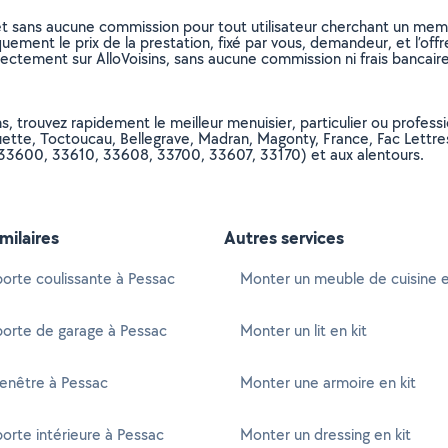
et sans aucune commission pour tout utilisateur cherchant un membre
uement le prix de la prestation, fixé par vous, demandeur, et l’offr
rectement sur AlloVoisins, sans aucune commission ni frais bancaire
, trouvez rapidement le meilleur menuisier, particulier ou professio
tte, Toctoucau, Bellegrave, Madran, Magonty, France, Fac Lettres, 
 33600, 33610, 33608, 33700, 33607, 33170) et aux alentours.
imilaires
Autres services
orte coulissante à Pessac
Monter un meuble de cuisine e
porte de garage à Pessac
Monter un lit en kit
enêtre à Pessac
Monter une armoire en kit
orte intérieure à Pessac
Monter un dressing en kit