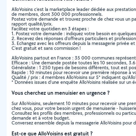
AlloVoisins c’est la marketplace leader dédiée aux prestatio
de membres, dont 300 000 professionnels.
Postez votre demande et trouvez proche de chez vous un parti
rapport qualité/prix.
Facilitez votre quotidien en 3 étapes :
1. Postez votre demande : indiquez votre besoin en quelque
2. Recevez des réponses d’offreurs particuliers et professio
3. Echangez avec les offreurs depuis la messagerie privée et 
C’est gratuit et sans commission !
AlloVoisins partout en France : 35 000 communes représentées 
Efficace : Une demande postée toutes les 10 secondes, 3.6
Généraliste : 1 250 types de besoins différents, tout est poss
Rapide : 10 minutes pour recevoir une première réponse à 
Qualité / prix : 4 membres AlloVoisins sur 5* indiquent qu’All
* Données issues d’une enquête AlloVoisins réalisée sur un é
Vous cherchez un menuisier en urgence ?
Sur AlloVoisins, seulement 10 minutes pour recevoir une p
chez vous, pour votre besoin urgent de menuiserie - huisser
Consultez les profils des membres, professionnels ou particuli
demande et à votre budget.
Conversez ensemble depuis la messagerie AlloVoisins pour de
Est-ce que AlloVoisins est gratuit ?