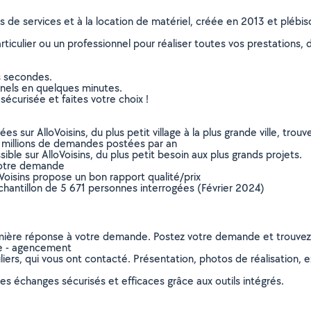
ns de services et à la location de matériel, créée en 2013 et plébi
culier ou un professionnel pour réaliser toutes vos prestations, d
s secondes.
nnels en quelques minutes.
sécurisée et faites votre choix !
sur AlloVoisins, du plus petit village à la plus grande ville, tro
 millions de demandes postées par an
ible sur AlloVoisins, du plus petit besoin aux plus grands projets.
votre demande
oVoisins propose un bon rapport qualité/prix
chantillon de 5 671 personnes interrogées (Février 2024)
remière réponse à votre demande. Postez votre demande et trouve
ie - agencement
ers, qui vous ont contacté. Présentation, photos de réalisation, exp
s échanges sécurisés et efficaces grâce aux outils intégrés.