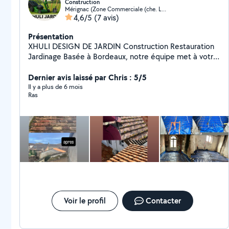
Construction
Mérignac (Zone Commerciale (che. Long))
4,6/5
(7 avis)
Présentation
XHULI DESIGN DE JARDIN Construction Restauration
Jardinage Basée à Bordeaux, notre équipe met à votre
service un savoir-faire artisanal pour tous vos projets de
maison et de jardin. Nos prestations : Création et
Dernier avis laissé par Chris : 5/5
entretien de jardins Travaux de construction et
Il y a plus de 6 mois
Ras
maçonnerie Rénovation et restauration Aménagement
extérieur et terrasses Sérieux, qualité et respect des
délais chaque projet est réalisé avec passion et
professionnalisme. Intervention à Bordeaux et ses
alentours. XHULI DESIGN DE JARDIN la passion du
travail bien fait.
Voir le profil
Contacter