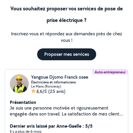
Vous souhaitez proposer vos services de pose de
prise électrique ?
Inscrivez-vous et répondez aux demandes près de chez
vous !
Proposer mes services
Auto-entrepreneur
Yangoue Djomo Franck osee
Électriciens et informaticiens
Le Mans (Ronceray)
4,6/5
(25 avis)
Présentation
Je suis une personne motivée et rigoureusement
engagée dans son travail. La satisfaction de mes clients
représente pour moi la plus belle des récompenses.
Perfectionniste dans l'âme, je veille à ce que chaque
Dernier avis laissé par Anne-Gaelle : 5/5
détail soit maîtrisé. J'interviens dans les domaines
Il y a plus de 6 mois