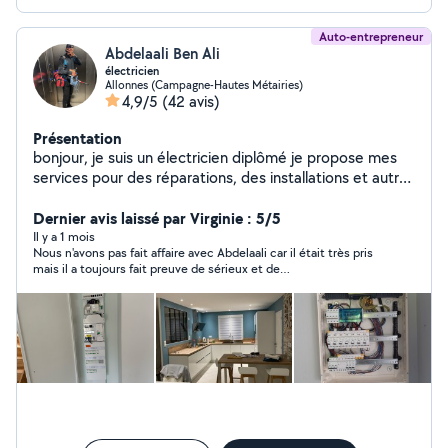
Auto-entrepreneur
Abdelaali Ben Ali
électricien
Allonnes (Campagne-Hautes Métairies)
4,9/5
(42 avis)
Présentation
bonjour, je suis un électricien diplômé je propose mes
services pour des réparations, des installations et autres
travaux d'électricité. n'hésitez pas à me contacter afin
que l'on puisse discuter de votre demande.
Dernier avis laissé par Virginie : 5/5
Il y a 1 mois
Nous n'avons pas fait affaire avec Abdelaali car il était très pris
mais il a toujours fait preuve de sérieux et de
professionnalisme dans nos échanges et nous avons beaucoup
apprécié. Merci à lui, nous n'hésiterons pas à le recontacter au
besoin.