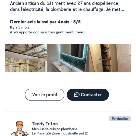
Ancien artisan du bâtiment avec 27 ans d'expérience
dans l'électricité, la plomberie et le chauffage. Je mets
à votre service ces compétences multiples, vous
permettant de vous appuyer sur ma capacité de conseil
Dernier avis laissé par Anaïs : 5/5
et de réalisation. Formateur dans le BTP et les écoles
Il y a 5 mois
il m'a apporté don aide très gentiment. merci
depuis 10 ans, mon sens aigu de la pédagogie et de la
prise en compte de vos besoins est une expertise
appréciable pour mes clients et pour les élèves/
étudiants que j'accompagne. À très bientôt. Emmanuel.
Voir le profil
Contacter
Particulier
Teddy Triton
Menuiserie cuisine plomberie
Le Mans (ZA Zone industrielle sud 2)