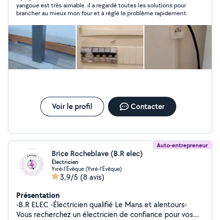
yangoue est très aimable. il a regardé toutes les solutions pour
suivants : Électricité générale Courants faibles
brancher au mieux mon four et à réglé le problème rapidement.
Informatique & réseaux Installation et dépannage
électrique
Voir le profil
Contacter
Auto-entrepreneur
Brice Rocheblave (B.R elec)
Électricien
Yvré-l'Évêque (Yvré-l'Évêque)
3,9/5
(8 avis)
Présentation
-B.R ELEC -Électricien qualifié Le Mans et alentours-
Vous recherchez un électricien de confiance pour vos