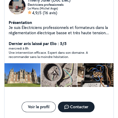
Thierry Juhel (Doc Elec)
Électriciens professionnels
Le Mans (Michel Ange)
4,9/5
(16 avis)
Présentation
Je suis Électriciens professionnels et formateurs dans la
réglementation électrique basse et très haute tension.
Je pratique depuis plus de 40 ans ce métier dans
différents domaines comme le bâtiment ou l'industrie.
Dernier avis laissé par Elio : 5/5
Toujours souriant et plein de volonté. Pour toutes
mercredi à 8h
Une intervention efficace. Expert dans son domaine. A
urgences veuillez me contacter sur ma ligne
recommander sans la moindre hésitation.
professionnelle en indiquant par SMS toutes vos
coordonnées.
Voir le profil
Contacter