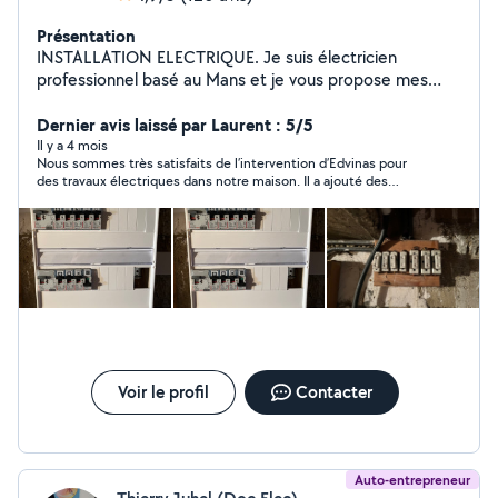
Présentation
INSTALLATION ELECTRIQUE. Je suis électricien
professionnel basé au Mans et je vous propose mes
services de qualité, dans le respect des normes de
sécurité et avec un excellent rapport qualité/prix.
Dernier avis laissé par Laurent : 5/5
Il y a 4 mois
Nous sommes très satisfaits de l’intervention d’Edvinas pour
des travaux électriques dans notre maison. Il a ajouté des
prises, amélioré notre installation électrique et le résultat est
impeccable. C’est un professionnel très compétent, à l’écoute
de ses clients et toujours prêt à rendre service. Il prend le
temps de donner de bons conseils, ce qui est vraiment
appréciable. Ses tarifs sont très corrects et le rapport qualité-
prix est excellent. Nous recommandons vivement Edvinas pour
tous vos travaux électriques !
Voir le profil
Contacter
Auto-entrepreneur