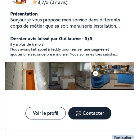
4,7/5
(37 avis)
Présentation
Bonjour je vous propose mes service dans différents
corps de métier que sa soit menuiserie,installation
cuisine,sdb,plomberie, électricité, peinture,parquet ex
travail soigner avec expérience cdlt
Dernier avis laissé par Guillaume : 5/5
Il y a plus de 6 mois
Nous avons fait appel à Teddy pour réaliser une saignée et
ajouter une seconde prise murale. Nous sommes très satisfait
de la prestation. Teddy a fait un travail soignée et propre à un
prix très compétitif. Merci
Voir le profil
Contacter
Particulier