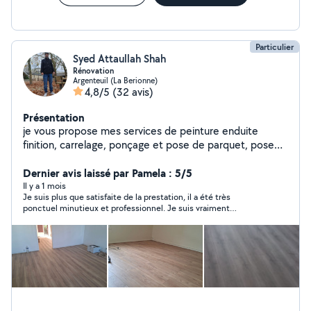
Particulier
Syed Attaullah Shah
Rénovation
Argenteuil (La Berionne)
4,8/5
(32 avis)
Présentation
je vous propose mes services de peinture enduite
finition, carrelage, ponçage et pose de parquet, pose
papier peint, pose de carreaux plâtre, placo pose de
lino dalles pvc moquette. je parle un peu français mais
Dernier avis laissé par Pamela : 5/5
surtout en anglais ,
Il y a 1 mois
Je suis plus que satisfaite de la prestation, il a été très
ponctuel minutieux et professionnel. Je suis vraiment
contente du travail effectué ma pièce est parfaite comme ça.
Un grand merci à Syed. Je le solliciterai de nouveau et je le
recommande !!!