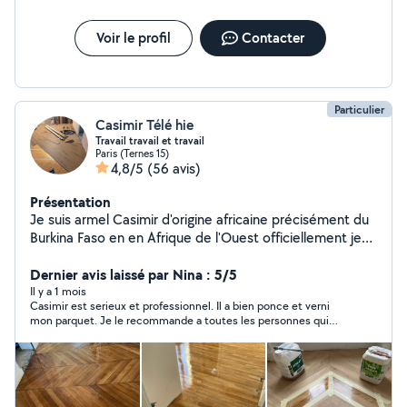
Voir le profil
Contacter
Particulier
Casimir Télé hie
Travail travail et travail
Paris (Ternes 15)
4,8/5
(56 avis)
Présentation
Je suis armel Casimir d'origine africaine précisément du
Burkina Faso en en Afrique de l'Ouest officiellement je
suis chef d'équipe sur mon site agent de ménage à
Samsig je pose les anciens parquet massif je ponce l'es
Dernier avis laissé par Nina : 5/5
parquet j'ai déjà tous mes outils de travail n'hésitez à me
Il y a 1 mois
Casimir est serieux et professionnel. Il a bien ponce et verni
contacter
mon parquet. Je le recommande a toutes les personnes qui
recherchent a sublimer leur parquet.