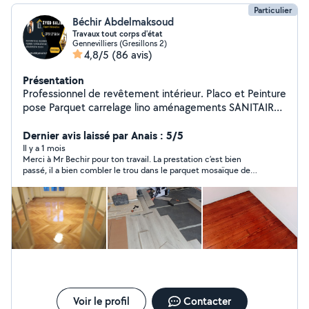
Particulier
Béchir Abdelmaksoud
Travaux tout corps d'état
Gennevilliers (Gresillons 2)
4,8/5
(86 avis)
Présentation
Professionnel de revêtement intérieur. Placo et Peinture
pose Parquet carrelage lino aménagements SANITAIRE
salle DEB / DED CUISINE Carrelage : Pose de tout type
de carrelage pour sols et murs. Revêtements de sol :
Dernier avis laissé par Anais : 5/5
Parquet, stratifié, vinyle, Lino dalle PVC moquette
Il y a 1 mois
Merci à Mr Bechir pour ton travail. La prestation c’est bien
Peinture : état des lieux dégât des eaux Intérieure et
passé, il a bien combler le trou dans le parquet mosaïque de
extérieure, avec un rendu propre et soigné. Montage de
façon à ne plus avoir de différence. L travail a été fait
meubles :pose de cuisine création dressing sure mesure
rapidement.
Rapide et efficace. Maçonnerie : Réparations,
constructions et rénovations.plaqout carreau de plâtre
pose porte et fenêtre Plomberie : Installation et
dépannage. SDB et sdd Bricolage général : Pour tous
vos petits travaux du quotidien.
Voir le profil
Contacter