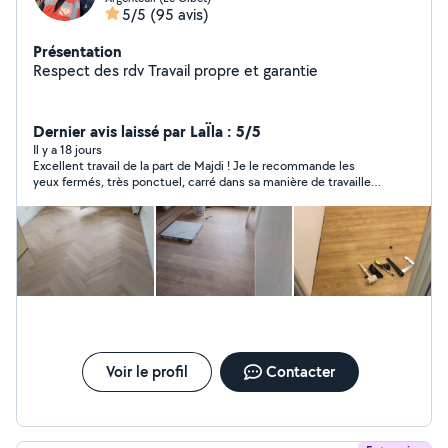
5/5
(95 avis)
Présentation
Respect des rdv Travail propre et garantie
Dernier avis laissé par LaÏla : 5/5
Il y a 18 jours
Excellent travail de la part de Majdi ! Je le recommande les
yeux fermés, très ponctuel, carré dans sa manière de travailler.
De très bonne volonté, très serviable et surtout de confiance.
Je ferai de nouveau appel à ses services dans quelques
semaines, pour d’autres travaux. À bientôt
Voir le profil
Contacter