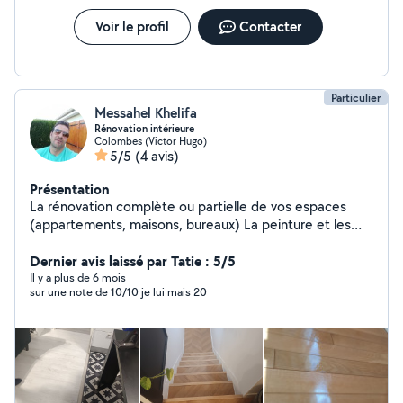
Voir le profil
Contacter
Particulier
Messahel Khelifa
Rénovation intérieure
Colombes (Victor Hugo)
5/5
(4 avis)
Présentation
La rénovation complète ou partielle de vos espaces
(appartements, maisons, bureaux) La peinture et les
revêtements muraux et tout type de papier peint La
pose de sols (carrelage,lino moquette et tout de type
Dernier avis laissé par Tatie : 5/5
de parquet L'aménagement et la modernisation de
Il y a plus de 6 mois
sur une note de 10/10 je lui mais 20
cuisines et salles de bains Les petits travaux de finition
et de décoration création des meubles sur mesure
montage de meubles peinture objectif : transformer vos
intérieurs en lieux confortables, esthétiques et adaptés
à vos besoins, tout en respectant les délais et votre
budget. Qualités principales : sérieux, précision,