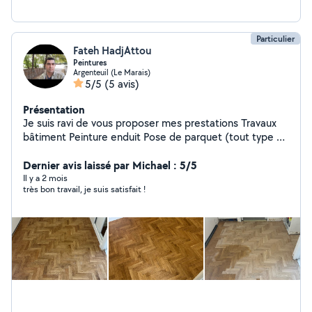
Particulier
Fateh HadjAttou
Peintures
Argenteuil (Le Marais)
5/5
(5 avis)
Présentation
Je suis ravi de vous proposer mes prestations Travaux
bâtiment Peinture enduit Pose de parquet (tout type de
parquet) N'hésite pas à me contacter pour un premier
échange sur vos besoins avec un prix raisonnable,travail
Dernier avis laissé par Michael : 5/5
prof
Il y a 2 mois
très bon travail, je suis satisfait !