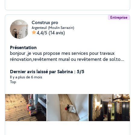
Entreprise
Construx pro
Argenteuil (Moulin Sarrazin)
4,4/5
(14 avis)
Présentation
bonjour ,je vous propose mes services pour travaux
rénovation,revêtement mural ou revêtement de sol.tout
corps d'état _peintures enduit total ou enduit partielle .
rebouchag, ponçage.,peinture---satin, mat, velours,
Dernier avis laissé par Sabrina : 5/5
glycro, peintures décorative, pose des papiers ou
Il y a plus de 6 mois
Top
papiers peint3D., pose toile de verre peinture des
portes ou des fenêtres. _maçonnerie_ ー faire de faux
plafond "ba13", faire de cloison en placo plâtre "ba13"
isolation murs et plafonds. pose carrelage ou pose
faïence. pose crédence. revêtement de sol pose
parquet stratifié ou contre coller ou massif. pose pvc
clipsabl. ou lino vnyil. fair des regréage . électricité,
plomberie. montage de meubles. ''n'hésitez pas de me
contacter pour plus des renseignements. à votre