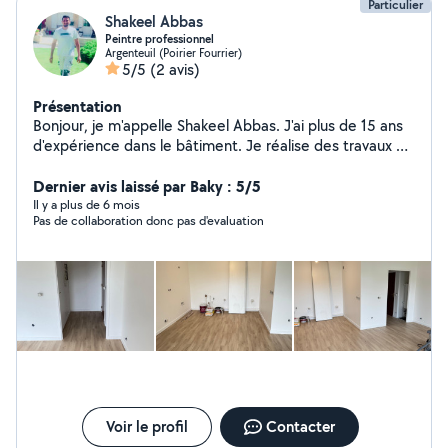
Particulier
Shakeel Abbas
Peintre professionnel
Argenteuil (Poirier Fourrier)
5/5
(2 avis)
Présentation
Bonjour, je m'appelle Shakeel Abbas. J'ai plus de 15 ans
d'expérience dans le bâtiment. Je réalise des travaux de
peinture, plâtrerie (placo), plomberie, pose de
carrelage, pose de lino et moquette, ainsi que des
Dernier avis laissé par Baky : 5/5
travaux de rénovation et de finition. Je peux également
Il y a plus de 6 mois
Pas de collaboration donc pas d'evaluation
prendre en charge d'autres travaux du bâtiment grâce à
une équipe de professionnels qualifiés. Je suis sérieux,
ponctuel, soigneux et disponible rapidement. Si vous
cherchez un artisan expérimenté et fiable, n'hésitez pas
à me contacter. Je serai ravi d'échanger avec vous.
Merci.
Voir le profil
Contacter