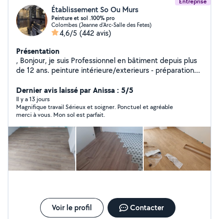
Entreprise
Établissement So Ou Murs
Peinture et sol .100% pro
Colombes (Jeanne d'Arc-Salle des Fetes)
4,6/5
(442 avis)
Présentation
, Bonjour, je suis Professionnel en bâtiment depuis plus
de 12 ans. peinture intérieure/exterieurs - préparation
des supports - enduisage -ponçage - Peinture (plafonds,
mur, portes, meuble ...) -finitions - nettoyage des lieux -
Dernier avis laissé par Anissa : 5/5
pose de papier peint - pose de toile -Carrelage -Parquet
Il y a 13 jours
Magnifique travail Sérieux et soigner. Ponctuel et agréable
-Placo Montage meuble -Plumbrie -Électricité Disponible
merci à vous. Mon sol est parfait.
à tout moment: de nature bosseur, calme et souriant :
travail de qualité et sérieux. Je propose des tarifs
abordables et raisonnable par rapport au marché Devis
Gratuit/Déplacement offert Votre satisfaction est ma
plus grande priorité. Intervention dans toute l'île de
France. Merci de votre confiance » je connais très bien
mon métier. Peinture, enduits, placo, parquets,
carrelage. Au plaisir de réaliser vos projets. Umer
Voir le profil
Contacter