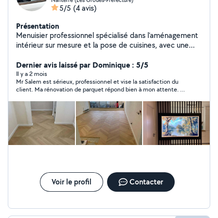
5/5
(4 avis)
Présentation
Menuisier professionnel spécialisé dans l'aménagement
intérieur sur mesure et la pose de cuisines, avec une
expertise reconnue dans la conception, la fabrication et
l'installation d'espaces fonctionnels et esthétiques.
Dernier avis laissé par Dominique : 5/5
Chaque projet est réalisé avec soin, précision et un
Il y a 2 mois
Mr Salem est sérieux, professionnel et vise la satisfaction du
souci du détail, afin d'offrir des réalisations durables et
client. Ma rénovation de parquet répond bien à mon attente. Je
adaptées aux besoins des clients.
recommande cet auto-entrepreneur sans hésitation.
Voir le profil
Contacter