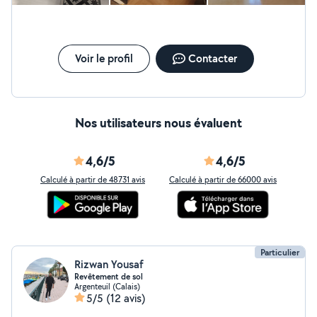
créativité et écoute du client. Contactez moi dès
aujourd'hui pour un devis gratuit et personnalisé.
Voir le profil
Contacter
Nos utilisateurs nous évaluent
4,6/5
4,6/5
Calculé à partir de 48731 avis
Calculé à partir de 66000 avis
Particulier
Rizwan Yousaf
Revêtement de sol
Argenteuil (Calais)
5/5
(12 avis)