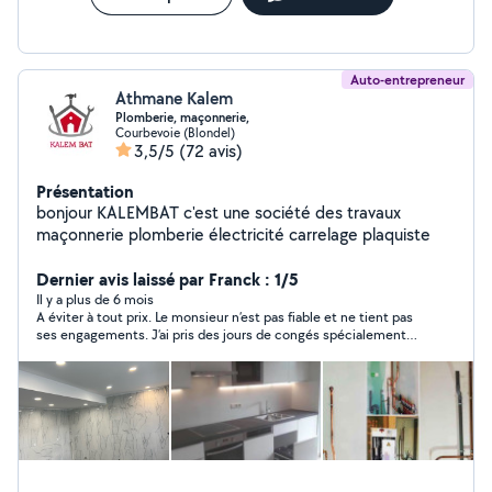
devoir payer la prestation. Je vais devoir casser le parquet afin
que notre sécurité soit assuré.
Auto-entrepreneur
Athmane Kalem
Plomberie, maçonnerie,
Courbevoie (Blondel)
3,5/5
(72 avis)
Présentation
bonjour KALEMBAT c'est une société des travaux
maçonnerie plomberie électricité carrelage plaquiste
Dernier avis laissé par Franck : 1/5
Il y a plus de 6 mois
A éviter à tout prix. Le monsieur n’est pas fiable et ne tient pas
ses engagements. J’ai pris des jours de congés spécialement
pour superviser des travaux qu’il devait réaliser chez moi: il ne
s’est présenté ni le premier jour ni le second. À fuir.