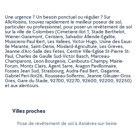
Une urgence ? Un besoin ponctuel ou régulier ? Sur
AlloVoisins, trouvez rapidement le meilleur poseur de sol,
particulier ou professionnel, pour poser un revêtement de sol
sur la ville de Colombes (Cimetiere-Ilot 1, Stade Berthelot,
Wiener-Garamont, Cerisiers, Salvador Allende-Egalite,
Musiciens-Paul Bert, Les Vallees, Victor Hugo, Usine des Eaux-
Ile Marante, Saint-Denis, Moslard-Agriculture, Les Greves,
Jeanne d'Arc-Salle des Fetes, Centre Ville-Eglise St-Pierre St-
Paul, Charles de Gaulle Sud-Victor Basch, Marceau-
Champarons, Leon Bourgeois, Canibouts-Champy, Mairie-
Forum, Monts Clairs, Agent Sarre, Aragon Pavillonnaire,
Fosses Jean Sud, Strasbourg, Audra-Paul Bert, Gagarine,
Gabriel Peri-Ilot26, Rousseau-Solferino, Jeanne Gleuzer-Gros
Gres, Gare du Stade, 92700, 92270, 92600, 92200, 92250)
et aux alentours.
Villes proches
Pose de revêtement de sol à Asnières-sur-Seine