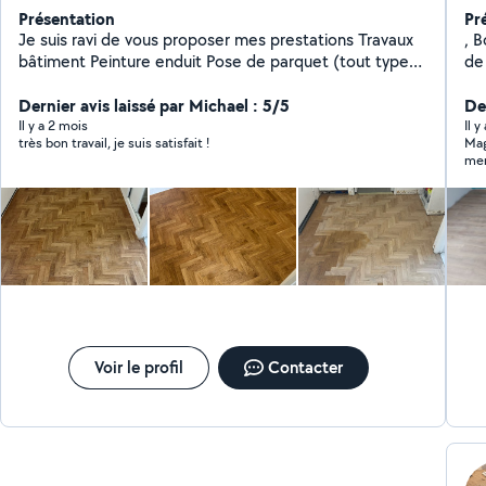
Présentation
Pr
Je suis ravi de vous proposer mes prestations Travaux
, B
bâtiment Peinture enduit Pose de parquet (tout type
de 
de parquet) N'hésite pas à me contacter pour un
de
premier échange sur vos besoins avec un prix
Dernier avis laissé par Michael : 5/5
(pl
Der
raisonnable,travail prof
des
Il y a 2 mois
Il y
très bon travail, je suis satisfait !
Magni
Carrelage -Par
mer
-Électricité
bos
sé
ra
Gr
plu
Fran
mo
car
Voir le profil
Contacter