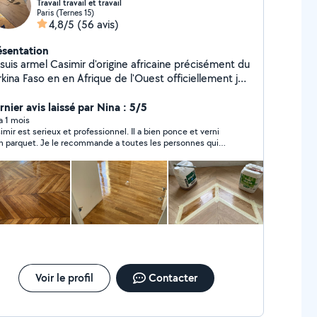
Travail travail et travail
Paris (Ternes 15)
4,8/5
(56 avis)
ésentation
suis armel Casimir d'origine africaine précisément du
kina Faso en en Afrique de l'Ouest officiellement je
is chef d'équipe sur mon site agent de ménage à
msig je pose les anciens parquet massif je ponce l'es
nier avis laissé par Nina : 5/5
quet j'ai déjà tous mes outils de travail n'hésitez à
 a 1 mois
imir est serieux et professionnel. Il a bien ponce et verni
 contacter
 parquet. Je le recommande a toutes les personnes qui
herchent a sublimer leur parquet.
Voir le profil
Contacter