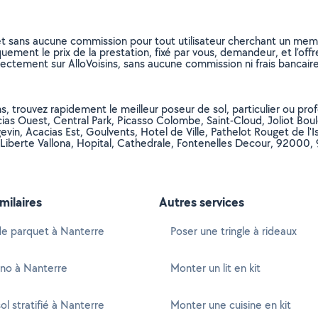
et sans aucune commission pour tout utilisateur cherchant un membre
uement le prix de la prestation, fixé par vous, demandeur, et l’offr
rectement sur AlloVoisins, sans aucune commission ni frais bancaire
s, trouvez rapidement le meilleur poseur de sol, particulier ou prof
ias Ouest, Central Park, Picasso Colombe, Saint-Cloud, Joliot Bou
gevin, Acacias Est, Goulvents, Hotel de Ville, Pathelot Rouget de
l Liberte Vallona, Hopital, Cathedrale, Fontenelles Decour, 9200
imilaires
Autres services
e parquet à Nanterre
Poser une tringle à rideaux
ino à Nanterre
Monter un lit en kit
ol stratifié à Nanterre
Monter une cuisine en kit