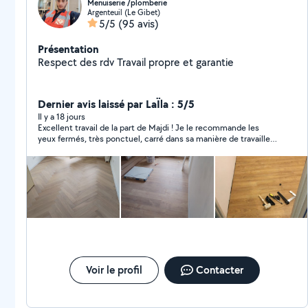
Menuiserie /plomberie
Argenteuil (Le Gibet)
5/5
(95 avis)
Présentation
Respect des rdv Travail propre et garantie
Dernier avis laissé par LaÏla : 5/5
Il y a 18 jours
Excellent travail de la part de Majdi ! Je le recommande les
yeux fermés, très ponctuel, carré dans sa manière de travailler.
De très bonne volonté, très serviable et surtout de confiance.
Je ferai de nouveau appel à ses services dans quelques
semaines, pour d’autres travaux. À bientôt
Voir le profil
Contacter