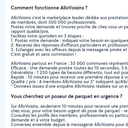
Comment fonctionne AlloVoisins ?
AlloVoisins c’est la marketplace leader dédiée aux prestatio
de membres, dont 300 000 professionnels.
Postez votre demande et trouvez proche de chez vous un parti
rapport qualité/prix.
Facilitez votre quotidien en 3 étapes :
1. Postez votre demande : indiquez votre besoin en quelque
2. Recevez des réponses d’offreurs particuliers et professio
3. Echangez avec les offreurs depuis la messagerie privée et 
C’est gratuit et sans commission !
AlloVoisins partout en France : 35 000 communes représentées 
Efficace : Une demande postée toutes les 10 secondes, 3.6
Généraliste : 1 250 types de besoins différents, tout est poss
Rapide : 10 minutes pour recevoir une première réponse à 
Qualité / prix : 4 membres AlloVoisins sur 5* indiquent qu’All
* Données issues d’une enquête AlloVoisins réalisée sur un é
Vous cherchez un poseur de parquet en urgence ?
Sur AlloVoisins, seulement 10 minutes pour recevoir une p
chez vous, pour votre besoin urgent de pose de parquet - r
Consultez les profils des membres, professionnels ou particuli
demande et à votre budget.
Conversez ensemble depuis la messagerie AlloVoisins pour de