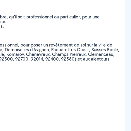
, qu’il soit professionnel ou particulier, pour une
eur.
s.
essionnel, pour poser un revêtement de sol sur la ville de
le, Demoiselles d'Avignon, Paquerettes Ouest, Suisses Boule,
 l'Isle, Komarov, Chenevreux, Champs Pierreux, Clemenceau,
0, 92500, 92700, 92014, 92400, 92380) et aux alentours.