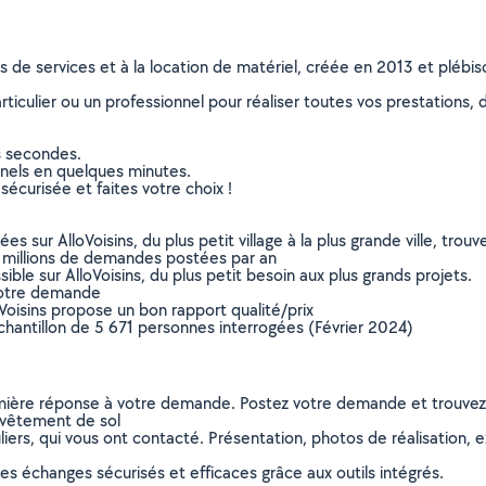
ns de services et à la location de matériel, créée en 2013 et plébi
culier ou un professionnel pour réaliser toutes vos prestations, d
s secondes.
nnels en quelques minutes.
sécurisée et faites votre choix !
sur AlloVoisins, du plus petit village à la plus grande ville, tro
 millions de demandes postées par an
ible sur AlloVoisins, du plus petit besoin aux plus grands projets.
votre demande
oVoisins propose un bon rapport qualité/prix
chantillon de 5 671 personnes interrogées (Février 2024)
remière réponse à votre demande. Postez votre demande et trouve
evêtement de sol
ers, qui vous ont contacté. Présentation, photos de réalisation, exp
s échanges sécurisés et efficaces grâce aux outils intégrés.