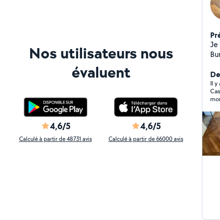
Pr
Je 
Nos utilisateurs nous
Bur
su
évaluent
Sa
Der
par
Il y
Cas
me
mon
rec
4,6/5
4,6/5
Calculé à partir de 48731 avis
Calculé à partir de 66000 avis