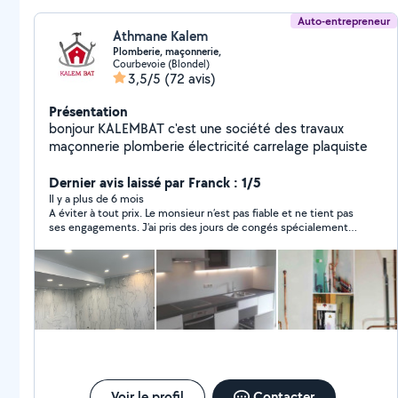
Auto-entrepreneur
Athmane Kalem
Plomberie, maçonnerie,
Courbevoie (Blondel)
3,5/5
(72 avis)
Présentation
bonjour KALEMBAT c'est une société des travaux
maçonnerie plomberie électricité carrelage plaquiste
Dernier avis laissé par Franck : 1/5
Il y a plus de 6 mois
A éviter à tout prix. Le monsieur n’est pas fiable et ne tient pas
ses engagements. J’ai pris des jours de congés spécialement
pour superviser des travaux qu’il devait réaliser chez moi: il ne
s’est présenté ni le premier jour ni le second. À fuir.
Voir le profil
Contacter