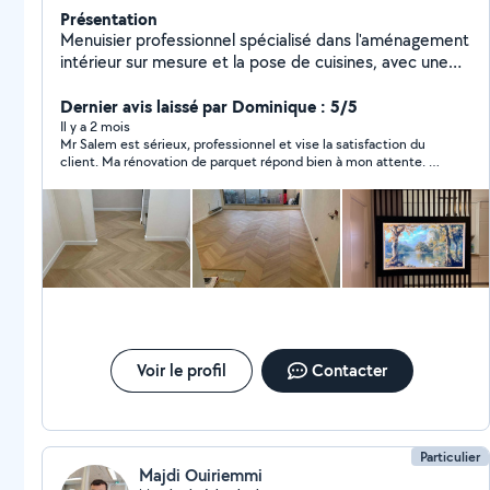
Présentation
Menuisier professionnel spécialisé dans l'aménagement
intérieur sur mesure et la pose de cuisines, avec une
expertise reconnue dans la conception, la fabrication
et l'installation d'espaces fonctionnels et esthétiques.
Dernier avis laissé par Dominique : 5/5
Chaque projet est réalisé avec soin, précision et un
Il y a 2 mois
Mr Salem est sérieux, professionnel et vise la satisfaction du
souci du détail, afin d'offrir des réalisations durables et
client. Ma rénovation de parquet répond bien à mon attente. Je
adaptées aux besoins des clients.
recommande cet auto-entrepreneur sans hésitation.
Voir le profil
Contacter
Particulier
Majdi Ouiriemmi