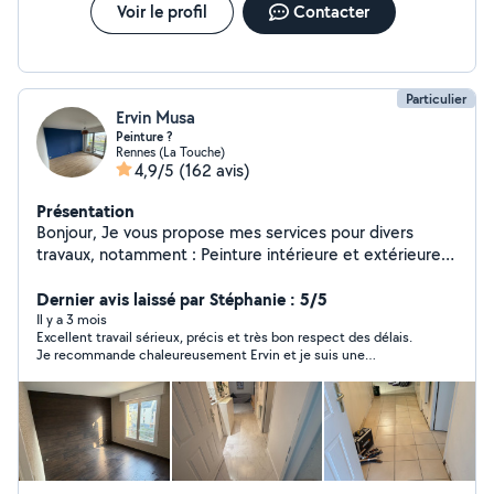
Voir le profil
Contacter
Particulier
Ervin Musa
Peinture ?
Rennes (La Touche)
4,9/5
(162 avis)
Présentation
Bonjour, Je vous propose mes services pour divers
travaux, notamment : Peinture intérieure et extérieure
(murs et plafonds), Pose de sols (parquet, carrelage,
etc.), Isolation, Nettoyage et rénovation de façades,
Dernier avis laissé par Stéphanie : 5/5
Pose de papier peint et de papier à peindre, Petits
Il y a 3 mois
Excellent travail sérieux, précis et très bon respect des délais.
travaux de maçonnerie. Je travaille avec soin et
Je recommande chaleureusement Ervin et je suis une
professionnalisme, pour répondre au mieux à vos
personne très exigeante.
besoins, que ce soit pour votre maison ou votre
appartement. N'hésitez pas à me contacter pour plus
d'informations ou pour un devis. Cordialement, Ervin