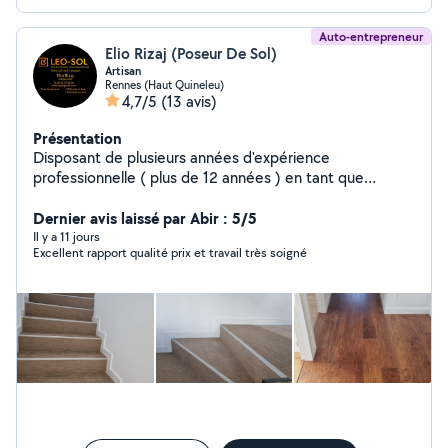
Auto-entrepreneur
Elio Rizaj (Poseur De Sol)
Artisan
Rennes (Haut Quineleu)
4,7/5
(13 avis)
Présentation
Disposant de plusieurs années d'expérience
professionnelle ( plus de 12 années ) en tant que
parqueteur, je vous conseillera au mieux. Je vous
propose mes services -Pose parquet -Pose parquet
Dernier avis laissé par Abir : 5/5
contre colle tout les modèle -Pose parquet baty rompu
Il y a 11 jours
Excellent rapport qualité prix et travail très soigné
-Pose PVC clipse -Pose de tarasse -Pose de plafond -
Réparation de parquet -Restauration de parquet En
fonction de vos goûts et de votre budget, je vous
propose les meilleures idées pour embellir votre sol.
N'hésitez pas à me contacter pour discuter de vos
projets