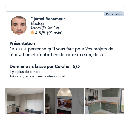
Particulier
Djamel Benameur
Bricolage
Rennes (Za Sud Est)
4,5/5
(91 avis)
Présentation
Je suis la personne qu'il vous faut pour Vos projets de
rénovation et d'entretien de votre maison, de la
menuiserie à la vitrerie en passant par les petits travaux
de bricolage. Je mets mon savoir faire à votre service
Dernier avis laissé par Coralie : 5/5
pour améliorer votre espace de vie. Vous avez besoin
Il y a plus de 6 mois
Très soigneux et très professionnel
d'un coup de main ? Je suis là pour vous aider !
accrocher des cadres, monter des meubles, réparer
des volets, poser des prises, petite travaux de
plomberie ou effectuer des réparations dans votre
maison. Je mets a votre disposition plus de 20 ans
d'expérience dans le secteur du bâtiment avec une
spécialisation en menuiserie alu, pvc, insi dans la vitrerie.
Mon expérience couvre également la pose de plaques
de plâtre, le parquet ,faux plafonds et le nettoyage,