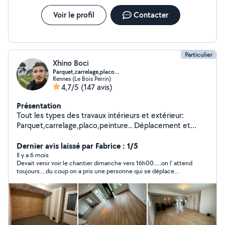
Voir le profil
Contacter
Particulier
Xhino Boci
Parquet,carrelage,placo…
Rennes (Le Bois Perrin)
4,7/5
(147 avis)
Présentation
Tout les types des travaux intérieurs et extérieur:
Parquet,carrelage,placo,peinture.. Déplacement et
devis GRATUIT
Dernier avis laissé par Fabrice : 1/5
Il y a 6 mois
Devait venir voir le chantier dimanche vers 16h00.....on l' attend
toujours....du coup on a pris une personne qui se déplace
quand on convient d'un rendez vous, ça met plus en confiance
pour la suite