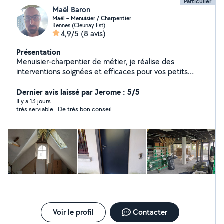
Particulier
Maël Baron
Maël – Menuisier / Charpentier
Rennes (Cleunay Est)
4,9/5
(8 avis)
Présentation
Menuisier-charpentier de métier, je réalise des
interventions soignées et efficaces pour vos petits
travaux d'aménagement, montage et ajustements.
Habitué aux chantiers et bien équipé en électroportatif,
Dernier avis laissé par Jerome : 5/5
je privilégie le travail propre, précis et durable. Je peux
Il y a 13 jours
très serviable . De très bon conseil
vous aider pour : Montage de meubles Aménagements
sur mesure Fixations (étagères, tringles, TV, cadres,
etc.) Ajustements bois / portes / fenêtre / placards
Finitions légères et réparations Terrasses bois Placo
Missions courtes Secteur Rennes / Cleunay Devis simple
et rapide sur photo ou description Envoyez-moi
quelques infos + photos, je vous réponds rapidement.
Maël
Voir le profil
Contacter