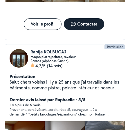
Voir le profil
Contacter
Particulier
Rabije KOLBUCAJ
Maçon,platre,peintre, ravaleur
Rennes (Alphonse Guerin)
4,7/5
(14 avis)
Présentation
Salut chers voisins ! Il y a 25 ans que j'ai travaille dans les
bâtiments, comme platre, peintre intérieur et poseur du
parquet, peinture à lextérieur, ravalement, maçon,
électricien, plombier et isolation à l'extérieur et
Dernier avis laissé par Raphaelle : 5/5
l'interieur Je suis professionnel Le premier intervention
Il y a plus de 6 mois
Prévenant, persévérant, adroit, réactif, courageux ... J'ai
0-2 heures du main d'œuvre est gratuit. Mon but est de
demandé 4 "petits bricolages/réparations" chez moi : Rabije les
faire connaitre mes qualités des services et mes
a effectués dans la bonne humeur, en trouvant des solutions
valeurs. À très bientôt
techniques, en tenant compte de mes souhaits. Je referai
appel sans hésitation si besoin !!