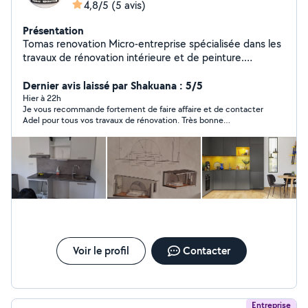
4,8/5
(5 avis)
Présentation
Tomas renovation Micro-entreprise spécialisée dans les
travaux de rénovation intérieure et de peinture.
Intervention pour la préparation des surfaces, peinture,
finitions décoratives, revêtements muraux et petits
Dernier avis laissé par Shakuana : 5/5
travaux d'aménagement. Travail soigné, respect des
Hier à 22h
Je vous recommande fortement de faire affaire et de contacter
délais et satisfaction client.
Adel pour tous vos travaux de rénovation. Très bonne
communication, travail sérieux et propre rien à dire 💯
Voir le profil
Contacter
Entreprise