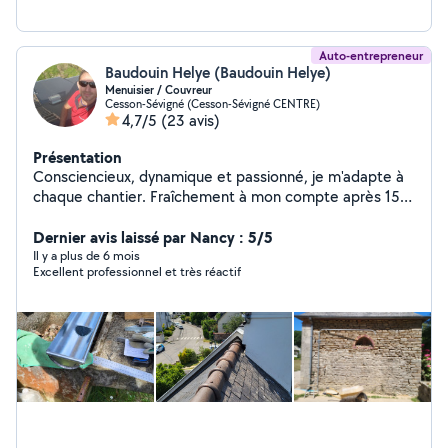
Auto-entrepreneur
Baudouin Helye (Baudouin Helye)
Menuisier / Couvreur
Cesson-Sévigné (Cesson-Sévigné CENTRE)
4,7/5
(23 avis)
Présentation
Consciencieux, dynamique et passionné, je m'adapte à
chaque chantier. Fraîchement à mon compte après 15
ans dans le BTP en France et à l'étranger, votre projet
sera un défi, que nous remporterons ensemble.
Dernier avis laissé par Nancy : 5/5
Il y a plus de 6 mois
Excellent professionnel et très réactif