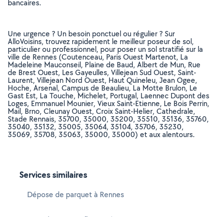
bancaires.
Une urgence ? Un besoin ponctuel ou régulier ? Sur
AlloVoisins, trouvez rapidement le meilleur poseur de sol,
particulier ou professionnel, pour poser un sol stratifié sur la
ville de Rennes (Coutenceau, Paris Ouest Martenot, La
Madeleine Mauconseil, Plaine de Baud, Albert de Mun, Rue
de Brest Ouest, Les Gayeulles, Villejean Sud Ouest, Saint-
Laurent, Villejean Nord Ouest, Haut Quineleu, Jean Ogee,
Hoche, Arsenal, Campus de Beaulieu, La Motte Brulon, Le
Gast Est, La Touche, Michelet, Portugal, Laennec Dupont des
Loges, Emmanuel Mounier, Vieux Saint-Etienne, Le Bois Perrin,
Mail, Brno, Cleunay Ouest, Croix Saint-Helier, Cathedrale,
Stade Rennais, 35700, 35000, 35200, 35510, 35136, 35760,
35040, 35132, 35005, 35064, 35104, 35706, 35230,
35069, 35708, 35063, 35000, 35000) et aux alentours.
Services similaires
Dépose de parquet à Rennes