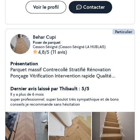
proposant un service polyvalent adapté à vos besoins .
Vous avez des questions ou souhaitez discuter de votre
Voir le profil
Contacter
projet d'aménagement, je suis à votre disposition pour
répondre à toutes vos demande et vous fournir un devis
personnalis. N'hésitez pas à me contacter
Particulier
Behar Cupi
Poser de parquet
Cesson-Sévigné (Cesson-Sévigné LA HUBLAIS)
4,8/5
(11 avis)
Présentation
Parquet massif Contrecollé Stratifié Rénovation
Ponçage Vitrification Intervention rapide Qualité
Précision satisfaction garantie
Dernier avis laissé par Thibault : 5/5
Il y a plus de 6 mois
super professionnel. super boulot très sympathique et de bons
conseils je recommande sans hésitation