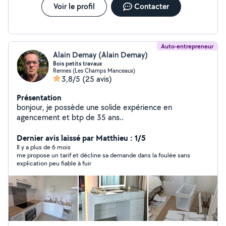
Peinture et enduit décoratif Pose de papier peint Pose
Voir le profil
Contacter
d'éléments décoratifs (décors en staff, parements) Sols
(parquet, moquette et PVC)
Auto-entrepreneur
Alain Demay (Alain Demay)
Bois petits travaux
Rennes (Les Champs Manceaux)
3,8/5
(25 avis)
Présentation
bonjour, je possède une solide expérience en
agencement et btp de 35 ans..
Dernier avis laissé par Matthieu : 1/5
Il y a plus de 6 mois
me propose un tarif et décline sa demande dans la foulée sans
explication peu fiable à fuir