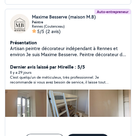
Auto-entrepreneur
Maxime Besserve (maison M.B)
Peintre
Rennes (Coutenceau)
5/5
(2 avis)
Présentation
Artisan peintre décorateur indépendant à Rennes et
environ Je suis Maxime Besserve. Peintre décorateur de
métier, je me suis installé à mon compte en 2026.
Passionné par mon métier, j'ai à cœur de satisfaire mes
Dernier avis laissé par Mireille : 5/5
clients et de leurs proposer des solutions adaptées à
Il y a 29 jours
C’est quelqu’un de méticuleux, très professionnel. Je
leurs besoins. J'accorde une grande importance à la
recommande si vous avez besoin de service, il laisse tout
qualité des matériaux, à la préparation des supports et
propre derrière lui.
aux finitions, pour un résultat propre, durable et
conforme à vos attentes. Force de proposition, par un
accompagnement honnête et personnalisé de A à Z, je
vous conseille dans vos choix, et je suis votre unique
interlocuteur du devis à la réalisation. Je m'engage sur
votre chantier comme je le ferais pour ma propre
maison. Mon engagement est simple : un travail bien fait
et des clients satisfaits. Les prestations proposées :