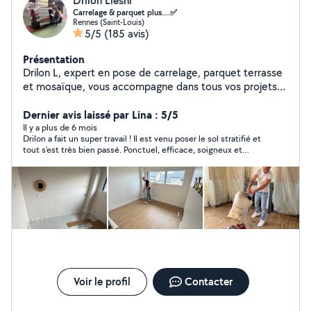
Drilon Lleshi
Carrelage & parquet plus....✅
Rennes (Saint-Louis)
5/5
(185 avis)
Présentation
Drilon L, expert en pose de carrelage, parquet terrasse
et mosaïque, vous accompagne dans tous vos projets
de création et rénovation Nos services : - Création et
rénovation de carrelages, -parquet, terrasse et
Dernier avis laissé par Lina : 5/5
mosaïques - Suivi de chantier complet - Conseil
Il y a plus de 6 mois
Drilon a fait un super travail ! Il est venu poser le sol stratifié et
personnalisé - Pose clé en main Nos Spécialités : -
tout s’est très bien passé. Ponctuel, efficace, soigneux et
Carrelage - Parquet - Plinthe - Ragréage - Terrasse -
professionnel. Le rendu est top et il a bien géré du début à la
Zelliges - Carreaux de ciment - Terres Cuites -
fin. Je recommande sans hésiter !
Mosaïques -Peinture intérieure et extérieure -
professionnelle -Réalisation d'effets décoratifs avec
peinture Pourquoi nous choisir ? - Expertise et savoir-
faire - Accompagnement complet - Respect du budget
Zones d'intervention : Rennes et son agglomération.
Voir le profil
Contacter