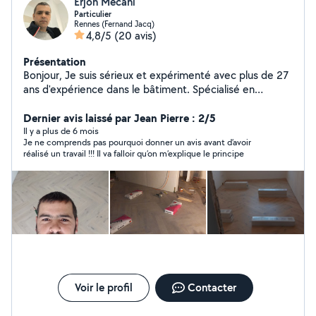
Erjon Mecani
Particulier
Rennes (Fernand Jacq)
4,8/5
(20 avis)
Présentation
Bonjour, Je suis sérieux et expérimenté avec plus de 27
ans d'expérience dans le bâtiment. Spécialisé en
carrelage, parquet, pose de pierre (terrasses, allées) et
peinture. Je réalise un travail propre, soigné et de
Dernier avis laissé par Jean Pierre : 2/5
qualité. Titulaire d'un diplôme dans le bâtiment obtenu
Il y a plus de 6 mois
Je ne comprends pas pourquoi donner un avis avant d’avoir
en Albanie. Disponible rapidement sur Rennes et
réalisé un travail !!! Il va falloir qu’on m’explique le principe
alentours. Cordialement, Erjon
Voir le profil
Contacter