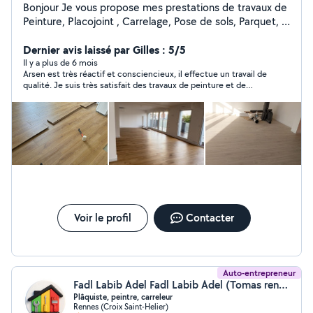
Bonjour Je vous propose mes prestations de travaux de
Peinture, Placojoint , Carrelage, Pose de sols, Parquet, à
l'intérieur et à l'extérieur de votre Maison/Appartement.
Nettoyage et Ravalement de façade, Pose de papier
Dernier avis laissé par Gilles : 5/5
peint ou Toile de verre / pose de sols de manière
Il y a plus de 6 mois
Arsen est très réactif et consciencieux, il effectue un travail de
propre et soignée. Travaux à l'attention des particuliers
qualité. Je suis très satisfait des travaux de peinture et de
mais aussi des professionnels. commerces , bureaux ,
réfection de sol réalisés. Je recommande vivement Arsen.
collectivités locales Découvrir plus de nous INSTAGRAM
kenacipeinture
Voir le profil
Contacter
Auto-entrepreneur
Fadl Labib Adel Fadl Labib Adel (Tomas renovation)
Plâquiste, peintre, carreleur
Rennes (Croix Saint-Helier)