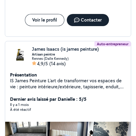
Voir le profil
Contacter
Auto-entrepreneur
James Isaacs (is james peinture)
Artisan peintre
Rennes (Dalle Kennedy)
4,9/5
(14 avis)
Présentation
IS James Peinture L'art de transformer vos espaces de
vie : peinture intérieure/extérieure, tapisserie, enduit,
revêtements muraux & sols. Qualité et finitions
soignées.
Dernier avis laissé par Danielle : 5/5
Il y a 1 mois
À été réactif