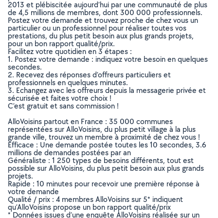
2013 et plébiscitée aujourd’hui par une communauté de plus
de 4,5 millions de membres, dont 300 000 professionnels.
Postez votre demande et trouvez proche de chez vous un
particulier ou un professionnel pour réaliser toutes vos
prestations, du plus petit besoin aux plus grands projets,
pour un bon rapport qualité/prix.
Facilitez votre quotidien en 3 étapes :
1. Postez votre demande : indiquez votre besoin en quelques
secondes.
2. Recevez des réponses d’offreurs particuliers et
professionnels en quelques minutes.
3. Echangez avec les offreurs depuis la messagerie privée et
sécurisée et faites votre choix !
C’est gratuit et sans commission !
AlloVoisins partout en France : 35 000 communes
représentées sur AlloVoisins, du plus petit village à la plus
grande ville, trouvez un membre à proximité de chez vous !
Efficace : Une demande postée toutes les 10 secondes, 3.6
millions de demandes postées par an
Généraliste : 1 250 types de besoins différents, tout est
possible sur AlloVoisins, du plus petit besoin aux plus grands
projets.
Rapide : 10 minutes pour recevoir une première réponse à
votre demande
Qualité / prix : 4 membres AlloVoisins sur 5* indiquent
qu’AlloVoisins propose un bon rapport qualité/prix
* Données issues d’une enquête AlloVoisins réalisée sur un