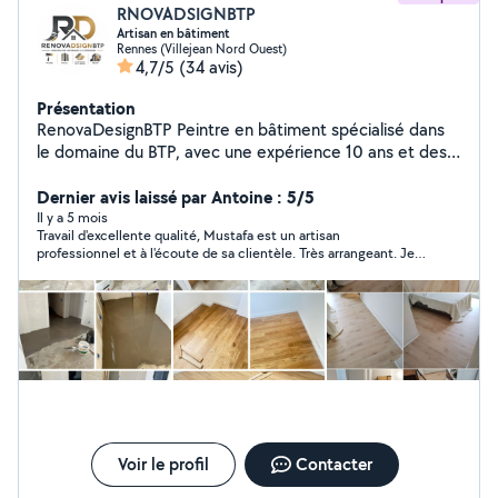
RNOVADSIGNBTP
Artisan en bâtiment
Rennes (Villejean Nord Ouest)
4,7/5
(34 avis)
Présentation
RenovaDesignBTP Peintre en bâtiment spécialisé dans
le domaine du BTP, avec une expérience 10 ans et des
compétences avancées en peinture intérieure et
extérieure. Rigoureux, minutieux et soucieux du détail, je
Dernier avis laissé par Antoine : 5/5
suis capable d'effectuer tous types de travaux Montage
Il y a 5 mois
Travail d'excellente qualité, Mustafa est un artisan
des échafaudages. Préparation de la peinture et des
professionnel et à l'écoute de sa clientèle. Très arrangeant. Je
enduits. Application de la peinture au travers de
recommande !
différentes techniques. Pose de papier peint, de tissus
muraux, de linoléum ou encore de moquette.
Application de vernis et de résines spécifiques. Création
de décors peints, de trompe-l'œil, d'imitations de
matières comme le bois ou encore de décors plus
importants. Réalisation de finitions des murs, des
plafonds et des sols. Assainissement des constructions
déjà existantes.
Voir le profil
Contacter