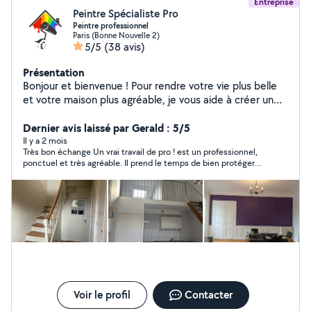
Entreprise
Peintre Spécialiste Pro
Peintre professionnel
Paris (Bonne Nouvelle 2)
5/5
(38 avis)
Présentation
Bonjour et bienvenue ! Pour rendre votre vie plus belle
et votre maison plus agréable, je vous aide à créer un
espace propre et confortable à vivre. Sous-traitant
Entreprise de peinture Artisan peintre professionnel
Dernier avis laissé par Gerald : 5/5
avec 11 ans d'expérience, spécialisé dans la rénovation
Il y a 2 mois
Très bon échange Un vrai travail de pro ! est un professionnel,
intérieure et extérieure. Travail soigné, respect des
ponctuel et très agréable. Il prend le temps de bien protéger
délais et finitions de haute qualité. Je vous garantis un
toute la pièce et après de bien tout nettoyer. Le boulot réalisé
travail soigné, impeccable et durable, réalisé avec détail
est au dessus de nos attentes ! Je recommande vivement !!
et avec du matériel professionnel complet, avec l'appui
Merci à vous !
de mon équipe. Mes engagements : Travail détaillé
Finitions de haute qualité Résultat élégant et
harmonieux Intervention rapide et professionnelle Devis
: Intervention sur rendez-vous, en fonction des travaux
demandés de votre part.
Voir le profil
Contacter