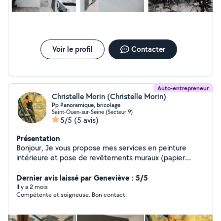
Voir le profil
Contacter
Auto-entrepreneur
Christelle Morin (Christelle Morin)
Pp Panoramique, bricolage
Saint-Ouen-sur-Seine (Secteur 9)
5/5
(5 avis)
Présentation
Bonjour, Je vous propose mes services en peinture
intérieure et pose de revêtements muraux (papier
peint, tapisserie). Titulaire d'un CAP peintre en
bâtiment et forte de plusieurs années d'expérience, je
Dernier avis laissé par Geneviève : 5/5
réalise vos travaux avec sérieux, précision et souci du
Il y a 2 mois
Compétente et soigneuse. Bon contact.
détail. Je vous accompagne également dans vos choix
de couleurs, matières et finitions pour un rendu
harmonieux et adapté à votre intérieur. Préparation des