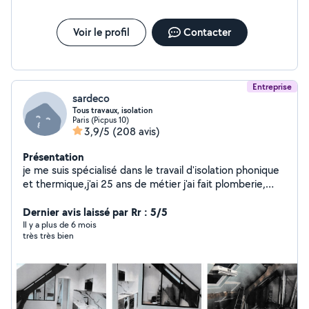
Voir le profil
Contacter
Entreprise
sardeco
Tous travaux, isolation
Paris (Picpus 10)
3,9/5
(208 avis)
Présentation
je me suis spécialisé dans le travail d'isolation phonique
et thermique,j'ai 25 ans de métier j'ai fait plomberie,
électricité, carrelage création de cuisine, de salle de
bain,peinture et faux plafonds je fais tout travaux
Dernier avis laissé par Rr : 5/5
d'intérieur et ravalement mes travaux sont couvert par
Il y a plus de 6 mois
très très bien
une garantie décennale