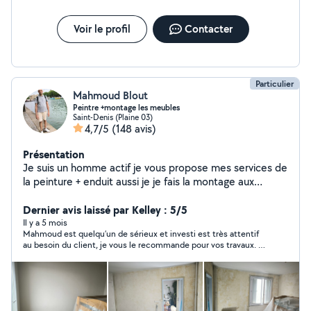
peint, isolation, montage de meubles, bricolage sur
mesure, pose de climatisation. Urgences & dépannages
rapides Disponible pour les interventions urgentes selon
Voir le profil
Contacter
disponibilité, avec réactivité et efficacité.
Particulier
Mahmoud Blout
Peintre +montage les meubles
Saint-Denis (Plaine 03)
4,7/5
(148 avis)
Présentation
Je suis un homme actif je vous propose mes services de
la peinture + enduit aussi je je fais la montage aux
meubles en kit aussi je veux proposer mes expériences
pour lui poser le carrelage et aussi parquet. N'hésitez
Dernier avis laissé par Kelley : 5/5
pas à me contacter.
Il y a 5 mois
Mahmoud est quelqu’un de sérieux et investi est très attentif
au besoin du client, je vous le recommande pour vos travaux. Il
a poser le papier peint, panneaux de bois et miroir ainsi que les
rails de rideaux au plafond.il sait rendu disponible rapidement
est ponctuel. Merci encore pour ce beau travail.