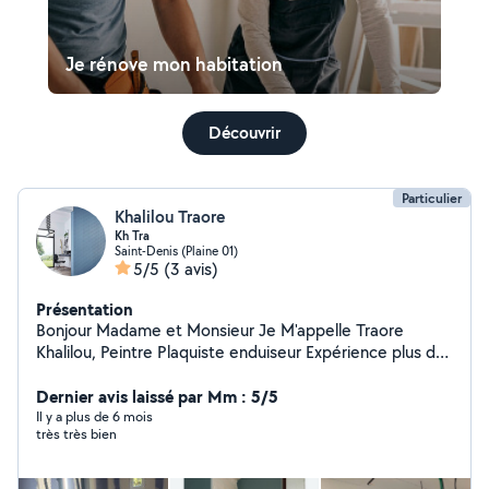
Je rénove mon habitation
Découvrir
Particulier
Khalilou Traore
Kh Tra
Saint-Denis (Plaine 01)
5/5
(3 avis)
Présentation
Bonjour Madame et Monsieur Je M'appelle Traore
Khalilou, Peintre Plaquiste enduiseur Expérience plus des
5 ans, je suis prêt à me déplacer pour le devis tout
autre demande Voire le travaux ou devis merci et à
Dernier avis laissé par Mm : 5/5
bientôt,je fais aussi Déménagement et aide la journée
Il y a plus de 6 mois
très très bien
ou ménage merci n'insitez pas à me contacter pour plus
d'informations