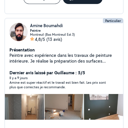
Particulier
Amine Boumahdi
Peintre
Montreuil (Bas Montreuil Est 3)
4,8/5
(13 avis)
Présentation
Peintre avec expérience dans les travaux de peinture
intérieure. Je réalise la préparation des surfaces
(nettoyage, enduit, ponçage) et l'application de
peinture avec soin. Je veille à un travail propre et
Dernier avis laissé par Guillaume : 5/5
organisé, avec une finition correcte et soignée.
Il y a 9 jours
Amine est super réactif et le travail est bien fait. Les prix sont
Disponible pour différents travaux de
plus que correctes je recommande.
rénovation,N'hésitez pas à me contacter