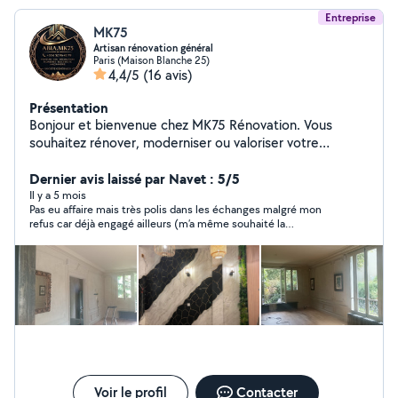
Entreprise
MK75
Artisan rénovation général
Paris (Maison Blanche 25)
4,4/5
(16 avis)
Présentation
Bonjour et bienvenue chez MK75 Rénovation. Vous
souhaitez rénover, moderniser ou valoriser votre
appartement, votre maison ou votre bureau ? Notre
équipe vous accompagne avec sérieux, expérience et
Dernier avis laissé par Navet : 5/5
professionnalisme afin de transformer vos espaces et
Il y a 5 mois
Pas eu affaire mais très polis dans les échanges malgré mon
réaliser vos projets dans les meilleures conditions. Zone
refus car déjà engagé ailleurs (m’a même souhaité la
d'intervention : Paris et toute l'Île-de-France. Devis
bienvenue). A l’air bienveillant !
gratuit et personnalisé. Contactez-nous dès aujourd'hui
et donnons ensemble une nouvelle vie à votre intérieur.
Voir le profil
Contacter