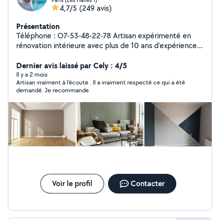
4,7/5
(249 avis)
Présentation
Téléphone : O7-53-48-22-78 Artisan expérimenté en
rénovation intérieure avec plus de 10 ans d'expérience,
je vous garantis un travail propre, soigné et à la hauteur
de vos attentes. Je vous accompagne dans tous vos
Dernier avis laissé par Cely : 4/5
projets de : peinture intérieure (finition soignée)
Il y a 2 mois
Artisan vraiment à l'écoute . Il a vraiment respecté ce qui a été
préparation des supports (enduit, ponçage) pose de
demandé. Je recommande
placo, parquet et carrelage rénovation de salle de bain
Je travaille avec sérieux et précision, en respectant les
délais et en utilisant des matériaux de qualité, afin de
vous garantir un résultat durable. Votre satisfaction est
ma priorité. Des prix adaptés à votre budget. Devis et
déplacement gratuits. N'hésitez pas à me contacter
pour échanger sur votre projet.
Voir le profil
Contacter