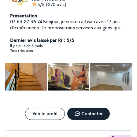
5/5
(270 avis)
Présentation
07-63-27-36-74 Bonjour, je suis un artisan avec 17 ans
d'expériences. Je propose mes services aux gens qui
ont besoin d'aide pour des travaux de : -Peinture ,
papier peint, toile de verre, lino -Pose parquet , Ponçage
Dernier avis laissé par Rr : 5/5
et Vérification - Platerie( coffrage, murs, doublage ,
Il y a plus de 6 mois
Très très bien
isolation DPE..) - Carrelage , Rénovation complète SDB -
Plomberie( Wc , colonne de douche, receveur douche,
paroi de douche, robinet , Installation complète cuivre ,
multicouche, PER ) - Installation Électrique selon les
normes ( changement tableau, installation prises,
interrupteurs, radiateurs ) Votre satisfaction est ma
priorité. Devis gratuit
Voir le profil
Contacter