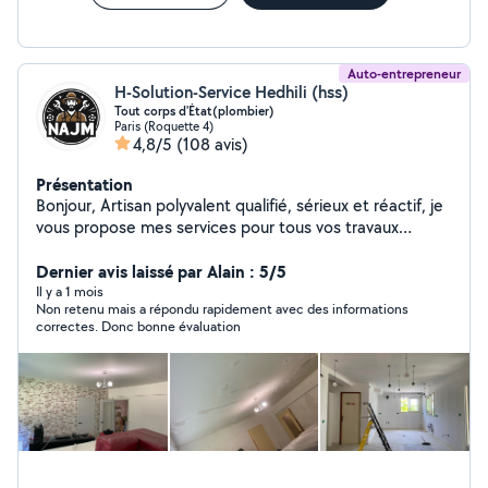
murs endommagés
Auto-entrepreneur
H-Solution-Service Hedhili (hss)
Tout corps d'État(plombier)
Paris (Roquette 4)
4,8/5
(108 avis)
Présentation
Bonjour, Artisan polyvalent qualifié, sérieux et réactif, je
vous propose mes services pour tous vos travaux
d'installation, rénovation, dépannage et urgences, avec
un haut niveau de qualité et de finition. Plomberie &
Dernier avis laissé par Alain : 5/5
installation sanitaire Installation, remplacement et
Il y a 1 mois
Non retenu mais a répondu rapidement avec des informations
dépannage de WC, éviers, lavabos, robinetterie, parois
correctes. Donc bonne évaluation
et receveurs de douche. Intervention rapide en cas de
fuite ou panne urgente. Installation électrique &
dépannage Petits travaux électriques, installations,
réparations, pannes et mises en sécurité. Maçonnerie,
carrelage & sols Petits travaux de maçonnerie, pose de
carrelage, lino, parquet et revêtements de sol.
Rénovation & aménagement intérieur Peinture, papier