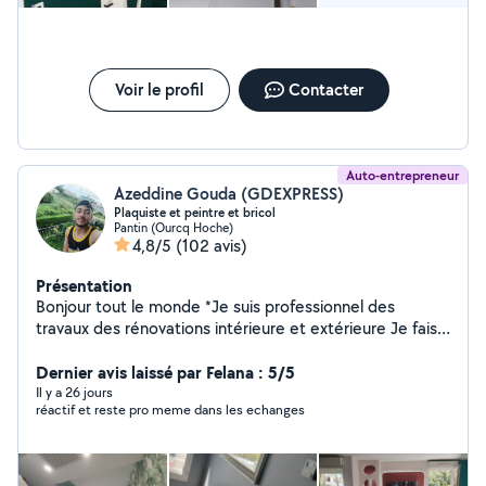
intéressant. Je suis très heureux, mon appartement est
comme neuf avec une peinture et un parquet impeccable. Je
referai appel à lui sans hésitation. Merci beaucoup Ahmed !
Voir le profil
Contacter
Auto-entrepreneur
Azeddine Gouda (GDEXPRESS)
Plaquiste et peintre et bricol
Pantin (Ourcq Hoche)
4,8/5
(102 avis)
Présentation
Bonjour tout le monde *Je suis professionnel des
travaux des rénovations intérieure et extérieure Je fais
décorations Placoplatre peinture *Pose de carrelage
parquet lino papier peint... *Rénovation salle de bain
Dernier avis laissé par Felana : 5/5
*Isolation extérieure *tous travaux de maçonnerie
Il y a 26 jours
réactif et reste pro meme dans les echanges
(dalle,parpaing,....) *Travail propre et professionnel
matriel équipe Ne hésitez pas à me contacter Merci a
vous bon journée