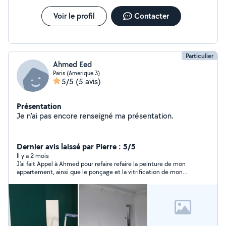
Voir le profil
Contacter
Particulier
Ahmed Eed
Paris (Amerique 3)
5/5
(5 avis)
Présentation
Je n'ai pas encore renseigné ma présentation.
Dernier avis laissé par Pierre : 5/5
Il y a 2 mois
J'ai fait Appel à Ahmed pour refaire refaire la peinture de mon
appartement, ainsi que le ponçage et la vitrification de mon
parquet en bois. La Prestation à été réalisée avec beaucoup de
soin, le rendu est sublime. Ahmed est une personne très
agréable qui prend tout le temps nécessaire pour faire son
travail à merveille, le chantier à été parfaitement protégé et la
travail est épatant. Mon parquet paraît comme neuf et la
vitrification à été appliquée avec talent. Les prix sont très