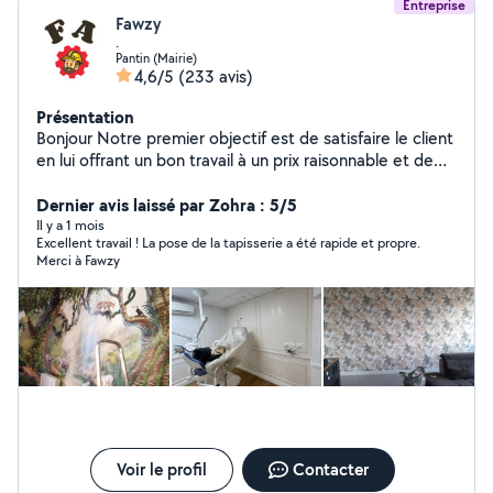
Entreprise
Fawzy
.
Pantin (Mairie)
4,6/5
(233 avis)
Présentation
Bonjour Notre premier objectif est de satisfaire le client
en lui offrant un bon travail à un prix raisonnable et de
bonne qualité et de gagner sa confiance afin de
conquérir un nouveau client. Nous sommes à votre
Dernier avis laissé par Zohra : 5/5
service à tout moment. N'hésitez pas à nous contacter.
Il y a 1 mois
Excellent travail ! La pose de la tapisserie a été rapide et propre.
Nous attendons votre appel, merci beaucoup Nous
Merci à Fawzy
travaillons dans disponible 7j/7, je me déplace sur Paris
et alentours. cordialement À votre service. 24/24 7j/7 -
peinture intérieure murs / plafonds -toile de verre, -
décoller et coller -des papiers peint. -pose le sol,
parquet, lino, Installation de meubles pose de cuisine -
carrelage, -électricité -plombier
Voir le profil
Contacter