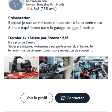
Sow mécanicien
Ivry-sur-Seine (Ivry Port Nord)
4,8/5
(155 avis)
Présentation
Bonjour je suis un mécanicien scooter très expérimente
8 ans d'expérience dans le garage piaggio à paris je
répare touts les types marques scooter merci
cordialement
Dernier avis laissé par Steeve : 5/5
Il y a plus de 6 mois
Super prestataire, Mohammed est professionnel, à l'heure. Je
le recommande vivement pour toute réparation de scooter.
Merci.
Voir le profil
Contacter