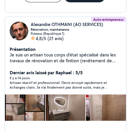
Auto-entrepreneur
Alexandre OTHMANI (AO SERVICES)
Rénovation, maintenance
Puteaux (Republique 1)
4,8/5
(21 avis)
Présentation
Je suis un artisan tous corps d'état spécialisé dans les
travaux de rénovation et de finition (revêtement de
murs, de sols, carrelage, faïence, électricité, plomberie,
peinture, rénovation complète) ainsi que dans
Dernier avis laissé par Raphael : 5/5
l'aménagement paysagers (création de terrasse, taille,
Il y a 14 jours
Artisan réactif et professionnel. Devis envoyé rapidement et
tonte, entretien de jardin, mise en place de végétaux,
échanges clairs. Je n’ai finalement pas donné suite, mais je
mise en place de potagers). Je suis le créateur et le
recommande pour son sérieux.
gérant de l'entreprise DEME'TERRA et de
l'autoentreprise AO SERVICES. Les travaux de second
œuvre et de finitions sont donc mon corps de métier
depuis plusieurs années. Je suis minutieux et rigoureux
dans mon travail et je cherche sans cesse à me
perfectionner pour proposer à mes clients toujours plus
de qualité. Mon numero est disponible via l'application.