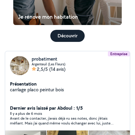
Je rénove mon habitation
Découvrir
Entreprise
probatiment
Argenteuil (Les Fleurs)
2,5/5
(14 avis)
Présentation
carrlage placo peintur bois
Dernier avis laissé par Abdoul : 1/5
Il y a plus de 6 mois
Avant de le contacter, j’avais déjà vu ses notes, donc j’étais
méfiant. Mais j’ai quand même voulu échanger avec lui, juste
pour connaître le prix qu’il allait me donner. Franchement, c’est
incroyable : il propose des tarifs complètement exagérés.