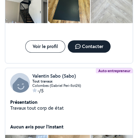
Même un professionnel du bâtiment, en ajoutant toutes ses
charges, ne donnerait pas un prix pareil. Ce monsieur cherche à
gagner de l’argent beaucoup trop facilement sur le dos des
gens. Honnêtement, ne perdez pas votre temps avec lui : c’est
un imposteur qui ne semble même pas connaître son métier
pour proposer des prix aussi exorbitants (il m’a demandé 650 €
pour simplement fixer deux planches et un support TV au mur).
Voir le profil
Contacter
Auto-entrepreneur
Valentin Sabo (Sabo)
Tout travaux
Colombes (Gabriel Peri-Ilot26)
-/5
Présentation
Travaux tout corp de état
Aucun avis pour l'instant