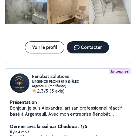
Voir le profil
Contacter
Entreprise
Renobât solutions
URGENCE PLOMBERIE & ÉLEC
Argenteuil (Morifosse)
2,3/5
(3 avis)
Présentation
Bonjour, je suis Alexandre, artisan professionnel réactif
basé à Argenteuil. Avec mon entreprise Renobât
Solutions, je mets mon expertise et mon matériel
professionnel à votre service pour vos urgences et
Dernier avis laissé par Chadoua : 1/5
travaux de maison. Mes spécialités d'intervention rapide
Il y a 4 mois