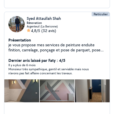
Particulier
Syed Attaullah Shah
Rénovation
Argenteuil (La Berionne)
4,8/5
(32 avis)
Présentation
je vous propose mes services de peinture enduite
finition, carrelage, ponçage et pose de parquet, pose
papier peint, pose de carreaux plâtre, placo pose de
lino dalles pvc moquette. je parle un peu français mais
Dernier avis laissé par Faty : 4/5
surtout en anglais ,
Il y a plus de 6 mois
Monsieur très sympathique, gentil et serviable mais nous
n'avons pas fait affaire concernant les travaux.