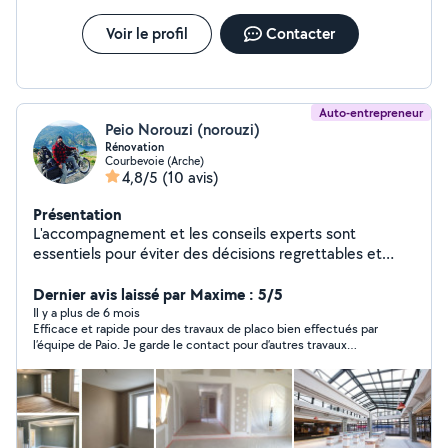
Voir le profil
Contacter
Auto-entrepreneur
Peio Norouzi (norouzi)
Rénovation
Courbevoie (Arche)
4,8/5
(10 avis)
Présentation
L'accompagnement et les conseils experts sont
essentiels pour éviter des décisions regrettables et
coûteuses. Notre entreprise de rénovation est là pour
vous assister dans tous vos projets. Que ce soit pour
Dernier avis laissé par Maxime : 5/5
l'aménagement intérieur, les travaux de peinture, la
Il y a plus de 6 mois
Efficace et rapide pour des travaux de placo bien effectués par
pose de carrelage, les menuiseries, la maçonnerie,
l’équipe de Paio. Je garde le contact pour d’autres travaux
l'isolation thermique, l'aménagement de combles, la
éventuellement !
plomberie, la rénovation de salle de bain, la pose de
revêtements, l'installation électrique ou la décoration
intérieure, nous sommes à vos côtés.