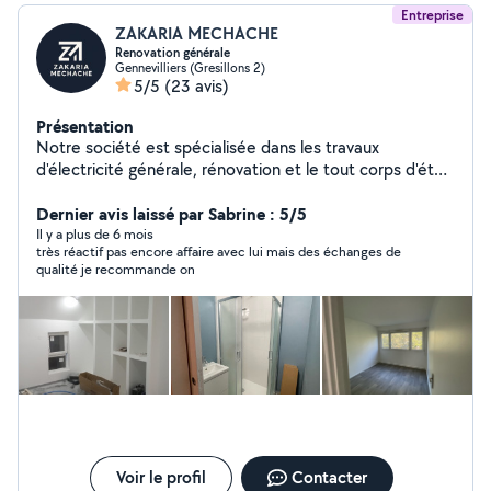
Entreprise
ZAKARIA MECHACHE
Renovation générale
Gennevilliers (Gresillons 2)
5/5
(23 avis)
Présentation
Notre société est spécialisée dans les travaux
d'électricité générale, rénovation et le tout corps d'état,
avec plusieurs années d'expérience à notre actif.
Entourés d'une équipe d'artisans qualifiés et passionnés,
Dernier avis laissé par Sabrine : 5/5
nous réalisons tous types de projets : électricité,
Il y a plus de 6 mois
très réactif pas encore affaire avec lui mais des échanges de
plomberie, peinture, maçonnerie, carrelage,
qualité je recommande on
aménagement intérieur et extérieur. Fiables, réactifs et
rigoureux, nous mettons notre savoir-faire au service de
vos chantiers pour vous garantir un résultat de qualité,
dans les délais et selon les normes. Vous pouvez nous
contacter sur le 07-45-42-53-96
Voir le profil
Contacter