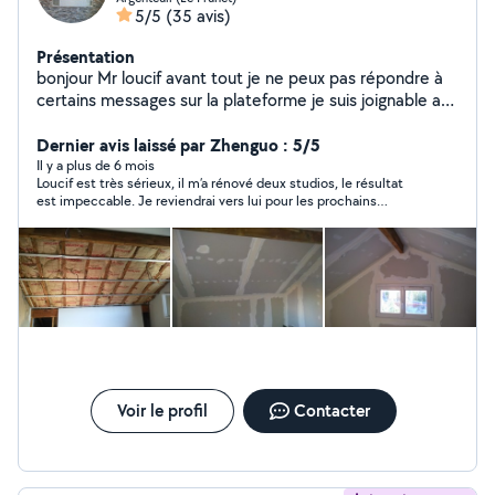
5/5
(35 avis)
Présentation
bonjour Mr loucif avant tout je ne peux pas répondre à
certains messages sur la plateforme je suis joignable au
zéro 641122572!!!! Tout travaux de rénovation salle de
bain carrelage parquet doublage BA13 enduit et
Dernier avis laissé par Zhenguo : 5/5
peinture possible travaux avec fournitures marchandises
Il y a plus de 6 mois
Loucif est très sérieux, il m’a rénové deux studios, le résultat
nécessaire
est impeccable. Je reviendrai vers lui pour les prochains
travaux.
Voir le profil
Contacter