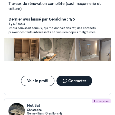
Travaux de rénovation complète (sauf maçonnerie et
toiture)
Dernier avis laissé par Géraldine : 1/5
Il y a 2 mois
Rv qui paraissait sérieux, qui me donnait des réf, des contacts
pr avoir des tarifs intéressants et plus rien depuis malgré mes
messages … pas d’excuse, plus de signe de vie ! Je ne le
conseille pas ! Personne n’a besoin de perdre son temps…
Voir le profil
Contacter
Entreprise
Net’Bat
Christophe
Gennevilliers (Gresillons 4)