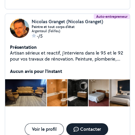
Auto-entrepreneur
Nicolas Granget (Nicolas Granget)
Peintre et tout corps d'état
Argenteuil (Felifeu)
-/5
Présentation
Artisan sérieux et reactif, j'interviens dans le 95 et le 92
pour vos travaux de rénovation. Peinture, plomberie,
électricité, salle de bain ou parquets, je privilégie un
travail propre et soigné.
Aucun avis pour l'instant
Voir le profil
Contacter