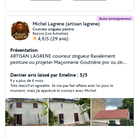
Auto-entrepreneur
Michel Lagrene (artisan lagrene)
Couvreur zingueur peintre
Bezons (Les Aulnettes)
4,9/5
(29 avis)
Présentation
ARTISAN LAGRENE couvreur zingueur Ravalement
peinture ou projeter Maçonnerie Gouttière pvc ou zinc
Dépannage Recherche de fuite Nettoyage toiture
Création décoration Peinture toiture Travaux d'intérieur
Dernier avis laissé par Emeline : 5/5
Enduit peinture Parquet carrelage NETTOYAGES
Il y a plus de 6 mois
Très réactif et agreable. Je n'ai pas fait affaire avec lui pour le
GOUTTIÈRE 10 LE MÈTRE NETTOYAGE TOITURE 8 le
moment, mais j'ai apprécié le contact avec Michel
MÈTRE NETTOYAGE FAÇADE PIGNON 5 le MÈTRE