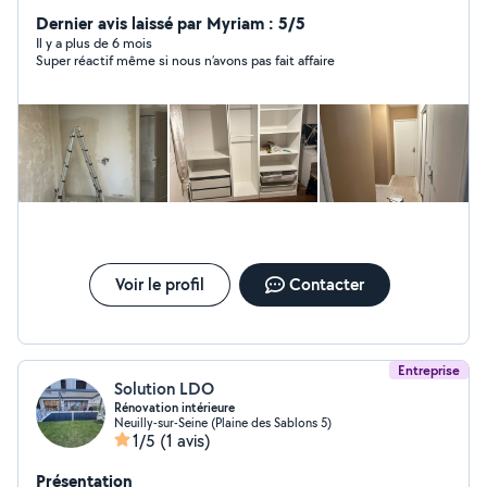
réaliser vos travaux de : peinture, pose de carrelage,
pose de parquet, pose de placo, rénovation solo. Devis
Dernier avis laissé par Myriam : 5/5
gratuit, prix adaptés à vos besoin, votre satisfaction et
Il y a plus de 6 mois
Super réactif même si nous n’avons pas fait affaire
ma plus grande priorité, n'hésitez pas a me contacter.
Voir le profil
Contacter
Entreprise
Solution LDO
Rénovation intérieure
Neuilly-sur-Seine (Plaine des Sablons 5)
1/5
(1 avis)
Présentation