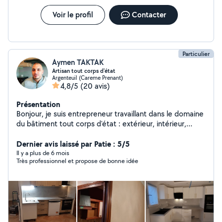
Voir le profil
Contacter
Particulier
Aymen TAKTAK
Artisan tout corps d'état
Argenteuil (Careme Prenant)
4,8/5
(20 avis)
Présentation
Bonjour, je suis entrepreneur travaillant dans le domaine
du bâtiment tout corps d'état : extérieur, intérieur,
peinture, bricolage plomberie, électricité, maçonnerie,
menuiserie,etc.. tous types de travaux. J'aime mon
Dernier avis laissé par Patie : 5/5
métier, j'ai plus de 15 ans d'expériences dans ce
Il y a plus de 6 mois
Très professionnel et propose de bonne idée
domaine, je suis doué et responsable avec ce que je
fais. N'hésitez pas à me contacter au numéro portable :
Prix raisonnable, déplacement