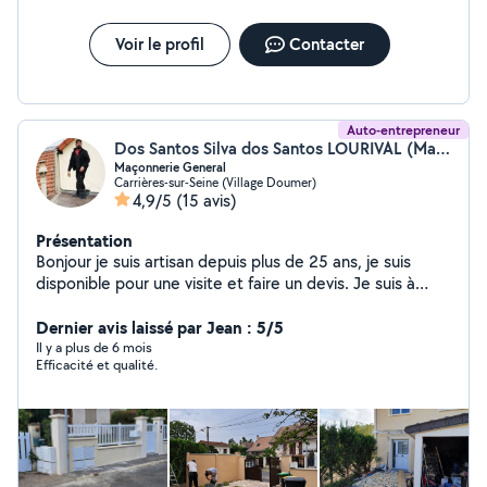
PS : Si vous souhaitez que je réponde aux demandes
privées, choisissez bien les catégories "Artisan tous
Voir le profil
Contacter
corps d'état" et/ou "Tapisserie, Peinture". Je ne pourrais
pas répondre sinon.
Auto-entrepreneur
Dos Santos Silva dos Santos LOURIVAL (Maçonnerie Générale)
Maçonnerie General
Carrières-sur-Seine (Village Doumer)
4,9/5
(15 avis)
Présentation
Bonjour je suis artisan depuis plus de 25 ans, je suis
disponible pour une visite et faire un devis. Je suis à
votre disposition.
Dernier avis laissé par Jean : 5/5
Il y a plus de 6 mois
Efficacité et qualité.