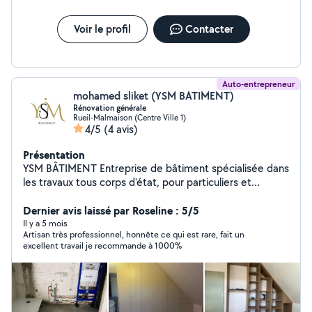
Voir le profil
Contacter
Auto-entrepreneur
mohamed sliket (YSM BATIMENT)
Rénovation générale
Rueil-Malmaison (Centre Ville 1)
4/5
(4 avis)
Présentation
YSM BÂTIMENT Entreprise de bâtiment spécialisée dans
les travaux tous corps d'état, pour particuliers et
professionnels. Prestations : Peinture intérieure et
extérieure Revêtements muraux et sols (papier peint,
Dernier avis laissé par Roseline : 5/5
toile de verre, carrelage, parquet, lino, moquette)
Il y a 5 mois
Artisan très professionnel, honnête ce qui est rare, fait un
Enduit, placo, cloisons, ponçage Rénovation après
excellent travail je recommande à 1000%
dégâts des eaux, traitement humidité, fissures
Menuiserie, plomberie, électricité, maçonnerie,
carrelage Montage et installation de meubles, cuisines,
sanitaires Démolition, vitrification parquet, vitrerie
Interventions : maisons, appartements, locaux