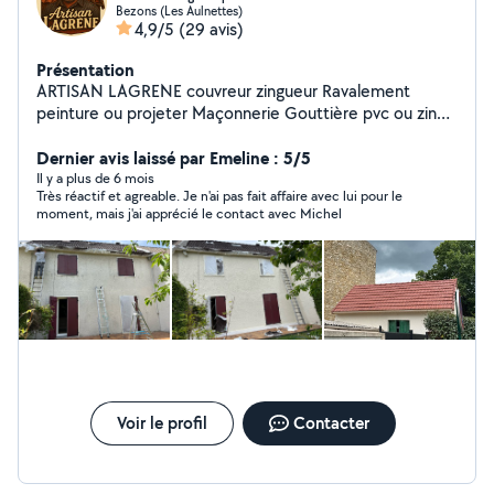
Bezons (Les Aulnettes)
4,9/5
(29 avis)
Présentation
ARTISAN LAGRENE couvreur zingueur Ravalement
peinture ou projeter Maçonnerie Gouttière pvc ou zinc
Dépannage Recherche de fuite Nettoyage toiture
Création décoration Peinture toiture Travaux d'intérieur
Dernier avis laissé par Emeline : 5/5
Enduit peinture Parquet carrelage NETTOYAGES
Il y a plus de 6 mois
Très réactif et agreable. Je n'ai pas fait affaire avec lui pour le
GOUTTIÈRE 10 LE MÈTRE NETTOYAGE TOITURE 8 le
moment, mais j'ai apprécié le contact avec Michel
MÈTRE NETTOYAGE FAÇADE PIGNON 5 le MÈTRE
Voir le profil
Contacter