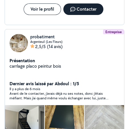
Voir le profil
Contacter
Entreprise
probatiment
Argenteuil (Les Fleurs)
2,5/5
(14 avis)
Présentation
carrlage placo peintur bois
Dernier avis laissé par Abdoul : 1/5
Il y a plus de 6 mois
Avant de le contacter, j’avais déjà vu ses notes, donc j’étais
méfiant. Mais j’ai quand même voulu échanger avec lui, juste
pour connaître le prix qu’il allait me donner. Franchement, c’est
incroyable : il propose des tarifs complètement exagérés.
Même un professionnel du bâtiment, en ajoutant toutes ses
charges, ne donnerait pas un prix pareil. Ce monsieur cherche à
gagner de l’argent beaucoup trop facilement sur le dos des
gens. Honnêtement, ne perdez pas votre temps avec lui : c’est