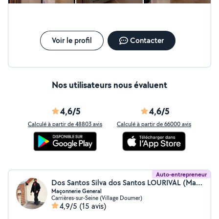
dans mon travail et je cherche sans cesse à me
perfectionner pour proposer à mes clients toujours plus
de qualité. Mon numero est disponible via l'application.
PS : Si vous souhaitez que je réponde aux demandes
privées, choisissez bien les catégories "Artisan tous
Voir le profil
Contacter
corps d'état" et/ou "Tapisserie, Peinture". Je ne pourrais
pas répondre sinon.
Nos utilisateurs nous évaluent
4,6/5
4,6/5
Calculé à partir de 48803 avis
Calculé à partir de 66000 avis
Auto-entrepreneur
Dos Santos Silva dos Santos LOURIVAL (Maçonnerie Générale)
Maçonnerie General
Carrières-sur-Seine (Village Doumer)
4,9/5
(15 avis)