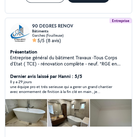
appartiennent pas est contraire à nos critères de confiance et
d'honnêteté professionnelle.
Entreprise
90 DEGRES RENOV
Bâtiments
Garches (Fouilleuse)
5/5
(8 avis)
Présentation
Entreprise général du bâtiment Travaux -Tous Corps
d'Etat ( TCE) - rénovation complète - neuf. *RGE en
cours *Assurance décennale et multirisque à jour.
N'hésitez pas à nous contacter pour un devis. Notre
Dernier avis laissé par Hanni : 5/5
devise est la satisfaction client et le travail bien fait
Il y a 29 jours
une équipe pro et trés serieuse qui a gerer un grand chantier
selon les règles de l'art. À bientôt
avec enormement de finition à la fin clé en main , je
recommande Charles et son équipe