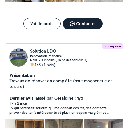
un imposteur qui ne semble même pas connaître son métier
pour proposer des prix aussi exorbitants (il m’a demandé 650 €
pour simplement fixer deux planches et un support TV au mur).
Voir le profil
Contacter
Entreprise
Solution LDO
Rénovation intérieure
Neuilly-sur-Seine (Plaine des Sablons 5)
1/5
(1 avis)
Présentation
Travaux de rénovation complète (sauf maçonnerie et
toiture)
Dernier avis laissé par Géraldine : 1/5
Il y a 2 mois
Rv qui paraissait sérieux, qui me donnait des réf, des contacts
pr avoir des tarifs intéressants et plus rien depuis malgré mes
messages … pas d’excuse, plus de signe de vie ! Je ne le
conseille pas ! Personne n’a besoin de perdre son temps…