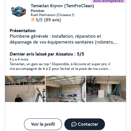
Auto-entrepreneur
Temerlan Kryvov (TemProClean)
Plombier
Rueil-Malmaison (Closeaux 1)
5/5
(89 avis)
Présentation
Plomberie générale : installation, réparation et
dépannage de vos équipements sanitaires (robinets,
WC, éviers, douches, chauffe-eau, fuites , changement
siphon etc). Intervention rapide, travail soigné et
Dernier avis laissé par Aissatou : 5/5
solutions durables pour particuliers et professionnels.
Il y a 4 mois
Temerlan, un gars au top ! Disponible, à l’écoute et super pro, il
Zone d'intervention GRATUITE : Rueil-Malmaison Plus de
m’a accompagné de A à Z pour l’achat et la pose de ma cuisine.
100 clients satisfaits depuis septembre 2023
Travail soigné et résultat parfait, je recommande à 100 % !
Voir le profil
Contacter