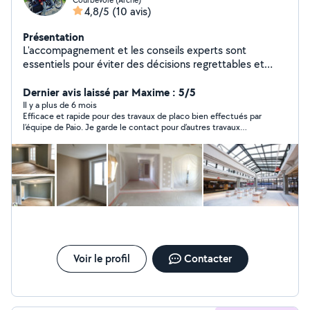
4,8/5
(10 avis)
Présentation
L'accompagnement et les conseils experts sont
essentiels pour éviter des décisions regrettables et
coûteuses. Notre entreprise de rénovation est là pour
vous assister dans tous vos projets. Que ce soit pour
Dernier avis laissé par Maxime : 5/5
l'aménagement intérieur, les travaux de peinture, la
Il y a plus de 6 mois
Efficace et rapide pour des travaux de placo bien effectués par
pose de carrelage, les menuiseries, la maçonnerie,
l’équipe de Paio. Je garde le contact pour d’autres travaux
l'isolation thermique, l'aménagement de combles, la
éventuellement !
plomberie, la rénovation de salle de bain, la pose de
revêtements, l'installation électrique ou la décoration
intérieure, nous sommes à vos côtés.
Voir le profil
Contacter