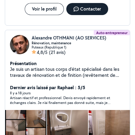
Voir le profil
Contacter
Auto-entrepreneur
Alexandre OTHMANI (AO SERVICES)
Rénovation, maintenance
Puteaux (Republique 1)
4,8/5
(21 avis)
Présentation
Je suis un artisan tous corps d'état spécialisé dans les
travaux de rénovation et de finition (revêtement de
murs, de sols, carrelage, faïence, électricité, plomberie,
peinture, rénovation complète) ainsi que dans
Dernier avis laissé par Raphael : 5/5
l'aménagement paysagers (création de terrasse, taille,
Il y a 18 jours
Artisan réactif et professionnel. Devis envoyé rapidement et
tonte, entretien de jardin, mise en place de végétaux,
échanges clairs. Je n’ai finalement pas donné suite, mais je
mise en place de potagers). Je suis le créateur et le
recommande pour son sérieux.
gérant de l'entreprise DEME'TERRA et de
l'autoentreprise AO SERVICES. Les travaux de second
œuvre et de finitions sont donc mon corps de métier
depuis plusieurs années. Je suis minutieux et rigoureux