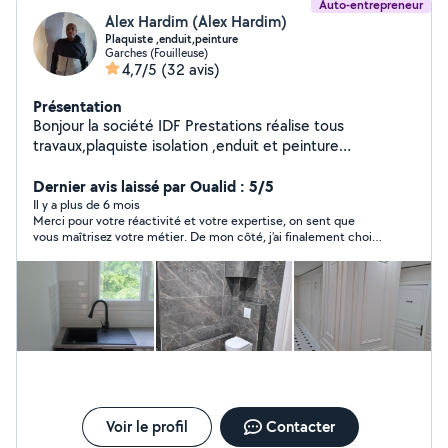
Auto-entrepreneur
Alex Hardim (Alex Hardim)
Plaquiste ,enduit,peinture
Garches (Fouilleuse)
4,7/5
(32 avis)
Présentation
Bonjour la société IDF Prestations réalise tous
travaux,plaquiste isolation ,enduit et peinture
,revétement sol,parquet,carrelage,rénovation salle de
bain propose ces services La qualité c'est notre devise
Dernier avis laissé par Oualid : 5/5
alors n'hésitez pas à nous contacter au 0646420303
Il y a plus de 6 mois
Merci pour votre réactivité et votre expertise, on sent que
pour un devis
vous maîtrisez votre métier. De mon côté, j’ai finalement choisi
un autre artisan. Je me permets simplement de vous faire un
retour constructif : certaines remarques peuvent parfois
sembler un peu abruptes pour un client, même
involontairement. Bonne continuation dans vos projets !
Voir le profil
Contacter