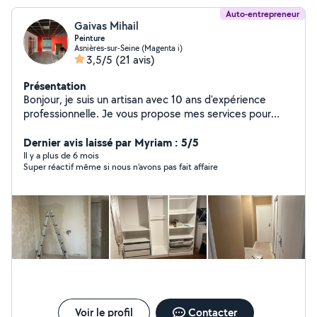
Auto-entrepreneur
Gaivas Mihail
Peinture
Asnières-sur-Seine (Magenta i)
3,5/5
(21 avis)
Présentation
Bonjour, je suis un artisan avec 10 ans d'expérience
professionnelle. Je vous propose mes services pour
réaliser vos travaux de : peinture, pose de carrelage,
pose de parquet, pose de placo, rénovation solo. Devis
Dernier avis laissé par Myriam : 5/5
gratuit, prix adaptés à vos besoin, votre satisfaction et
Il y a plus de 6 mois
Super réactif même si nous n’avons pas fait affaire
ma plus grande priorité, n'hésitez pas a me contacter.
Voir le profil
Contacter