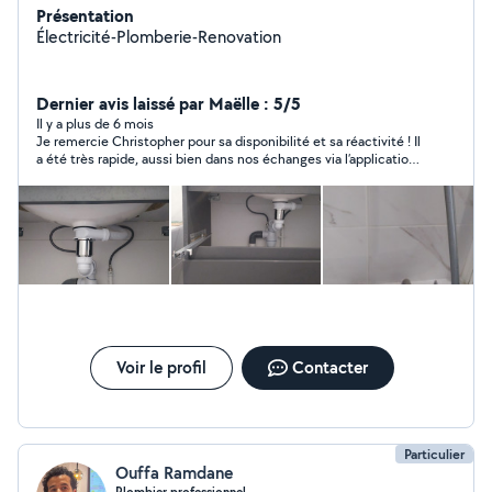
Présentation
Électricité-Plomberie-Renovation
Dernier avis laissé par Maëlle : 5/5
Il y a plus de 6 mois
Je remercie Christopher pour sa disponibilité et sa réactivité ! Il
a été très rapide, aussi bien dans nos échanges via l’application
que lors de son intervention. Il a pris le temps de se renseigner
davantage et a partagé son avis avant même de se déplacer. Il
n’a pas pu régler le problème jusqu’au bout, mais il m’a tout de
même fourni des pièces et m’a aidée à mieux rédiger ma
recherche. Je le recommande vivement !
Voir le profil
Contacter
Particulier
Ouffa Ramdane