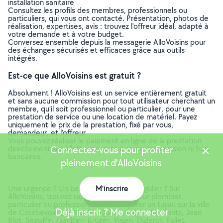
installation sanitaire
Consultez les profils des membres, professionnels ou
particuliers, qui vous ont contacté. Présentation, photos de
réalisation, expertises, avis : trouvez l'offreur idéal, adapté à
votre demande et à votre budget.
Conversez ensemble depuis la messagerie AlloVoisins pour
des échanges sécurisés et efficaces grâce aux outils
intégrés.
Est-ce que AlloVoisins est gratuit ?
Absolument ! AlloVoisins est un service entièrement gratuit
et sans aucune commission pour tout utilisateur cherchant un
membre, qu’il soit professionnel ou particulier, pour une
prestation de service ou une location de matériel. Payez
uniquement le prix de la prestation, fixé par vous,
demandeur, et l’offreur.
Vous pouvez réaliser le paiement en ligne de la prestation
directement sur AlloVoisins, sans aucune commission ni frais
Connectez-vous pour profiter
bancaires.
pleinement d'AlloVoisins
Une urgence ? Un besoin ponctuel ou régulier ? Sur
M'inscrire
AlloVoisins, trouvez rapidement le meilleur plombier,
Carte
particulier ou professionnel, pour réparer un tuyau sur la ville
Déjà inscrit ? Me connecter
de Courbevoie (de Gaulle, Quinet, Lalyre, Etudiants, Jean
Blot, Segoffin, Gaultier, Kruger, Visien, Diderot, Fallet,