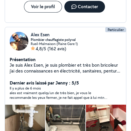
Voir le profil
Contacter
Particulier
Alex Esen
Plombier chauffagiste polyval
Rueil-Malmaison (Plaine Gare 1)
4,8/5
(162 avis)
Présentation
Je suis Alex Esen, je suis plombier et très bon bricoleur
j'ai des connaissances en électricité, sanitaires, penture
etc mais aussi l'installation des meubles d'une cuisine
équipée
Dernier avis laissé par Jenny : 5/5
Il y a plus de 6 mois
alex est vraiment quelqu’un de très bien, je vous le
recommande les yeux fermer, je ne fait appel que à lui mtn
quand j’ai des petites bricoles à faire