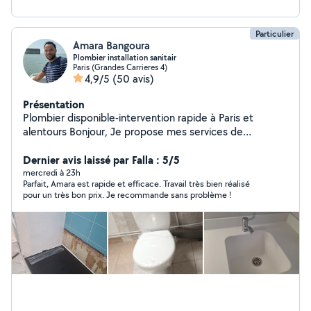
Particulier
Amara Bangoura
Plombier installation sanitair
Paris (Grandes Carrieres 4)
4,9/5
(50 avis)
Présentation
Plombier disponible-intervention rapide à Paris et
alentours Bonjour, Je propose mes services de
plomberie pour vos besoins du quotidien : . Dépannage
et réparation (fuite, robinet,wc etc.) . Petit travaux et
Dernier avis laissé par Falla : 5/5
entretien Je suis basé à Paris et je me déplace
mercredi à 23h
Parfait, Amara est rapide et efficace. Travail très bien réalisé
rapidement sur toute la ville et alentours Travail
pour un très bon prix. Je recommande sans problème !
sérieux,soigné confiance. N'hésite pas à me
contacter,je suis disponible pour répondre à vos
demandes et trouver une solution adaptée à vos
besoins. À bientôt Amara