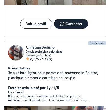
Voir le profil
Contacter
Particulier
Christian Bedimo
Je suis technicien polyvalent
Bezons (Colombier)
2,3/5
(3 avis)
Présentation
Je suis intelligent pour polyvalent, maçonnerie Peintre,
plastique plomberie carrelage sol souple
Dernier avis laissé par Ly : 1/5
Il y a 5 mois
Bonsoir, ce monsieur comme tant d'autres se prétend
menuisier mais il en est rien... Il faut absolument que vous
fassiez le tri... Car beaucoup prennent les futurs clients pour
des dindons. Nb... Je ne crois pas aux avis des clients, la plupart