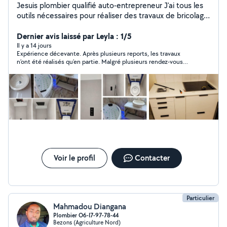
Jesuis plombier qualifié auto-entrepreneur J'ai tous les
outils nécessaires pour réaliser des travaux de bricolage
comme peinture montage de meubles cuisine papier
peint et rénovation sdb N'hésitez pas à me solliciter
Dernier avis laissé par Leyla : 1/5
pour vous aider Tout est négociable A très bientôt??
Il y a 14 jours
Expérience décevante. Après plusieurs reports, les travaux
n’ont été réalisés qu’en partie. Malgré plusieurs rendez-vous
fixés, il ne s’est jamais présenté pour terminer, invoquant
différents imprévus, puis a fini par ne plus répondre à mes
messages. J’avais avancé de l’argent pour le matériel et il me
reste encore 40 € que je n’ai jamais récupérés. Dommage, car
le travail réalisé était correct, mais le manque de sérieux, de
fiabilité et de communication ne me permet pas de
recommander cette personne.
Voir le profil
Contacter
Particulier
Mahmadou Diangana
Plombier O6-I7-97-78-44
Bezons (Agriculture Nord)