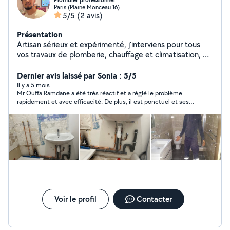
Plombier professionnel
Paris (Plaine Monceau 16)
5/5
(2 avis)
Présentation
Artisan sérieux et expérimenté, j'interviens pour tous
vos travaux de plomberie, chauffage et climatisation, en
neuf comme en rénovation. Autre dépannage possible.
Mes prestations : Installation, entretien et
Dernier avis laissé par Sonia : 5/5
remplacement de chaudières Dépose d'anciennes
Il y a 5 mois
Mr Ouffa Ramdane a été très réactif et a réglé le problème
chaudières Pose complète de sanitaires (WC, lavabo,
rapidement et avec efficacité. De plus, il est ponctuel et ses
douche, baignoire) Travaux de chauffage (radiateurs,
conseils sont précieux. son tarif est abordable. Je le
réseaux, réglages) Installation de climatisation Pose de
recommande sans hésiter !
cuisinière (raccordements gaz/eau si nécessaire)
Dépannage rapide et solutions durables Pourquoi me
choisir ? Travail soigné et de qualité Conseils
personnalisés Respect des délais Intervention propre et
efficace Satisfaction client prioritaire Intervention rapide
devis clair et honnête. N'hésitez pas à me contacter, je
réponds rapidement à vos demandes !
Voir le profil
Contacter