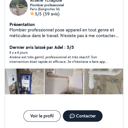
Arsene Tchapdie
Plombier professionnel
Paris (Batignolles 14)
5/5
(59 avis)
Présentation
Plombier professionnel pose appareil en tout genre et
méticuleux dans le travail. N'existe pas à me contacter
Sur le plan tarifaire le travail est facturé après
observation VOUS POUVEZ M'APPELER OU M'ÉCRIRE
Dernier avis laissé par Adel : 5/5
SUR MON NUMÉRO DIRECTEMENT POUR M'AVOIR
Il y a 6 jours
Arsène est très gentil, professionnel et très réactif. Son
PLUS RAPIDEMENT w0753800219w si je réponds pas à
intervention était rapide et efficace. Je n'hésiterai a faire appel
vos demandes privés puisque je peux pas répondre au
a lui a nouveau. Je recommande.
demande qui ne sont pas dans mon périmètre de chant
d'action vous trouverez mon numéro sur mon profil
merci bien
Voir le profil
Contacter