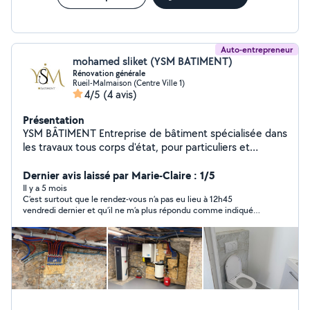
Auto-entrepreneur
mohamed sliket (YSM BATIMENT)
Rénovation générale
Rueil-Malmaison (Centre Ville 1)
4/5
(4 avis)
Présentation
YSM BÂTIMENT Entreprise de bâtiment spécialisée dans
les travaux tous corps d'état, pour particuliers et
professionnels. Prestations : Peinture intérieure et
extérieure Revêtements muraux et sols (papier peint,
Dernier avis laissé par Marie-Claire : 1/5
toile de verre, carrelage, parquet, lino, moquette)
Il y a 5 mois
C’est surtout que le rendez-vous n’a pas eu lieu à 12h45
Enduit, placo, cloisons, ponçage Rénovation après
vendredi dernier et qu’il ne m’a plus répondu comme indiqué
dégâts des eaux, traitement humidité, fissures
dans le message précédent pour confirmer le rendez-vous alors
Menuiserie, plomberie, électricité, maçonnerie,
qu’il m’avait pourtant transmis un sms pour confirmer ce
carrelage Montage et installation de meubles, cuisines,
rendez-vous
sanitaires Démolition, vitrification parquet, vitrerie
Interventions : maisons, appartements, locaux
commerciaux, bureaux, établissements publics. Devis
gratuit Entreprise assurée Garantie décennale