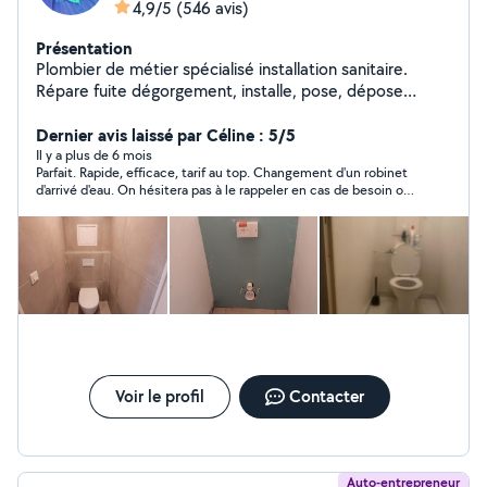
4,9/5
(546 avis)
Présentation
Plombier de métier spécialisé installation sanitaire.
Répare fuite dégorgement, installe, pose, dépose
d'appareil sanitaire, pose BALLON EC. Modif installation,
soudure au chalumeau etc. Dispo. O617-97.78-44 si je ne
Dernier avis laissé par Céline : 5/5
rép pas aux msg privés cest que vs n'etes pas ds mon
Il y a plus de 6 mois
Parfait. Rapide, efficace, tarif au top. Changement d'un robinet
rayon ds ce cas appelez moi directement.Retenez une
d'arrivé d'eau. On hésitera pas à le rappeler en cas de besoin ou
chose: C'EST LE PAS CHER QUI REVIENT CHER...
à le recommander.
Voir le profil
Contacter
Auto-entrepreneur