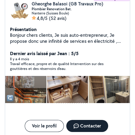
Gheorghe Balasoi (GB Travaux Pro)
Plombier Renovation Bat.
Nanterre (Suisses Boule)
4,8/5
(52 avis)
Présentation
Bonjour chers clients, Je suis auto-entrepreneur, Je
propose donc une infinité de services en électricité ,
plomberie rénovation , débouchage wc ,Salle de bain,
Cuisine pour les maisons, appartements, etc Par
Dernier avis laissé par Jean : 5/5
exemple : Dépannage en électricité, Recherche et
Il y a 4 mois
Travail efficace, propre et de qualité Intervention sur des
réparation de panne, Installation électrique complète,
gouttières et des réservoirs d'eau.
Pose de luminaires, Installation et Réparation de prises
de courant, Pose et raccordement de chauffages
électriques, Pose et raccordement de ballons d'eau
chaude, Pose et raccordement de prises RJ, posé
carrelage, montage de cloison en bA13 ,pose parquet
Pose Toilettes normal et suspendue ... etc
Voir le profil
Contacter