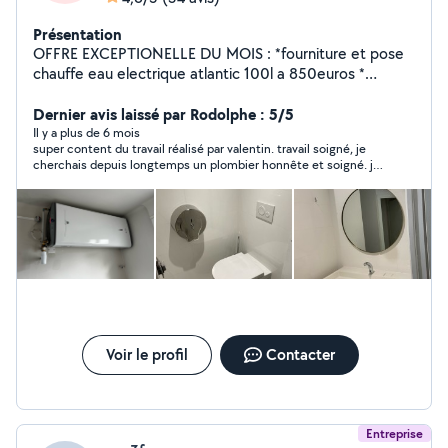
Présentation
OFFRE EXCEPTIONELLE DU MOIS : *fourniture et pose
chauffe eau electrique atlantic 100l a 850euros *
fourniture et pose chauffe eau electrique atlantic 150l a
960euros * fourniture et pose chauffe eau electrique
Dernier avis laissé par Rodolphe : 5/5
atlantic 200l mural a 1050 euros Plombier chauffagiste,
Il y a plus de 6 mois
super content du travail réalisé par valentin. travail soigné, je
activant dans le domaine de la CVC(chauffage
cherchais depuis longtemps un plombier honnête et soigné. je
,ventilation,climatisation) depuis 2011 comme employe
me le garde pour mes prochains travaux. Merci encore Valentin
et depuis 2020 comme artisan vous propose ses
pour votre gentillesse.
service dans la plomberie le chauffage la ventilation et la
climatisation.
Voir le profil
Contacter
Entreprise