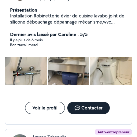
Présentation
Installation Robinetterie évier de cuisine lavabo joint de
silicone débouchage dépannage mécanisme,wvc
,flotteur,pose et remplacement d'équipements
sanitaires Location et prestation de service de
Dernier avis laissé par Caroline : 5/5
nettoyeur à vapeur
Il y a plus de 6 mois
Bon travail merci
Voir le profil
Contacter
Auto-entrepreneur