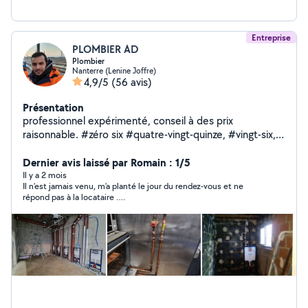
Entreprise
PLOMBIER AD
Plombier
Nanterre (Lenine Joffre)
4,9/5
(56 avis)
Présentation
professionnel expérimenté, conseil à des prix
raisonnable. #zéro six #quatre-vingt-quinze, #vingt-six, ,
#quatre-vingt-quatr , #quarante-trois,
Dernier avis laissé par Romain : 1/5
Il y a 2 mois
Il n’est jamais venu, m’a planté le jour du rendez-vous et ne
répond pas à la locataire ….