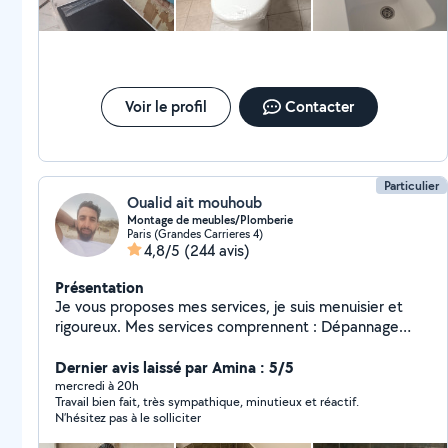
Voir le profil
Contacter
Particulier
Oualid ait mouhoub
Montage de meubles/Plomberie
Paris (Grandes Carrieres 4)
4,8/5
(244 avis)
Présentation
Je vous proposes mes services, je suis menuisier et
rigoureux. Mes services comprennent : Dépannage
Débouchage La Plombierie Le Montages de meubles
Le Petit Bricolages Le Nettoyage à domicile Le
Dernier avis laissé par Amina : 5/5
Nettoyage après chantier Disponible N'hésitez pas pas
mercredi à 20h
Travail bien fait, très sympathique, minutieux et réactif.
à me contacter pour plus d'information.
N’hésitez pas à le solliciter