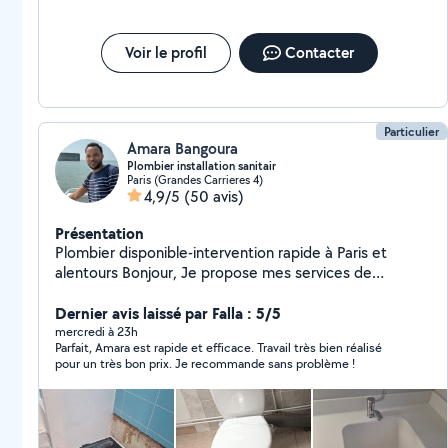
Voir le profil
Contacter
Particulier
Amara Bangoura
Plombier installation sanitair
Paris (Grandes Carrieres 4)
4,9/5
(50 avis)
Présentation
Plombier disponible-intervention rapide à Paris et
alentours Bonjour, Je propose mes services de
plomberie pour vos besoins du quotidien : . Dépannage
et réparation (fuite, robinet,wc etc.) . Petit travaux et
Dernier avis laissé par Falla : 5/5
entretien Je suis basé à Paris et je me déplace
mercredi à 23h
Parfait, Amara est rapide et efficace. Travail très bien réalisé
rapidement sur toute la ville et alentours Travail
pour un très bon prix. Je recommande sans problème !
sérieux,soigné confiance. N'hésite pas à me
contacter,je suis disponible pour répondre à vos
demandes et trouver une solution adaptée à vos
besoins. À bientôt Amara