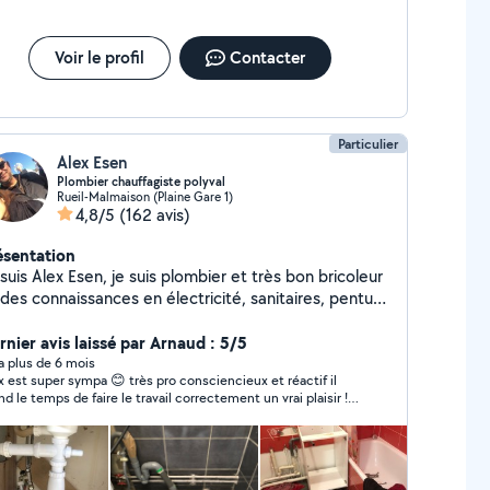
Voir le profil
Contacter
Particulier
Alex Esen
Plombier chauffagiste polyval
Rueil-Malmaison (Plaine Gare 1)
4,8/5
(162 avis)
ésentation
suis Alex Esen, je suis plombier et très bon bricoleur
 des connaissances en électricité, sanitaires, penture
 mais aussi l'installation des meubles d'une cuisine
uipée
rnier avis laissé par Arnaud : 5/5
y a plus de 6 mois
x est super sympa 😊 très pro consciencieux et réactif il
nd le temps de faire le travail correctement un vrai plaisir !
recommande vivement merci à lui