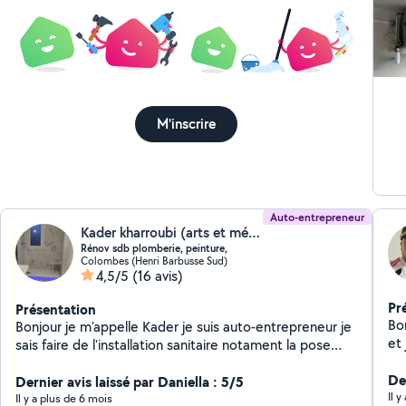
pou
ser
la 
M'inscrire
Auto-entrepreneur
Kader kharroubi (arts et métiers)
Rénov sdb plomberie, peinture,
Colombes (Henri Barbusse Sud)
4,5/5
(16 avis)
Pr
Présentation
Bon
Bonjour je m'appelle Kader je suis auto-entrepreneur je
et 
sais faire de l'installation sanitaire notament la pose
vo
des meubles de cuisine, montage des meubles, plaque
n'
Der
de cuissons, également pour les salles de bains, parois
Dernier avis laissé par Daniella : 5/5
Il y
de douches, l'installation de plomberie cuisine et salle
Il y a plus de 6 mois