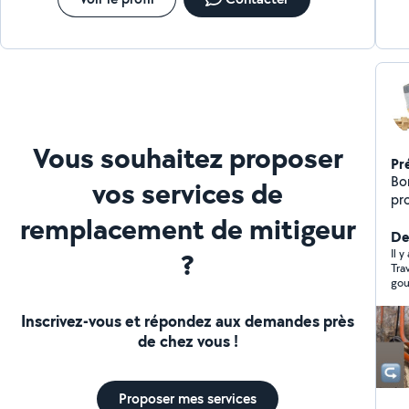
Vous souhaitez proposer
Pr
Bonjour
vos services de
pro
plomberie réno
remplacement de mitigeur
Cui
Der
?
exemple : Dép
Il y
Tra
ré
gou
Pose de 
de
Inscrivez-vous et répondez aux demandes près
électriques
de chez vous !
chaude, Pose et 
ca
Po
Proposer mes services