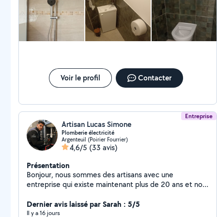
Voir le profil
Contacter
Entreprise
Artisan Lucas Simone
Plomberie électricité
Argenteuil (Poirier Fourrier)
4,6/5
(33 avis)
Présentation
Bonjour, nous sommes des artisans avec une
entreprise qui existe maintenant plus de 20 ans et nos
services sont électricités et la plomberie avec devis et
factures bien sûr pour vos assurances ou autres .
Dernier avis laissé par Sarah : 5/5
Passage de camera , débouchage camion hydrocureur,
Il y a 16 jours