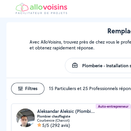
Remplac
Avec AlloVoisins, trouvez près de chez vous le prof
et obtenez rapidement réponse.
Filtres
15 Particuliers et 25 Professionnels répo
Auto-entrepreneur
Aleksandar Aleksic (Plombier Alex)
Plombier chauffagiste
Courbevoie (Charcot)
5/5
(292 avis)