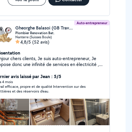
Auto-entrepreneur
Gheorghe Balasoi (GB Travaux Pro)
Plombier Renovation Bat.
Nanterre (Suisses Boule)
4,8/5
(52 avis)
ésentation
 chers clients, Je suis auto-entrepreneur, Je
pose donc une infinité de services en électricité ,
vation , débouchage wc ,Salle de bain,
sine pour les maisons, appartements, etc Par
nier avis laissé par Jean : 5/5
annage en électricité, Recherche et
 a 4 mois
vail efficace, propre et de qualité Intervention sur des
paration de panne, Installation électrique complète,
ttières et des réservoirs d'eau.
luminaires, Installation et Réparation de prises
 courant, Pose et raccordement de chauffages
, Pose et raccordement de ballons d'eau
raccordement de prises RJ, posé
rrelage, montage de cloison en bA13 ,pose parquet
se Toilettes normal et suspendue ... etc