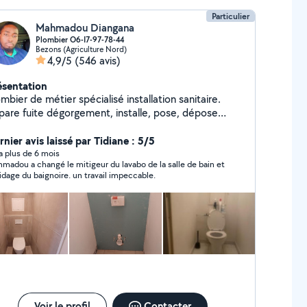
Particulier
Mahmadou Diangana
Plombier O6-I7-97-78-44
Bezons (Agriculture Nord)
4,9/5
(546 avis)
ésentation
mbier de métier spécialisé installation sanitaire.
pare fuite dégorgement, installe, pose, dépose
reil sanitaire, pose BALLON EC. Modif
stallation, soudure au chalumeau etc. Dispo. O617-
nier avis laissé par Tidiane : 5/5
78-44 si je ne rép pas aux msg privés cest que vs
y a plus de 6 mois
madou a changé le mitigeur du lavabo de la salle de bain et
etes pas ds mon rayon ds ce cas appelez moi
vidage du baignoire. un travail impeccable.
rectement.Retenez une chose: C'EST LE PAS CHER
I REVIENT CHER...
Voir le profil
Contacter