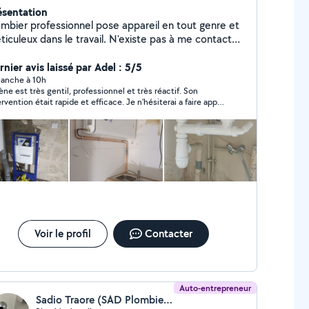
ésentation
ombier professionnel pose appareil en tout genre et
ticuleux dans le travail. N'existe pas à me contacter
 le plan tarifaire le travail est facturé après
n VOUS POUVEZ M'APPELER OU M'ÉCRIRE
nier avis laissé par Adel : 5/5
R MON NUMÉRO DIRECTEMENT POUR M'AVOIR
anche à 10h
ène est très gentil, professionnel et très réactif. Son
US RAPIDEMENT w0753800219w si je réponds pas à
ervention était rapide et efficace. Je n'hésiterai a faire appel
s demandes privés puisque je peux pas répondre au
ui a nouveau. Je recommande.
mande qui ne sont pas dans mon périmètre de
ant d'action vous trouverez mon numéro sur mon
fil merci bien
Voir le profil
Contacter
Auto-entrepreneur
Sadio Traore (SAD Plombier Depannage)