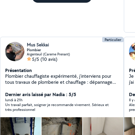
Particulier
Mus Sekkai
Plombier
Argenteuil (Careme Prenant)
5/5
(10 avis)
Présentation
Pr
Plombier chauffagiste expérimenté, j'interviens pour
Je 
tous travaux de plomberie et chauffage : dépannage
j'ai
de fuite, débouchage, remplacement de robinetterie,
etc
installation WC suspendu, chauffe-eau, ballon d'eau
Dernier avis laissé par Nadia : 5/5
éq
De
chaude, radiateurs, réseaux PER et cuivre, rénovation
lundi à 21h
Il 
Un travail parfait, soigner je recommande vivement. Sérieux et
Ale
salle de bain et entretien chauffage Travail soigné,
très professionnel
pre
devis gratuit et conseils personnalisés.
Je 