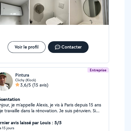
r votre gentillesse.
vice dans la plomberie le chauffage la ventilation et
climatisation.
Voir le profil
Contacter
Entreprise
Pintura
Clichy (Klock)
3,6/5
(15 avis)
ésentation
jour, je m'appelle Alexis, je vis à Paris depuis 15 ans
je travaille dans la rénovation. Je suis péruvien. Si
us souhaitez que j'effectue des travaux chez vous,
hésitez pas à me contacter.
nier avis laissé par Louis : 5/5
 a 15 jours