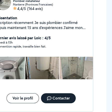
Plombier installateur
Nanterre (Provinces Francaises)
4,4/5
(164 avis)
ésentation
iption récemment Je suis plombier confirmé
maintenant 15 ans d'expériences J'aime mon
ier ! Travail propre et précis
nier avis laissé par Loic : 4/5
edi à 15h
rvention rapide, travaille bien fait.
Voir le profil
Contacter