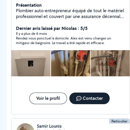
Présentation
Plombier auto-entrepreneur équipé de tout le matériel
professionnel et couvert par une assurance décennale
et responsabilité civile professionnelle. J'effectue
toujours une estimation à partir de photos ou vidéos ce
Dernier avis laissé par Nicolas : 5/5
qui vous évite les mauvaises surprises. Mes tarifs
Il y a plus de 6 mois
Rendez vous ponctuel à domicile. Alex est venu changer un
incluent toutes les taxes le matériel et la main-d'œuvre
mitigeur de baignoire. Le travail a été rapide et efficace.
et je respecte toujours ce qui a été convenu. Émission
d'une facture après chaque intervention. Paiement par
chèque ou en espèces une fois le travail terminé. Si je
décline une offre c'est souvent parce que vous êtes
en-dehors de la zone que couvre mon abonnement.
N'hésitez pas à me contacter directement sur mon
numéro de téléphone ou via mon compte Google
maps "Plombier Alex Courbevoie"
Voir le profil
Contacter
Particulier
Samir Lounis