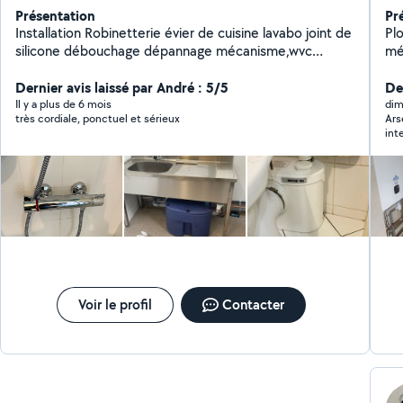
Présentation
Pr
Installation Robinetterie évier de cuisine lavabo joint de
Pl
silicone débouchage dépannage mécanisme,wvc
mé
,flotteur,pose et remplacement d'équipements
Sur
sanitaires Location et prestation de service de
Dernier avis laissé par André : 5/5
observatio
Der
nettoyeur à vapeur
SU
Il y a plus de 6 mois
dim
très cordiale, ponctuel et sérieux
Ars
PL
int
vo
a l
de
ch
pro
Voir le profil
Contacter