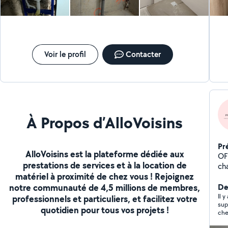
Voir le profil
Contacter
À Propos d’AlloVoisins
Pr
AlloVoisins est la plateforme dédiée aux
OF
prestations de services et à la location de
ch
matériel à proximité de chez vous ! Rejoignez
fou
notre communauté de 4,5 millions de membres,
a 
De
atla
Il 
professionnels et particuliers, et facilitez votre
sup
ac
quotidien pour tous vos projets !
che
,v
me 
et