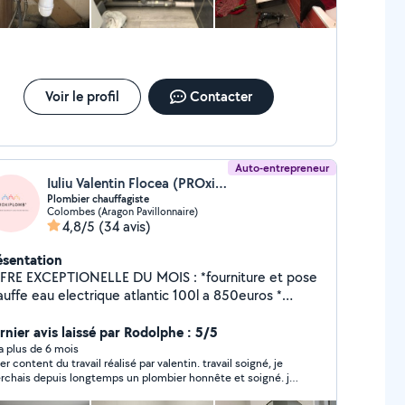
Voir le profil
Contacter
Auto-entrepreneur
Iuliu Valentin Flocea (PROxiPlomb)
Plombier chauffagiste
Colombes (Aragon Pavillonnaire)
4,8/5
(34 avis)
ésentation
FRE EXCEPTIONELLE DU MOIS : *fourniture et pose
auffe eau electrique atlantic 100l a 850euros *
rniture et pose chauffe eau electrique atlantic 150l
960euros * fourniture et pose chauffe eau electrique
rnier avis laissé par Rodolphe : 5/5
ntic 200l mural a 1050 euros Plombier chauffagiste,
y a plus de 6 mois
er content du travail réalisé par valentin. travail soigné, je
tivant dans le domaine de la CVC(chauffage
rchais depuis longtemps un plombier honnête et soigné. je
entilation,climatisation) depuis 2011 comme employe
le garde pour mes prochains travaux. Merci encore Valentin
 depuis 2020 comme artisan vous propose ses