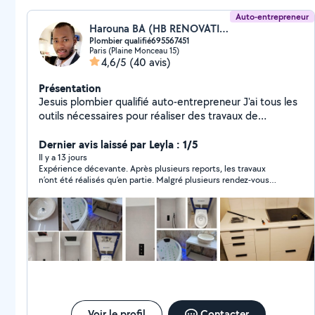
Auto-entrepreneur
Harouna BA (HB RENOVATIONS)
Plombier qualifié695567451
Paris (Plaine Monceau 15)
4,6/5
(40 avis)
Présentation
Jesuis plombier qualifié auto-entrepreneur J'ai tous les
outils nécessaires pour réaliser des travaux de
bricolage comme peinture montage de meubles
cuisine papier peint et rénovation sdb N'hésitez pas à
Dernier avis laissé par Leyla : 1/5
me solliciter pour vous aider Tout est négociable A très
Il y a 13 jours
Expérience décevante. Après plusieurs reports, les travaux
bientôt??
n’ont été réalisés qu’en partie. Malgré plusieurs rendez-vous
fixés, il ne s’est jamais présenté pour terminer, invoquant
différents imprévus, puis a fini par ne plus répondre à mes
messages. J’avais avancé de l’argent pour le matériel et il me
reste encore 40 € que je n’ai jamais récupérés. Dommage, car
le travail réalisé était correct, mais le manque de sérieux, de
fiabilité et de communication ne me permet pas de
recommander cette personne.
Voir le profil
Contacter