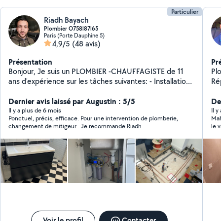
Particulier
Riadh Bayach
Plombier O758l87l65
Paris (Porte Dauphine 5)
4,9/5
(48 avis)
Présentation
Pr
Bonjour, Je suis un PLOMBIER -CHAUFFAGISTE de 11
Plo
ans d'expérience sur les tâches suivantes: - Installation
Ré
sanitaire - Installation ballon d'eau chaude - Installation
d'appa
d'èvier avec ballon sous évier - Installation douche -
Dernier avis laissé par Augustin : 5/5
in
Der
Connexion de la robenetterie Et des appareils
97.
Il y a plus de 6 mois
Il 
Ponctuel, précis, efficace. Pour une intervention de plomberie,
Mah
(sanitaires, lave-linge, ect.) - Soudures - Installation wo
n'
changement de mitigeur . Je recommande Riadh
le 
- Réparation chasse d'eau - Réparation des fuites
di
QU
Voir le profil
Contacter