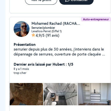
Auto-entrepreneur
Mohamed Rachad (RACHAD')
Serrurier/plombier
Levallois-Perret (Eiffel 1)
4,9/5
(91 avis)
Présentation
serrurier depuis plus de 30 années, j'interviens dans le
dépannage de serrures, ouverture de porte claquée ou
condamnée, blindage de porte. j'interviens aussi dans
le domaine de la plomberie et installation sanitaire,
Dernier avis laissé par Hubert : 1/5
ainsi que le bricolage en tous genre. En cas d'urgence
Il y a 1 mois
trop cher
vous pouvez me contacter par téléphone